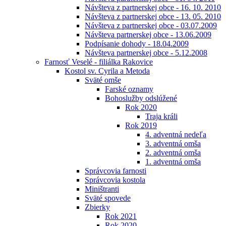
Návšteva z partnerskej obce - 16. 10. 2010
Návšteva z partnerskej obce - 13. 05. 2010
Návšteva z partnerskej obce - 03.07.2009
Návšteva partnerskej obce - 13.06.2009
Podpísanie dohody - 18.04.2009
Návšteva partnerskej obce - 5.12.2008
Farnosť Veselé - filiálka Rakovice
Kostol sv. Cyrila a Metoda
Sväté omše
Farské oznamy
Bohoslužby odslúžené
Rok 2020
Traja králi
Rok 2019
4. adventná nedeľa
3. adventná omša
2. adventná omša
1. adventná omša
Správcovia farnosti
Správcovia kostola
Miništranti
Sväté spovede
Zbierky
Rok 2021
Rok 2020