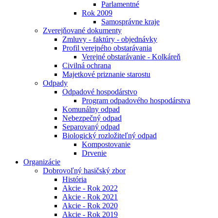
Parlamentné
Rok 2009
Samosprávne kraje
Zverejňované dokumenty
Zmluvy - faktúry - objednávky
Profil verejného obstarávania
Verejné obstarávanie - Kolkáreň
Civilná ochrana
Majetkové priznanie starostu
Odpady
Odpadové hospodárstvo
Program odpadového hospodárstva
Komunálny odpad
Nebezpečný odpad
Separovaný odpad
Biologický rozložiteľný odpad
Kompostovanie
Drvenie
Organizácie
Dobrovoľný hasičský zbor
História
Akcie - Rok 2022
Akcie - Rok 2021
Akcie - Rok 2020
Akcie - Rok 2019