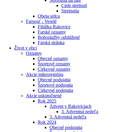
Stretnutia na fare
Ciele stretnutí
Stretnutia
Obeta srdca
Farnosť - Veselé
Filiálka Rakovice
Farské oznamy
Bohoslužby odslúžené
Farská stránka
Život v obci
Oznamy
Obecné oznamy
Športové oznamy
Cirkevné oznamy
Akcie mikroregiónu
Obecné podujatia
Športové podujatia
Cirkevné podujatia
Akcie uskutočnené
Rok 2025
Advent v Rakoviciach
3. Adventná nedeľa
3. Adventná nedeľa
Rok 2024
Obecné podujatia