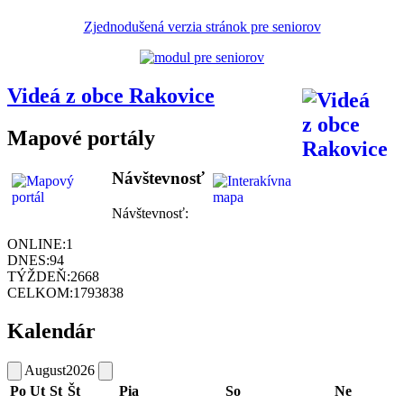
Zjednodušená verzia stránok pre seniorov
Videá z obce Rakovice
Mapové portály
Návštevnosť
Návštevnosť:
ONLINE:
1
DNES:
94
TÝŽDEŇ:
2668
CELKOM:
1793838
Kalendár
August
2026
Po
Ut
St
Št
Pia
So
Ne