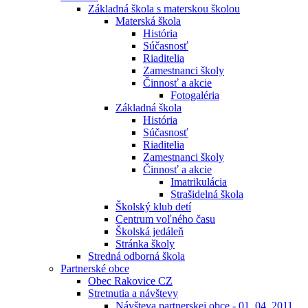
Základná škola s materskou školou
Materská škola
História
Súčasnosť
Riaditelia
Zamestnanci školy
Činnosť a akcie
Fotogaléria
Základná škola
História
Súčasnosť
Riaditelia
Zamestnanci školy
Činnosť a akcie
Imatrikulácia
Strašidelná škola
Školský klub detí
Centrum voľného času
Školská jedáleň
Stránka školy
Stredná odborná škola
Partnerské obce
Obec Rakovice CZ
Stretnutia a návštevy
Návšteva partnerskej obce - 01. 04. 2011