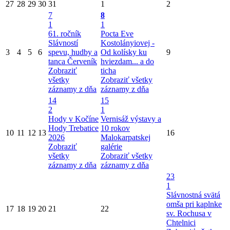
27
28
29
30
31
1
2
7
8
1
1
61. ročník
Pocta Eve
Slávností
Kostolányiovej -
3
4
5
6
spevu, hudby a
Od kolísky ku
9
tanca Červeník
hviezdam... a do
Zobraziť
ticha
všetky
Zobraziť všetky
záznamy z dňa
záznamy z dňa
14
15
2
1
Hody v Kočíne
Vernisáž výstavy a
Hody Trebatice
10 rokov
10
11
12
13
16
2026
Malokarpatskej
Zobraziť
galérie
všetky
Zobraziť všetky
záznamy z dňa
záznamy z dňa
23
1
Slávnostná svätá
omša pri kaplnke
17
18
19
20
21
22
sv. Rochusa v
Chtelnici