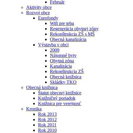
Február
Aktivity obce
Rozvoj obce
Eurofondy
Wifi pre teba
Regenerácia obytnej zóny
Rekonštrukcia ZŠ s MŠ
Obecná kanalizácia
Výstavba v obci
2009
Nájomné byty
Obytná zóna
Kanalizácia
Rekonštrukcia ZŠ
Obecná knižnica
Skládky TKO
Obecná knižnica
Štatut obecnej knižnice
Knižničný poriadok
Knižnica pre verejnosť
Kronika
Rok 2013
Rok 2012
Rok 2011
Rok 2010