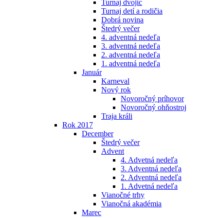
Turnaj dvojíc
Turnaj detí a rodičia
Dobrá novina
Štedrý večer
4. adventná nedeľa
3. adventná nedeľa
2. adventná nedeľa
1. adventná nedeľa
Január
Karneval
Nový rok
Novoročný príhovor
Novoročný ohňostroj
Traja králi
Rok 2017
December
Štedrý večer
Advent
4. Advetná nedeľa
3. Adventná nedeľa
2. Adventná nedeľa
1. Advetná nedeľa
Vianočné trhy
Vianočná akadémia
Marec