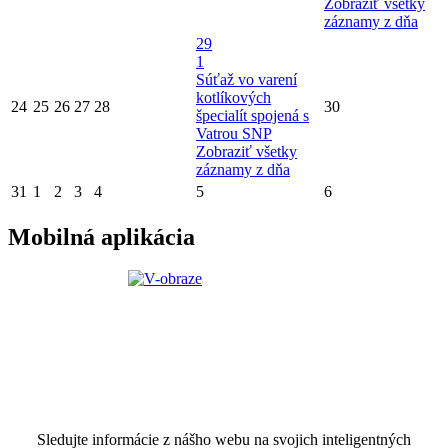
Zobraziť všetky
záznamy z dňa
29
1
Súťaž vo varení
kotlíkových
24
25
26
27
28
30
špecialít spojená s
Vatrou SNP
Zobraziť všetky
záznamy z dňa
31
1
2
3
4
5
6
Mobilná aplikácia
Sledujte informácie z nášho webu na svojich inteligentných