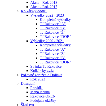
Akcie - Rok 2018
Akcie - Rok 2017
Kolkársky oddiel
Výsledky 2022 - 2023
Kompletné výsledky
TJ Rakovice "A"
TJ Rakovice "B"
TJ Rakovice "Ž"
TJ Rakovice "DOR"
Výsledky 2020 - 2021
Kompletné výsledky
TJ Rakovice "A"
TJ Rakovice "Ž"
TJ Rakovice "B"
TJ Rakovice "DOR"
Stránka TJ Rakovice
Kolkársky zväz
Poľovné združenie Dolinka
Rok 2023
Diiscgolf
Pravidlá
Mapa ihriska
Rakovice OPEN
Podujatia ukážky
Školstvo