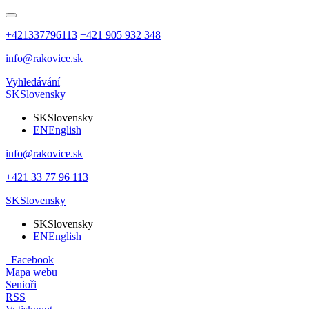
+421337796113
+421 905 932 348
info@rakovice.sk
Vyhledávání
SK
Slovensky
SK
Slovensky
EN
English
info@rakovice.sk
+421 33 77 96 113
SK
Slovensky
SK
Slovensky
EN
English
Facebook
Mapa webu
Senioři
RSS