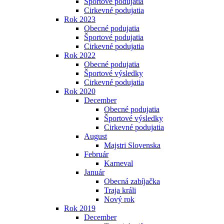
Športové podujatia
Cirkevné podujatia
Rok 2023
Obecné podujatia
Športové podujatia
Cirkevné podujatia
Rok 2022
Obecné podujatia
Športové výsledky
Cirkevné podujatia
Rok 2020
December
Obecné podujatia
Športové výsledky
Cirkevné podujatia
August
Majstri Slovenska
Február
Karneval
Január
Obecná zabíjačka
Traja králi
Nový rok
Rok 2019
December