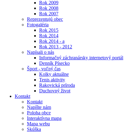
Rok 2009
Rok 2008
Rok 2007
Reprezentujú obec
Fotogaléria
Rok 2015
Rok 2014
Rok 2014 - a
Rok 2013 - 2012
Napísali o nás
Informačný záchranársky internetový portál
Denník Písecko
Šport - voľný čas
Kolky aktuálne
Tenis aktivity
Rakovická príroda
Duchovný život
Kontakt
Kontakt
Napíšte nám
Poloha obce
Interaktívna mapa
Mapa webu
Skúška