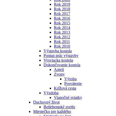
Rok 2019
Rok 2018
Rok 2017
Rok 2016
Rok 2015
Rok 2014
Rok 2013
Rok 2012
Rok 2011
Rok 2010
Výstavba kostola
Postup prác výstavby
Vysviacka kostola
Dokončovanie kostola
Anjeli
Zvony
Výroba
Posvätenie
Krížová cesta
Výzdoba
Vianočné sviatky
Duchovný život
Betlehemské svetlo
Miestečko pre každého