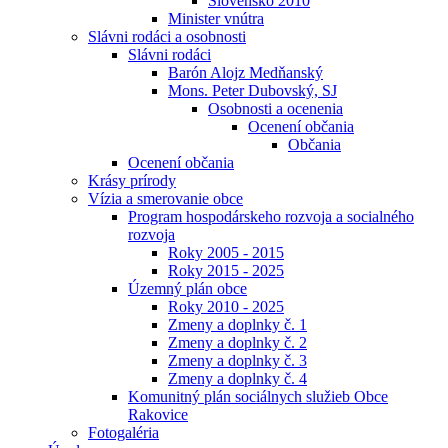
Slovensko 2010
Minister vnútra
Slávni rodáci a osobnosti
Slávni rodáci
Barón Alojz Medňanský
Mons. Peter Dubovský, SJ
Osobnosti a ocenenia
Ocenení občania
Občania
Ocenení občania
Krásy prírody
Vízia a smerovanie obce
Program hospodárskeho rozvoja a socialného
rozvoja
Roky 2005 - 2015
Roky 2015 - 2025
Územný plán obce
Roky 2010 - 2025
Zmeny a doplnky č. 1
Zmeny a doplnky č. 2
Zmeny a doplnky č. 3
Zmeny a doplnky č. 4
Komunitný plán sociálnych služieb Obce
Rakovice
Fotogaléria