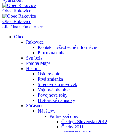
Vytisknout
Obec
Rakovice
Obec
Rakovice
oficiálna stránka obce
Obec
Rakovice
Kontakt - všeobecné informácie
Pracovná doba
Symboly
Poloha Mapa
História
Osídlovanie
Prvá zmienka
Stredovek a novovek
Vojnové obdobie
Povojnové roky
Historické pamiatky
Súčasnosť
Návštevy
Partnerská obec
Čechy - Slovensko 2012
Čechy 2011