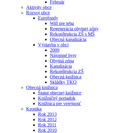
Február
Aktivity obce
Rozvoj obce
Eurofondy
Wifi pre teba
Regenerácia obytnej zóny
Rekonštrukcia ZŠ s MŠ
Obecná kanalizácia
Výstavba v obci
2009
Nájomné byty
Obytná zóna
Kanalizácia
Rekonštrukcia ZŠ
Obecná knižnica
Skládky TKO
Obecná knižnica
Štatut obecnej knižnice
Knižničný poriadok
Knižnica pre verejnosť
Kronika
Rok 2013
Rok 2012
Rok 2011
Rok 2010