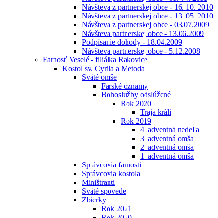
Návšteva z partnerskej obce - 16. 10. 2010
Návšteva z partnerskej obce - 13. 05. 2010
Návšteva z partnerskej obce - 03.07.2009
Návšteva partnerskej obce - 13.06.2009
Podpísanie dohody - 18.04.2009
Návšteva partnerskej obce - 5.12.2008
Farnosť Veselé - filiálka Rakovice
Kostol sv. Cyrila a Metoda
Sväté omše
Farské oznamy
Bohoslužby odslúžené
Rok 2020
Traja králi
Rok 2019
4. adventná nedeľa
3. adventná omša
2. adventná omša
1. adventná omša
Správcovia farnosti
Správcovia kostola
Miništranti
Sväté spovede
Zbierky
Rok 2021
Rok 2020