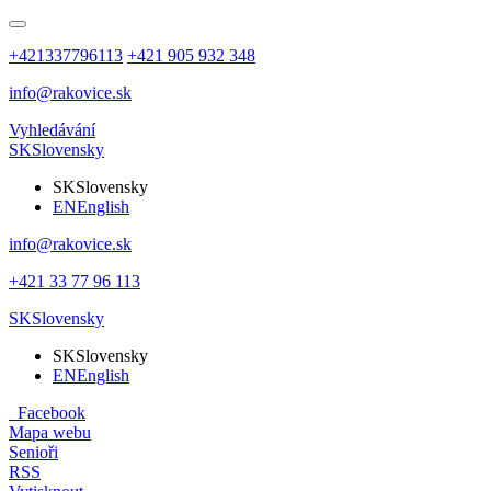
+421337796113
+421 905 932 348
info@rakovice.sk
Vyhledávání
SK
Slovensky
SK
Slovensky
EN
English
info@rakovice.sk
+421 33 77 96 113
SK
Slovensky
SK
Slovensky
EN
English
Facebook
Mapa webu
Senioři
RSS