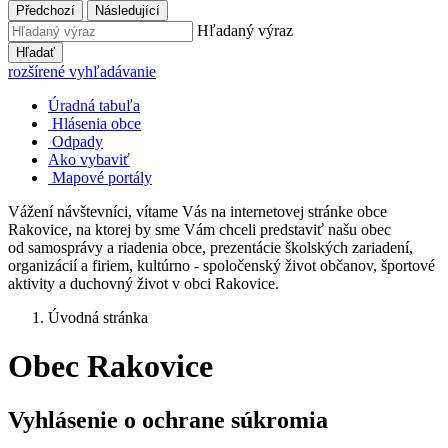
Předchozí
Následující
Hľadaný výraz
Hľadať
rozšírené vyhľadávanie
Úradná tabuľa
Hlásenia obce
Odpady
Ako vybaviť
Mapové portály
Vážení návštevníci, vítame Vás na internetovej stránke obce
Rakovice, na ktorej by sme Vám chceli predstaviť našu obec
od samosprávy a riadenia obce, prezentácie školských zariadení,
organizácií a firiem, kultúrno - spoločenský život občanov, športové
aktivity a duchovný život v obci Rakovice.
Úvodná stránka
Obec Rakovice
Vyhlásenie o ochrane súkromia