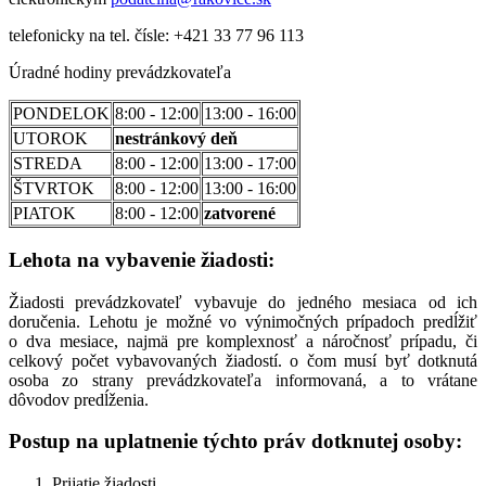
telefonicky na tel. čísle:
+421 33 77 96 113
Úradné hodiny prevádzkovateľa
PONDELOK
8:00 - 12:00
13:00 - 16:00
UTOROK
nestránkový deň
STREDA
8:00 - 12:00
13:00 - 17:00
ŠTVRTOK
8:00 - 12:00
13:00 - 16:00
PIATOK
8:00 - 12:00
zatvorené
Lehota na vybavenie žiadosti:
Žiadosti prevádzkovateľ vybavuje do jedného mesiaca od ich
doručenia. Lehotu je možné vo výnimočných prípadoch predĺžiť
o dva mesiace, najmä pre komplexnosť a náročnosť prípadu, či
celkový počet vybavovaných žiadostí. o čom musí byť dotknutá
osoba zo strany prevádzkovateľa informovaná, a to vrátane
dôvodov predĺženia.
Postup na uplatnenie týchto práv dotknutej osoby:
Prijatie žiadosti