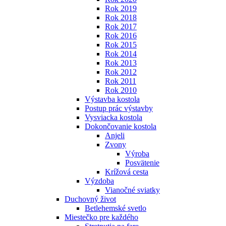
Rok 2019
Rok 2018
Rok 2017
Rok 2016
Rok 2015
Rok 2014
Rok 2013
Rok 2012
Rok 2011
Rok 2010
Výstavba kostola
Postup prác výstavby
Vysviacka kostola
Dokončovanie kostola
Anjeli
Zvony
Výroba
Posvätenie
Krížová cesta
Výzdoba
Vianočné sviatky
Duchovný život
Betlehemské svetlo
Miestečko pre každého