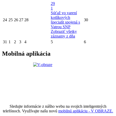
29
1
Súťaž vo varení
kotlíkových
24
25
26
27
28
30
špecialít spojená s
Vatrou SNP
Zobraziť všetky
záznamy z dňa
31
1
2
3
4
5
6
Mobilná aplikácia
Sledujte informácie z nášho webu na svojich inteligentných
telefónoch. Využívajte našu novú
mobilnú aplikáciu - V OBRAZE.