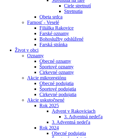
Stretnutia na fare
Ciele stretnutí
Stretnutia
Obeta srdca
Farnosť - Veselé
Filiálka Rakovice
Farské oznamy
Bohoslužby odslúžené
Farská stránka
Život v obci
Oznamy
Obecné oznamy
Športové oznamy
Cirkevné oznamy
Akcie mikroregiónu
Obecné podujatia
Športové podujatia
Cirkevné podujatia
Akcie uskutočnené
Rok 2025
Advent v Rakoviciach
3. Adventná nedeľa
3. Adventná nedeľa
Rok 2024
Obecné podujatia