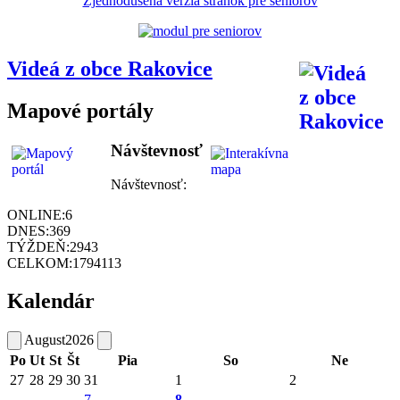
Zjednodušená verzia stránok pre seniorov
Videá z obce Rakovice
Mapové portály
Návštevnosť
Návštevnosť:
ONLINE:
6
DNES:
369
TÝŽDEŇ:
2943
CELKOM:
1794113
Kalendár
August
2026
Po
Ut
St
Št
Pia
So
Ne
27
28
29
30
31
1
2
7
8