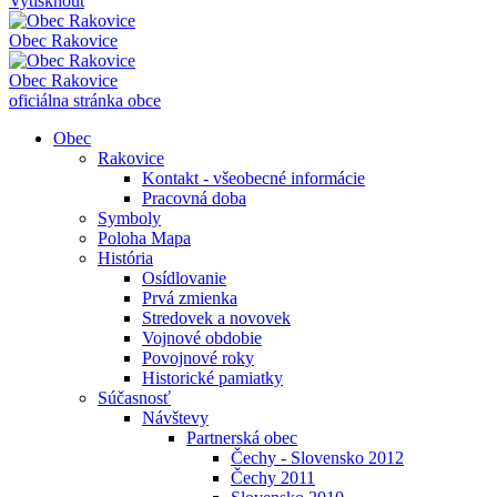
Vytisknout
Obec
Rakovice
Obec
Rakovice
oficiálna stránka obce
Obec
Rakovice
Kontakt - všeobecné informácie
Pracovná doba
Symboly
Poloha Mapa
História
Osídlovanie
Prvá zmienka
Stredovek a novovek
Vojnové obdobie
Povojnové roky
Historické pamiatky
Súčasnosť
Návštevy
Partnerská obec
Čechy - Slovensko 2012
Čechy 2011