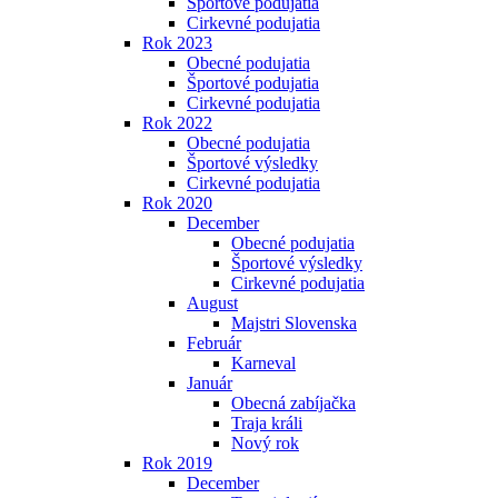
Športové podujatia
Cirkevné podujatia
Rok 2023
Obecné podujatia
Športové podujatia
Cirkevné podujatia
Rok 2022
Obecné podujatia
Športové výsledky
Cirkevné podujatia
Rok 2020
December
Obecné podujatia
Športové výsledky
Cirkevné podujatia
August
Majstri Slovenska
Február
Karneval
Január
Obecná zabíjačka
Traja králi
Nový rok
Rok 2019
December