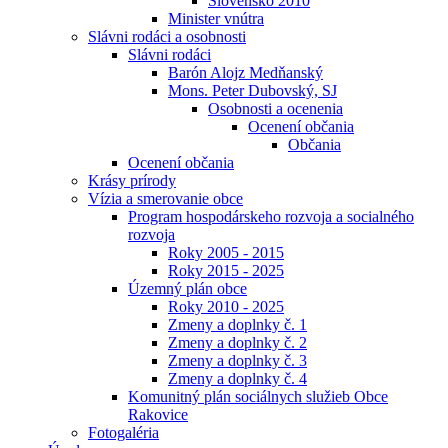
Slovensko 2010
Minister vnútra
Slávni rodáci a osobnosti
Slávni rodáci
Barón Alojz Medňanský
Mons. Peter Dubovský, SJ
Osobnosti a ocenenia
Ocenení občania
Občania
Ocenení občania
Krásy prírody
Vízia a smerovanie obce
Program hospodárskeho rozvoja a socialného
rozvoja
Roky 2005 - 2015
Roky 2015 - 2025
Územný plán obce
Roky 2010 - 2025
Zmeny a doplnky č. 1
Zmeny a doplnky č. 2
Zmeny a doplnky č. 3
Zmeny a doplnky č. 4
Komunitný plán sociálnych služieb Obce
Rakovice
Fotogaléria