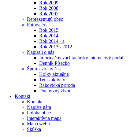
Rok 2009
Rok 2008
Rok 2007
Reprezentujú obec
Fotogaléria
Rok 2015
Rok 2014
Rok 2014 - a
Rok 2013 - 2012
Napísali o nás
Informačný záchranársky internetový portál
Denník Písecko
Šport - voľný čas
Kolky aktuálne
Tenis aktivity
Rakovická príroda
Duchovný život
Kontakt
Kontakt
Napíšte nám
Poloha obce
Interaktívna mapa
Mapa webu
Skúška