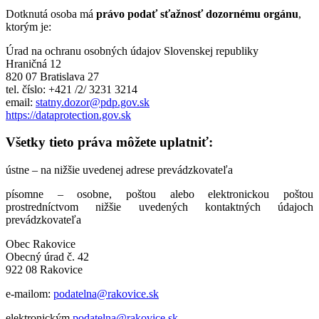
Dotknutá osoba má
právo podať sťažnosť dozornému orgánu
,
ktorým je:
Úrad na ochranu osobných údajov Slovenskej republiky
Hraničná 12
820 07 Bratislava 27
tel. číslo: +421 /2/ 3231 3214
email:
statny.dozor@pdp.gov.sk
https://dataprotection.gov.sk
Všetky tieto práva môžete uplatniť:
ústne – na nižšie uvedenej adrese prevádzkovateľa
písomne – osobne, poštou alebo elektronickou poštou
prostredníctvom nižšie uvedených kontaktných údajoch
prevádzkovateľa
Obec Rakovice
Obecný úrad č. 42
922 08 Rakovice
e-mailom:
podatelna@rakovice.sk
elektronickým
podatelna@rakovice.sk