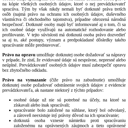
na kópie všetkých osobných údajov, ktoré o nej prevádzkovateľ
spracúva. Tým by však nikdy nemali byť dotknuté práva tretích
osôb (najmä právo na ochranu ich osobných údajov, duševného
vlastníctva či obchodného tajomstva), prípadne ohrozená národná
bezpečnosť. Dotknuté osoby majú byť informované aj o tom, či sa
ich osobné údaje využívajú na automatické rozhodovanie alebo
profilovanie. V tejto súvislosti má dotknutá osoba právo dozvedieť
sa aj to, aké postupy, význam a predpokladané dôsledky takéto
spracúvanie môže predstavovať.
Právo na opravu
umožňuje dotknutej osobe dožadovať sa nápravy
v prípade, že zistí, že evidované údaje sú nesprávne, nepresné alebo
neúplné. Prevádzkovateľ osobných údajov musí zabezpečiť opravu
bez zbytočného odkladu.
Právo na vymazanie
(čiže právo na zabudnutie) umožňuje
dotknutej osobe požadovať odstránenie svojich údajov z evidencie
prevádzkovateľa, ak nastane niektorý z týchto prípadov:
osobné údaje už nie sú potrebné na účely, na ktoré sa
získavali alebo inak spracúvali;
spracúvanie bolo založené na súhlase, ktorý bol odvolaný,
a zároveň neexistuje iný právny dôvod na ich spracúvanie;
dotknutá osoba vznesie námietku proti spracúvaniu
založenému na oprávnených záujmoch a tieto oprávnené