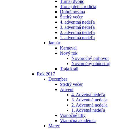
Turnaj dvojíc
Turnaj detí a rodičia
Dobrá novina
Štedrý večer
4. adventná nedeľa
3. adventná nedeľa
2. adventná nedeľa
1. adventná nedeľa
Január
Karneval
Nový rok
Novoročný príhovor
Novoročný ohňostroj
Traja králi
Rok 2017
December
Štedrý večer
Advent
4. Advetná nedeľa
3. Adventná nedeľa
2. Adventná nedeľa
1. Advetná nedeľa
Vianočné trhy
Vianočná akadémia
Marec