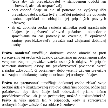
(teda aby ich prevádzkovateľ v stanovenom období len
uchovával, ale inak nespracúval);
hoci osobné údaje už nie sú potrebné na vytýčený účel
prevádzkovateľa, môžu byť aj naďalej potrebné pre dotknutú
osobu, napríklad na obhajobu jej prípadných právnych
nárokov;.
ak už dotknutá osoba vzniesla námietku proti spracúvaniu
údajov, je oprávnená zároveň požadovať obmedzenie
spracúvania na čas potrebný na overenie, či oprávnené
záujmy prevádzkovateľa prevážia nad záujmami dotknutej
osoby.
Právo namietať
umožňuje dotknutej osobe ohradiť sa proti
spracúvaniu jej osobných údajov, založenému na oprávnenom alebo
verejnom záujme prevádzkovateľa osobných údajov. V prípade
námietok dotknutej osoby má prevádzkovateľ povinnosť overiť
a riadne zdôvodniť, či oprávnený alebo verejný záujem prevažuje
nad záujmom dotknutej osoby na ochrane jej osobných údajov.
Právo na prenosnosť
umožňuje dotknutej osobe získať svoje
osobné údaje v štruktúrovanej strojovo čitateľnej podobe. Môže tiež
požadovať, aby tieto údaje boli odovzdané priamo inému
prevádzkovateľovi, ak je to (technicky) možné a uskutočniteľné.
Právo sa však uplatní len v prípadoch, kedy je spracúvanie
osobných údajov založené na súhlase či zmluve.