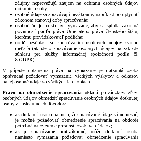
záujmy neprevažujú záujem na ochranu osobných údajov
dotknutej osoby;
osobné údaje sa spracúvajú nezákonne, napríklad po uplynutí
zákonom stanovej doby spracúvania;
osobné údaje musia byť vymazané, aby sa splnila zákonná
povinnosť podľa práva Únie alebo práva členského štátu,
ktorému prevádzkovateľ podlieha;
rodič nesúhlasí so spracúvaním osobných údajov svojho
dieťaťa (ak ide o spracúvanie osobných údajov na základe
súhlasu pre služby informačnej spoločnosti podľa čl.
8 GDPR).
V prípade uplatnenia práva na vymazanie je dotknutá osoba
oprávnená požadovať vymazanie všetkých výskytov a odkazov
na jej osobné údaje vo všetkých ich kópiách.
Právo na obmedzenie spracúvania
ukladá prevádzkovateľovi
osobných údajov obmedziť spracúvanie osobných údajov dotknutej
osoby z nasledujúcich dôvodov:
ak dotknutá osoba namieta, že spracúvané údaje sú nepresné,
je možné požadovať obmedzenie spracúvania na obdobie
potrebné na overenie presnosti osobných údajov;
ak je spracúvanie protizákonné, môže dotknutá osoba
namiesto vymazania požadovať obmedzenie spracúvania