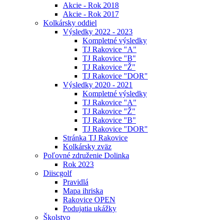
Akcie - Rok 2018
Akcie - Rok 2017
Kolkársky oddiel
Výsledky 2022 - 2023
Kompletné výsledky
TJ Rakovice "A"
TJ Rakovice "B"
TJ Rakovice "Ž"
TJ Rakovice "DOR"
Výsledky 2020 - 2021
Kompletné výsledky
TJ Rakovice "A"
TJ Rakovice "Ž"
TJ Rakovice "B"
TJ Rakovice "DOR"
Stránka TJ Rakovice
Kolkársky zväz
Poľovné združenie Dolinka
Rok 2023
Diiscgolf
Pravidlá
Mapa ihriska
Rakovice OPEN
Podujatia ukážky
Školstvo