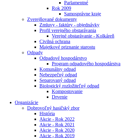
Parlamentné
Rok 2009
Samosprávne kraje
Zverejňované dokumenty
Zmluvy - faktúry - objednávky
Profil verejného obstarávania
Verejné obstarávanie - Kolkáreň
Civilná ochrana
Majetkové priznanie starostu
Odpady
Odpadové hospodárstvo
Program odpadového hospodárstva
Komunálny odpad
Nebezpečný odpad
Separovaný odpad
Biologický rozložiteľný odpad
Kompostovanie
Drvenie
Organizácie
Dobrovoľný hasičský zbor
História
Akcie - Rok 2022
Akcie - Rok 2021
Akcie - Rok 2020
Akcie - Rok 2019