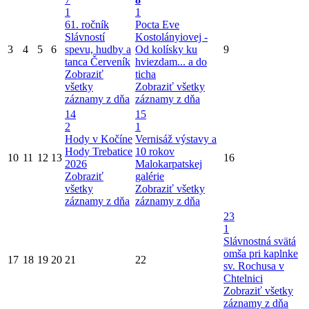
1
1
61. ročník
Pocta Eve
Slávností
Kostolányiovej -
3
4
5
6
spevu, hudby a
Od kolísky ku
9
tanca Červeník
hviezdam... a do
Zobraziť
ticha
všetky
Zobraziť všetky
záznamy z dňa
záznamy z dňa
14
15
2
1
Hody v Kočíne
Vernisáž výstavy a
Hody Trebatice
10 rokov
10
11
12
13
16
2026
Malokarpatskej
Zobraziť
galérie
všetky
Zobraziť všetky
záznamy z dňa
záznamy z dňa
23
1
Slávnostná svätá
omša pri kaplnke
17
18
19
20
21
22
sv. Rochusa v
Chtelnici
Zobraziť všetky
záznamy z dňa