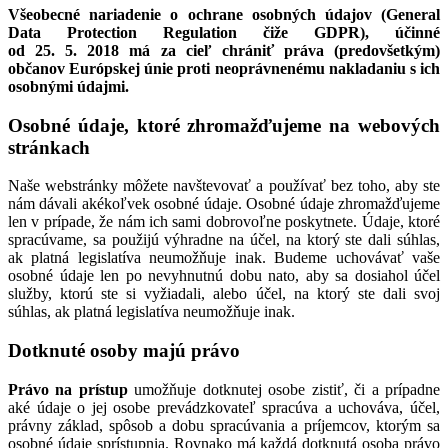
Všeobecné nariadenie o ochrane osobných údajov (General
Data Protection Regulation čiže GDPR), účinné
od 25. 5. 2018 má za cieľ chrániť práva (predovšetkým)
občanov Európskej únie proti neoprávnenému nakladaniu s ich
osobnými údajmi.
Osobné údaje, ktoré zhromažďujeme na webových
stránkach
Naše webstránky môžete navštevovať a používať bez toho, aby ste
nám dávali akékoľvek osobné údaje. Osobné údaje zhromažďujeme
len v prípade, že nám ich sami dobrovoľne poskytnete. Údaje, ktoré
spracúvame, sa použijú výhradne na účel, na ktorý ste dali súhlas,
ak platná legislatíva neumožňuje inak. Budeme uchovávať vaše
osobné údaje len po nevyhnutnú dobu nato, aby sa dosiahol účel
služby, ktorú ste si vyžiadali, alebo účel, na ktorý ste dali svoj
súhlas, ak platná legislatíva neumožňuje inak.
Dotknuté osoby majú právo
Právo na prístup
umožňuje dotknutej osobe zistiť, či a prípadne
aké údaje o jej osobe prevádzkovateľ spracúva a uchováva, účel,
právny základ, spôsob a dobu spracúvania a príjemcov, ktorým sa
osobné údaje sprístupnia. Rovnako má každá dotknutá osoba právo