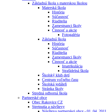
Základná škola s materskou školou
Materská škola
História
Súčasnosť
Riaditelia
Zamestnanci školy
Činnosť a akcie
Fotogaléria
Základná škola
História
Súčasnosť
Riaditelia
Zamestnanci školy
Činnosť a akcie
Imatrikulácia
Strašidelná škola
Školský klub detí
Centrum voľného času
Školská jedáleň
Stránka školy
Stredná odborná škola
Partnerské obce
Obec Rakovice CZ
Stretnutia a návštevy
Návšteva partnerskej obce - 01. 04. 2011