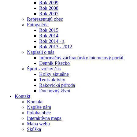
Rok 2009
Rok 2008
Rok 2007
Reprezentujú obec
Fotogaléria
Rok 2015
Rok 2014
Rok 2014 - a
Rok 2013 - 2012
Napísali o nás
Informačný záchranársky internetový portál
Denník Písecko
Šport - voľný čas
Kolky aktuálne
Tenis aktivity
Rakovická príroda
Duchovný život
Kontakt
Kontakt
Napíšte nám
Poloha obce
Interaktívna mapa
Mapa webu
Skúška