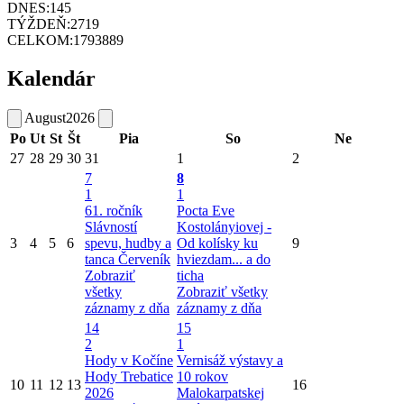
DNES:
145
TÝŽDEŇ:
2719
CELKOM:
1793889
Kalendár
August
2026
Po
Ut
St
Št
Pia
So
Ne
27
28
29
30
31
1
2
7
8
1
1
61. ročník
Pocta Eve
Slávností
Kostolányiovej -
3
4
5
6
spevu, hudby a
Od kolísky ku
9
tanca Červeník
hviezdam... a do
Zobraziť
ticha
všetky
Zobraziť všetky
záznamy z dňa
záznamy z dňa
14
15
2
1
Hody v Kočíne
Vernisáž výstavy a
Hody Trebatice
10 rokov
10
11
12
13
16
2026
Malokarpatskej