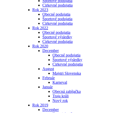
Športové podujatia
Cirkevné podujatia
Rok 2023
Obecné podujatia
Športové podujatia
Cirkevné podujatia
Rok 2022
Obecné podujatia
Športové výsledky
Cirkevné podujatia
Rok 2020
December
Obecné podujatia
Športové výsledky
Cirkevné podujatia
August
Majstri Slovenska
Február
Karneval
Január
Obecná zabíjačka
Traja králi
Nový rok
Rok 2019
December