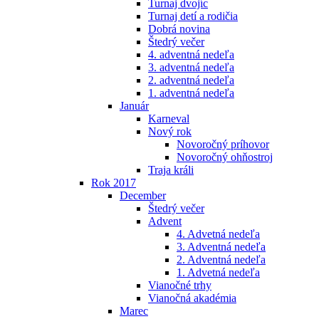
Turnaj dvojíc
Turnaj detí a rodičia
Dobrá novina
Štedrý večer
4. adventná nedeľa
3. adventná nedeľa
2. adventná nedeľa
1. adventná nedeľa
Január
Karneval
Nový rok
Novoročný príhovor
Novoročný ohňostroj
Traja králi
Rok 2017
December
Štedrý večer
Advent
4. Advetná nedeľa
3. Adventná nedeľa
2. Adventná nedeľa
1. Advetná nedeľa
Vianočné trhy
Vianočná akadémia
Marec