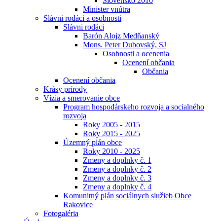
Slovensko 2010
Minister vnútra
Slávni rodáci a osobnosti
Slávni rodáci
Barón Alojz Medňanský
Mons. Peter Dubovský, SJ
Osobnosti a ocenenia
Ocenení občania
Občania
Ocenení občania
Krásy prírody
Vízia a smerovanie obce
Program hospodárskeho rozvoja a socialného
rozvoja
Roky 2005 - 2015
Roky 2015 - 2025
Územný plán obce
Roky 2010 - 2025
Zmeny a doplnky č. 1
Zmeny a doplnky č. 2
Zmeny a doplnky č. 3
Zmeny a doplnky č. 4
Komunitný plán sociálnych služieb Obce
Rakovice
Fotogaléria