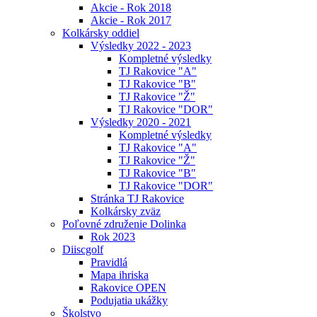
Akcie - Rok 2018
Akcie - Rok 2017
Kolkársky oddiel
Výsledky 2022 - 2023
Kompletné výsledky
TJ Rakovice "A"
TJ Rakovice "B"
TJ Rakovice "Ž"
TJ Rakovice "DOR"
Výsledky 2020 - 2021
Kompletné výsledky
TJ Rakovice "A"
TJ Rakovice "Ž"
TJ Rakovice "B"
TJ Rakovice "DOR"
Stránka TJ Rakovice
Kolkársky zväz
Poľovné združenie Dolinka
Rok 2023
Diiscgolf
Pravidlá
Mapa ihriska
Rakovice OPEN
Podujatia ukážky
Školstvo