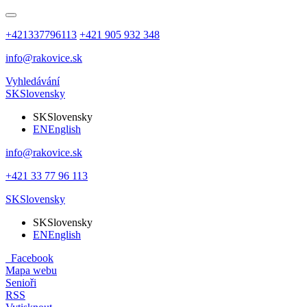
+421337796113
+421 905 932 348
info@rakovice.sk
Vyhledávání
SK
Slovensky
SK
Slovensky
EN
English
info@rakovice.sk
+421 33 77 96 113
SK
Slovensky
SK
Slovensky
EN
English
Facebook
Mapa webu
Senioři
RSS