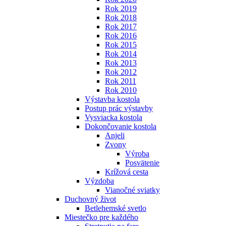
Rok 2019
Rok 2018
Rok 2017
Rok 2016
Rok 2015
Rok 2014
Rok 2013
Rok 2012
Rok 2011
Rok 2010
Výstavba kostola
Postup prác výstavby
Vysviacka kostola
Dokončovanie kostola
Anjeli
Zvony
Výroba
Posvätenie
Krížová cesta
Výzdoba
Vianočné sviatky
Duchovný život
Betlehemské svetlo
Miestečko pre každého