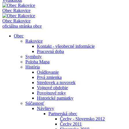
Vytisknout
Obec
Rakovice
Obec
Rakovice
oficiálna stránka obce
Obec
Rakovice
Kontakt - všeobecné informácie
Pracovná doba
Symboly
Poloha Mapa
História
Osídlovanie
Prvá zmienka
Stredovek a novovek
Vojnové obdobie
Povojnové roky
Historické pamiatky
Súčasnosť
Návštevy
Partnerská obec
Čechy - Slovensko 2012
Čechy 2011