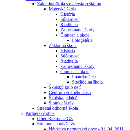
Základná škola s materskou školou
Materská škola
História
Súčasnosť
Riaditelia
Zamestnanci školy
Činnosť a akcie
Fotogaléria
Základná škola
História
Súčasnosť
Riaditelia
Zamestnanci školy
Činnosť a akcie
Imatrikulácia
Strašidelná škola
Školský klub detí
Centrum voľného času
Školská jedáleň
Stránka školy
Stredná odborná škola
Partnerské obce
Obec Rakovice CZ
Stretnutia a návštevy
Návšteva partnerskej obce - 01. 04. 2011