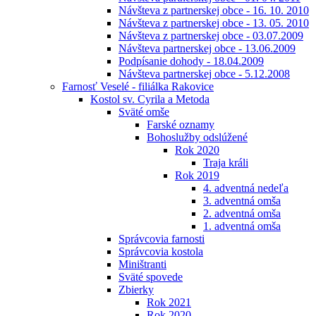
Návšteva z partnerskej obce - 16. 10. 2010
Návšteva z partnerskej obce - 13. 05. 2010
Návšteva z partnerskej obce - 03.07.2009
Návšteva partnerskej obce - 13.06.2009
Podpísanie dohody - 18.04.2009
Návšteva partnerskej obce - 5.12.2008
Farnosť Veselé - filiálka Rakovice
Kostol sv. Cyrila a Metoda
Sväté omše
Farské oznamy
Bohoslužby odslúžené
Rok 2020
Traja králi
Rok 2019
4. adventná nedeľa
3. adventná omša
2. adventná omša
1. adventná omša
Správcovia farnosti
Správcovia kostola
Miništranti
Sväté spovede
Zbierky
Rok 2021
Rok 2020