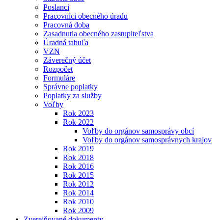
Poslanci
Pracovníci obecného úradu
Pracovná doba
Zasadnutia obecného zastupiteľstva
Úradná tabuľa
VZN
Záverečný účet
Rozpočet
Formuláre
Správne poplatky
Poplatky za služby
Voľby
Rok 2023
Rok 2022
Voľby do orgánov samosprávy obcí
Voľby do orgánov samosprávnych krajov
Rok 2019
Rok 2018
Rok 2016
Rok 2015
Rok 2012
Rok 2014
Rok 2010
Rok 2009
Zverejňované dokumenty