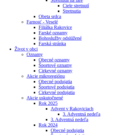
Stretnutia na fare
Ciele stretnutí
Stretnutia
Obeta srdca
Farnosť - Veselé
Filiálka Rakovice
Farské oznamy
Bohoslužby odslúžené
Farská stránka
Život v obci
Oznamy
Obecné oznamy
Športové oznamy
Cirkevné oznamy
Akcie mikroregiónu
Obecné podujatia
Športové podujatia
Cirkevné podujatia
Akcie uskutočnené
Rok 2025
Advent v Rakoviciach
3. Adventná nedeľa
3. Adventná nedeľa
Rok 2024
Obecné podujatia