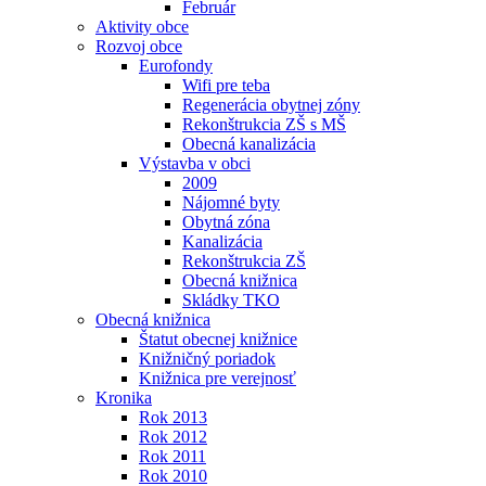
Február
Aktivity obce
Rozvoj obce
Eurofondy
Wifi pre teba
Regenerácia obytnej zóny
Rekonštrukcia ZŠ s MŠ
Obecná kanalizácia
Výstavba v obci
2009
Nájomné byty
Obytná zóna
Kanalizácia
Rekonštrukcia ZŠ
Obecná knižnica
Skládky TKO
Obecná knižnica
Štatut obecnej knižnice
Knižničný poriadok
Knižnica pre verejnosť
Kronika
Rok 2013
Rok 2012
Rok 2011
Rok 2010