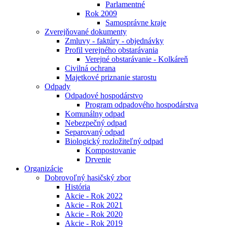
Parlamentné
Rok 2009
Samosprávne kraje
Zverejňované dokumenty
Zmluvy - faktúry - objednávky
Profil verejného obstarávania
Verejné obstarávanie - Kolkáreň
Civilná ochrana
Majetkové priznanie starostu
Odpady
Odpadové hospodárstvo
Program odpadového hospodárstva
Komunálny odpad
Nebezpečný odpad
Separovaný odpad
Biologický rozložiteľný odpad
Kompostovanie
Drvenie
Organizácie
Dobrovoľný hasičský zbor
História
Akcie - Rok 2022
Akcie - Rok 2021
Akcie - Rok 2020
Akcie - Rok 2019