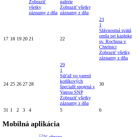
Zobraziť
galérie
všetky
Zobraziť všetky
záznamy z dňa
záznamy z dňa
23
1
Slávnostná svätá
omša pri kaplnke
17
18
19
20
21
22
sv. Rochusa v
Chtelnici
Zobraziť všetky
záznamy z dňa
29
1
Súťaž vo varení
kotlíkových
24
25
26
27
28
30
špecialít spojená s
Vatrou SNP
Zobraziť všetky
záznamy z dňa
31
1
2
3
4
5
6
Mobilná aplikácia