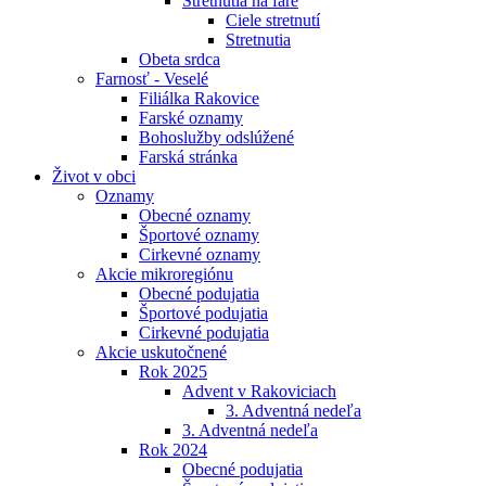
Stretnutia na fare
Ciele stretnutí
Stretnutia
Obeta srdca
Farnosť - Veselé
Filiálka Rakovice
Farské oznamy
Bohoslužby odslúžené
Farská stránka
Život v obci
Oznamy
Obecné oznamy
Športové oznamy
Cirkevné oznamy
Akcie mikroregiónu
Obecné podujatia
Športové podujatia
Cirkevné podujatia
Akcie uskutočnené
Rok 2025
Advent v Rakoviciach
3. Adventná nedeľa
3. Adventná nedeľa
Rok 2024
Obecné podujatia