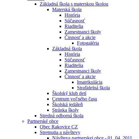
Základná škola s materskou školou
Materská škola
História
Súčasnosť
Riaditelia
Zamestnanci školy
Činnosť a akcie
Fotogaléria
Základná škola
História
Súčasnosť
Riaditelia
Zamestnanci školy
Činnosť a akcie
Imatrikulácia
Strašidelná škola
Školský klub detí
Centrum voľného času
Školská jedáleň
Stránka školy
Stredná odborná škola
Partnerské obce
Obec Rakovice CZ
Stretnutia a návštevy
Návšteva partnerskej obce - 01. 04. 2011