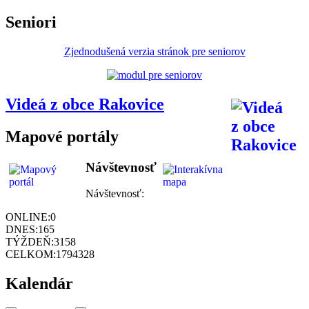
Seniori
Zjednodušená verzia stránok pre seniorov
Videá z obce Rakovice
Mapové portály
Návštevnosť
Návštevnosť:
ONLINE:
0
DNES:
165
TÝŽDEŇ:
3158
CELKOM:
1794328
Kalendár