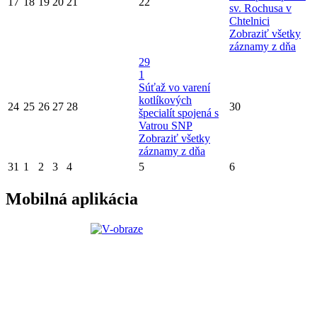
17
18
19
20
21
22
sv. Rochusa v
Chtelnici
Zobraziť všetky
záznamy z dňa
29
1
Súťaž vo varení
kotlíkových
24
25
26
27
28
30
špecialít spojená s
Vatrou SNP
Zobraziť všetky
záznamy z dňa
31
1
2
3
4
5
6
Mobilná aplikácia