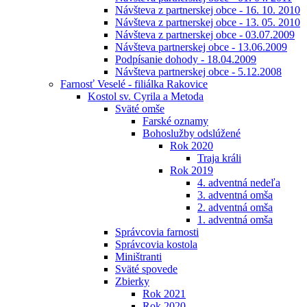
Návšteva z partnerskej obce - 16. 10. 2010
Návšteva z partnerskej obce - 13. 05. 2010
Návšteva z partnerskej obce - 03.07.2009
Návšteva partnerskej obce - 13.06.2009
Podpísanie dohody - 18.04.2009
Návšteva partnerskej obce - 5.12.2008
Farnosť Veselé - filiálka Rakovice
Kostol sv. Cyrila a Metoda
Sväté omše
Farské oznamy
Bohoslužby odslúžené
Rok 2020
Traja králi
Rok 2019
4. adventná nedeľa
3. adventná omša
2. adventná omša
1. adventná omša
Správcovia farnosti
Správcovia kostola
Miništranti
Sväté spovede
Zbierky
Rok 2021
Rok 2020