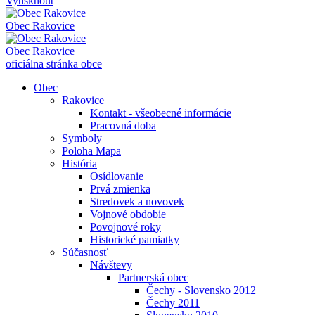
Vytisknout
Obec
Rakovice
Obec
Rakovice
oficiálna stránka obce
Obec
Rakovice
Kontakt - všeobecné informácie
Pracovná doba
Symboly
Poloha Mapa
História
Osídlovanie
Prvá zmienka
Stredovek a novovek
Vojnové obdobie
Povojnové roky
Historické pamiatky
Súčasnosť
Návštevy
Partnerská obec
Čechy - Slovensko 2012
Čechy 2011