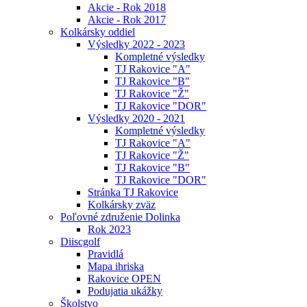
Akcie - Rok 2018
Akcie - Rok 2017
Kolkársky oddiel
Výsledky 2022 - 2023
Kompletné výsledky
TJ Rakovice "A"
TJ Rakovice "B"
TJ Rakovice "Ž"
TJ Rakovice "DOR"
Výsledky 2020 - 2021
Kompletné výsledky
TJ Rakovice "A"
TJ Rakovice "Ž"
TJ Rakovice "B"
TJ Rakovice "DOR"
Stránka TJ Rakovice
Kolkársky zväz
Poľovné združenie Dolinka
Rok 2023
Diiscgolf
Pravidlá
Mapa ihriska
Rakovice OPEN
Podujatia ukážky
Školstvo