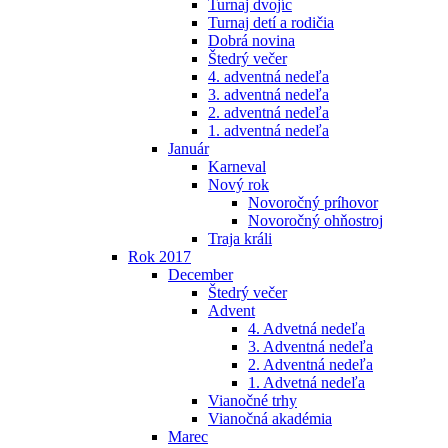
Turnaj dvojíc
Turnaj detí a rodičia
Dobrá novina
Štedrý večer
4. adventná nedeľa
3. adventná nedeľa
2. adventná nedeľa
1. adventná nedeľa
Január
Karneval
Nový rok
Novoročný príhovor
Novoročný ohňostroj
Traja králi
Rok 2017
December
Štedrý večer
Advent
4. Advetná nedeľa
3. Adventná nedeľa
2. Adventná nedeľa
1. Advetná nedeľa
Vianočné trhy
Vianočná akadémia
Marec