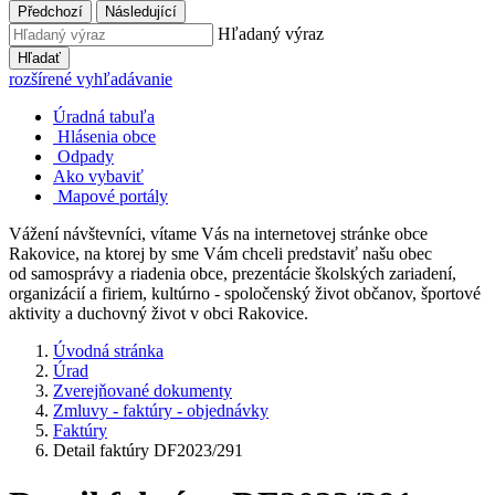
Předchozí
Následující
Hľadaný výraz
Hľadať
rozšírené vyhľadávanie
Úradná tabuľa
Hlásenia obce
Odpady
Ako vybaviť
Mapové portály
Vážení návštevníci, vítame Vás na internetovej stránke obce
Rakovice, na ktorej by sme Vám chceli predstaviť našu obec
od samosprávy a riadenia obce, prezentácie školských zariadení,
organizácií a firiem, kultúrno - spoločenský život občanov, športové
aktivity a duchovný život v obci Rakovice.
Úvodná stránka
Úrad
Zverejňované dokumenty
Zmluvy - faktúry - objednávky
Faktúry
Detail faktúry DF2023/291