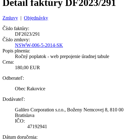
Detail faktúry DF2023/291
Zmluvy
|
Objednávky
Číslo faktúry:
DF2023/291
Číslo zmluvy:
NSWW-006-5-2014-SK
Popis plnenia:
Ročný poplatok - web prepojenie úradnej tabule
Cena:
180,00 EUR
Odberateľ:
Obec Rakovice
Dodávateľ:
Galileo Corporation s.r.o., Boženy Nemcovej 8, 810 00
Bratislava
IČO:
47192941
Dátum doručenia: