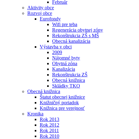
Február
Aktivity obce
Rozvoj obce
Eurofondy
Wifi pre teba
Regenerácia obytnej zóny
Rekonštrukcia ZŠ s MŠ
Obecná kanalizácia
Výstavba v obci
2009
Nájomné byty
Obytná zóna
Kanalizácia
Rekonštrukcia ZŠ
Obecná knižnica
Skládky TKO
Obecná knižnica
Štatut obecnej knižnice
Knižničný poriadok
Knižnica pre verejnosť
Kronika
Rok 2013
Rok 2012
Rok 2011
Rok 2010