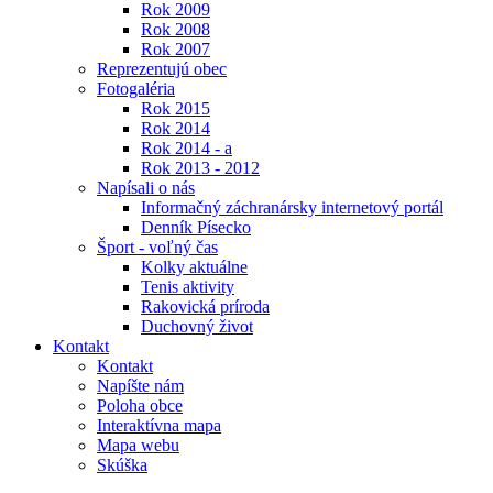
Rok 2009
Rok 2008
Rok 2007
Reprezentujú obec
Fotogaléria
Rok 2015
Rok 2014
Rok 2014 - a
Rok 2013 - 2012
Napísali o nás
Informačný záchranársky internetový portál
Denník Písecko
Šport - voľný čas
Kolky aktuálne
Tenis aktivity
Rakovická príroda
Duchovný život
Kontakt
Kontakt
Napíšte nám
Poloha obce
Interaktívna mapa
Mapa webu
Skúška