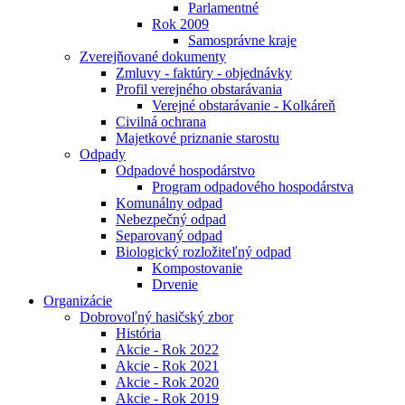
Parlamentné
Rok 2009
Samosprávne kraje
Zverejňované dokumenty
Zmluvy - faktúry - objednávky
Profil verejného obstarávania
Verejné obstarávanie - Kolkáreň
Civilná ochrana
Majetkové priznanie starostu
Odpady
Odpadové hospodárstvo
Program odpadového hospodárstva
Komunálny odpad
Nebezpečný odpad
Separovaný odpad
Biologický rozložiteľný odpad
Kompostovanie
Drvenie
Organizácie
Dobrovoľný hasičský zbor
História
Akcie - Rok 2022
Akcie - Rok 2021
Akcie - Rok 2020
Akcie - Rok 2019