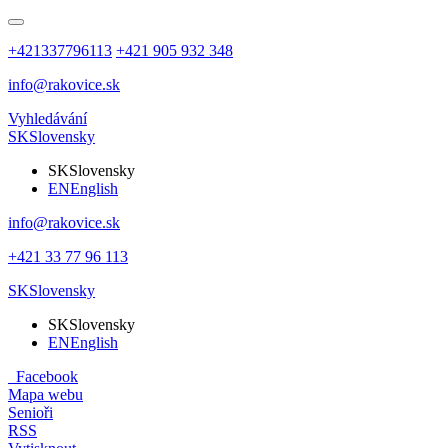
+421337796113
+421 905 932 348
info@rakovice.sk
Vyhledávání
SK
Slovensky
SK
Slovensky
EN
English
info@rakovice.sk
+421 33 77 96 113
SK
Slovensky
SK
Slovensky
EN
English
Facebook
Mapa webu
Senioři
RSS