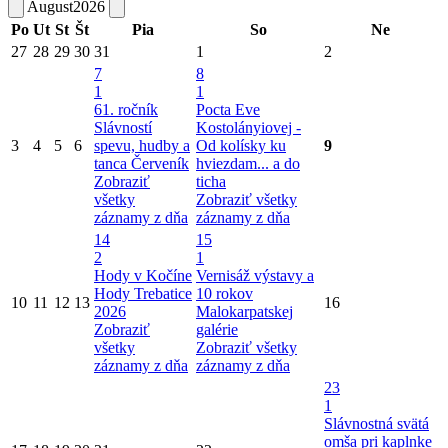
August
2026
Po
Ut
St
Št
Pia
So
Ne
27
28
29
30
31
1
2
7
8
1
1
61. ročník
Pocta Eve
Slávností
Kostolányiovej -
3
4
5
6
spevu, hudby a
Od kolísky ku
9
tanca Červeník
hviezdam... a do
Zobraziť
ticha
všetky
Zobraziť všetky
záznamy z dňa
záznamy z dňa
14
15
2
1
Hody v Kočíne
Vernisáž výstavy a
Hody Trebatice
10 rokov
10
11
12
13
16
2026
Malokarpatskej
Zobraziť
galérie
všetky
Zobraziť všetky
záznamy z dňa
záznamy z dňa
23
1
Slávnostná svätá
omša pri kaplnke