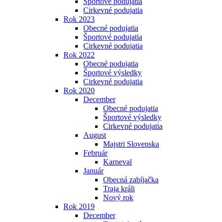
Športové podujatia
Cirkevné podujatia
Rok 2023
Obecné podujatia
Športové podujatia
Cirkevné podujatia
Rok 2022
Obecné podujatia
Športové výsledky
Cirkevné podujatia
Rok 2020
December
Obecné podujatia
Športové výsledky
Cirkevné podujatia
August
Majstri Slovenska
Február
Karneval
Január
Obecná zabíjačka
Traja králi
Nový rok
Rok 2019
December