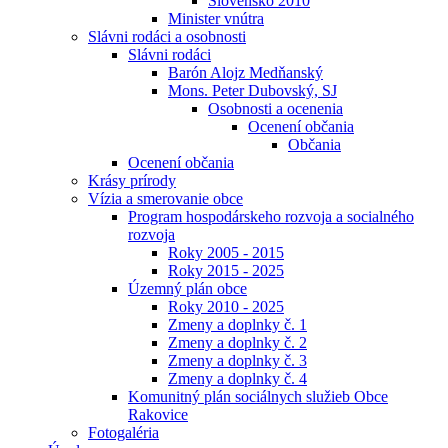
Slovensko 2010
Minister vnútra
Slávni rodáci a osobnosti
Slávni rodáci
Barón Alojz Medňanský
Mons. Peter Dubovský, SJ
Osobnosti a ocenenia
Ocenení občania
Občania
Ocenení občania
Krásy prírody
Vízia a smerovanie obce
Program hospodárskeho rozvoja a socialného
rozvoja
Roky 2005 - 2015
Roky 2015 - 2025
Územný plán obce
Roky 2010 - 2025
Zmeny a doplnky č. 1
Zmeny a doplnky č. 2
Zmeny a doplnky č. 3
Zmeny a doplnky č. 4
Komunitný plán sociálnych služieb Obce
Rakovice
Fotogaléria