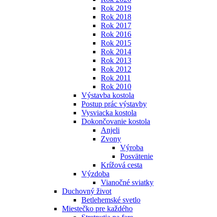
Rok 2019
Rok 2018
Rok 2017
Rok 2016
Rok 2015
Rok 2014
Rok 2013
Rok 2012
Rok 2011
Rok 2010
Výstavba kostola
Postup prác výstavby
Vysviacka kostola
Dokončovanie kostola
Anjeli
Zvony
Výroba
Posvätenie
Krížová cesta
Výzdoba
Vianočné sviatky
Duchovný život
Betlehemské svetlo
Miestečko pre každého