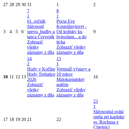
27
28
29
30
31
1
2
7
8
1
1
61. ročník
Pocta Eve
Slávností
Kostolányiovej -
3
4
5
6
spevu, hudby a
Od kolísky ku
9
tanca Červeník
hviezdam... a do
Zobraziť
ticha
všetky
Zobraziť všetky
záznamy z dňa
záznamy z dňa
14
15
2
1
Hody v Kočíne
Vernisáž výstavy a
Hody Trebatice
10 rokov
10
11
12
13
16
2026
Malokarpatskej
Zobraziť
galérie
všetky
Zobraziť všetky
záznamy z dňa
záznamy z dňa
23
1
Slávnostná svätá
omša pri kaplnke
17
18
19
20
21
22
sv. Rochusa v
Chtelnici