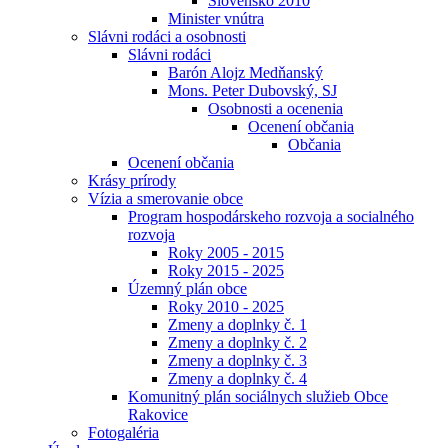
Slovensko 2010
Minister vnútra
Slávni rodáci a osobnosti
Slávni rodáci
Barón Alojz Medňanský
Mons. Peter Dubovský, SJ
Osobnosti a ocenenia
Ocenení občania
Občania
Ocenení občania
Krásy prírody
Vízia a smerovanie obce
Program hospodárskeho rozvoja a socialného
rozvoja
Roky 2005 - 2015
Roky 2015 - 2025
Územný plán obce
Roky 2010 - 2025
Zmeny a doplnky č. 1
Zmeny a doplnky č. 2
Zmeny a doplnky č. 3
Zmeny a doplnky č. 4
Komunitný plán sociálnych služieb Obce
Rakovice
Fotogaléria