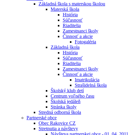
Základná škola s materskou školou
Materská škola
História
Súčasnosť
Riaditelia
Zamestnanci školy
Činnosť a akcie
Fotogaléria
Základná škola
História
Súčasnosť
Riaditelia
Zamestnanci školy
Činnosť a akcie
Imatrikulácia
Strašidelná škola
Školský klub detí
Centrum voľného času
Školská jedáleň
Stránka školy
Stredná odborná škola
Partnerské obce
Obec Rakovice CZ
Stretnutia a návštevy
Návšteva partnerskej obce - 01. 04. 2011