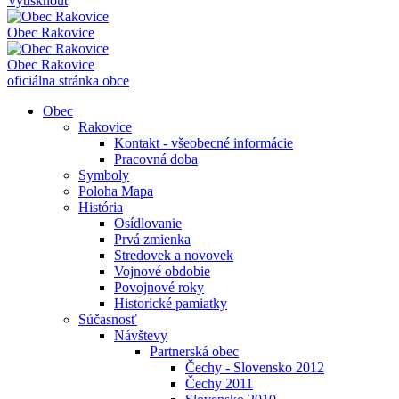
Vytisknout
Obec
Rakovice
Obec
Rakovice
oficiálna stránka obce
Obec
Rakovice
Kontakt - všeobecné informácie
Pracovná doba
Symboly
Poloha Mapa
História
Osídlovanie
Prvá zmienka
Stredovek a novovek
Vojnové obdobie
Povojnové roky
Historické pamiatky
Súčasnosť
Návštevy
Partnerská obec
Čechy - Slovensko 2012
Čechy 2011