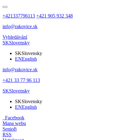
+421337796113
+421 905 932 348
info@rakovice.sk
Vyhledávání
SK
Slovensky
SK
Slovensky
EN
English
info@rakovice.sk
+421 33 77 96 113
SK
Slovensky
SK
Slovensky
EN
English
Facebook
Mapa webu
Senioři
RSS