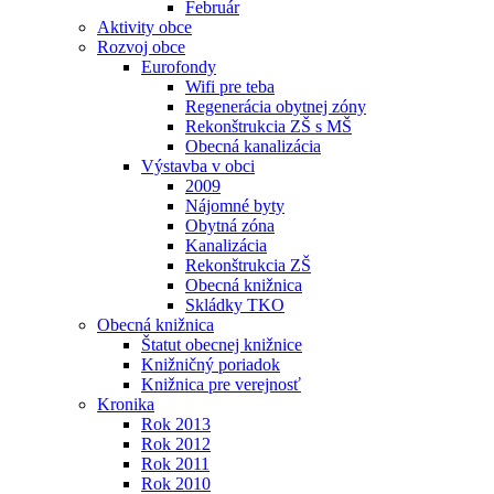
Február
Aktivity obce
Rozvoj obce
Eurofondy
Wifi pre teba
Regenerácia obytnej zóny
Rekonštrukcia ZŠ s MŠ
Obecná kanalizácia
Výstavba v obci
2009
Nájomné byty
Obytná zóna
Kanalizácia
Rekonštrukcia ZŠ
Obecná knižnica
Skládky TKO
Obecná knižnica
Štatut obecnej knižnice
Knižničný poriadok
Knižnica pre verejnosť
Kronika
Rok 2013
Rok 2012
Rok 2011
Rok 2010