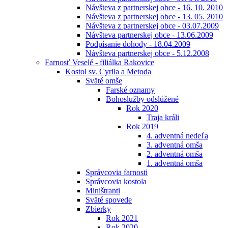
Návšteva z partnerskej obce - 16. 10. 2010
Návšteva z partnerskej obce - 13. 05. 2010
Návšteva z partnerskej obce - 03.07.2009
Návšteva partnerskej obce - 13.06.2009
Podpísanie dohody - 18.04.2009
Návšteva partnerskej obce - 5.12.2008
Farnosť Veselé - filiálka Rakovice
Kostol sv. Cyrila a Metoda
Sväté omše
Farské oznamy
Bohoslužby odslúžené
Rok 2020
Traja králi
Rok 2019
4. adventná nedeľa
3. adventná omša
2. adventná omša
1. adventná omša
Správcovia farnosti
Správcovia kostola
Miništranti
Sväté spovede
Zbierky
Rok 2021
Rok 2020