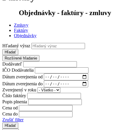
Objednávky - faktúry - zmluvy
Zmluvy
Faktúry
Objednávky
Hľadaný výraz
Hľadať
Rozšírené hľadanie
Dodávateľ
IČO Dodávatelia
Dátum zverejnenia od
Dátum zverejnenia do
Zverejnený v roku
Číslo faktúry
Popis plnenia
Cena od
Cena do
Zrušiť filter