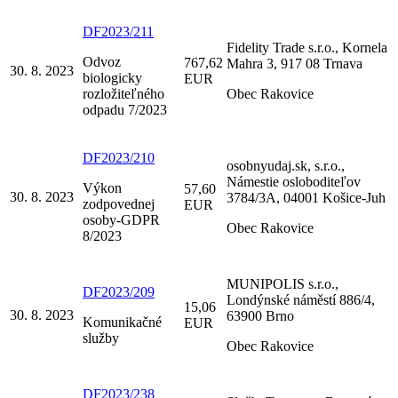
DF2023/211
Fidelity Trade s.r.o., Kornela
Odvoz
767,62
Mahra 3, 917 08 Trnava
30. 8. 2023
biologicky
EUR
rozložiteľného
Obec Rakovice
odpadu 7/2023
DF2023/210
osobnyudaj.sk, s.r.o.,
Námestie osloboditeľov
Výkon
57,60
30. 8. 2023
3784/3A, 04001 Košice-Juh
zodpovednej
EUR
osoby-GDPR
Obec Rakovice
8/2023
MUNIPOLIS s.r.o.,
DF2023/209
Londýnské náměstí 886/4,
15,06
30. 8. 2023
63900 Brno
Komunikačné
EUR
služby
Obec Rakovice
DF2023/238