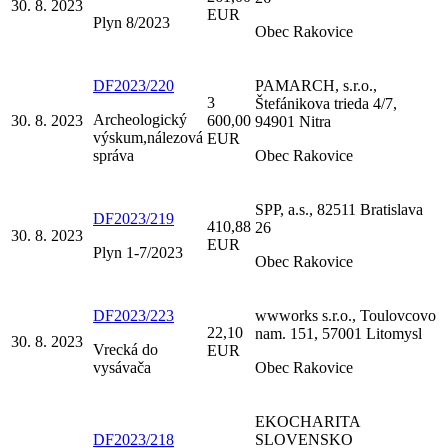
30. 8. 2023
EUR
Plyn 8/2023
Obec Rakovice
DF2023/220
PAMARCH, s.r.o.,
3
Štefánikova trieda 4/7,
Archeologický
30. 8. 2023
600,00
94901 Nitra
výskum,nálezová
EUR
správa
Obec Rakovice
SPP, a.s., 82511 Bratislava
DF2023/219
410,88
26
30. 8. 2023
EUR
Plyn 1-7/2023
Obec Rakovice
DF2023/223
wwworks s.r.o., Toulovcovo
22,10
nam. 151, 57001 Litomysl
30. 8. 2023
Vrecká do
EUR
vysávača
Obec Rakovice
EKOCHARITA
DF2023/218
SLOVENSKO