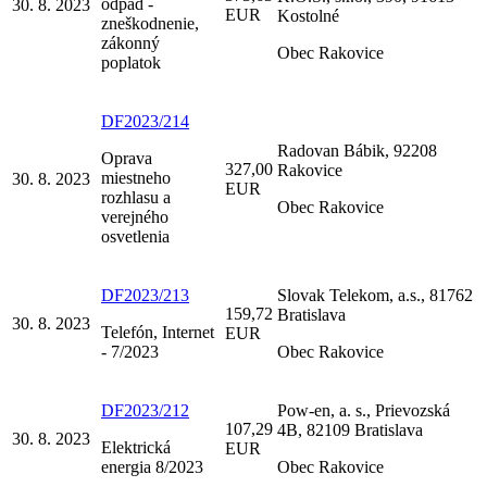
odpad -
30. 8. 2023
EUR
Kostolné
zneškodnenie,
zákonný
Obec Rakovice
poplatok
DF2023/214
Radovan Bábik, 92208
Oprava
327,00
Rakovice
miestneho
30. 8. 2023
EUR
rozhlasu a
Obec Rakovice
verejného
osvetlenia
DF2023/213
Slovak Telekom, a.s., 81762
159,72
Bratislava
30. 8. 2023
Telefón, Internet
EUR
- 7/2023
Obec Rakovice
DF2023/212
Pow-en, a. s., Prievozská
107,29
4B, 82109 Bratislava
30. 8. 2023
Elektrická
EUR
energia 8/2023
Obec Rakovice