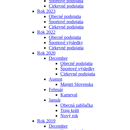
Športové podujatia
Cirkevné podujatia
Rok 2023
Obecné podujatia
Športové podujatia
Cirkevné podujatia
Rok 2022
Obecné podujatia
Športové výsledky
Cirkevné podujatia
Rok 2020
December
Obecné podujatia
Športové výsledky
Cirkevné podujatia
August
Majstri Slovenska
Február
Karneval
Január
Obecná zabíjačka
Traja králi
Nový rok
Rok 2019
December