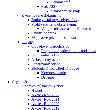
Parlamentné
Rok 2009
Samosprávne kraje
Zverejňované dokumenty
Zmluvy - faktúry - objednávky
Profil verejného obstarávania
Verejné obstarávanie - Kolkáreň
Civilná ochrana
Majetkové priznanie starostu
Odpady
Odpadové hospodárstvo
Program odpadového hospodárstva
Komunálny odpad
Nebezpečný odpad
Separovaný odpad
Biologický rozložiteľný odpad
Kompostovanie
Drvenie
Organizácie
Dobrovoľný hasičský zbor
História
Akcie - Rok 2022
Akcie - Rok 2021
Akcie - Rok 2020
Akcie - Rok 2019