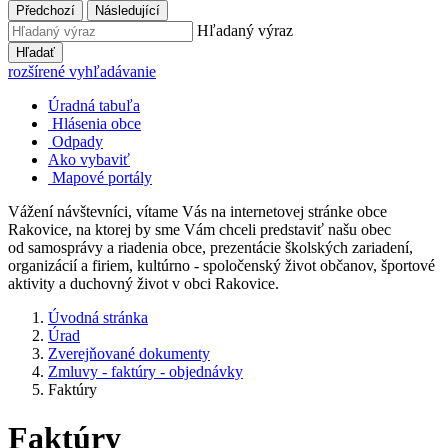
Předchozí
Následující
Hľadaný výraz
Hľadať
rozšírené vyhľadávanie
Úradná tabuľa
Hlásenia obce
Odpady
Ako vybaviť
Mapové portály
Vážení návštevníci, vítame Vás na internetovej stránke obce
Rakovice, na ktorej by sme Vám chceli predstaviť našu obec
od samosprávy a riadenia obce, prezentácie školských zariadení,
organizácií a firiem, kultúrno - spoločenský život občanov, športové
aktivity a duchovný život v obci Rakovice.
Úvodná stránka
Úrad
Zverejňované dokumenty
Zmluvy - faktúry - objednávky
Faktúry
Faktúry