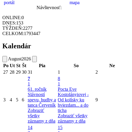
Návštevnosť:
ONLINE:
0
DNES:
153
TÝŽDEŇ:
2277
CELKOM:
1793447
Kalendár
August
2026
Po
Ut
St
Št
Pia
So
Ne
27
28
29
30
31
1
2
7
8
1
1
61. ročník
Pocta Eve
Slávností
Kostolányiovej -
3
4
5
6
spevu, hudby a
Od kolísky ku
9
tanca Červeník
hviezdam... a do
Zobraziť
ticha
všetky
Zobraziť všetky
záznamy z dňa
záznamy z dňa
14
15