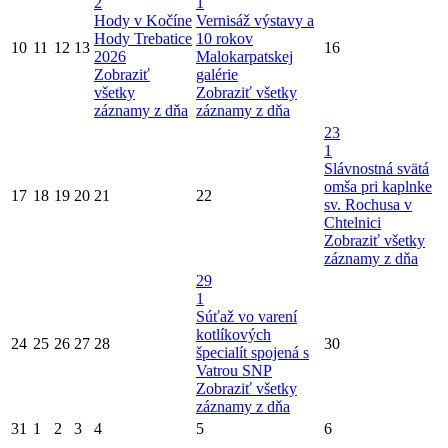
2
1
Hody v Kočíne
Vernisáž výstavy a
Hody Trebatice
10 rokov
10
11
12
13
16
2026
Malokarpatskej
Zobraziť
galérie
všetky
Zobraziť všetky
záznamy z dňa
záznamy z dňa
23
1
Slávnostná svätá
omša pri kaplnke
17
18
19
20
21
22
sv. Rochusa v
Chtelnici
Zobraziť všetky
záznamy z dňa
29
1
Súťaž vo varení
kotlíkových
24
25
26
27
28
30
špecialít spojená s
Vatrou SNP
Zobraziť všetky
záznamy z dňa
31
1
2
3
4
5
6