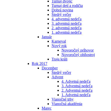
Turnaj dvojíc
Turnaj detí a rodičia
Dobrá novina
Štedrý večer
4. adventná nedeľa
3. adventná nedeľa
2. adventná nedeľa
1. adventná nedeľa
Január
Karneval
Nový rok
Novoročný príhovor
Novoročný ohňostroj
Traja králi
Rok 2017
December
Štedrý večer
Advent
4. Advetná nedeľa
3. Adventná nedeľa
2. Adventná nedeľa
1. Advetná nedeľa
Vianočné trhy
Vianočná akadémia
Marec