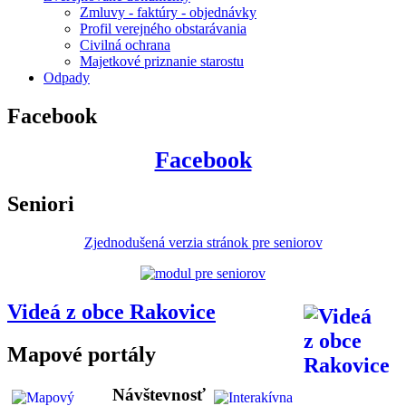
Zmluvy - faktúry - objednávky
Profil verejného obstarávania
Civilná ochrana
Majetkové priznanie starostu
Odpady
Facebook
Facebook
Seniori
Zjednodušená verzia stránok pre seniorov
Videá z obce Rakovice
Mapové portály
Návštevnosť