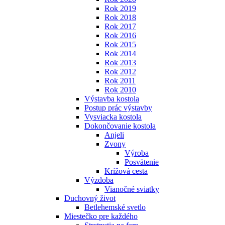
Rok 2019
Rok 2018
Rok 2017
Rok 2016
Rok 2015
Rok 2014
Rok 2013
Rok 2012
Rok 2011
Rok 2010
Výstavba kostola
Postup prác výstavby
Vysviacka kostola
Dokončovanie kostola
Anjeli
Zvony
Výroba
Posvätenie
Krížová cesta
Výzdoba
Vianočné sviatky
Duchovný život
Betlehemské svetlo
Miestečko pre každého