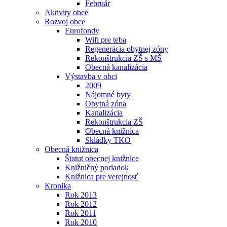
Február
Aktivity obce
Rozvoj obce
Eurofondy
Wifi pre teba
Regenerácia obytnej zóny
Rekonštrukcia ZŠ s MŠ
Obecná kanalizácia
Výstavba v obci
2009
Nájomné byty
Obytná zóna
Kanalizácia
Rekonštrukcia ZŠ
Obecná knižnica
Skládky TKO
Obecná knižnica
Štatut obecnej knižnice
Knižničný poriadok
Knižnica pre verejnosť
Kronika
Rok 2013
Rok 2012
Rok 2011
Rok 2010