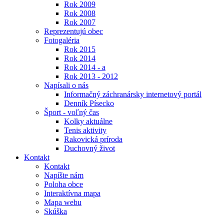
Rok 2009
Rok 2008
Rok 2007
Reprezentujú obec
Fotogaléria
Rok 2015
Rok 2014
Rok 2014 - a
Rok 2013 - 2012
Napísali o nás
Informačný záchranársky internetový portál
Denník Písecko
Šport - voľný čas
Kolky aktuálne
Tenis aktivity
Rakovická príroda
Duchovný život
Kontakt
Kontakt
Napíšte nám
Poloha obce
Interaktívna mapa
Mapa webu
Skúška