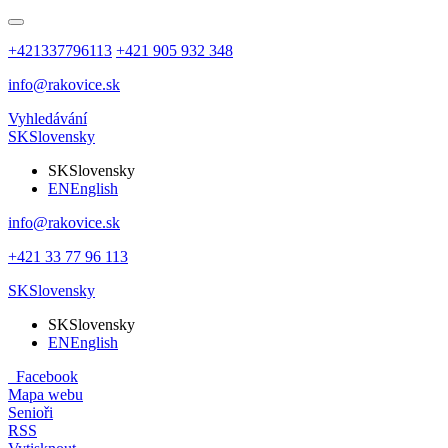
+421337796113
+421 905 932 348
info@rakovice.sk
Vyhledávání
SK
Slovensky
SK
Slovensky
EN
English
info@rakovice.sk
+421 33 77 96 113
SK
Slovensky
SK
Slovensky
EN
English
Facebook
Mapa webu
Senioři
RSS