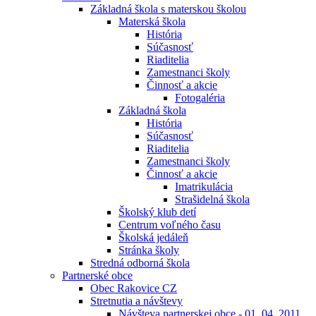
Základná škola s materskou školou
Materská škola
História
Súčasnosť
Riaditelia
Zamestnanci školy
Činnosť a akcie
Fotogaléria
Základná škola
História
Súčasnosť
Riaditelia
Zamestnanci školy
Činnosť a akcie
Imatrikulácia
Strašidelná škola
Školský klub detí
Centrum voľného času
Školská jedáleň
Stránka školy
Stredná odborná škola
Partnerské obce
Obec Rakovice CZ
Stretnutia a návštevy
Návšteva partnerskej obce - 01. 04. 2011