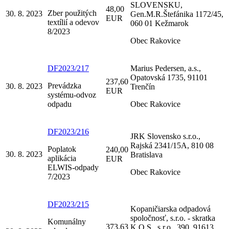
SLOVENSKU,
48,00
Zber použitých
30. 8. 2023
Gen.M.R.Štefánika 1172/45,
EUR
textílií a odevov
060 01 Kežmarok
8/2023
Obec Rakovice
DF2023/217
Marius Pedersen, a.s.,
Opatovská 1735, 91101
237,60
Prevádzka
30. 8. 2023
Trenčín
EUR
systému-odvoz
odpadu
Obec Rakovice
DF2023/216
JRK Slovensko s.r.o.,
Rajská 2341/15A, 810 08
Poplatok
240,00
30. 8. 2023
Bratislava
aplikácia
EUR
ELWIS-odpady
Obec Rakovice
7/2023
DF2023/215
Kopaničiarska odpadová
spoločnosť, s.r.o. - skratka
Komunálny
373,63
K.O.S., s.r.o., 390, 91613