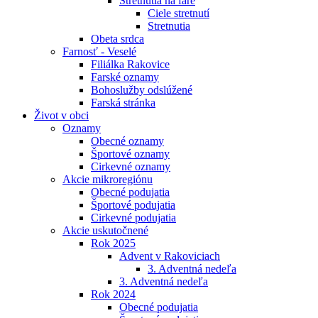
Stretnutia na fare
Ciele stretnutí
Stretnutia
Obeta srdca
Farnosť - Veselé
Filiálka Rakovice
Farské oznamy
Bohoslužby odslúžené
Farská stránka
Život v obci
Oznamy
Obecné oznamy
Športové oznamy
Cirkevné oznamy
Akcie mikroregiónu
Obecné podujatia
Športové podujatia
Cirkevné podujatia
Akcie uskutočnené
Rok 2025
Advent v Rakoviciach
3. Adventná nedeľa
3. Adventná nedeľa
Rok 2024
Obecné podujatia