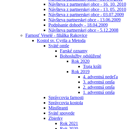
Návšteva z partnerskej obce - 16. 10. 2010
Návšteva z partnerskej obce - 13. 05. 2010
Návšteva z partnerskej obce - 03.07.2009
Návšteva partnerskej obce - 13.06.2009
Podpísanie dohody - 18.04.2009
Návšteva partnerskej obce - 5.12.2008
Farnosť Veselé - filiálka Rakovice
Kostol sv. Cyrila a Metoda
Sväté omše
Farské oznamy
Bohoslužby odslúžené
Rok 2020
Traja králi
Rok 2019
4. adventná nedeľa
3. adventná omša
2. adventná omša
1. adventná omša
Správcovia farnosti
Správcovia kostola
Miništranti
Sväté spovede
Zbierky
Rok 2021
Rok 2020