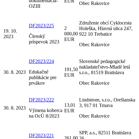
dokumentácia-
EUR
Obec Rakovice
OZIII
Združenie obcí Cyklocesta
DF2023/225
2
Holeška, Hlavná ulica 247,
19. 10.
000,00
922 10 Trebatice
Členský
2023
EUR
príspevok 2023
Obec Rakovice
DF2023/224
Slovenské pedagogické
nakladateľstvo-Mladé letá
191,50
Edukačné
30. 8. 2023
s.r.o., 81519 Bratislava
EUR
publikácie pre
prvákov
Obec Rakovice
DF2023/222
Lindstrom, s.r.o., Orešianska
13,01
3, 917 01 Trnava
30. 8. 2023
Výmena koberca
EUR
na OcÚ 8/2023
Obec Rakovice
SPP, a.s., 82511 Bratislava
DF2023/221
261,00
26