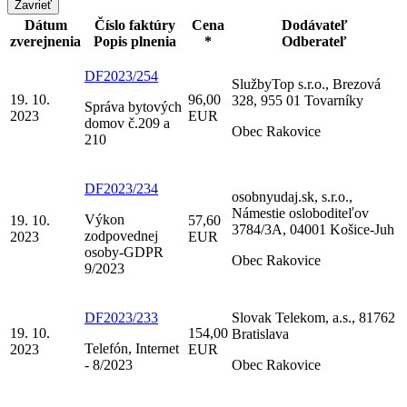
Zavrieť
Dátum
Číslo faktúry
Cena
Dodávateľ
zverejnenia
Popis plnenia
*
Odberateľ
DF2023/254
SlužbyTop s.r.o., Brezová
19. 10.
96,00
328, 955 01 Tovarníky
Správa bytových
2023
EUR
domov č.209 a
Obec Rakovice
210
DF2023/234
osobnyudaj.sk, s.r.o.,
Námestie osloboditeľov
Výkon
19. 10.
57,60
3784/3A, 04001 Košice-Juh
zodpovednej
2023
EUR
osoby-GDPR
Obec Rakovice
9/2023
DF2023/233
Slovak Telekom, a.s., 81762
19. 10.
154,00
Bratislava
Telefón, Internet
2023
EUR
- 8/2023
Obec Rakovice