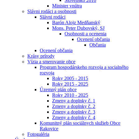
Slovensko 2010
Minister vnútra
Slávni rodáci a osobnosti
Slávni rodáci
Barón Alojz Medňanský
Mons. Peter Dubovský, SJ
Osobnosti a ocenenia
Ocenení občania
Občania
Ocenení občania
Krásy prírody
Vízia a smerovanie obce
Program hospodárskeho rozvoja a socialného
rozvoja
Roky 2005 - 2015
Roky 2015 - 2025
Územný plán obce
Roky 2010 - 2025
Zmeny a doplnky č. 1
Zmeny a doplnky č. 2
Zmeny a doplnky č. 3
Zmeny a doplnky č. 4
Komunitný plán sociálnych služieb Obce
Rakovice
Fotogaléria