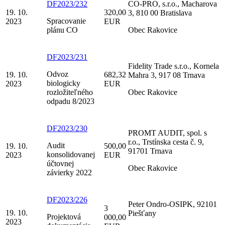
DF2023/232
CO-PRO, s.r.o., Macharova
19. 10.
320,00
3, 810 00 Bratislava
Spracovanie
2023
EUR
plánu CO
Obec Rakovice
DF2023/231
Fidelity Trade s.r.o., Kornela
Odvoz
19. 10.
682,32
Mahra 3, 917 08 Trnava
biologicky
2023
EUR
rozložiteľného
Obec Rakovice
odpadu 8/2023
DF2023/230
PROMT AUDIT, spol. s
r.o., Trstínska cesta č. 9,
Audit
19. 10.
500,00
91701 Trnava
konsolidovanej
2023
EUR
účtovnej
Obec Rakovice
závierky 2022
DF2023/226
Peter Ondro-OSIPK, 92101
3
19. 10.
Piešťany
Projektová
000,00
2023