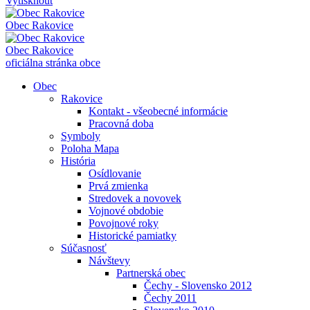
Vytisknout
Obec
Rakovice
Obec
Rakovice
oficiálna stránka obce
Obec
Rakovice
Kontakt - všeobecné informácie
Pracovná doba
Symboly
Poloha Mapa
História
Osídlovanie
Prvá zmienka
Stredovek a novovek
Vojnové obdobie
Povojnové roky
Historické pamiatky
Súčasnosť
Návštevy
Partnerská obec
Čechy - Slovensko 2012
Čechy 2011