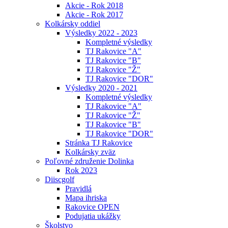
Akcie - Rok 2018
Akcie - Rok 2017
Kolkársky oddiel
Výsledky 2022 - 2023
Kompletné výsledky
TJ Rakovice "A"
TJ Rakovice "B"
TJ Rakovice "Ž"
TJ Rakovice "DOR"
Výsledky 2020 - 2021
Kompletné výsledky
TJ Rakovice "A"
TJ Rakovice "Ž"
TJ Rakovice "B"
TJ Rakovice "DOR"
Stránka TJ Rakovice
Kolkársky zväz
Poľovné združenie Dolinka
Rok 2023
Diiscgolf
Pravidlá
Mapa ihriska
Rakovice OPEN
Podujatia ukážky
Školstvo