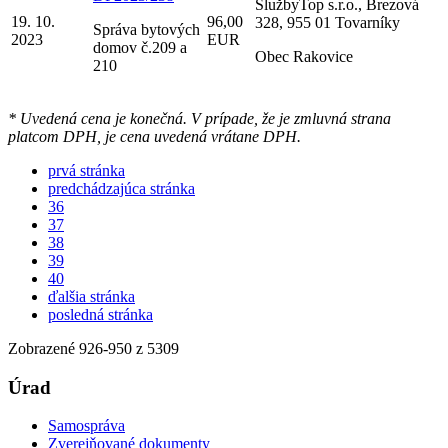
SlužbyTop s.r.o., Brezová
19. 10.
96,00
328, 955 01 Tovarníky
Správa bytových
2023
EUR
domov č.209 a
Obec Rakovice
210
* Uvedená cena je konečná. V prípade, že je zmluvná strana
platcom DPH, je cena uvedená vrátane DPH.
prvá stránka
predchádzajúca stránka
36
37
38
39
40
ďalšia stránka
posledná stránka
Zobrazené
926
-
950
z 5309
Úrad
Samospráva
Zverejňované dokumenty