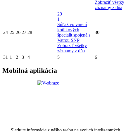
Zobraziť všetky
záznamy z dňa
29
1
Súťaž vo varení
kotlíkových
24
25
26
27
28
30
špecialít spojená s
Vatrou SNP
Zobraziť všetky
záznamy z dňa
31
1
2
3
4
5
6
Mobilná aplikácia
Sledujte informácie z nášho webu na svojich inteligentných