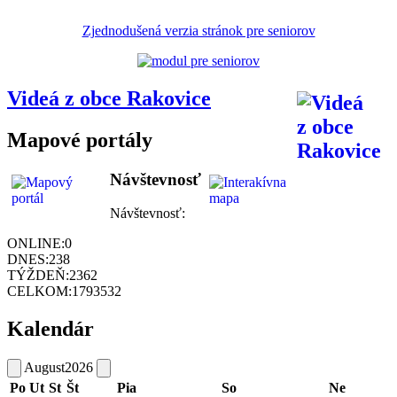
Zjednodušená verzia stránok pre seniorov
Videá z obce Rakovice
Mapové portály
Návštevnosť
Návštevnosť:
ONLINE:
0
DNES:
238
TÝŽDEŇ:
2362
CELKOM:
1793532
Kalendár
August
2026
Po
Ut
St
Št
Pia
So
Ne