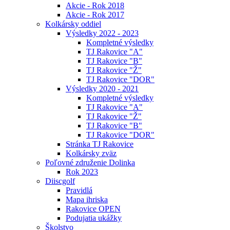
Akcie - Rok 2018
Akcie - Rok 2017
Kolkársky oddiel
Výsledky 2022 - 2023
Kompletné výsledky
TJ Rakovice "A"
TJ Rakovice "B"
TJ Rakovice "Ž"
TJ Rakovice "DOR"
Výsledky 2020 - 2021
Kompletné výsledky
TJ Rakovice "A"
TJ Rakovice "Ž"
TJ Rakovice "B"
TJ Rakovice "DOR"
Stránka TJ Rakovice
Kolkársky zväz
Poľovné združenie Dolinka
Rok 2023
Diiscgolf
Pravidlá
Mapa ihriska
Rakovice OPEN
Podujatia ukážky
Školstvo