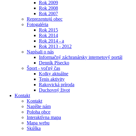
Rok 2009
Rok 2008
Rok 2007
Reprezentujú obec
Fotogaléria
Rok 2015
Rok 2014
Rok 2014 - a
Rok 2013 - 2012
Napísali o nás
Informačný záchranársky internetový portál
Denník Písecko
Šport - voľný čas
Kolky aktuálne
Tenis aktivity
Rakovická príroda
Duchovný život
Kontakt
Kontakt
Napíšte nám
Poloha obce
Interaktívna mapa
Mapa webu
Skúška