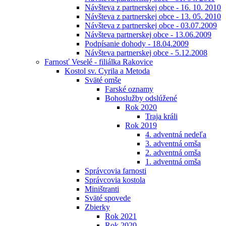
Návšteva z partnerskej obce - 16. 10. 2010
Návšteva z partnerskej obce - 13. 05. 2010
Návšteva z partnerskej obce - 03.07.2009
Návšteva partnerskej obce - 13.06.2009
Podpísanie dohody - 18.04.2009
Návšteva partnerskej obce - 5.12.2008
Farnosť Veselé - filiálka Rakovice
Kostol sv. Cyrila a Metoda
Sväté omše
Farské oznamy
Bohoslužby odslúžené
Rok 2020
Traja králi
Rok 2019
4. adventná nedeľa
3. adventná omša
2. adventná omša
1. adventná omša
Správcovia farnosti
Správcovia kostola
Miništranti
Sväté spovede
Zbierky
Rok 2021
Rok 2020