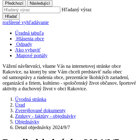
Předchozí
Následující
Hľadaný výraz
Hľadať
rozšírené vyhľadávanie
Úradná tabuľa
Hlásenia obce
Odpady
Ako vybaviť
Mapové portály
Vážení návštevníci, vítame Vás na internetovej stránke obce
Rakovice, na ktorej by sme Vám chceli predstaviť našu obec
od samosprávy a riadenia obce, prezentácie školských zariadení,
organizácií a firiem, kultúrno - spoločenský život občanov, športové
aktivity a duchovný život v obci Rakovice.
Úvodná stránka
Úrad
Zverejňované dokumenty
Zmluvy - faktúry - objednávky
Objednávky
Detail objednávky 2024/9/7