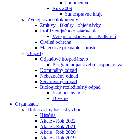
Parlamentné
Rok 2009
Samosprávne kraje
Zverejňované dokumenty
Zmluvy - faktúry - objednávky
Profil verejného obstarávania
Verejné obstarávanie - Kolkáreň
Civilná ochrana
Majetkové priznanie starostu
Odpady
Odpadové hospodárstvo
Program odpadového hospodárstva
Komunálny odpad
Nebezpečný odpad
Separovaný odpad
Biologický rozložiteľný odpad
Kompostovanie
Drvenie
Organizácie
Dobrovoľný hasičský zbor
História
Akcie - Rok 2022
Akcie - Rok 2021
Akcie - Rok 2020
Akcie - Rok 2019