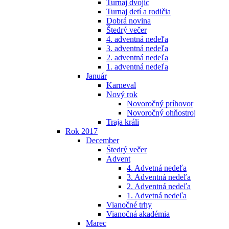
Turnaj dvojíc
Turnaj detí a rodičia
Dobrá novina
Štedrý večer
4. adventná nedeľa
3. adventná nedeľa
2. adventná nedeľa
1. adventná nedeľa
Január
Karneval
Nový rok
Novoročný príhovor
Novoročný ohňostroj
Traja králi
Rok 2017
December
Štedrý večer
Advent
4. Advetná nedeľa
3. Adventná nedeľa
2. Adventná nedeľa
1. Advetná nedeľa
Vianočné trhy
Vianočná akadémia
Marec