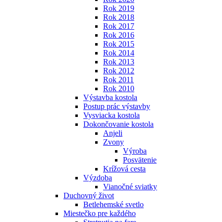
Rok 2019
Rok 2018
Rok 2017
Rok 2016
Rok 2015
Rok 2014
Rok 2013
Rok 2012
Rok 2011
Rok 2010
Výstavba kostola
Postup prác výstavby
Vysviacka kostola
Dokončovanie kostola
Anjeli
Zvony
Výroba
Posvätenie
Krížová cesta
Výzdoba
Vianočné sviatky
Duchovný život
Betlehemské svetlo
Miestečko pre každého