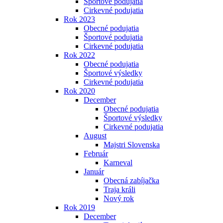
Športové podujatia
Cirkevné podujatia
Rok 2023
Obecné podujatia
Športové podujatia
Cirkevné podujatia
Rok 2022
Obecné podujatia
Športové výsledky
Cirkevné podujatia
Rok 2020
December
Obecné podujatia
Športové výsledky
Cirkevné podujatia
August
Majstri Slovenska
Február
Karneval
Január
Obecná zabíjačka
Traja králi
Nový rok
Rok 2019
December