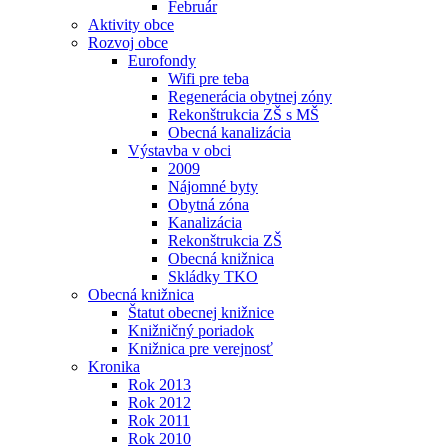
Február
Aktivity obce
Rozvoj obce
Eurofondy
Wifi pre teba
Regenerácia obytnej zóny
Rekonštrukcia ZŠ s MŠ
Obecná kanalizácia
Výstavba v obci
2009
Nájomné byty
Obytná zóna
Kanalizácia
Rekonštrukcia ZŠ
Obecná knižnica
Skládky TKO
Obecná knižnica
Štatut obecnej knižnice
Knižničný poriadok
Knižnica pre verejnosť
Kronika
Rok 2013
Rok 2012
Rok 2011
Rok 2010