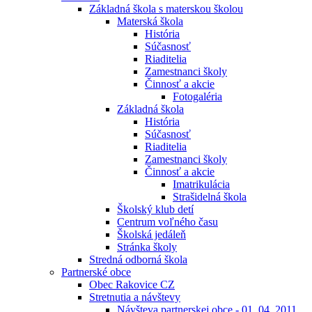
Základná škola s materskou školou
Materská škola
História
Súčasnosť
Riaditelia
Zamestnanci školy
Činnosť a akcie
Fotogaléria
Základná škola
História
Súčasnosť
Riaditelia
Zamestnanci školy
Činnosť a akcie
Imatrikulácia
Strašidelná škola
Školský klub detí
Centrum voľného času
Školská jedáleň
Stránka školy
Stredná odborná škola
Partnerské obce
Obec Rakovice CZ
Stretnutia a návštevy
Návšteva partnerskej obce - 01. 04. 2011