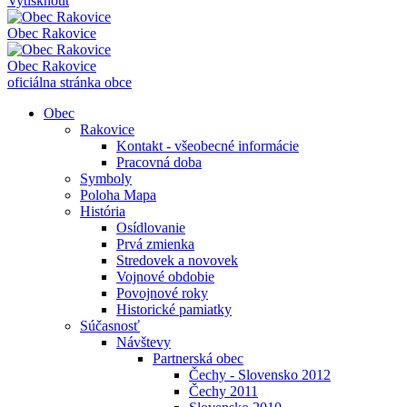
Vytisknout
Obec
Rakovice
Obec
Rakovice
oficiálna stránka obce
Obec
Rakovice
Kontakt - všeobecné informácie
Pracovná doba
Symboly
Poloha Mapa
História
Osídlovanie
Prvá zmienka
Stredovek a novovek
Vojnové obdobie
Povojnové roky
Historické pamiatky
Súčasnosť
Návštevy
Partnerská obec
Čechy - Slovensko 2012
Čechy 2011