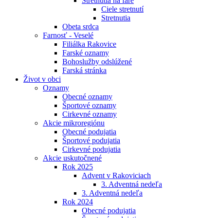
Stretnutia na fare
Ciele stretnutí
Stretnutia
Obeta srdca
Farnosť - Veselé
Filiálka Rakovice
Farské oznamy
Bohoslužby odslúžené
Farská stránka
Život v obci
Oznamy
Obecné oznamy
Športové oznamy
Cirkevné oznamy
Akcie mikroregiónu
Obecné podujatia
Športové podujatia
Cirkevné podujatia
Akcie uskutočnené
Rok 2025
Advent v Rakoviciach
3. Adventná nedeľa
3. Adventná nedeľa
Rok 2024
Obecné podujatia