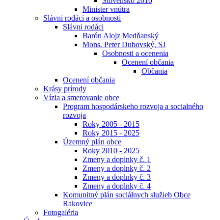
Slovensko 2010
Minister vnútra
Slávni rodáci a osobnosti
Slávni rodáci
Barón Alojz Medňanský
Mons. Peter Dubovský, SJ
Osobnosti a ocenenia
Ocenení občania
Občania
Ocenení občania
Krásy prírody
Vízia a smerovanie obce
Program hospodárskeho rozvoja a socialného
rozvoja
Roky 2005 - 2015
Roky 2015 - 2025
Územný plán obce
Roky 2010 - 2025
Zmeny a doplnky č. 1
Zmeny a doplnky č. 2
Zmeny a doplnky č. 3
Zmeny a doplnky č. 4
Komunitný plán sociálnych služieb Obce
Rakovice
Fotogaléria