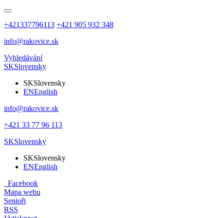
+421337796113
+421 905 932 348
info@rakovice.sk
Vyhledávání
SK
Slovensky
SK
Slovensky
EN
English
info@rakovice.sk
+421 33 77 96 113
SK
Slovensky
SK
Slovensky
EN
English
Facebook
Mapa webu
Senioři
RSS