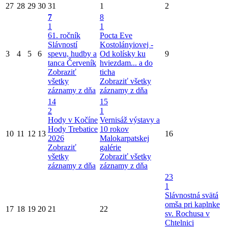
27
28
29
30
31
1
2
7
8
1
1
61. ročník
Pocta Eve
Slávností
Kostolányiovej -
3
4
5
6
spevu, hudby a
Od kolísky ku
9
tanca Červeník
hviezdam... a do
Zobraziť
ticha
všetky
Zobraziť všetky
záznamy z dňa
záznamy z dňa
14
15
2
1
Hody v Kočíne
Vernisáž výstavy a
Hody Trebatice
10 rokov
10
11
12
13
16
2026
Malokarpatskej
Zobraziť
galérie
všetky
Zobraziť všetky
záznamy z dňa
záznamy z dňa
23
1
Slávnostná svätá
omša pri kaplnke
17
18
19
20
21
22
sv. Rochusa v
Chtelnici