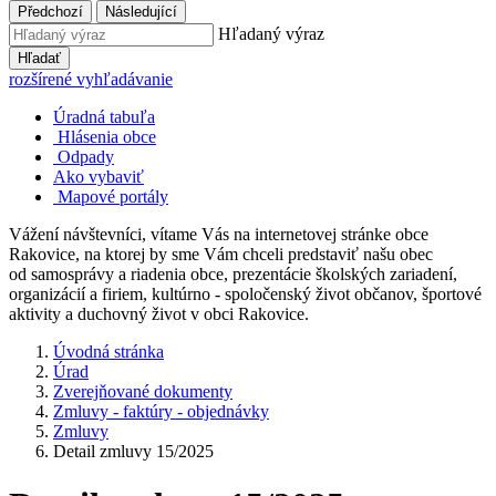
Předchozí
Následující
Hľadaný výraz
Hľadať
rozšírené vyhľadávanie
Úradná tabuľa
Hlásenia obce
Odpady
Ako vybaviť
Mapové portály
Vážení návštevníci, vítame Vás na internetovej stránke obce
Rakovice, na ktorej by sme Vám chceli predstaviť našu obec
od samosprávy a riadenia obce, prezentácie školských zariadení,
organizácií a firiem, kultúrno - spoločenský život občanov, športové
aktivity a duchovný život v obci Rakovice.
Úvodná stránka
Úrad
Zverejňované dokumenty
Zmluvy - faktúry - objednávky
Zmluvy
Detail zmluvy 15/2025