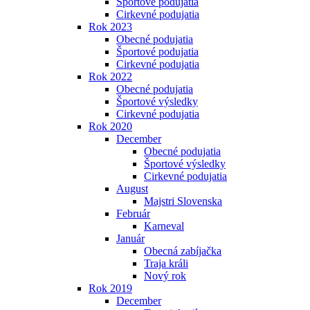
Športové podujatia
Cirkevné podujatia
Rok 2023
Obecné podujatia
Športové podujatia
Cirkevné podujatia
Rok 2022
Obecné podujatia
Športové výsledky
Cirkevné podujatia
Rok 2020
December
Obecné podujatia
Športové výsledky
Cirkevné podujatia
August
Majstri Slovenska
Február
Karneval
Január
Obecná zabíjačka
Traja králi
Nový rok
Rok 2019
December