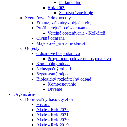
Parlamentné
Rok 2009
Samosprávne kraje
Zverejňované dokumenty
Zmluvy - faktúry - objednávky
Profil verejného obstarávania
Verejné obstarávanie - Kolkáreň
Civilná ochrana
Majetkové priznanie starostu
Odpady
Odpadové hospodárstvo
Program odpadového hospodárstva
Komunálny odpad
Nebezpečný odpad
Separovaný odpad
Biologický rozložiteľný odpad
Kompostovanie
Drvenie
Organizácie
Dobrovoľný hasičský zbor
História
Akcie - Rok 2022
Akcie - Rok 2021
Akcie - Rok 2020
Akcie - Rok 2019