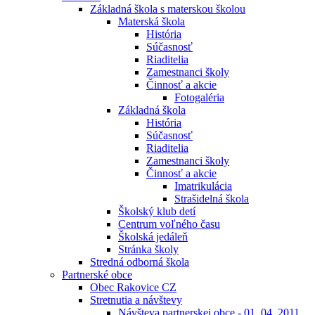
Základná škola s materskou školou
Materská škola
História
Súčasnosť
Riaditelia
Zamestnanci školy
Činnosť a akcie
Fotogaléria
Základná škola
História
Súčasnosť
Riaditelia
Zamestnanci školy
Činnosť a akcie
Imatrikulácia
Strašidelná škola
Školský klub detí
Centrum voľného času
Školská jedáleň
Stránka školy
Stredná odborná škola
Partnerské obce
Obec Rakovice CZ
Stretnutia a návštevy
Návšteva partnerskej obce - 01. 04. 2011