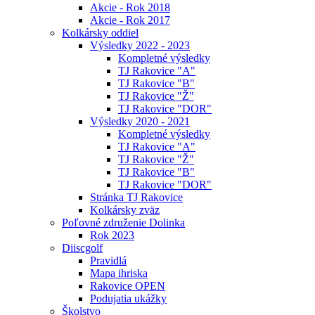
Akcie - Rok 2018
Akcie - Rok 2017
Kolkársky oddiel
Výsledky 2022 - 2023
Kompletné výsledky
TJ Rakovice "A"
TJ Rakovice "B"
TJ Rakovice "Ž"
TJ Rakovice "DOR"
Výsledky 2020 - 2021
Kompletné výsledky
TJ Rakovice "A"
TJ Rakovice "Ž"
TJ Rakovice "B"
TJ Rakovice "DOR"
Stránka TJ Rakovice
Kolkársky zväz
Poľovné združenie Dolinka
Rok 2023
Diiscgolf
Pravidlá
Mapa ihriska
Rakovice OPEN
Podujatia ukážky
Školstvo