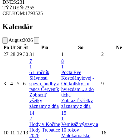
DNES:
231
TÝŽDEŇ:
2355
CELKOM:
1793525
Kalendár
August
2026
Po
Ut
St
Št
Pia
So
Ne
27
28
29
30
31
1
2
7
8
1
1
61. ročník
Pocta Eve
Slávností
Kostolányiovej -
3
4
5
6
spevu, hudby a
Od kolísky ku
9
tanca Červeník
hviezdam... a do
Zobraziť
ticha
všetky
Zobraziť všetky
záznamy z dňa
záznamy z dňa
14
15
2
1
Hody v Kočíne
Vernisáž výstavy a
Hody Trebatice
10 rokov
10
11
12
13
16
2026
Malokarpatskej