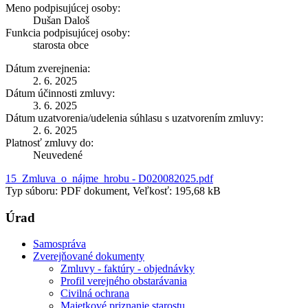
Meno podpisujúcej osoby:
Dušan Daloš
Funkcia podpisujúcej osoby:
starosta obce
Dátum zverejnenia:
2. 6. 2025
Dátum účinnosti zmluvy:
3. 6. 2025
Dátum uzatvorenia/udelenia súhlasu s uzatvorením zmluvy:
2. 6. 2025
Platnosť zmluvy do:
Neuvedené
15_Zmluva_o_nájme_hrobu - D020082025.pdf
Typ súboru: PDF dokument, Veľkosť: 195,68 kB
Úrad
Samospráva
Zverejňované dokumenty
Zmluvy - faktúry - objednávky
Profil verejného obstarávania
Civilná ochrana
Majetkové priznanie starostu