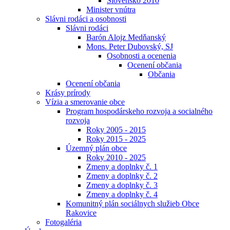
Slovensko 2010
Minister vnútra
Slávni rodáci a osobnosti
Slávni rodáci
Barón Alojz Medňanský
Mons. Peter Dubovský, SJ
Osobnosti a ocenenia
Ocenení občania
Občania
Ocenení občania
Krásy prírody
Vízia a smerovanie obce
Program hospodárskeho rozvoja a socialného
rozvoja
Roky 2005 - 2015
Roky 2015 - 2025
Územný plán obce
Roky 2010 - 2025
Zmeny a doplnky č. 1
Zmeny a doplnky č. 2
Zmeny a doplnky č. 3
Zmeny a doplnky č. 4
Komunitný plán sociálnych služieb Obce
Rakovice
Fotogaléria