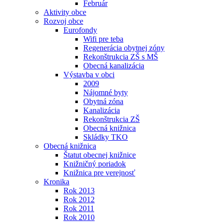
Február
Aktivity obce
Rozvoj obce
Eurofondy
Wifi pre teba
Regenerácia obytnej zóny
Rekonštrukcia ZŠ s MŠ
Obecná kanalizácia
Výstavba v obci
2009
Nájomné byty
Obytná zóna
Kanalizácia
Rekonštrukcia ZŠ
Obecná knižnica
Skládky TKO
Obecná knižnica
Štatut obecnej knižnice
Knižničný poriadok
Knižnica pre verejnosť
Kronika
Rok 2013
Rok 2012
Rok 2011
Rok 2010