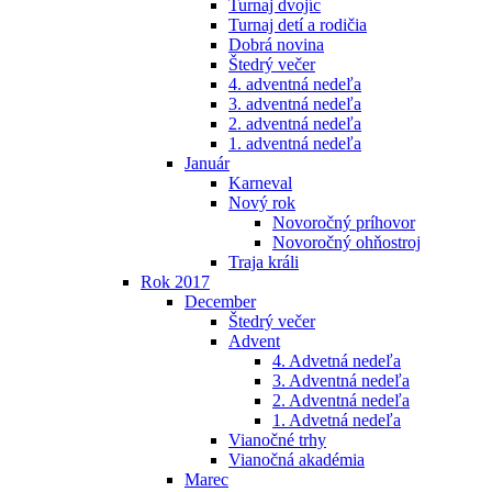
Turnaj dvojíc
Turnaj detí a rodičia
Dobrá novina
Štedrý večer
4. adventná nedeľa
3. adventná nedeľa
2. adventná nedeľa
1. adventná nedeľa
Január
Karneval
Nový rok
Novoročný príhovor
Novoročný ohňostroj
Traja králi
Rok 2017
December
Štedrý večer
Advent
4. Advetná nedeľa
3. Adventná nedeľa
2. Adventná nedeľa
1. Advetná nedeľa
Vianočné trhy
Vianočná akadémia
Marec