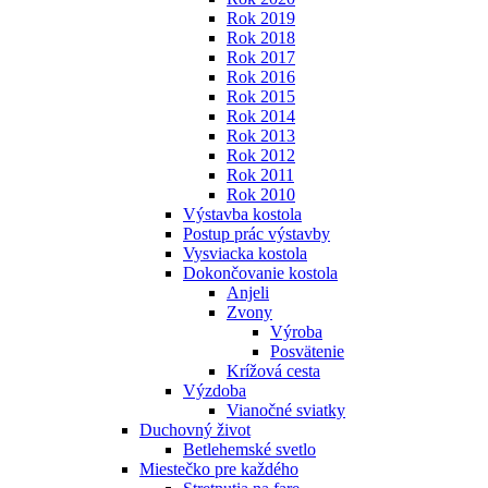
Rok 2019
Rok 2018
Rok 2017
Rok 2016
Rok 2015
Rok 2014
Rok 2013
Rok 2012
Rok 2011
Rok 2010
Výstavba kostola
Postup prác výstavby
Vysviacka kostola
Dokončovanie kostola
Anjeli
Zvony
Výroba
Posvätenie
Krížová cesta
Výzdoba
Vianočné sviatky
Duchovný život
Betlehemské svetlo
Miestečko pre každého