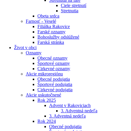
Stretnutia na fare
Ciele stretnutí
Stretnutia
Obeta srdca
Farnosť - Veselé
Filiálka Rakovice
Farské oznamy
Bohoslužby odslúžené
Farská stránka
Život v obci
Oznamy
Obecné oznamy
Športové oznamy
Cirkevné oznamy
Akcie mikroregiónu
Obecné podujatia
Športové podujatia
Cirkevné podujatia
Akcie uskutočnené
Rok 2025
Advent v Rakoviciach
3. Adventná nedeľa
3. Adventná nedeľa
Rok 2024
Obecné podujatia