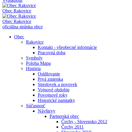
Vytisknout
Obec
Rakovice
Obec
Rakovice
oficiálna stránka obce
Obec
Rakovice
Kontakt - všeobecné informácie
Pracovná doba
Symboly
Poloha Mapa
História
Osídlovanie
Prvá zmienka
Stredovek a novovek
Vojnové obdobie
Povojnové roky
Historické pamiatky
Súčasnosť
Návštevy
Partnerská obec
Čechy - Slovensko 2012
Čechy 2011