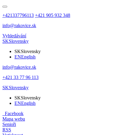
+421337796113
+421 905 932 348
info@rakovice.sk
Vyhledávání
SK
Slovensky
SK
Slovensky
EN
English
info@rakovice.sk
+421 33 77 96 113
SK
Slovensky
SK
Slovensky
EN
English
Facebook
Mapa webu
Senioři
RSS