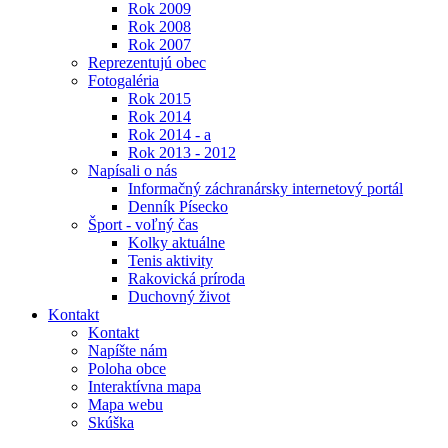
Rok 2009
Rok 2008
Rok 2007
Reprezentujú obec
Fotogaléria
Rok 2015
Rok 2014
Rok 2014 - a
Rok 2013 - 2012
Napísali o nás
Informačný záchranársky internetový portál
Denník Písecko
Šport - voľný čas
Kolky aktuálne
Tenis aktivity
Rakovická príroda
Duchovný život
Kontakt
Kontakt
Napíšte nám
Poloha obce
Interaktívna mapa
Mapa webu
Skúška