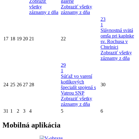
Zobraziť
galérie
všetky
Zobraziť všetky
záznamy z dňa
záznamy z dňa
23
1
Slávnostná svätá
omša pri kaplnke
17
18
19
20
21
22
sv. Rochusa v
Chtelnici
Zobraziť všetky
záznamy z dňa
29
1
Súťaž vo varení
kotlíkových
24
25
26
27
28
30
špecialít spojená s
Vatrou SNP
Zobraziť všetky
záznamy z dňa
31
1
2
3
4
5
6
Mobilná aplikácia