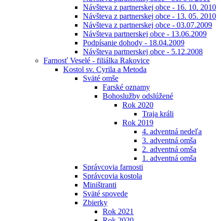
Návšteva z partnerskej obce - 16. 10. 2010
Návšteva z partnerskej obce - 13. 05. 2010
Návšteva z partnerskej obce - 03.07.2009
Návšteva partnerskej obce - 13.06.2009
Podpísanie dohody - 18.04.2009
Návšteva partnerskej obce - 5.12.2008
Farnosť Veselé - filiálka Rakovice
Kostol sv. Cyrila a Metoda
Sväté omše
Farské oznamy
Bohoslužby odslúžené
Rok 2020
Traja králi
Rok 2019
4. adventná nedeľa
3. adventná omša
2. adventná omša
1. adventná omša
Správcovia farnosti
Správcovia kostola
Miništranti
Sväté spovede
Zbierky
Rok 2021
Rok 2020