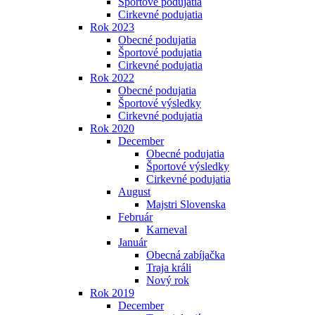
Športové podujatia
Cirkevné podujatia
Rok 2023
Obecné podujatia
Športové podujatia
Cirkevné podujatia
Rok 2022
Obecné podujatia
Športové výsledky
Cirkevné podujatia
Rok 2020
December
Obecné podujatia
Športové výsledky
Cirkevné podujatia
August
Majstri Slovenska
Február
Karneval
Január
Obecná zabíjačka
Traja králi
Nový rok
Rok 2019
December