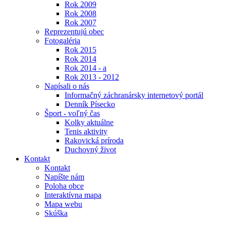
Rok 2009
Rok 2008
Rok 2007
Reprezentujú obec
Fotogaléria
Rok 2015
Rok 2014
Rok 2014 - a
Rok 2013 - 2012
Napísali o nás
Informačný záchranársky internetový portál
Denník Písecko
Šport - voľný čas
Kolky aktuálne
Tenis aktivity
Rakovická príroda
Duchovný život
Kontakt
Kontakt
Napíšte nám
Poloha obce
Interaktívna mapa
Mapa webu
Skúška