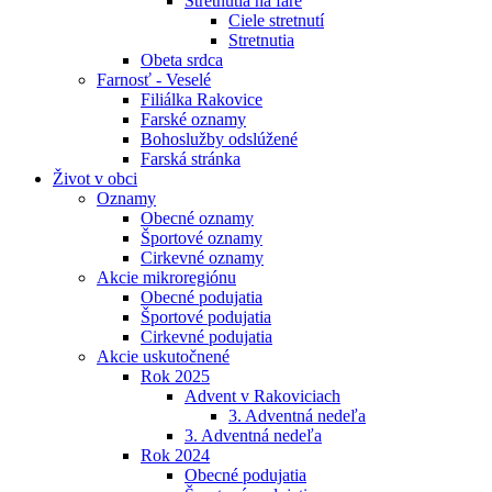
Stretnutia na fare
Ciele stretnutí
Stretnutia
Obeta srdca
Farnosť - Veselé
Filiálka Rakovice
Farské oznamy
Bohoslužby odslúžené
Farská stránka
Život v obci
Oznamy
Obecné oznamy
Športové oznamy
Cirkevné oznamy
Akcie mikroregiónu
Obecné podujatia
Športové podujatia
Cirkevné podujatia
Akcie uskutočnené
Rok 2025
Advent v Rakoviciach
3. Adventná nedeľa
3. Adventná nedeľa
Rok 2024
Obecné podujatia