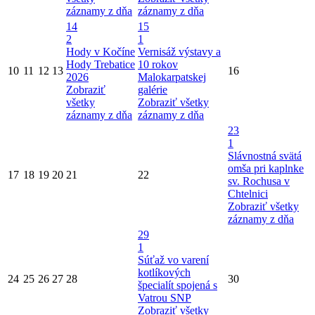
záznamy z dňa
záznamy z dňa
14
15
2
1
Hody v Kočíne
Vernisáž výstavy a
Hody Trebatice
10 rokov
10
11
12
13
16
2026
Malokarpatskej
Zobraziť
galérie
všetky
Zobraziť všetky
záznamy z dňa
záznamy z dňa
23
1
Slávnostná svätá
omša pri kaplnke
17
18
19
20
21
22
sv. Rochusa v
Chtelnici
Zobraziť všetky
záznamy z dňa
29
1
Súťaž vo varení
kotlíkových
24
25
26
27
28
30
špecialít spojená s
Vatrou SNP
Zobraziť všetky