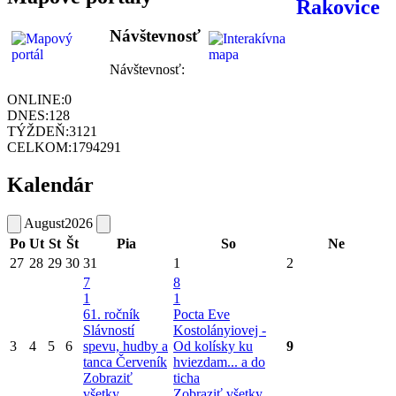
Návštevnosť
Návštevnosť:
ONLINE:
0
DNES:
128
TÝŽDEŇ:
3121
CELKOM:
1794291
Kalendár
August
2026
Po
Ut
St
Št
Pia
So
Ne
27
28
29
30
31
1
2
7
8
1
1
61. ročník
Pocta Eve
Slávností
Kostolányiovej -
3
4
5
6
spevu, hudby a
Od kolísky ku
9
tanca Červeník
hviezdam... a do
Zobraziť
ticha
všetky
Zobraziť všetky