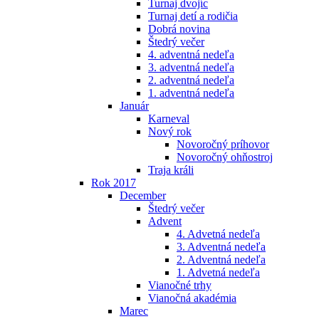
Turnaj dvojíc
Turnaj detí a rodičia
Dobrá novina
Štedrý večer
4. adventná nedeľa
3. adventná nedeľa
2. adventná nedeľa
1. adventná nedeľa
Január
Karneval
Nový rok
Novoročný príhovor
Novoročný ohňostroj
Traja králi
Rok 2017
December
Štedrý večer
Advent
4. Advetná nedeľa
3. Adventná nedeľa
2. Adventná nedeľa
1. Advetná nedeľa
Vianočné trhy
Vianočná akadémia
Marec