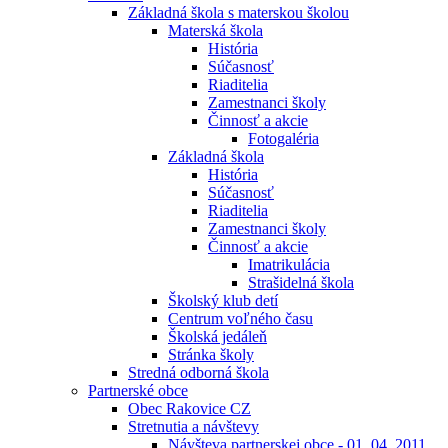
Základná škola s materskou školou
Materská škola
História
Súčasnosť
Riaditelia
Zamestnanci školy
Činnosť a akcie
Fotogaléria
Základná škola
História
Súčasnosť
Riaditelia
Zamestnanci školy
Činnosť a akcie
Imatrikulácia
Strašidelná škola
Školský klub detí
Centrum voľného času
Školská jedáleň
Stránka školy
Stredná odborná škola
Partnerské obce
Obec Rakovice CZ
Stretnutia a návštevy
Návšteva partnerskej obce - 01. 04. 2011