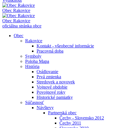
Vytisknout
Obec
Rakovice
Obec
Rakovice
oficiálna stránka obce
Obec
Rakovice
Kontakt - všeobecné informácie
Pracovná doba
Symboly
Poloha Mapa
História
Osídlovanie
Prvá zmienka
Stredovek a novovek
Vojnové obdobie
Povojnové roky
Historické pamiatky
Súčasnosť
Návštevy
Partnerská obec
Čechy - Slovensko 2012
Čechy 2011