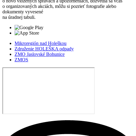
o novo vložených správach a upozorneniach, dozvedia sa včas
o organizovaných akciách, môžu si pozrieť fotografie alebo
dokumenty vyvesené
na úradnej tabuli.
Mikroregión nad Holeškou
Združenie HOLEŠKA odpady
ZMO Jaslovské Bohunice
ZMOS