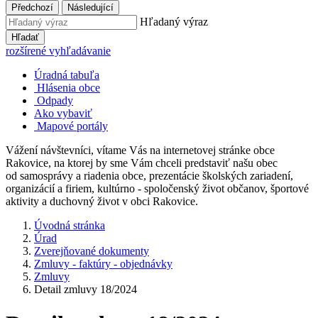
Předchozí
Následující
Hľadaný výraz
Hľadať
rozšírené vyhľadávanie
Úradná tabuľa
Hlásenia obce
Odpady
Ako vybaviť
Mapové portály
Vážení návštevníci, vítame Vás na internetovej stránke obce
Rakovice, na ktorej by sme Vám chceli predstaviť našu obec
od samosprávy a riadenia obce, prezentácie školských zariadení,
organizácií a firiem, kultúrno - spoločenský život občanov, športové
aktivity a duchovný život v obci Rakovice.
Úvodná stránka
Úrad
Zverejňované dokumenty
Zmluvy - faktúry - objednávky
Zmluvy
Detail zmluvy 18/2024