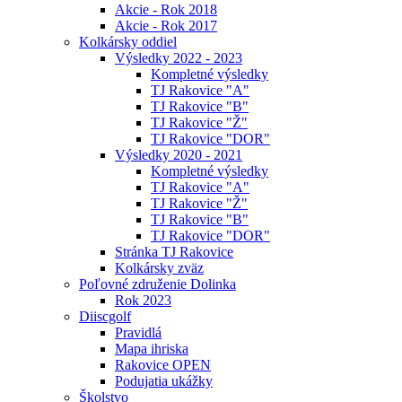
Akcie - Rok 2018
Akcie - Rok 2017
Kolkársky oddiel
Výsledky 2022 - 2023
Kompletné výsledky
TJ Rakovice "A"
TJ Rakovice "B"
TJ Rakovice "Ž"
TJ Rakovice "DOR"
Výsledky 2020 - 2021
Kompletné výsledky
TJ Rakovice "A"
TJ Rakovice "Ž"
TJ Rakovice "B"
TJ Rakovice "DOR"
Stránka TJ Rakovice
Kolkársky zväz
Poľovné združenie Dolinka
Rok 2023
Diiscgolf
Pravidlá
Mapa ihriska
Rakovice OPEN
Podujatia ukážky
Školstvo