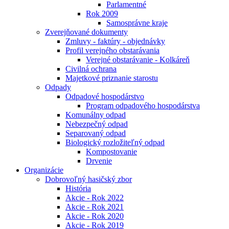
Parlamentné
Rok 2009
Samosprávne kraje
Zverejňované dokumenty
Zmluvy - faktúry - objednávky
Profil verejného obstarávania
Verejné obstarávanie - Kolkáreň
Civilná ochrana
Majetkové priznanie starostu
Odpady
Odpadové hospodárstvo
Program odpadového hospodárstva
Komunálny odpad
Nebezpečný odpad
Separovaný odpad
Biologický rozložiteľný odpad
Kompostovanie
Drvenie
Organizácie
Dobrovoľný hasičský zbor
História
Akcie - Rok 2022
Akcie - Rok 2021
Akcie - Rok 2020
Akcie - Rok 2019