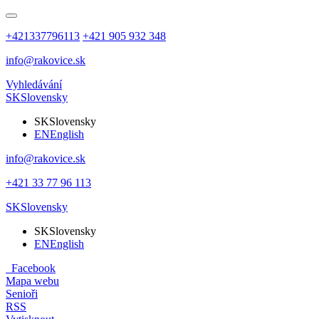
+421337796113
+421 905 932 348
info@rakovice.sk
Vyhledávání
SK
Slovensky
SK
Slovensky
EN
English
info@rakovice.sk
+421 33 77 96 113
SK
Slovensky
SK
Slovensky
EN
English
Facebook
Mapa webu
Senioři
RSS