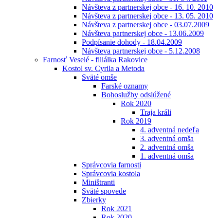
Návšteva z partnerskej obce - 16. 10. 2010
Návšteva z partnerskej obce - 13. 05. 2010
Návšteva z partnerskej obce - 03.07.2009
Návšteva partnerskej obce - 13.06.2009
Podpísanie dohody - 18.04.2009
Návšteva partnerskej obce - 5.12.2008
Farnosť Veselé - filiálka Rakovice
Kostol sv. Cyrila a Metoda
Sväté omše
Farské oznamy
Bohoslužby odslúžené
Rok 2020
Traja králi
Rok 2019
4. adventná nedeľa
3. adventná omša
2. adventná omša
1. adventná omša
Správcovia farnosti
Správcovia kostola
Miništranti
Sväté spovede
Zbierky
Rok 2021
Rok 2020