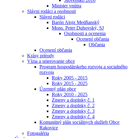
Slovensko 2010
Minister vnútra
Slávni rodáci a osobnosti
Slávni rodáci
Barón Alojz Medňanský
Mons. Peter Dubovský, SJ
Osobnosti a ocenenia
Ocenení občania
Občania
Ocenení občania
Krásy prírody
Vízia a smerovanie obce
Program hospodárskeho rozvoja a socialného
rozvoja
Roky 2005 - 2015
Roky 2015 - 2025
Územný plán obce
Roky 2010 - 2025
Zmeny a doplnky č. 1
Zmeny a doplnky č. 2
Zmeny a doplnky č. 3
Zmeny a doplnky č. 4
Komunitný plán sociálnych služieb Obce
Rakovice
Fotogaléria