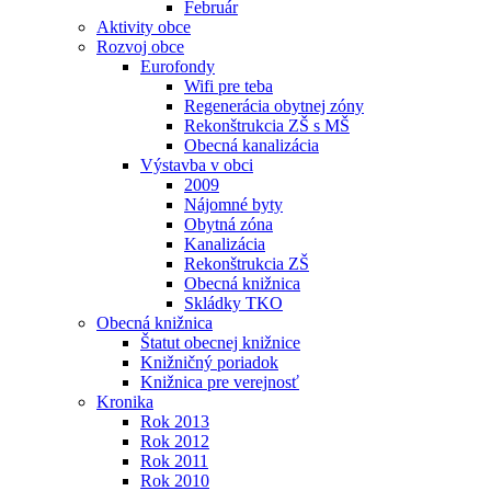
Február
Aktivity obce
Rozvoj obce
Eurofondy
Wifi pre teba
Regenerácia obytnej zóny
Rekonštrukcia ZŠ s MŠ
Obecná kanalizácia
Výstavba v obci
2009
Nájomné byty
Obytná zóna
Kanalizácia
Rekonštrukcia ZŠ
Obecná knižnica
Skládky TKO
Obecná knižnica
Štatut obecnej knižnice
Knižničný poriadok
Knižnica pre verejnosť
Kronika
Rok 2013
Rok 2012
Rok 2011
Rok 2010