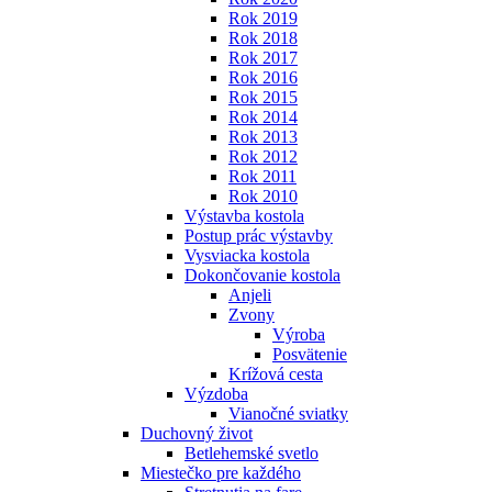
Rok 2019
Rok 2018
Rok 2017
Rok 2016
Rok 2015
Rok 2014
Rok 2013
Rok 2012
Rok 2011
Rok 2010
Výstavba kostola
Postup prác výstavby
Vysviacka kostola
Dokončovanie kostola
Anjeli
Zvony
Výroba
Posvätenie
Krížová cesta
Výzdoba
Vianočné sviatky
Duchovný život
Betlehemské svetlo
Miestečko pre každého