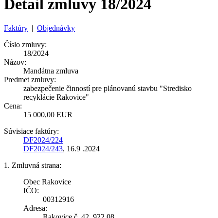
Detail zmluvy 18/2024
Faktúry
|
Objednávky
Číslo zmluvy:
18/2024
Názov:
Mandátna zmluva
Predmet zmluvy:
zabezpečenie činností pre plánovanú stavbu "Stredisko
recyklácie Rakovice"
Cena:
15 000,00 EUR
Súvisiace faktúry:
DF2024/224
DF2024/243
, 16.9 .2024
1. Zmluvná strana:
Obec Rakovice
IČO:
00312916
Adresa:
Rakovice č. 42, 922 08