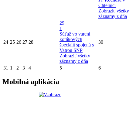
Chtelnici
Zobraziť všetky
záznamy z dňa
29
1
Súťaž vo varení
kotlíkových
24
25
26
27
28
30
špecialít spojená s
Vatrou SNP
Zobraziť všetky
záznamy z dňa
31
1
2
3
4
5
6
Mobilná aplikácia