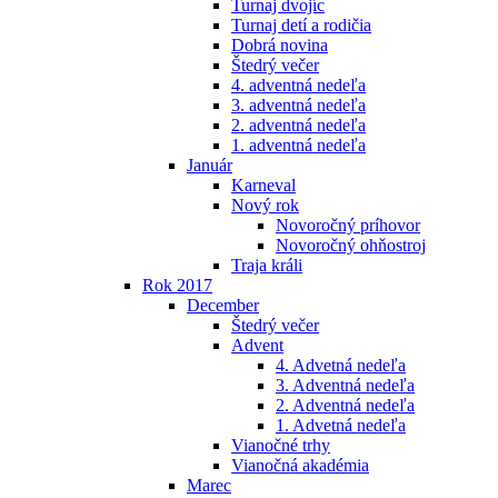
Turnaj dvojíc
Turnaj detí a rodičia
Dobrá novina
Štedrý večer
4. adventná nedeľa
3. adventná nedeľa
2. adventná nedeľa
1. adventná nedeľa
Január
Karneval
Nový rok
Novoročný príhovor
Novoročný ohňostroj
Traja králi
Rok 2017
December
Štedrý večer
Advent
4. Advetná nedeľa
3. Adventná nedeľa
2. Adventná nedeľa
1. Advetná nedeľa
Vianočné trhy
Vianočná akadémia
Marec