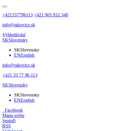
+421337796113
+421 905 932 348
info@rakovice.sk
Vyhledávání
SK
Slovensky
SK
Slovensky
EN
English
info@rakovice.sk
+421 33 77 96 113
SK
Slovensky
SK
Slovensky
EN
English
Facebook
Mapa webu
Senioři
RSS