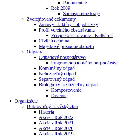
Parlamentné
Rok 2009
Samosprávne kraje
Zverejňované dokumenty
Zmluvy - faktúry - objednávky
Profil verejného obstarávania
Verejné obstarávanie - Kolkáreň
Civilná ochrana
Majetkové priznanie starostu
Odpady
Odpadové hospodárstvo
Program odpadového hospodárstva
Komunálny odpad
Nebezpečný odpad
Separovaný odpad
Biologický rozložiteľný odpad
Kompostovanie
Drvenie
Organizácie
Dobrovoľný hasičský zbor
História
Akcie - Rok 2022
Akcie - Rok 2021
Akcie - Rok 2020
Akcie - Rok 2019