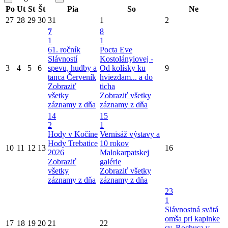
Po
Ut
St
Št
Pia
So
Ne
27
28
29
30
31
1
2
7
8
1
1
61. ročník
Pocta Eve
Slávností
Kostolányiovej -
3
4
5
6
spevu, hudby a
Od kolísky ku
9
tanca Červeník
hviezdam... a do
Zobraziť
ticha
všetky
Zobraziť všetky
záznamy z dňa
záznamy z dňa
14
15
2
1
Hody v Kočíne
Vernisáž výstavy a
Hody Trebatice
10 rokov
10
11
12
13
16
2026
Malokarpatskej
Zobraziť
galérie
všetky
Zobraziť všetky
záznamy z dňa
záznamy z dňa
23
1
Slávnostná svätá
omša pri kaplnke
17
18
19
20
21
22
sv. Rochusa v