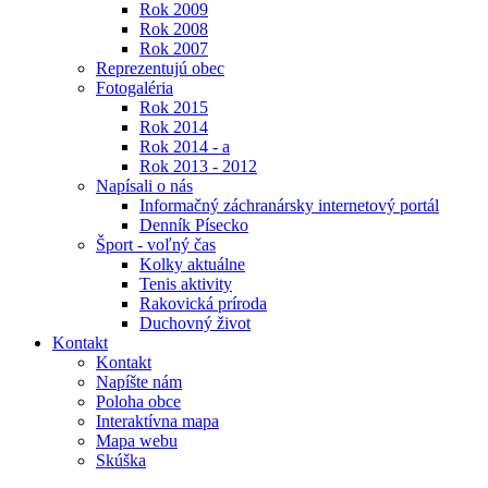
Rok 2009
Rok 2008
Rok 2007
Reprezentujú obec
Fotogaléria
Rok 2015
Rok 2014
Rok 2014 - a
Rok 2013 - 2012
Napísali o nás
Informačný záchranársky internetový portál
Denník Písecko
Šport - voľný čas
Kolky aktuálne
Tenis aktivity
Rakovická príroda
Duchovný život
Kontakt
Kontakt
Napíšte nám
Poloha obce
Interaktívna mapa
Mapa webu
Skúška