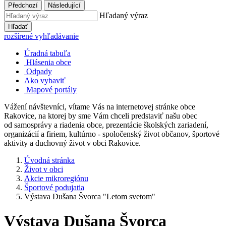
Předchozí
Následující
Hľadaný výraz
Hľadať
rozšírené vyhľadávanie
Úradná tabuľa
Hlásenia obce
Odpady
Ako vybaviť
Mapové portály
Vážení návštevníci, vítame Vás na internetovej stránke obce
Rakovice, na ktorej by sme Vám chceli predstaviť našu obec
od samosprávy a riadenia obce, prezentácie školských zariadení,
organizácií a firiem, kultúrno - spoločenský život občanov, športové
aktivity a duchovný život v obci Rakovice.
Úvodná stránka
Život v obci
Akcie mikroregiónu
Športové podujatia
Výstava Dušana Švorca "Letom svetom"
Výstava Dušana Švorca