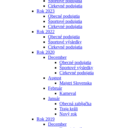
Športové podujatia
Cirkevné podujatia
Rok 2023
Obecné podujatia
Športové podujatia
Cirkevné podujatia
Rok 2022
Obecné podujatia
Športové výsledky
Cirkevné podujatia
Rok 2020
December
Obecné podujatia
Športové výsledky
Cirkevné podujatia
August
Majstri Slovenska
Február
Karneval
Január
Obecná zabíjačka
Traja králi
Nový rok
Rok 2019
December