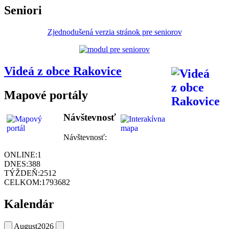
Seniori
Zjednodušená verzia stránok pre seniorov
Videá z obce Rakovice
Mapové portály
Návštevnosť
Návštevnosť:
ONLINE:
1
DNES:
388
TÝŽDEŇ:
2512
CELKOM:
1793682
Kalendár
August
2026