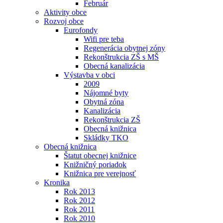
Február
Aktivity obce
Rozvoj obce
Eurofondy
Wifi pre teba
Regenerácia obytnej zóny
Rekonštrukcia ZŠ s MŠ
Obecná kanalizácia
Výstavba v obci
2009
Nájomné byty
Obytná zóna
Kanalizácia
Rekonštrukcia ZŠ
Obecná knižnica
Skládky TKO
Obecná knižnica
Štatut obecnej knižnice
Knižničný poriadok
Knižnica pre verejnosť
Kronika
Rok 2013
Rok 2012
Rok 2011
Rok 2010