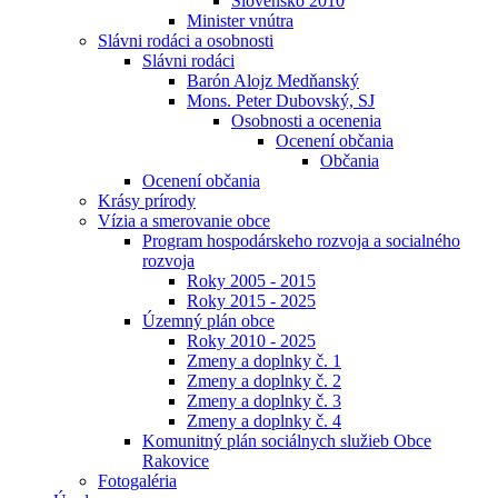
Slovensko 2010
Minister vnútra
Slávni rodáci a osobnosti
Slávni rodáci
Barón Alojz Medňanský
Mons. Peter Dubovský, SJ
Osobnosti a ocenenia
Ocenení občania
Občania
Ocenení občania
Krásy prírody
Vízia a smerovanie obce
Program hospodárskeho rozvoja a socialného
rozvoja
Roky 2005 - 2015
Roky 2015 - 2025
Územný plán obce
Roky 2010 - 2025
Zmeny a doplnky č. 1
Zmeny a doplnky č. 2
Zmeny a doplnky č. 3
Zmeny a doplnky č. 4
Komunitný plán sociálnych služieb Obce
Rakovice
Fotogaléria