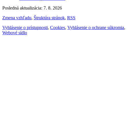
Posledná aktualizácia: 7. 8. 2026
Zmena vzhľadu
,
Štruktúra stránok
,
RSS
Vyhlásenie o prístupnosti
,
Cookies
,
Vyhlásenie o ochrane súkromia
,
Webové sídlo