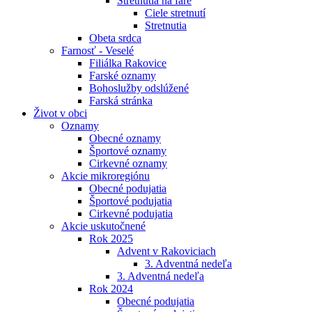
Stretnutia na fare
Ciele stretnutí
Stretnutia
Obeta srdca
Farnosť - Veselé
Filiálka Rakovice
Farské oznamy
Bohoslužby odslúžené
Farská stránka
Život v obci
Oznamy
Obecné oznamy
Športové oznamy
Cirkevné oznamy
Akcie mikroregiónu
Obecné podujatia
Športové podujatia
Cirkevné podujatia
Akcie uskutočnené
Rok 2025
Advent v Rakoviciach
3. Adventná nedeľa
3. Adventná nedeľa
Rok 2024
Obecné podujatia