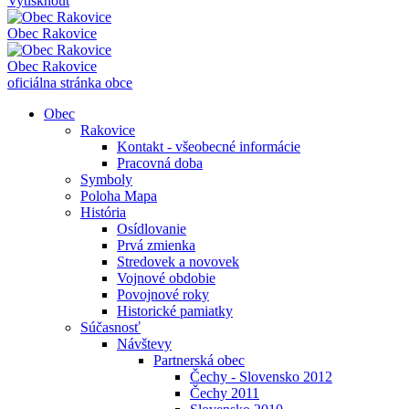
Vytisknout
Obec
Rakovice
Obec
Rakovice
oficiálna stránka obce
Obec
Rakovice
Kontakt - všeobecné informácie
Pracovná doba
Symboly
Poloha Mapa
História
Osídlovanie
Prvá zmienka
Stredovek a novovek
Vojnové obdobie
Povojnové roky
Historické pamiatky
Súčasnosť
Návštevy
Partnerská obec
Čechy - Slovensko 2012
Čechy 2011