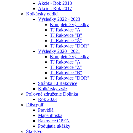
Akcie - Rok 2018
Akcie - Rok 2017
Kolkársky oddiel
Výsledky 2022 - 2023
Kompletné výsledky
TJ Rakovice "A"
TJ Rakovice "B"
TJ Rakovice "Ž"
TJ Rakovice "DOR"
Výsledky 2020 - 2021
Kompletné výsledky
TJ Rakovice "A"
TJ Rakovice "Ž"
TJ Rakovice "B"
TJ Rakovice "DOR"
Stránka TJ Rakovice
Kolkársky zväz
Poľovné združenie Dolinka
Rok 2023
Diiscgolf
Pravidlá
Mapa ihriska
Rakovice OPEN
Podujatia ukážky
Školstvo