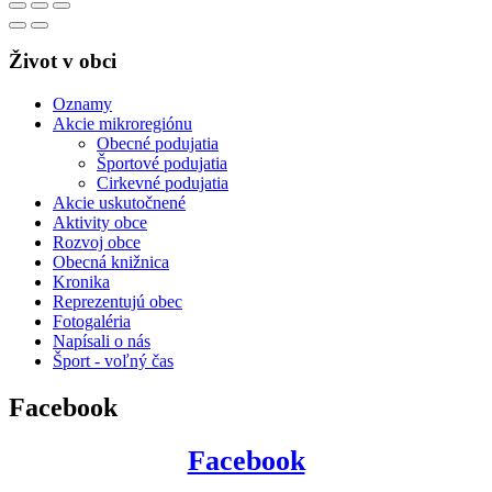
Život v obci
Oznamy
Akcie mikroregiónu
Obecné podujatia
Športové podujatia
Cirkevné podujatia
Akcie uskutočnené
Aktivity obce
Rozvoj obce
Obecná knižnica
Kronika
Reprezentujú obec
Fotogaléria
Napísali o nás
Šport - voľný čas
Facebook
Facebook