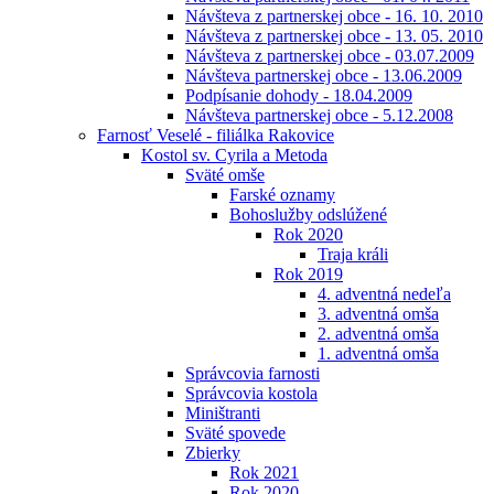
Návšteva z partnerskej obce - 16. 10. 2010
Návšteva z partnerskej obce - 13. 05. 2010
Návšteva z partnerskej obce - 03.07.2009
Návšteva partnerskej obce - 13.06.2009
Podpísanie dohody - 18.04.2009
Návšteva partnerskej obce - 5.12.2008
Farnosť Veselé - filiálka Rakovice
Kostol sv. Cyrila a Metoda
Sväté omše
Farské oznamy
Bohoslužby odslúžené
Rok 2020
Traja králi
Rok 2019
4. adventná nedeľa
3. adventná omša
2. adventná omša
1. adventná omša
Správcovia farnosti
Správcovia kostola
Miništranti
Sväté spovede
Zbierky
Rok 2021
Rok 2020