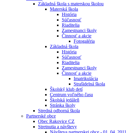
Základná škola s materskou školou
Materská škola
História
Súčasnosť
Riaditelia
Zamestnanci školy
Činnosť a akcie
Fotogaléria
Základná škola
História
Súčasnosť
Riaditelia
Zamestnanci školy
Činnosť a akcie
Imatrikulácia
Strašidelná škola
Školský klub detí
Centrum voľného času
Školská jedáleň
Stránka školy
Stredná odborná škola
Partnerské obce
Obec Rakovice CZ
Stretnutia a návštevy
Návšteva partnerskej obce - 01. 04. 2011