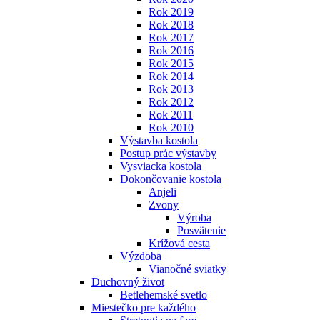
Rok 2019
Rok 2018
Rok 2017
Rok 2016
Rok 2015
Rok 2014
Rok 2013
Rok 2012
Rok 2011
Rok 2010
Výstavba kostola
Postup prác výstavby
Vysviacka kostola
Dokončovanie kostola
Anjeli
Zvony
Výroba
Posvätenie
Krížová cesta
Výzdoba
Vianočné sviatky
Duchovný život
Betlehemské svetlo
Miestečko pre každého