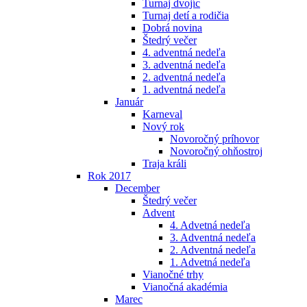
Turnaj dvojíc
Turnaj detí a rodičia
Dobrá novina
Štedrý večer
4. adventná nedeľa
3. adventná nedeľa
2. adventná nedeľa
1. adventná nedeľa
Január
Karneval
Nový rok
Novoročný príhovor
Novoročný ohňostroj
Traja králi
Rok 2017
December
Štedrý večer
Advent
4. Advetná nedeľa
3. Adventná nedeľa
2. Adventná nedeľa
1. Advetná nedeľa
Vianočné trhy
Vianočná akadémia
Marec