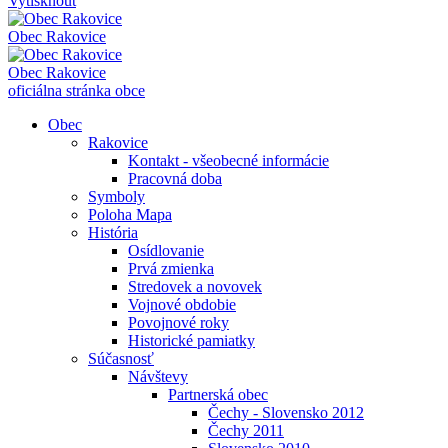
Vytisknout
Obec
Rakovice
Obec
Rakovice
oficiálna stránka obce
Obec
Rakovice
Kontakt - všeobecné informácie
Pracovná doba
Symboly
Poloha Mapa
História
Osídlovanie
Prvá zmienka
Stredovek a novovek
Vojnové obdobie
Povojnové roky
Historické pamiatky
Súčasnosť
Návštevy
Partnerská obec
Čechy - Slovensko 2012
Čechy 2011