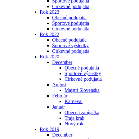
Športové podujatia
Cirkevné podujatia
Rok 2023
Obecné podujatia
Športové podujatia
Cirkevné podujatia
Rok 2022
Obecné podujatia
Športové výsledky
Cirkevné podujatia
Rok 2020
December
Obecné podujatia
Športové výsledky
Cirkevné podujatia
August
Majstri Slovenska
Február
Karneval
Január
Obecná zabíjačka
Traja králi
Nový rok
Rok 2019
December