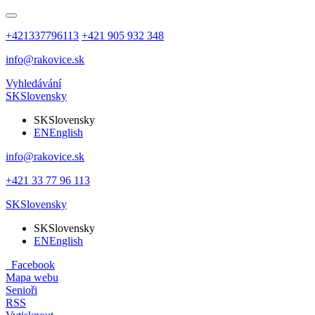
+421337796113
+421 905 932 348
info@rakovice.sk
Vyhledávání
SK
Slovensky
SK
Slovensky
EN
English
info@rakovice.sk
+421 33 77 96 113
SK
Slovensky
SK
Slovensky
EN
English
Facebook
Mapa webu
Senioři
RSS