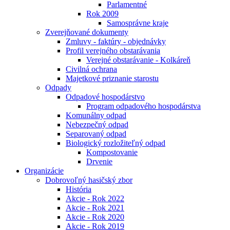
Parlamentné
Rok 2009
Samosprávne kraje
Zverejňované dokumenty
Zmluvy - faktúry - objednávky
Profil verejného obstarávania
Verejné obstarávanie - Kolkáreň
Civilná ochrana
Majetkové priznanie starostu
Odpady
Odpadové hospodárstvo
Program odpadového hospodárstva
Komunálny odpad
Nebezpečný odpad
Separovaný odpad
Biologický rozložiteľný odpad
Kompostovanie
Drvenie
Organizácie
Dobrovoľný hasičský zbor
História
Akcie - Rok 2022
Akcie - Rok 2021
Akcie - Rok 2020
Akcie - Rok 2019