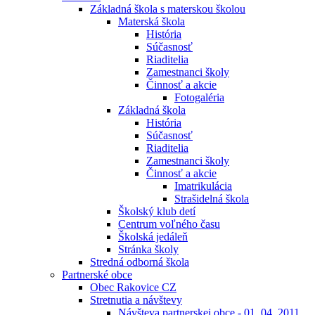
Základná škola s materskou školou
Materská škola
História
Súčasnosť
Riaditelia
Zamestnanci školy
Činnosť a akcie
Fotogaléria
Základná škola
História
Súčasnosť
Riaditelia
Zamestnanci školy
Činnosť a akcie
Imatrikulácia
Strašidelná škola
Školský klub detí
Centrum voľného času
Školská jedáleň
Stránka školy
Stredná odborná škola
Partnerské obce
Obec Rakovice CZ
Stretnutia a návštevy
Návšteva partnerskej obce - 01. 04. 2011