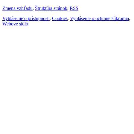
Zmena vzhľadu
,
Štruktúra stránok
,
RSS
Vyhlásenie o prístupnosti
,
Cookies
,
Vyhlásenie o ochrane súkromia
,
Webové sídlo