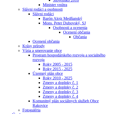
Slovensko 2010
Minister vnútra
Slávni rodáci a osobnosti
Slávni rodáci
Barón Alojz Medňanský
Mons. Peter Dubovský, SJ
Osobnosti a ocenenia
Ocenení občania
Občania
Ocenení občania
Krásy prírody
Vízia a smerovanie obce
Program hospodárskeho rozvoja a socialného
rozvoja
Roky 2005 - 2015
Roky 2015 - 2025
Územný plán obce
Roky 2010 - 2025
Zmeny a doplnky č. 1
Zmeny a doplnky č. 2
Zmeny a doplnky č. 3
Zmeny a doplnky č. 4
Komunitný plán sociálnych služieb Obce
Rakovice
Fotogaléria