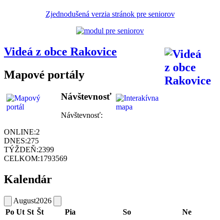
Zjednodušená verzia stránok pre seniorov
Videá z obce Rakovice
Mapové portály
Návštevnosť
Návštevnosť:
ONLINE:
2
DNES:
275
TÝŽDEŇ:
2399
CELKOM:
1793569
Kalendár
August
2026
Po
Ut
St
Št
Pia
So
Ne