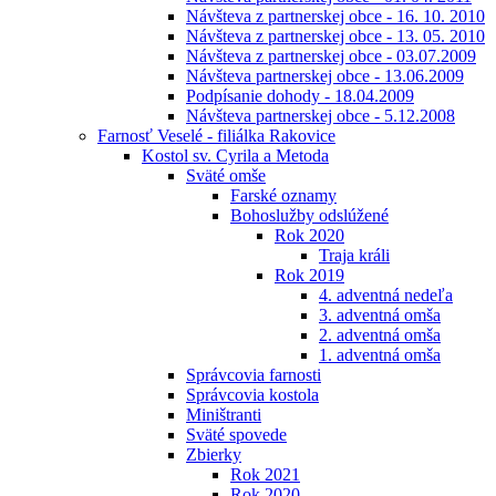
Návšteva z partnerskej obce - 16. 10. 2010
Návšteva z partnerskej obce - 13. 05. 2010
Návšteva z partnerskej obce - 03.07.2009
Návšteva partnerskej obce - 13.06.2009
Podpísanie dohody - 18.04.2009
Návšteva partnerskej obce - 5.12.2008
Farnosť Veselé - filiálka Rakovice
Kostol sv. Cyrila a Metoda
Sväté omše
Farské oznamy
Bohoslužby odslúžené
Rok 2020
Traja králi
Rok 2019
4. adventná nedeľa
3. adventná omša
2. adventná omša
1. adventná omša
Správcovia farnosti
Správcovia kostola
Miništranti
Sväté spovede
Zbierky
Rok 2021
Rok 2020