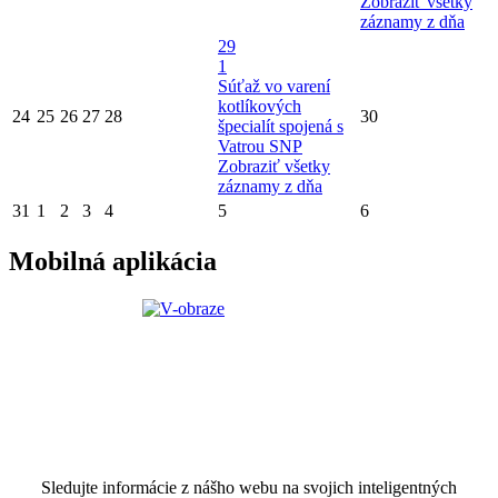
Zobraziť všetky
záznamy z dňa
29
1
Súťaž vo varení
kotlíkových
24
25
26
27
28
30
špecialít spojená s
Vatrou SNP
Zobraziť všetky
záznamy z dňa
31
1
2
3
4
5
6
Mobilná aplikácia
Sledujte informácie z nášho webu na svojich inteligentných