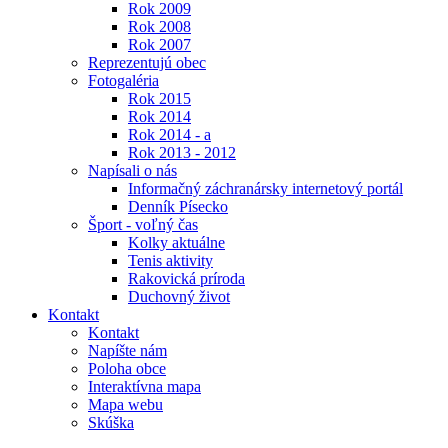
Rok 2009
Rok 2008
Rok 2007
Reprezentujú obec
Fotogaléria
Rok 2015
Rok 2014
Rok 2014 - a
Rok 2013 - 2012
Napísali o nás
Informačný záchranársky internetový portál
Denník Písecko
Šport - voľný čas
Kolky aktuálne
Tenis aktivity
Rakovická príroda
Duchovný život
Kontakt
Kontakt
Napíšte nám
Poloha obce
Interaktívna mapa
Mapa webu
Skúška