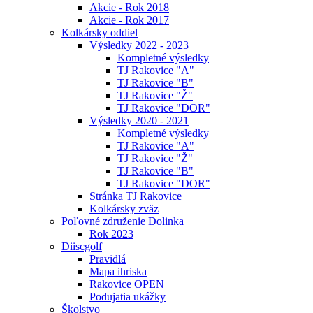
Akcie - Rok 2018
Akcie - Rok 2017
Kolkársky oddiel
Výsledky 2022 - 2023
Kompletné výsledky
TJ Rakovice "A"
TJ Rakovice "B"
TJ Rakovice "Ž"
TJ Rakovice "DOR"
Výsledky 2020 - 2021
Kompletné výsledky
TJ Rakovice "A"
TJ Rakovice "Ž"
TJ Rakovice "B"
TJ Rakovice "DOR"
Stránka TJ Rakovice
Kolkársky zväz
Poľovné združenie Dolinka
Rok 2023
Diiscgolf
Pravidlá
Mapa ihriska
Rakovice OPEN
Podujatia ukážky
Školstvo