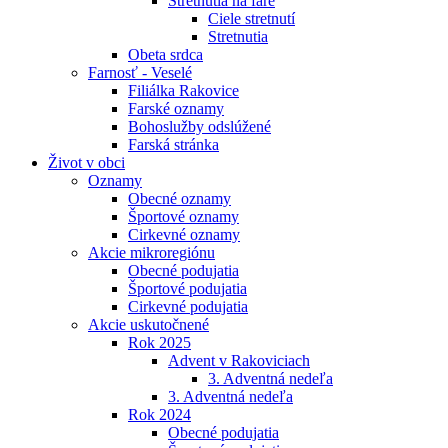
Stretnutia na fare
Ciele stretnutí
Stretnutia
Obeta srdca
Farnosť - Veselé
Filiálka Rakovice
Farské oznamy
Bohoslužby odslúžené
Farská stránka
Život v obci
Oznamy
Obecné oznamy
Športové oznamy
Cirkevné oznamy
Akcie mikroregiónu
Obecné podujatia
Športové podujatia
Cirkevné podujatia
Akcie uskutočnené
Rok 2025
Advent v Rakoviciach
3. Adventná nedeľa
3. Adventná nedeľa
Rok 2024
Obecné podujatia