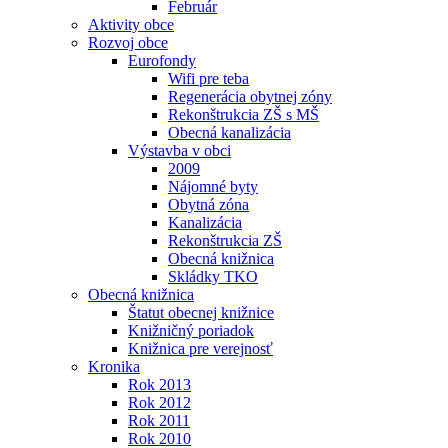
Február
Aktivity obce
Rozvoj obce
Eurofondy
Wifi pre teba
Regenerácia obytnej zóny
Rekonštrukcia ZŠ s MŠ
Obecná kanalizácia
Výstavba v obci
2009
Nájomné byty
Obytná zóna
Kanalizácia
Rekonštrukcia ZŠ
Obecná knižnica
Skládky TKO
Obecná knižnica
Štatut obecnej knižnice
Knižničný poriadok
Knižnica pre verejnosť
Kronika
Rok 2013
Rok 2012
Rok 2011
Rok 2010