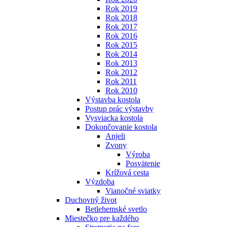
Rok 2019
Rok 2018
Rok 2017
Rok 2016
Rok 2015
Rok 2014
Rok 2013
Rok 2012
Rok 2011
Rok 2010
Výstavba kostola
Postup prác výstavby
Vysviacka kostola
Dokončovanie kostola
Anjeli
Zvony
Výroba
Posvätenie
Krížová cesta
Výzdoba
Vianočné sviatky
Duchovný život
Betlehemské svetlo
Miestečko pre každého