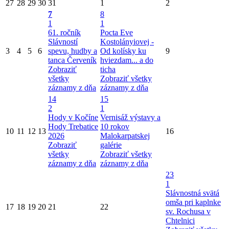
27
28
29
30
31
1
2
7
8
1
1
61. ročník
Pocta Eve
Slávností
Kostolányiovej -
3
4
5
6
spevu, hudby a
Od kolísky ku
9
tanca Červeník
hviezdam... a do
Zobraziť
ticha
všetky
Zobraziť všetky
záznamy z dňa
záznamy z dňa
14
15
2
1
Hody v Kočíne
Vernisáž výstavy a
Hody Trebatice
10 rokov
10
11
12
13
16
2026
Malokarpatskej
Zobraziť
galérie
všetky
Zobraziť všetky
záznamy z dňa
záznamy z dňa
23
1
Slávnostná svätá
omša pri kaplnke
17
18
19
20
21
22
sv. Rochusa v
Chtelnici