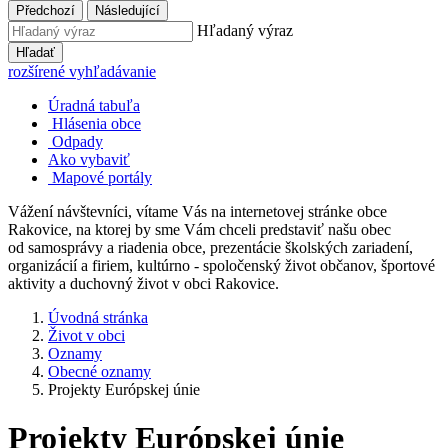
Předchozí
Následující
Hľadaný výraz
Hľadať
rozšírené vyhľadávanie
Úradná tabuľa
Hlásenia obce
Odpady
Ako vybaviť
Mapové portály
Vážení návštevníci, vítame Vás na internetovej stránke obce
Rakovice, na ktorej by sme Vám chceli predstaviť našu obec
od samosprávy a riadenia obce, prezentácie školských zariadení,
organizácií a firiem, kultúrno - spoločenský život občanov, športové
aktivity a duchovný život v obci Rakovice.
Úvodná stránka
Život v obci
Oznamy
Obecné oznamy
Projekty Európskej únie
Projekty Európskej únie