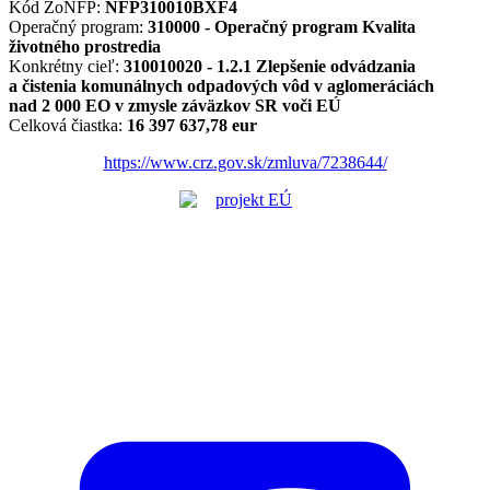
Kód ŽoNFP:
NFP310010BXF4
Operačný program:
310000 - Operačný program Kvalita
životného prostredia
Konkrétny cieľ:
310010020 - 1.2.1 Zlepšenie odvádzania
a čistenia komunálnych odpadových vôd v aglomeráciách
nad 2 000 EO v zmysle záväzkov SR voči EÚ
Celková čiastka:
16 397 637,78 eur
https://www.crz.gov.sk/zmluva/7238644/