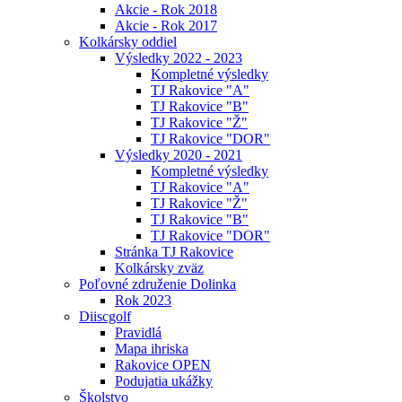
Akcie - Rok 2018
Akcie - Rok 2017
Kolkársky oddiel
Výsledky 2022 - 2023
Kompletné výsledky
TJ Rakovice "A"
TJ Rakovice "B"
TJ Rakovice "Ž"
TJ Rakovice "DOR"
Výsledky 2020 - 2021
Kompletné výsledky
TJ Rakovice "A"
TJ Rakovice "Ž"
TJ Rakovice "B"
TJ Rakovice "DOR"
Stránka TJ Rakovice
Kolkársky zväz
Poľovné združenie Dolinka
Rok 2023
Diiscgolf
Pravidlá
Mapa ihriska
Rakovice OPEN
Podujatia ukážky
Školstvo