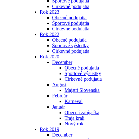
Športové podujatia
Cirkevné podujatia
Rok 2023
Obecné podujatia
Športové podujatia
Cirkevné podujatia
Rok 2022
Obecné podujatia
Športové výsledky
Cirkevné podujatia
Rok 2020
December
Obecné podujatia
Športové výsledky
Cirkevné podujatia
August
Majstri Slovenska
Február
Karneval
Január
Obecná zabíjačka
Traja králi
Nový rok
Rok 2019
December