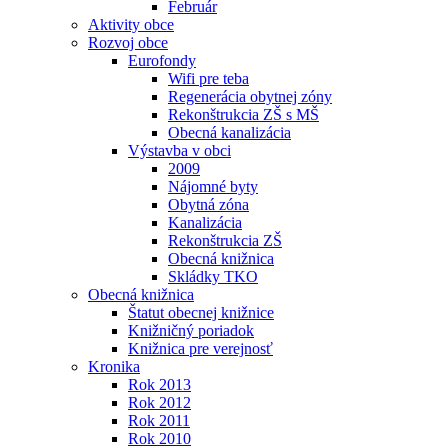
Február
Aktivity obce
Rozvoj obce
Eurofondy
Wifi pre teba
Regenerácia obytnej zóny
Rekonštrukcia ZŠ s MŠ
Obecná kanalizácia
Výstavba v obci
2009
Nájomné byty
Obytná zóna
Kanalizácia
Rekonštrukcia ZŠ
Obecná knižnica
Skládky TKO
Obecná knižnica
Štatut obecnej knižnice
Knižničný poriadok
Knižnica pre verejnosť
Kronika
Rok 2013
Rok 2012
Rok 2011
Rok 2010