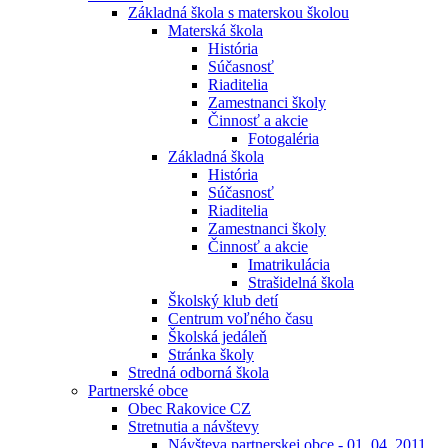
Základná škola s materskou školou
Materská škola
História
Súčasnosť
Riaditelia
Zamestnanci školy
Činnosť a akcie
Fotogaléria
Základná škola
História
Súčasnosť
Riaditelia
Zamestnanci školy
Činnosť a akcie
Imatrikulácia
Strašidelná škola
Školský klub detí
Centrum voľného času
Školská jedáleň
Stránka školy
Stredná odborná škola
Partnerské obce
Obec Rakovice CZ
Stretnutia a návštevy
Návšteva partnerskej obce - 01. 04. 2011