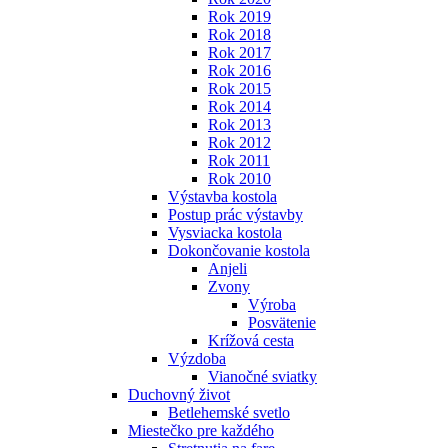
Rok 2019
Rok 2018
Rok 2017
Rok 2016
Rok 2015
Rok 2014
Rok 2013
Rok 2012
Rok 2011
Rok 2010
Výstavba kostola
Postup prác výstavby
Vysviacka kostola
Dokončovanie kostola
Anjeli
Zvony
Výroba
Posvätenie
Krížová cesta
Výzdoba
Vianočné sviatky
Duchovný život
Betlehemské svetlo
Miestečko pre každého