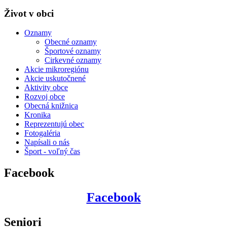
Život v obci
Oznamy
Obecné oznamy
Športové oznamy
Cirkevné oznamy
Akcie mikroregiónu
Akcie uskutočnené
Aktivity obce
Rozvoj obce
Obecná knižnica
Kronika
Reprezentujú obec
Fotogaléria
Napísali o nás
Šport - voľný čas
Facebook
Facebook
Seniori