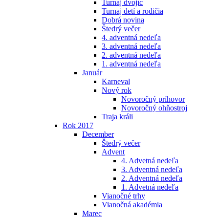
Turnaj dvojíc
Turnaj detí a rodičia
Dobrá novina
Štedrý večer
4. adventná nedeľa
3. adventná nedeľa
2. adventná nedeľa
1. adventná nedeľa
Január
Karneval
Nový rok
Novoročný príhovor
Novoročný ohňostroj
Traja králi
Rok 2017
December
Štedrý večer
Advent
4. Advetná nedeľa
3. Adventná nedeľa
2. Adventná nedeľa
1. Advetná nedeľa
Vianočné trhy
Vianočná akadémia
Marec