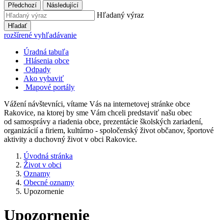
Předchozí
Následující
Hľadaný výraz
Hľadať
rozšírené vyhľadávanie
Úradná tabuľa
Hlásenia obce
Odpady
Ako vybaviť
Mapové portály
Vážení návštevníci, vítame Vás na internetovej stránke obce
Rakovice, na ktorej by sme Vám chceli predstaviť našu obec
od samosprávy a riadenia obce, prezentácie školských zariadení,
organizácií a firiem, kultúrno - spoločenský život občanov, športové
aktivity a duchovný život v obci Rakovice.
Úvodná stránka
Život v obci
Oznamy
Obecné oznamy
Upozornenie
Upozornenie