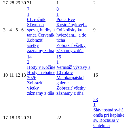
27
28
29
30
31
1
2
7
8
1
1
61. ročník
Pocta Eve
Slávností
Kostolányiovej -
3
4
5
6
spevu, hudby a
Od kolísky ku
9
tanca Červeník
hviezdam... a do
Zobraziť
ticha
všetky
Zobraziť všetky
záznamy z dňa
záznamy z dňa
14
15
2
1
Hody v Kočíne
Vernisáž výstavy a
Hody Trebatice
10 rokov
10
11
12
13
16
2026
Malokarpatskej
Zobraziť
galérie
všetky
Zobraziť všetky
záznamy z dňa
záznamy z dňa
23
1
Slávnostná svätá
omša pri kaplnke
17
18
19
20
21
22
sv. Rochusa v
Chtelnici