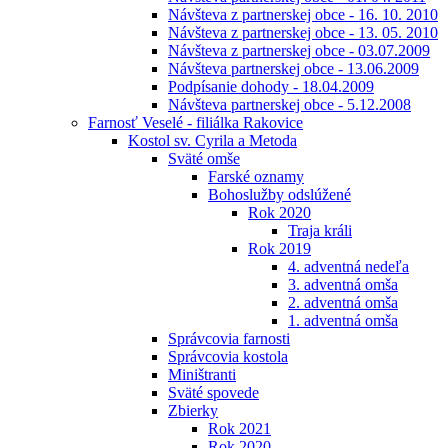
Návšteva z partnerskej obce - 16. 10. 2010
Návšteva z partnerskej obce - 13. 05. 2010
Návšteva z partnerskej obce - 03.07.2009
Návšteva partnerskej obce - 13.06.2009
Podpísanie dohody - 18.04.2009
Návšteva partnerskej obce - 5.12.2008
Farnosť Veselé - filiálka Rakovice
Kostol sv. Cyrila a Metoda
Sväté omše
Farské oznamy
Bohoslužby odslúžené
Rok 2020
Traja králi
Rok 2019
4. adventná nedeľa
3. adventná omša
2. adventná omša
1. adventná omša
Správcovia farnosti
Správcovia kostola
Miništranti
Sväté spovede
Zbierky
Rok 2021
Rok 2020