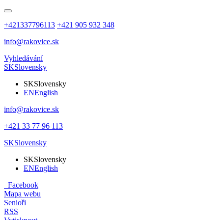
+421337796113
+421 905 932 348
info@rakovice.sk
Vyhledávání
SK
Slovensky
SK
Slovensky
EN
English
info@rakovice.sk
+421 33 77 96 113
SK
Slovensky
SK
Slovensky
EN
English
Facebook
Mapa webu
Senioři
RSS