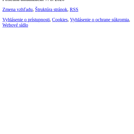
Zmena vzhľadu
,
Štruktúra stránok
,
RSS
Vyhlásenie o prístupnosti
,
Cookies
,
Vyhlásenie o ochrane súkromia
,
Webové sídlo