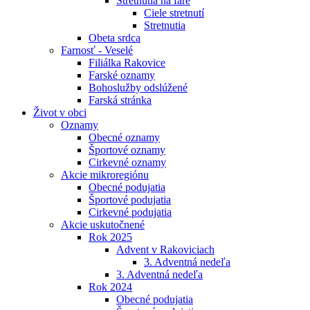
Stretnutia na fare
Ciele stretnutí
Stretnutia
Obeta srdca
Farnosť - Veselé
Filiálka Rakovice
Farské oznamy
Bohoslužby odslúžené
Farská stránka
Život v obci
Oznamy
Obecné oznamy
Športové oznamy
Cirkevné oznamy
Akcie mikroregiónu
Obecné podujatia
Športové podujatia
Cirkevné podujatia
Akcie uskutočnené
Rok 2025
Advent v Rakoviciach
3. Adventná nedeľa
3. Adventná nedeľa
Rok 2024
Obecné podujatia