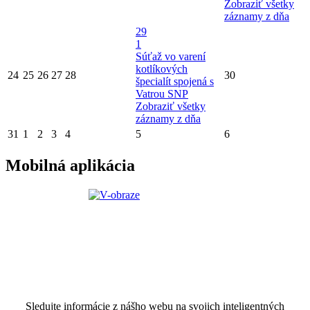
Zobraziť všetky
záznamy z dňa
29
1
Súťaž vo varení
kotlíkových
24
25
26
27
28
30
špecialít spojená s
Vatrou SNP
Zobraziť všetky
záznamy z dňa
31
1
2
3
4
5
6
Mobilná aplikácia
Sledujte informácie z nášho webu na svojich inteligentných