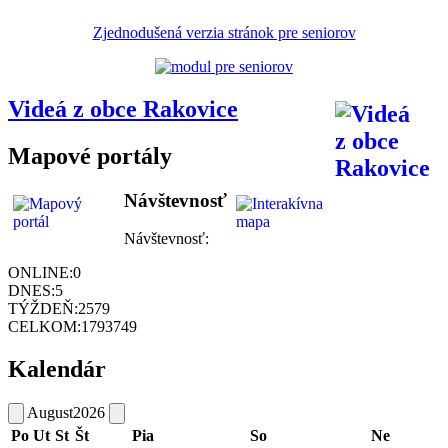
Zjednodušená verzia stránok pre seniorov
Videá z obce Rakovice
Mapové portály
Návštevnosť
Návštevnosť:
ONLINE:
0
DNES:
5
TÝŽDEŇ:
2579
CELKOM:
1793749
Kalendár
August
2026
Po
Ut
St
Št
Pia
So
Ne