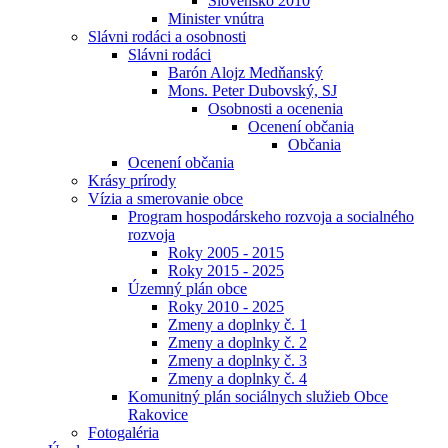
Slovensko 2010
Minister vnútra
Slávni rodáci a osobnosti
Slávni rodáci
Barón Alojz Medňanský
Mons. Peter Dubovský, SJ
Osobnosti a ocenenia
Ocenení občania
Občania
Ocenení občania
Krásy prírody
Vízia a smerovanie obce
Program hospodárskeho rozvoja a socialného
rozvoja
Roky 2005 - 2015
Roky 2015 - 2025
Územný plán obce
Roky 2010 - 2025
Zmeny a doplnky č. 1
Zmeny a doplnky č. 2
Zmeny a doplnky č. 3
Zmeny a doplnky č. 4
Komunitný plán sociálnych služieb Obce
Rakovice
Fotogaléria