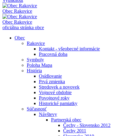
Vytisknout
Obec
Rakovice
Obec
Rakovice
oficiálna stránka obce
Obec
Rakovice
Kontakt - všeobecné informácie
Pracovná doba
Symboly
Poloha Mapa
História
Osídlovanie
Prvá zmienka
Stredovek a novovek
Vojnové obdobie
Povojnové roky
Historické pamiatky
Súčasnosť
Návštevy
Partnerská obec
Čechy - Slovensko 2012
Čechy 2011