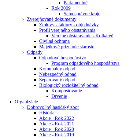
Parlamentné
Rok 2009
Samosprávne kraje
Zverejňované dokumenty
Zmluvy - faktúry - objednávky
Profil verejného obstarávania
Verejné obstarávanie - Kolkáreň
Civilná ochrana
Majetkové priznanie starostu
Odpady
Odpadové hospodárstvo
Program odpadového hospodárstva
Komunálny odpad
Nebezpečný odpad
Separovaný odpad
Biologický rozložiteľný odpad
Kompostovanie
Drvenie
Organizácie
Dobrovoľný hasičský zbor
História
Akcie - Rok 2022
Akcie - Rok 2021
Akcie - Rok 2020
Akcie - Rok 2019