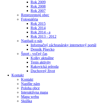
Rok 2009
Rok 2008
Rok 2007
Reprezentujú obec
Fotogaléria
Rok 2015
Rok 2014
Rok 2014 - a
Rok 2013 - 2012
Napísali o nás
Informačný záchranársky internetový portál
Denník Písecko
Šport - voľný čas
Kolky aktuálne
Tenis aktivity
Rakovická príroda
Duchovný život
Kontakt
Kontakt
Napíšte nám
Poloha obce
Interaktívna mapa
Mapa webu
Skúška