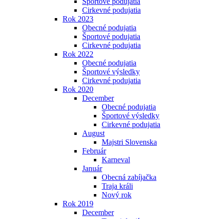
Športové podujatia
Cirkevné podujatia
Rok 2023
Obecné podujatia
Športové podujatia
Cirkevné podujatia
Rok 2022
Obecné podujatia
Športové výsledky
Cirkevné podujatia
Rok 2020
December
Obecné podujatia
Športové výsledky
Cirkevné podujatia
August
Majstri Slovenska
Február
Karneval
Január
Obecná zabíjačka
Traja králi
Nový rok
Rok 2019
December