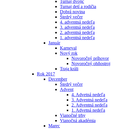
Turnaj dvojíc
Turnaj detí a rodičia
Dobrá novina
Štedrý večer
4. adventná nedeľa
3. adventná nedeľa
2. adventná nedeľa
1. adventná nedeľa
Január
Karneval
Nový rok
Novoročný príhovor
Novoročný ohňostroj
Traja králi
Rok 2017
December
Štedrý večer
Advent
4. Advetná nedeľa
3. Adventná nedeľa
2. Adventná nedeľa
1. Advetná nedeľa
Vianočné trhy
Vianočná akadémia
Marec