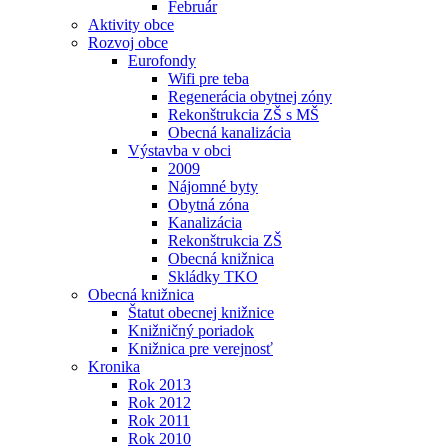
Február
Aktivity obce
Rozvoj obce
Eurofondy
Wifi pre teba
Regenerácia obytnej zóny
Rekonštrukcia ZŠ s MŠ
Obecná kanalizácia
Výstavba v obci
2009
Nájomné byty
Obytná zóna
Kanalizácia
Rekonštrukcia ZŠ
Obecná knižnica
Skládky TKO
Obecná knižnica
Štatut obecnej knižnice
Knižničný poriadok
Knižnica pre verejnosť
Kronika
Rok 2013
Rok 2012
Rok 2011
Rok 2010