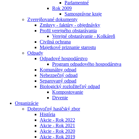
Parlamentné
Rok 2009
Samosprávne kraje
Zverejňované dokumenty
Zmluvy - faktúry - objednávky
Profil verejného obstarávania
Verejné obstarávanie - Kolkáreň
Civilná ochrana
Majetkové priznanie starostu
Odpady
Odpadové hospodárstvo
Program odpadového hospodárstva
Komunálny odpad
Nebezpečný odpad
Separovaný odpad
Biologický rozložiteľný odpad
Kompostovanie
Drvenie
Organizácie
Dobrovoľný hasičský zbor
História
Akcie - Rok 2022
Akcie - Rok 2021
Akcie - Rok 2020
Akcie - Rok 2019