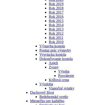
Rok 2019
Rok 2018
Rok 2017
Rok 2016
Rok 2015
Rok 2014
Rok 2013
Rok 2012
Rok 2011
Rok 2010
Výstavba kostola
Postup prác výstavby
Vysviacka kostola
Dokončovanie kostola
Anjeli
Zvony
Výroba
Posvätenie
Krížová cesta
Výzdoba
Vianočné sviatky
Duchovný život
Betlehemské svetlo
Miestečko pre každého