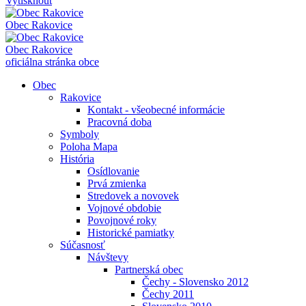
Vytisknout
Obec
Rakovice
Obec
Rakovice
oficiálna stránka obce
Obec
Rakovice
Kontakt - všeobecné informácie
Pracovná doba
Symboly
Poloha Mapa
História
Osídlovanie
Prvá zmienka
Stredovek a novovek
Vojnové obdobie
Povojnové roky
Historické pamiatky
Súčasnosť
Návštevy
Partnerská obec
Čechy - Slovensko 2012
Čechy 2011