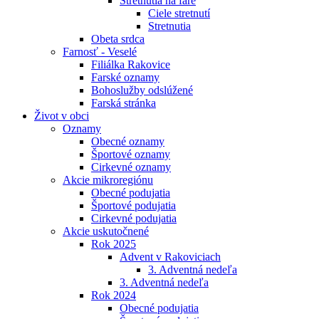
Stretnutia na fare
Ciele stretnutí
Stretnutia
Obeta srdca
Farnosť - Veselé
Filiálka Rakovice
Farské oznamy
Bohoslužby odslúžené
Farská stránka
Život v obci
Oznamy
Obecné oznamy
Športové oznamy
Cirkevné oznamy
Akcie mikroregiónu
Obecné podujatia
Športové podujatia
Cirkevné podujatia
Akcie uskutočnené
Rok 2025
Advent v Rakoviciach
3. Adventná nedeľa
3. Adventná nedeľa
Rok 2024
Obecné podujatia