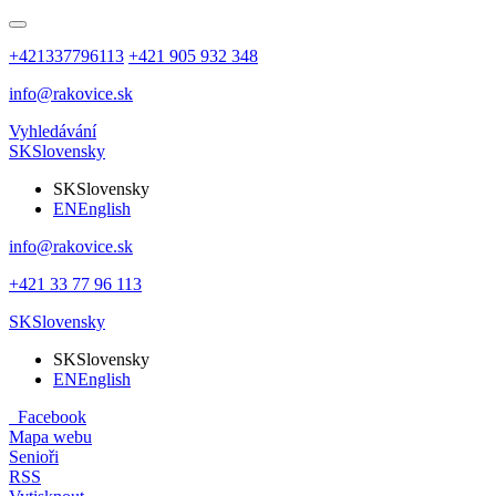
+421337796113
+421 905 932 348
info@rakovice.sk
Vyhledávání
SK
Slovensky
SK
Slovensky
EN
English
info@rakovice.sk
+421 33 77 96 113
SK
Slovensky
SK
Slovensky
EN
English
Facebook
Mapa webu
Senioři
RSS