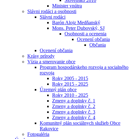
Slovensko 2010
Minister vnútra
Slávni rodáci a osobnosti
Slávni rodáci
Barón Alojz Medňanský
Mons. Peter Dubovský, SJ
Osobnosti a ocenenia
Ocenení občania
Občania
Ocenení občania
Krásy prírody
Vízia a smerovanie obce
Program hospodárskeho rozvoja a socialného
rozvoja
Roky 2005 - 2015
Roky 2015 - 2025
Územný plán obce
Roky 2010 - 2025
Zmeny a doplnky č. 1
Zmeny a doplnky č. 2
Zmeny a doplnky č. 3
Zmeny a doplnky č. 4
Komunitný plán sociálnych služieb Obce
Rakovice
Fotogaléria