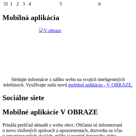
31
1
2
3
4
5
6
Mobilná aplikácia
Sledujte informácie z nášho webu na svojich inteligentných
telefónoch. Využívajte našu novú
mobilnú aplikáciu - V OBRAZE.
Sociálne siete
Mobilné aplikácie V OBRAZE
Prináša prehľad aktualít z webu obce. Občania sú informovaní
o novo vložených správach a upozorneniach, dozvedia sa včas
o organizovaných akciách, môžu si pozrieť fotografie alebo