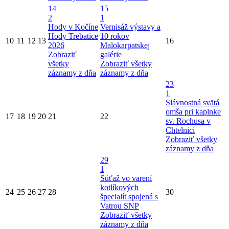
14
15
2
1
Hody v Kočíne
Vernisáž výstavy a
Hody Trebatice
10 rokov
10
11
12
13
16
2026
Malokarpatskej
Zobraziť
galérie
všetky
Zobraziť všetky
záznamy z dňa
záznamy z dňa
23
1
Slávnostná svätá
omša pri kaplnke
17
18
19
20
21
22
sv. Rochusa v
Chtelnici
Zobraziť všetky
záznamy z dňa
29
1
Súťaž vo varení
kotlíkových
24
25
26
27
28
30
špecialít spojená s
Vatrou SNP
Zobraziť všetky
záznamy z dňa