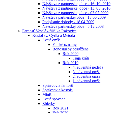
Návšteva z partnerskej obce - 16. 10. 2010
Návšteva z partnerskej obce - 13. 05. 2010
Návšteva z partnerskej obce - 03.07.2009
Návšteva partnerskej obce - 13.06.2009
Podpísanie dohody - 18.04.2009
Návšteva partnerskej obce - 5.12.2008
Farnosť Veselé - filiálka Rakovice
Kostol sv. Cyrila a Metoda
Sväté omše
Farské oznamy
Bohoslužby odslúžené
Rok 2020
Traja králi
Rok 2019
4. adventná nedeľa
3. adventná omša
2. adventná omša
1. adventná omša
Správcovia farnosti
Správcovia kostola
Miništranti
Sväté spovede
Zbierky
Rok 2021
Rok 2020