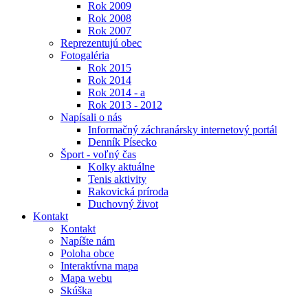
Rok 2009
Rok 2008
Rok 2007
Reprezentujú obec
Fotogaléria
Rok 2015
Rok 2014
Rok 2014 - a
Rok 2013 - 2012
Napísali o nás
Informačný záchranársky internetový portál
Denník Písecko
Šport - voľný čas
Kolky aktuálne
Tenis aktivity
Rakovická príroda
Duchovný život
Kontakt
Kontakt
Napíšte nám
Poloha obce
Interaktívna mapa
Mapa webu
Skúška