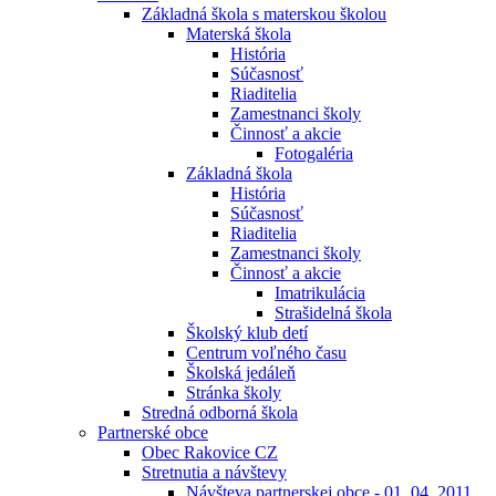
Základná škola s materskou školou
Materská škola
História
Súčasnosť
Riaditelia
Zamestnanci školy
Činnosť a akcie
Fotogaléria
Základná škola
História
Súčasnosť
Riaditelia
Zamestnanci školy
Činnosť a akcie
Imatrikulácia
Strašidelná škola
Školský klub detí
Centrum voľného času
Školská jedáleň
Stránka školy
Stredná odborná škola
Partnerské obce
Obec Rakovice CZ
Stretnutia a návštevy
Návšteva partnerskej obce - 01. 04. 2011