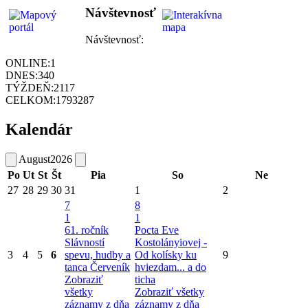
Návštevnosť
Návštevnosť:
ONLINE:
1
DNES:
340
TÝŽDEŇ:
2117
CELKOM:
1793287
Kalendár
August
2026
Po
Ut
St
Št
Pia
So
Ne
27
28
29
30
31
1
2
7
8
1
1
61. ročník
Pocta Eve
Slávností
Kostolányiovej -
3
4
5
6
spevu, hudby a
Od kolísky ku
9
tanca Červeník
hviezdam... a do
Zobraziť
ticha
všetky
Zobraziť všetky
záznamy z dňa
záznamy z dňa