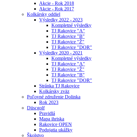
Akcie - Rok 2018
Akcie - Rok 2017
Kolkársky oddiel
Výsledky 2022 - 2023
Kompletné výsledky
TJ Rakovice "A"
TJ Rakovice "B"
TJ Rakovice "Ž"
TJ Rakovice "DOR"
Výsledky 2020 - 2021
Kompletné výsledky
TJ Rakovice "A"
TJ Rakovice "Ž"
TJ Rakovice "B"
TJ Rakovice "DOR"
Stránka TJ Rakovice
Kolkársky zväz
Poľovné združenie Dolinka
Rok 2023
Diiscgolf
Pravidlá
Mapa ihriska
Rakovice OPEN
Podujatia ukážky
Školstvo