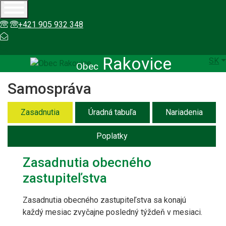
+421337796113
+421 905 932 348
info@rakovice.sk
Vyhledávání
Rakovice
S
SK
Obec
Samospráva
Zasadnutia
Úradná tabuľa
Nariadenia
Poplatky
Zasadnutia obecného
zastupiteľstva
Zasadnutia obecného zastupiteľstva sa konajú
každý mesiac zvyčajne posledný týždeň v mesiaci.