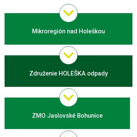
Mikroregión nad Holeškou
Združenie HOLEŠKA odpady
ZMO Jaslovské Bohunice