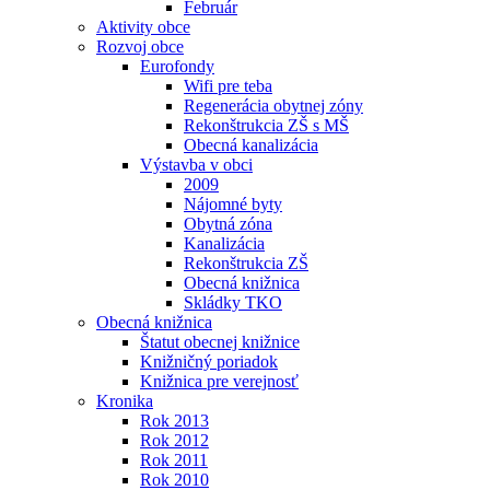
Február
Aktivity obce
Rozvoj obce
Eurofondy
Wifi pre teba
Regenerácia obytnej zóny
Rekonštrukcia ZŠ s MŠ
Obecná kanalizácia
Výstavba v obci
2009
Nájomné byty
Obytná zóna
Kanalizácia
Rekonštrukcia ZŠ
Obecná knižnica
Skládky TKO
Obecná knižnica
Štatut obecnej knižnice
Knižničný poriadok
Knižnica pre verejnosť
Kronika
Rok 2013
Rok 2012
Rok 2011
Rok 2010