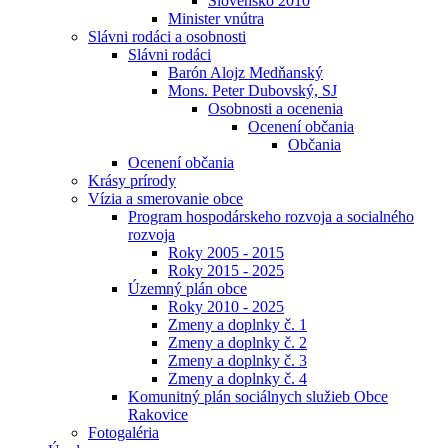
Slovensko 2010
Minister vnútra
Slávni rodáci a osobnosti
Slávni rodáci
Barón Alojz Medňanský
Mons. Peter Dubovský, SJ
Osobnosti a ocenenia
Ocenení občania
Občania
Ocenení občania
Krásy prírody
Vízia a smerovanie obce
Program hospodárskeho rozvoja a socialného
rozvoja
Roky 2005 - 2015
Roky 2015 - 2025
Územný plán obce
Roky 2010 - 2025
Zmeny a doplnky č. 1
Zmeny a doplnky č. 2
Zmeny a doplnky č. 3
Zmeny a doplnky č. 4
Komunitný plán sociálnych služieb Obce
Rakovice
Fotogaléria