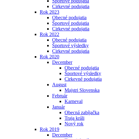
Športové podujatia
Cirkevné podujatia
Rok 2023
Obecné podujatia
Športové podujatia
Cirkevné podujatia
Rok 2022
Obecné podujatia
Športové výsledky
Cirkevné podujatia
Rok 2020
December
Obecné podujatia
Športové výsledky
Cirkevné podujatia
August
Majstri Slovenska
Február
Karneval
Január
Obecná zabíjačka
Traja králi
Nový rok
Rok 2019
December