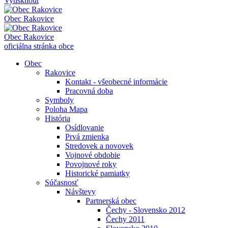
Vytisknout
Obec
Rakovice
Obec
Rakovice
oficiálna stránka obce
Obec
Rakovice
Kontakt - všeobecné informácie
Pracovná doba
Symboly
Poloha Mapa
História
Osídlovanie
Prvá zmienka
Stredovek a novovek
Vojnové obdobie
Povojnové roky
Historické pamiatky
Súčasnosť
Návštevy
Partnerská obec
Čechy - Slovensko 2012
Čechy 2011