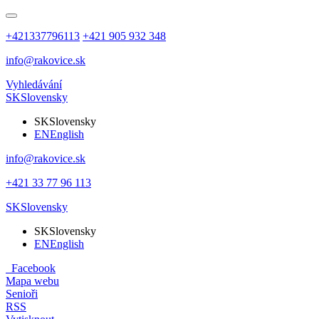
+421337796113
+421 905 932 348
info@rakovice.sk
Vyhledávání
SK
Slovensky
SK
Slovensky
EN
English
info@rakovice.sk
+421 33 77 96 113
SK
Slovensky
SK
Slovensky
EN
English
Facebook
Mapa webu
Senioři
RSS