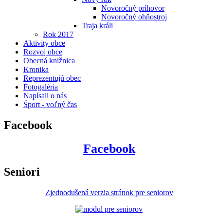
Novoročný príhovor
Novoročný ohňostroj
Traja králi
Rok 2017
Aktivity obce
Rozvoj obce
Obecná knižnica
Kronika
Reprezentujú obec
Fotogaléria
Napísali o nás
Šport - voľný čas
Facebook
Facebook
Seniori
Zjednodušená verzia stránok pre seniorov