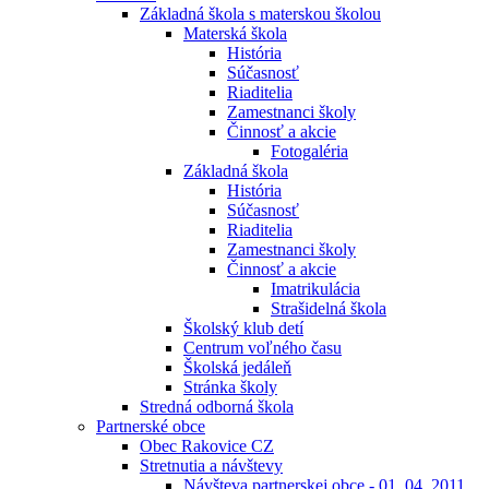
Základná škola s materskou školou
Materská škola
História
Súčasnosť
Riaditelia
Zamestnanci školy
Činnosť a akcie
Fotogaléria
Základná škola
História
Súčasnosť
Riaditelia
Zamestnanci školy
Činnosť a akcie
Imatrikulácia
Strašidelná škola
Školský klub detí
Centrum voľného času
Školská jedáleň
Stránka školy
Stredná odborná škola
Partnerské obce
Obec Rakovice CZ
Stretnutia a návštevy
Návšteva partnerskej obce - 01. 04. 2011