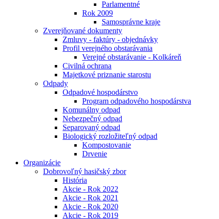
Parlamentné
Rok 2009
Samosprávne kraje
Zverejňované dokumenty
Zmluvy - faktúry - objednávky
Profil verejného obstarávania
Verejné obstarávanie - Kolkáreň
Civilná ochrana
Majetkové priznanie starostu
Odpady
Odpadové hospodárstvo
Program odpadového hospodárstva
Komunálny odpad
Nebezpečný odpad
Separovaný odpad
Biologický rozložiteľný odpad
Kompostovanie
Drvenie
Organizácie
Dobrovoľný hasičský zbor
História
Akcie - Rok 2022
Akcie - Rok 2021
Akcie - Rok 2020
Akcie - Rok 2019