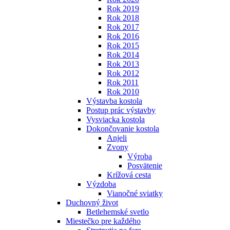
Rok 2019
Rok 2018
Rok 2017
Rok 2016
Rok 2015
Rok 2014
Rok 2013
Rok 2012
Rok 2011
Rok 2010
Výstavba kostola
Postup prác výstavby
Vysviacka kostola
Dokončovanie kostola
Anjeli
Zvony
Výroba
Posvätenie
Krížová cesta
Výzdoba
Vianočné sviatky
Duchovný život
Betlehemské svetlo
Miestečko pre každého