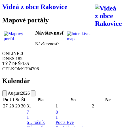
Videá z obce Rakovice
Mapové portály
Návštevnosť
Návštevnosť:
ONLINE:
0
DNES:
185
TÝŽDEŇ:
185
CELKOM:
1794706
Kalendár
August
2026
Po
Ut
St
Št
Pia
So
Ne
27
28
29
30
31
1
2
7
8
1
1
61. ročník
Pocta Eve