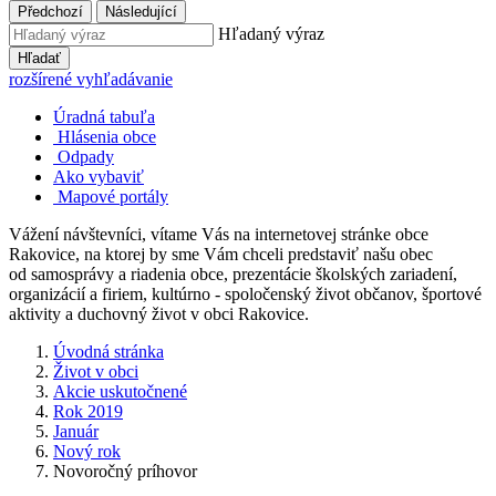
Předchozí
Následující
Hľadaný výraz
Hľadať
rozšírené vyhľadávanie
Úradná tabuľa
Hlásenia obce
Odpady
Ako vybaviť
Mapové portály
Vážení návštevníci, vítame Vás na internetovej stránke obce
Rakovice, na ktorej by sme Vám chceli predstaviť našu obec
od samosprávy a riadenia obce, prezentácie školských zariadení,
organizácií a firiem, kultúrno - spoločenský život občanov, športové
aktivity a duchovný život v obci Rakovice.
Úvodná stránka
Život v obci
Akcie uskutočnené
Rok 2019
Január
Nový rok
Novoročný príhovor