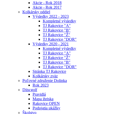
Akcie - Rok 2018
Akcie - Rok 2017
Kolkársky oddiel
Výsledky 2022 - 2023
Kompletné výsledky
TJ Rakovice "A"
TJ Rakovice "B"
TJ Rakovice "Ž"
TJ Rakovice "DOR"
Výsledky 2020 - 2021
Kompletné výsledky
TJ Rakovice "A"
TJ Rakovice "Ž"
TJ Rakovice "B"
TJ Rakovice "DOR"
Stránka TJ Rakovice
Kolkársky zväz
Poľovné združenie Dolinka
Rok 2023
Diiscgolf
Pravidlá
Mapa ihriska
Rakovice OPEN
Podujatia ukážky
Školstvo