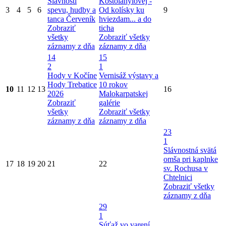
Slávností
Kostolányiovej -
3
4
5
6
spevu, hudby a
Od kolísky ku
9
tanca Červeník
hviezdam... a do
Zobraziť
ticha
všetky
Zobraziť všetky
záznamy z dňa
záznamy z dňa
14
15
2
1
Hody v Kočíne
Vernisáž výstavy a
Hody Trebatice
10 rokov
10
11
12
13
16
2026
Malokarpatskej
Zobraziť
galérie
všetky
Zobraziť všetky
záznamy z dňa
záznamy z dňa
23
1
Slávnostná svätá
omša pri kaplnke
17
18
19
20
21
22
sv. Rochusa v
Chtelnici
Zobraziť všetky
záznamy z dňa
29
1
Súťaž vo varení