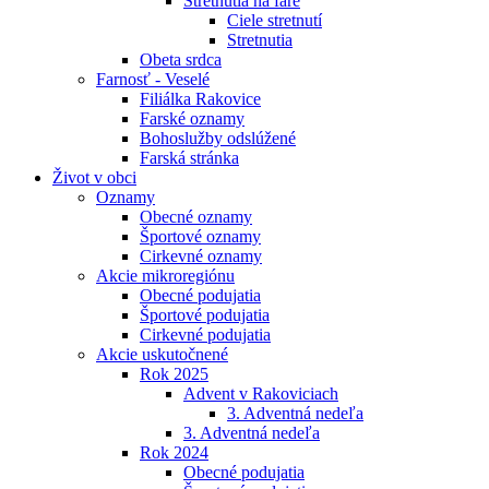
Stretnutia na fare
Ciele stretnutí
Stretnutia
Obeta srdca
Farnosť - Veselé
Filiálka Rakovice
Farské oznamy
Bohoslužby odslúžené
Farská stránka
Život v obci
Oznamy
Obecné oznamy
Športové oznamy
Cirkevné oznamy
Akcie mikroregiónu
Obecné podujatia
Športové podujatia
Cirkevné podujatia
Akcie uskutočnené
Rok 2025
Advent v Rakoviciach
3. Adventná nedeľa
3. Adventná nedeľa
Rok 2024
Obecné podujatia