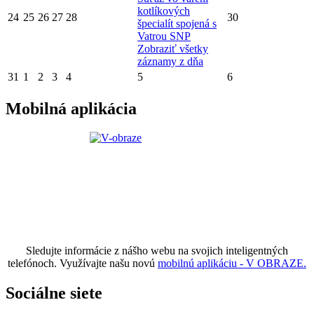
kotlíkových
24
25
26
27
28
30
špecialít spojená s
Vatrou SNP
Zobraziť všetky
záznamy z dňa
31
1
2
3
4
5
6
Mobilná aplikácia
Sledujte informácie z nášho webu na svojich inteligentných
telefónoch. Využívajte našu novú
mobilnú aplikáciu - V OBRAZE.
Sociálne siete