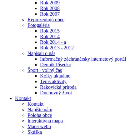
Rok 2009
Rok 2008
Rok 2007
Reprezentujú obec
Fotogaléria
Rok 2015
Rok 2014
Rok 2014 - a
Rok 2013 - 2012
Napísali o nás
Informačný záchranársky internetový portál
Denník Písecko
Šport - voľný čas
Kolky aktuálne
Tenis aktivity
Rakovická príroda
Duchovný život
Kontakt
Kontakt
Napíšte nám
Poloha obce
Interaktívna mapa
Mapa webu
Skúška