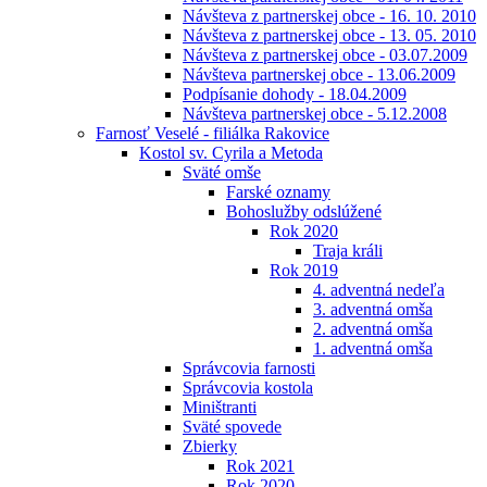
Návšteva z partnerskej obce - 16. 10. 2010
Návšteva z partnerskej obce - 13. 05. 2010
Návšteva z partnerskej obce - 03.07.2009
Návšteva partnerskej obce - 13.06.2009
Podpísanie dohody - 18.04.2009
Návšteva partnerskej obce - 5.12.2008
Farnosť Veselé - filiálka Rakovice
Kostol sv. Cyrila a Metoda
Sväté omše
Farské oznamy
Bohoslužby odslúžené
Rok 2020
Traja králi
Rok 2019
4. adventná nedeľa
3. adventná omša
2. adventná omša
1. adventná omša
Správcovia farnosti
Správcovia kostola
Miništranti
Sväté spovede
Zbierky
Rok 2021
Rok 2020