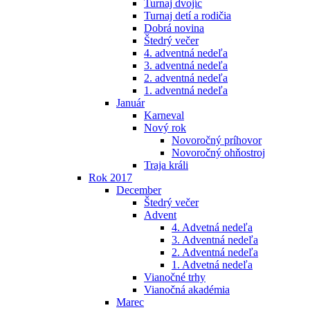
Turnaj dvojíc
Turnaj detí a rodičia
Dobrá novina
Štedrý večer
4. adventná nedeľa
3. adventná nedeľa
2. adventná nedeľa
1. adventná nedeľa
Január
Karneval
Nový rok
Novoročný príhovor
Novoročný ohňostroj
Traja králi
Rok 2017
December
Štedrý večer
Advent
4. Advetná nedeľa
3. Adventná nedeľa
2. Adventná nedeľa
1. Advetná nedeľa
Vianočné trhy
Vianočná akadémia
Marec