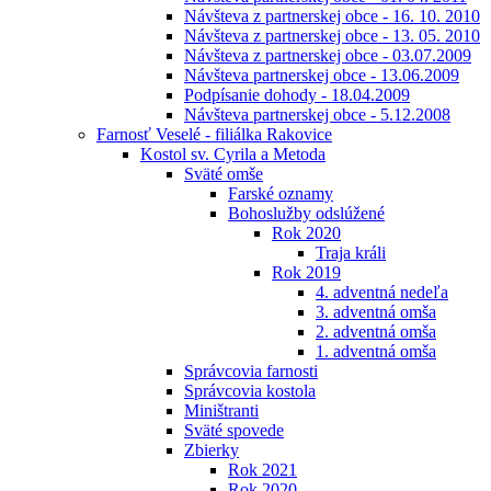
Návšteva z partnerskej obce - 16. 10. 2010
Návšteva z partnerskej obce - 13. 05. 2010
Návšteva z partnerskej obce - 03.07.2009
Návšteva partnerskej obce - 13.06.2009
Podpísanie dohody - 18.04.2009
Návšteva partnerskej obce - 5.12.2008
Farnosť Veselé - filiálka Rakovice
Kostol sv. Cyrila a Metoda
Sväté omše
Farské oznamy
Bohoslužby odslúžené
Rok 2020
Traja králi
Rok 2019
4. adventná nedeľa
3. adventná omša
2. adventná omša
1. adventná omša
Správcovia farnosti
Správcovia kostola
Miništranti
Sväté spovede
Zbierky
Rok 2021
Rok 2020