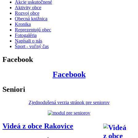
Akcie uskutočnené
Aktivity obce
Rozvoj obce
Obecná knižnica
Kronika
Reprezentujú obec
Fotogaléria
Napísali o nás
Šport - voľný čas
Facebook
Facebook
Seniori
Zjednodušená verzia stránok pre seniorov
Videá z obce Rakovice