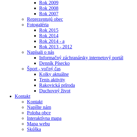
Rok 2009
Rok 2008
Rok 2007
Reprezentujú obec
Fotogaléria
Rok 2015
Rok 2014
Rok 2014 - a
Rok 2013 - 2012
Napísali o nás
Informačný záchranársky internetový portál
Denník Písecko
Šport - voľný čas
Kolky aktuálne
Tenis aktivity
Rakovická príroda
Duchovný život
Kontakt
Kontakt
Napíšte nám
Poloha obce
Interaktívna mapa
Mapa webu
Skúška