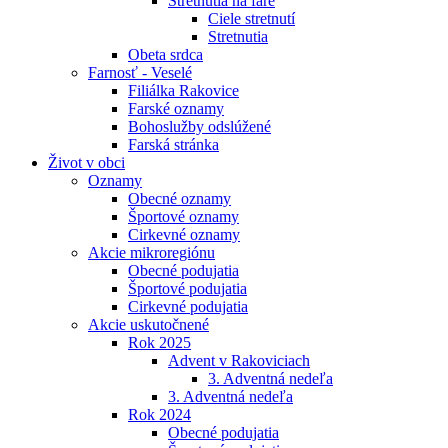
Stretnutia na fare
Ciele stretnutí
Stretnutia
Obeta srdca
Farnosť - Veselé
Filiálka Rakovice
Farské oznamy
Bohoslužby odslúžené
Farská stránka
Život v obci
Oznamy
Obecné oznamy
Športové oznamy
Cirkevné oznamy
Akcie mikroregiónu
Obecné podujatia
Športové podujatia
Cirkevné podujatia
Akcie uskutočnené
Rok 2025
Advent v Rakoviciach
3. Adventná nedeľa
3. Adventná nedeľa
Rok 2024
Obecné podujatia