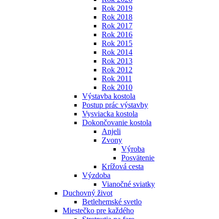
Rok 2019
Rok 2018
Rok 2017
Rok 2016
Rok 2015
Rok 2014
Rok 2013
Rok 2012
Rok 2011
Rok 2010
Výstavba kostola
Postup prác výstavby
Vysviacka kostola
Dokončovanie kostola
Anjeli
Zvony
Výroba
Posvätenie
Krížová cesta
Výzdoba
Vianočné sviatky
Duchovný život
Betlehemské svetlo
Miestečko pre každého