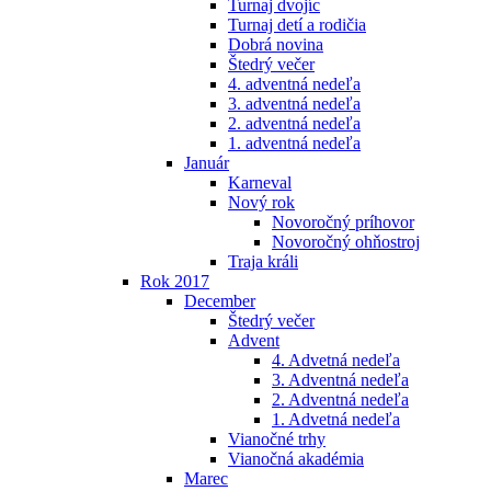
Turnaj dvojíc
Turnaj detí a rodičia
Dobrá novina
Štedrý večer
4. adventná nedeľa
3. adventná nedeľa
2. adventná nedeľa
1. adventná nedeľa
Január
Karneval
Nový rok
Novoročný príhovor
Novoročný ohňostroj
Traja králi
Rok 2017
December
Štedrý večer
Advent
4. Advetná nedeľa
3. Adventná nedeľa
2. Adventná nedeľa
1. Advetná nedeľa
Vianočné trhy
Vianočná akadémia
Marec