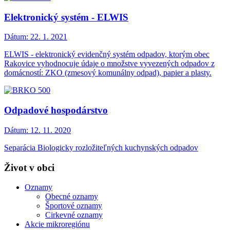
Elektronický systém - ELWIS
Dátum:
22. 1. 2021
ELWIS - elektronický evidenčný systém odpadov, ktorým obec
Rakovice vyhodnocuje údaje o množstve vyvezených odpadov z
domácností: ZKO (zmesový komunálny odpad), papier a plasty.
Odpadové hospodárstvo
Dátum:
12. 11. 2020
Separácia Biologicky rozložiteľných kuchynských odpadov
Život v obci
Oznamy
Obecné oznamy
Športové oznamy
Cirkevné oznamy
Akcie mikroregiónu