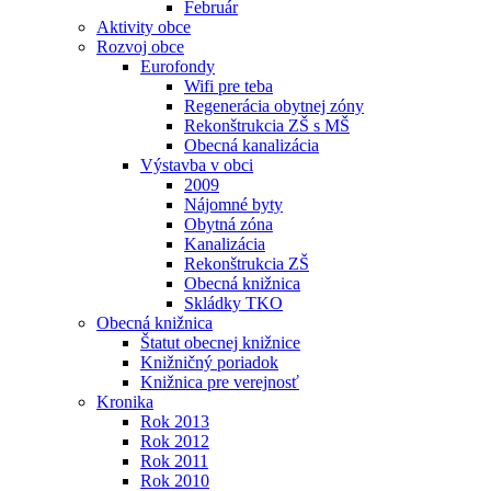
Február
Aktivity obce
Rozvoj obce
Eurofondy
Wifi pre teba
Regenerácia obytnej zóny
Rekonštrukcia ZŠ s MŠ
Obecná kanalizácia
Výstavba v obci
2009
Nájomné byty
Obytná zóna
Kanalizácia
Rekonštrukcia ZŠ
Obecná knižnica
Skládky TKO
Obecná knižnica
Štatut obecnej knižnice
Knižničný poriadok
Knižnica pre verejnosť
Kronika
Rok 2013
Rok 2012
Rok 2011
Rok 2010