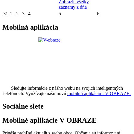
Zobraziť všetky
záznamy z dňa
31
1
2
3
4
5
6
Mobilná aplikácia
Sledujte informácie z nášho webu na svojich inteligentných
telefónoch. Využívajte našu novú
mobilnú aplikáciu - V OBRAZE.
Sociálne siete
Mobilné aplikácie V OBRAZE
Prináša prehľad aktualít z webu obce. Občania sú informovaní