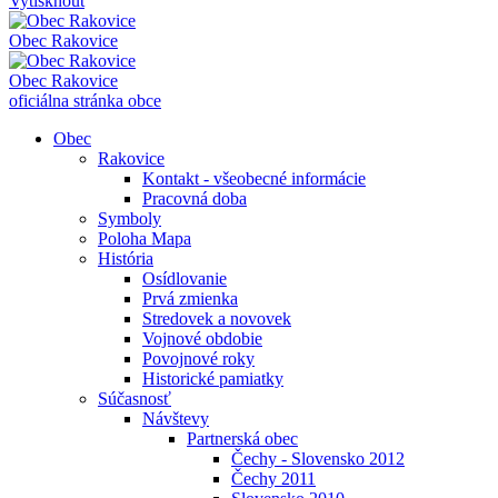
Vytisknout
Obec
Rakovice
Obec
Rakovice
oficiálna stránka obce
Obec
Rakovice
Kontakt - všeobecné informácie
Pracovná doba
Symboly
Poloha Mapa
História
Osídlovanie
Prvá zmienka
Stredovek a novovek
Vojnové obdobie
Povojnové roky
Historické pamiatky
Súčasnosť
Návštevy
Partnerská obec
Čechy - Slovensko 2012
Čechy 2011