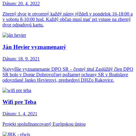
Dátum:
20. 4. 2022
Zberný dvor je otvorený každý párny týždeň v pondelok 16-18:00 a
v sobotu 8-10:00 hod. Každý občan musí mať pri vstupe na zberný
dvor odpadovú kartu.
Ján Hevier vyznamenaný
Dátum:
18. 9. 2021
Najvyššie vyznamenanie DPO SR – čestný titul Zaslúžilý člen DPO
SR bolo v Dome Dobrovoľnej požiarnej ochrany SR v Bratislave
odovzdané Janko Hevierovi, predsedovi DHZo Rakovice.
Wifi pre Teba
Dátum:
1. 4. 2021
Projekt spolufinancovaný Európskou úniou