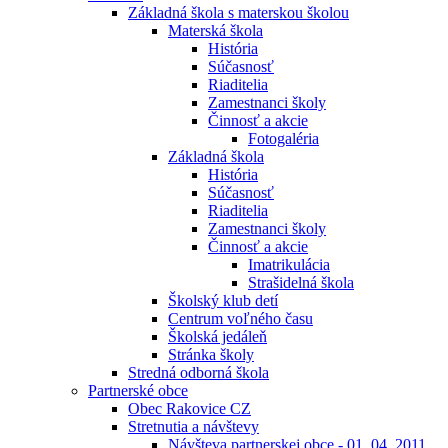
Základná škola s materskou školou
Materská škola
História
Súčasnosť
Riaditelia
Zamestnanci školy
Činnosť a akcie
Fotogaléria
Základná škola
História
Súčasnosť
Riaditelia
Zamestnanci školy
Činnosť a akcie
Imatrikulácia
Strašidelná škola
Školský klub detí
Centrum voľného času
Školská jedáleň
Stránka školy
Stredná odborná škola
Partnerské obce
Obec Rakovice CZ
Stretnutia a návštevy
Návšteva partnerskej obce - 01. 04. 2011