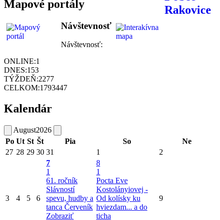
Mapové portály
Návštevnosť
Návštevnosť:
ONLINE:
1
DNES:
153
TÝŽDEŇ:
2277
CELKOM:
1793447
Kalendár
August
2026
Po
Ut
St
Št
Pia
So
Ne
27
28
29
30
31
1
2
7
8
1
1
61. ročník
Pocta Eve
Slávností
Kostolányiovej -
3
4
5
6
spevu, hudby a
Od kolísky ku
9
tanca Červeník
hviezdam... a do
Zobraziť
ticha