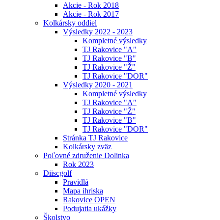
Akcie - Rok 2018
Akcie - Rok 2017
Kolkársky oddiel
Výsledky 2022 - 2023
Kompletné výsledky
TJ Rakovice "A"
TJ Rakovice "B"
TJ Rakovice "Ž"
TJ Rakovice "DOR"
Výsledky 2020 - 2021
Kompletné výsledky
TJ Rakovice "A"
TJ Rakovice "Ž"
TJ Rakovice "B"
TJ Rakovice "DOR"
Stránka TJ Rakovice
Kolkársky zväz
Poľovné združenie Dolinka
Rok 2023
Diiscgolf
Pravidlá
Mapa ihriska
Rakovice OPEN
Podujatia ukážky
Školstvo