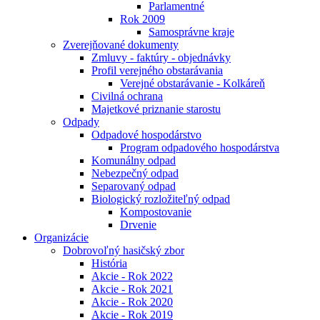
Parlamentné
Rok 2009
Samosprávne kraje
Zverejňované dokumenty
Zmluvy - faktúry - objednávky
Profil verejného obstarávania
Verejné obstarávanie - Kolkáreň
Civilná ochrana
Majetkové priznanie starostu
Odpady
Odpadové hospodárstvo
Program odpadového hospodárstva
Komunálny odpad
Nebezpečný odpad
Separovaný odpad
Biologický rozložiteľný odpad
Kompostovanie
Drvenie
Organizácie
Dobrovoľný hasičský zbor
História
Akcie - Rok 2022
Akcie - Rok 2021
Akcie - Rok 2020
Akcie - Rok 2019