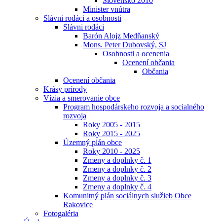
Slovensko 2010
Minister vnútra
Slávni rodáci a osobnosti
Slávni rodáci
Barón Alojz Medňanský
Mons. Peter Dubovský, SJ
Osobnosti a ocenenia
Ocenení občania
Občania
Ocenení občania
Krásy prírody
Vízia a smerovanie obce
Program hospodárskeho rozvoja a socialného
rozvoja
Roky 2005 - 2015
Roky 2015 - 2025
Územný plán obce
Roky 2010 - 2025
Zmeny a doplnky č. 1
Zmeny a doplnky č. 2
Zmeny a doplnky č. 3
Zmeny a doplnky č. 4
Komunitný plán sociálnych služieb Obce
Rakovice
Fotogaléria