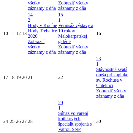
všetky
Zobraziť všetky
záznamy z dňa
záznamy z dňa
14
15
2
1
Hody v Kočíne
Vernisáž výstavy a
Hody Trebatice
10 rokov
10
11
12
13
16
2026
Malokarpatskej
Zobraziť
galérie
všetky
Zobraziť všetky
záznamy z dňa
záznamy z dňa
23
1
Slávnostná svätá
omša pri kaplnke
17
18
19
20
21
22
sv. Rochusa v
Chtelnici
Zobraziť všetky
záznamy z dňa
29
1
Súťaž vo varení
kotlíkových
24
25
26
27
28
30
špecialít spojená s
Vatrou SNP