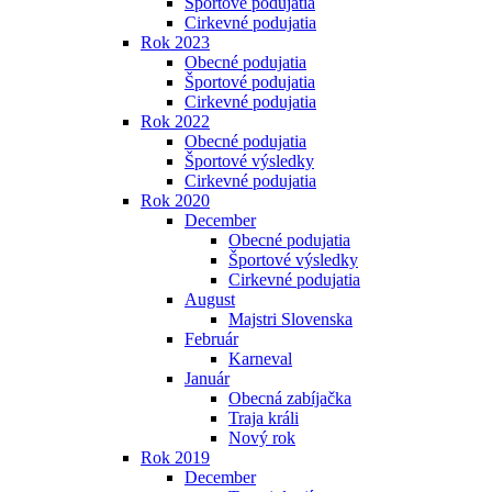
Športové podujatia
Cirkevné podujatia
Rok 2023
Obecné podujatia
Športové podujatia
Cirkevné podujatia
Rok 2022
Obecné podujatia
Športové výsledky
Cirkevné podujatia
Rok 2020
December
Obecné podujatia
Športové výsledky
Cirkevné podujatia
August
Majstri Slovenska
Február
Karneval
Január
Obecná zabíjačka
Traja králi
Nový rok
Rok 2019
December