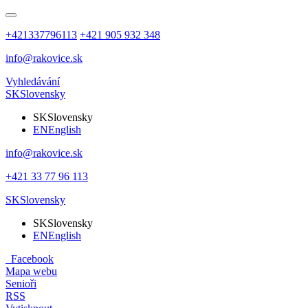
+421337796113
+421 905 932 348
info@rakovice.sk
Vyhledávání
SK
Slovensky
SK
Slovensky
EN
English
info@rakovice.sk
+421 33 77 96 113
SK
Slovensky
SK
Slovensky
EN
English
Facebook
Mapa webu
Senioři
RSS