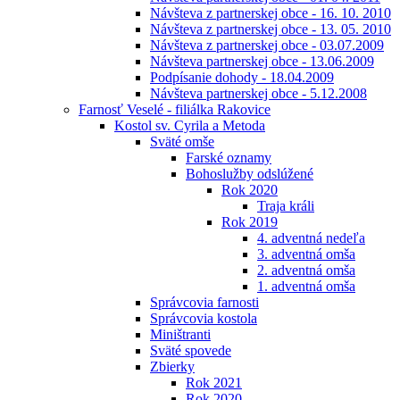
Návšteva z partnerskej obce - 16. 10. 2010
Návšteva z partnerskej obce - 13. 05. 2010
Návšteva z partnerskej obce - 03.07.2009
Návšteva partnerskej obce - 13.06.2009
Podpísanie dohody - 18.04.2009
Návšteva partnerskej obce - 5.12.2008
Farnosť Veselé - filiálka Rakovice
Kostol sv. Cyrila a Metoda
Sväté omše
Farské oznamy
Bohoslužby odslúžené
Rok 2020
Traja králi
Rok 2019
4. adventná nedeľa
3. adventná omša
2. adventná omša
1. adventná omša
Správcovia farnosti
Správcovia kostola
Miništranti
Sväté spovede
Zbierky
Rok 2021
Rok 2020