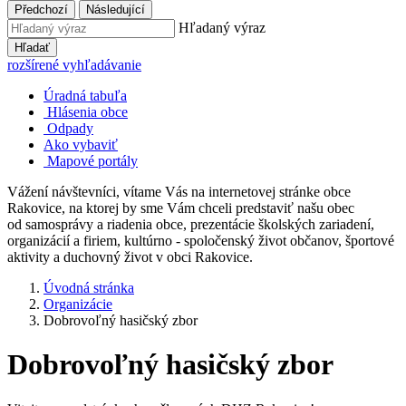
Předchozí
Následující
Hľadaný výraz
Hľadať
rozšírené vyhľadávanie
Úradná tabuľa
Hlásenia obce
Odpady
Ako vybaviť
Mapové portály
Vážení návštevníci, vítame Vás na internetovej stránke obce
Rakovice, na ktorej by sme Vám chceli predstaviť našu obec
od samosprávy a riadenia obce, prezentácie školských zariadení,
organizácií a firiem, kultúrno - spoločenský život občanov, športové
aktivity a duchovný život v obci Rakovice.
Úvodná stránka
Organizácie
Dobrovoľný hasičský zbor
Dobrovoľný hasičský zbor