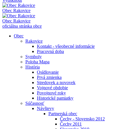
Vytisknout
Obec
Rakovice
Obec
Rakovice
oficiálna stránka obce
Obec
Rakovice
Kontakt - všeobecné informácie
Pracovná doba
Symboly
Poloha Mapa
História
Osídlovanie
Prvá zmienka
Stredovek a novovek
Vojnové obdobie
Povojnové roky
Historické pamiatky
Súčasnosť
Návštevy
Partnerská obec
Čechy - Slovensko 2012
Čechy 2011