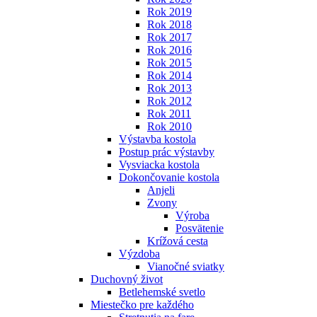
Rok 2019
Rok 2018
Rok 2017
Rok 2016
Rok 2015
Rok 2014
Rok 2013
Rok 2012
Rok 2011
Rok 2010
Výstavba kostola
Postup prác výstavby
Vysviacka kostola
Dokončovanie kostola
Anjeli
Zvony
Výroba
Posvätenie
Krížová cesta
Výzdoba
Vianočné sviatky
Duchovný život
Betlehemské svetlo
Miestečko pre každého