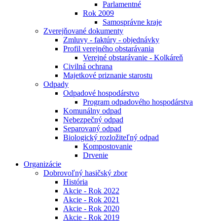
Parlamentné
Rok 2009
Samosprávne kraje
Zverejňované dokumenty
Zmluvy - faktúry - objednávky
Profil verejného obstarávania
Verejné obstarávanie - Kolkáreň
Civilná ochrana
Majetkové priznanie starostu
Odpady
Odpadové hospodárstvo
Program odpadového hospodárstva
Komunálny odpad
Nebezpečný odpad
Separovaný odpad
Biologický rozložiteľný odpad
Kompostovanie
Drvenie
Organizácie
Dobrovoľný hasičský zbor
História
Akcie - Rok 2022
Akcie - Rok 2021
Akcie - Rok 2020
Akcie - Rok 2019