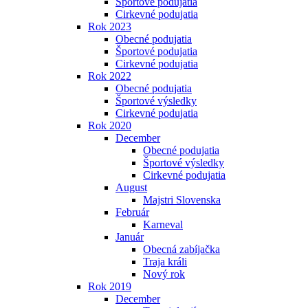
Športové podujatia
Cirkevné podujatia
Rok 2023
Obecné podujatia
Športové podujatia
Cirkevné podujatia
Rok 2022
Obecné podujatia
Športové výsledky
Cirkevné podujatia
Rok 2020
December
Obecné podujatia
Športové výsledky
Cirkevné podujatia
August
Majstri Slovenska
Február
Karneval
Január
Obecná zabíjačka
Traja králi
Nový rok
Rok 2019
December