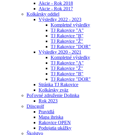
Akcie - Rok 2018
Akcie - Rok 2017
Kolkársky oddiel
Výsledky 2022 - 2023
Kompletné výsledky
TJ Rakovice "A"
TJ Rakovice "B"
TJ Rakovice "Ž"
TJ Rakovice "DOR"
Výsledky 2020 - 2021
Kompletné výsledky
TJ Rakovice "A"
TJ Rakovice "Ž"
TJ Rakovice "B"
TJ Rakovice "DOR"
Stránka TJ Rakovice
Kolkársky zväz
Poľovné združenie Dolinka
Rok 2023
Diiscgolf
Pravidlá
Mapa ihriska
Rakovice OPEN
Podujatia ukážky
Školstvo