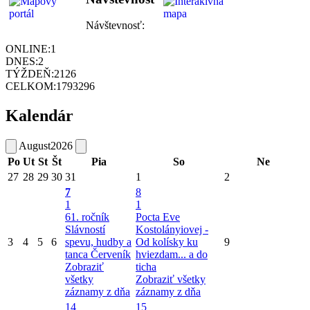
Návštevnosť:
ONLINE:
1
DNES:
2
TÝŽDEŇ:
2126
CELKOM:
1793296
Kalendár
August
2026
Po
Ut
St
Št
Pia
So
Ne
27
28
29
30
31
1
2
7
8
1
1
61. ročník
Pocta Eve
Slávností
Kostolányiovej -
3
4
5
6
spevu, hudby a
Od kolísky ku
9
tanca Červeník
hviezdam... a do
Zobraziť
ticha
všetky
Zobraziť všetky
záznamy z dňa
záznamy z dňa
14
15