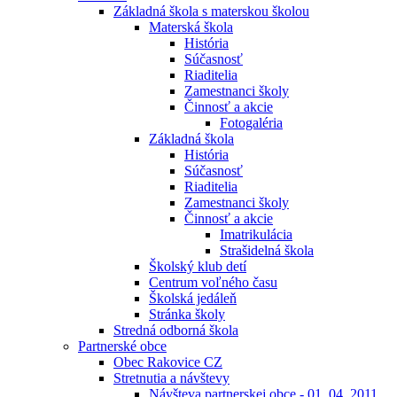
Základná škola s materskou školou
Materská škola
História
Súčasnosť
Riaditelia
Zamestnanci školy
Činnosť a akcie
Fotogaléria
Základná škola
História
Súčasnosť
Riaditelia
Zamestnanci školy
Činnosť a akcie
Imatrikulácia
Strašidelná škola
Školský klub detí
Centrum voľného času
Školská jedáleň
Stránka školy
Stredná odborná škola
Partnerské obce
Obec Rakovice CZ
Stretnutia a návštevy
Návšteva partnerskej obce - 01. 04. 2011