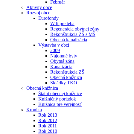
Február
Aktivity obce
Rozvoj obce
Eurofondy
Wifi pre teba
Regenerácia obytnej zóny
Rekonštrukcia ZŠ s MŠ
Obecná kanalizácia
Výstavba v obci
2009
Nájomné byty
Obytná zóna
Kanalizácia
Rekonštrukcia ZŠ
Obecná knižnica
Skládky TKO
Obecná knižnica
Štatut obecnej knižnice
Knižničný poriadok
Knižnica pre verejnosť
Kronika
Rok 2013
Rok 2012
Rok 2011
Rok 2010