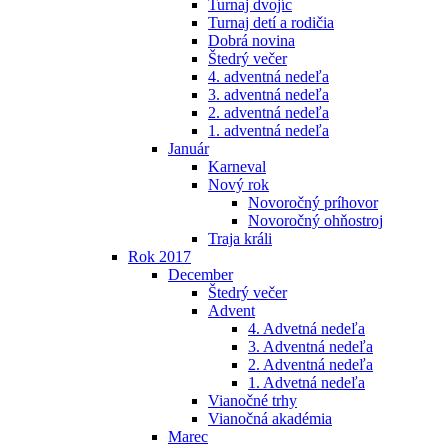
Turnaj dvojíc
Turnaj detí a rodičia
Dobrá novina
Štedrý večer
4. adventná nedeľa
3. adventná nedeľa
2. adventná nedeľa
1. adventná nedeľa
Január
Karneval
Nový rok
Novoročný príhovor
Novoročný ohňostroj
Traja králi
Rok 2017
December
Štedrý večer
Advent
4. Advetná nedeľa
3. Adventná nedeľa
2. Adventná nedeľa
1. Advetná nedeľa
Vianočné trhy
Vianočná akadémia
Marec