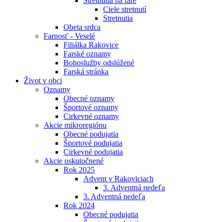
Stretnutia na fare
Ciele stretnutí
Stretnutia
Obeta srdca
Farnosť - Veselé
Filiálka Rakovice
Farské oznamy
Bohoslužby odslúžené
Farská stránka
Život v obci
Oznamy
Obecné oznamy
Športové oznamy
Cirkevné oznamy
Akcie mikroregiónu
Obecné podujatia
Športové podujatia
Cirkevné podujatia
Akcie uskutočnené
Rok 2025
Advent v Rakoviciach
3. Adventná nedeľa
3. Adventná nedeľa
Rok 2024
Obecné podujatia