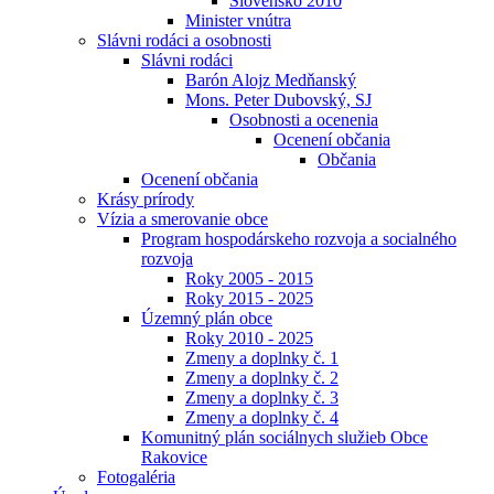
Slovensko 2010
Minister vnútra
Slávni rodáci a osobnosti
Slávni rodáci
Barón Alojz Medňanský
Mons. Peter Dubovský, SJ
Osobnosti a ocenenia
Ocenení občania
Občania
Ocenení občania
Krásy prírody
Vízia a smerovanie obce
Program hospodárskeho rozvoja a socialného
rozvoja
Roky 2005 - 2015
Roky 2015 - 2025
Územný plán obce
Roky 2010 - 2025
Zmeny a doplnky č. 1
Zmeny a doplnky č. 2
Zmeny a doplnky č. 3
Zmeny a doplnky č. 4
Komunitný plán sociálnych služieb Obce
Rakovice
Fotogaléria