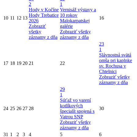
2
1
Hody v Kočíne
Vernisáž výstavy a
Hody Trebatice
10 rokov
10
11
12
13
16
2026
Malokarpatskej
Zobraziť
galérie
všetky
Zobraziť všetky
záznamy z dňa
záznamy z dňa
23
1
Slávnostná svätá
omša pri kaplnke
17
18
19
20
21
22
sv. Rochusa v
Chtelnici
Zobraziť všetky
záznamy z dňa
29
1
Súťaž vo varení
kotlíkových
24
25
26
27
28
30
špecialít spojená s
Vatrou SNP
Zobraziť všetky
záznamy z dňa
31
1
2
3
4
5
6