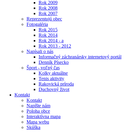
Rok 2009
Rok 2008
Rok 2007
Reprezentujú obec
Fotogaléria
Rok 2015
Rok 2014
Rok 2014 - a
Rok 2013 - 2012
Napísali o nás
Informačný záchranársky internetový portál
Denník Písecko
Šport - voľný čas
Kolky aktuálne
Tenis aktivity
Rakovická príroda
Duchovný život
Kontakt
Kontakt
Napíšte nám
Poloha obce
Interaktívna mapa
Mapa webu
Skúška