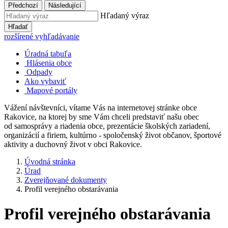
Předchozí
Následující
Hľadaný výraz
Hľadať
rozšírené vyhľadávanie
Úradná tabuľa
Hlásenia obce
Odpady
Ako vybaviť
Mapové portály
Vážení návštevníci, vítame Vás na internetovej stránke obce
Rakovice, na ktorej by sme Vám chceli predstaviť našu obec
od samosprávy a riadenia obce, prezentácie školských zariadení,
organizácií a firiem, kultúrno - spoločenský život občanov, športové
aktivity a duchovný život v obci Rakovice.
Úvodná stránka
Úrad
Zverejňované dokumenty
Profil verejného obstarávania
Profil verejného obstarávania