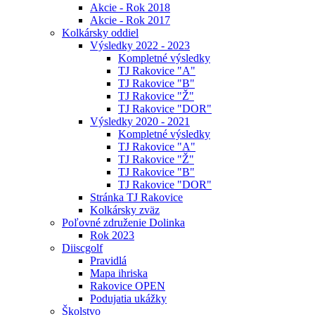
Akcie - Rok 2018
Akcie - Rok 2017
Kolkársky oddiel
Výsledky 2022 - 2023
Kompletné výsledky
TJ Rakovice "A"
TJ Rakovice "B"
TJ Rakovice "Ž"
TJ Rakovice "DOR"
Výsledky 2020 - 2021
Kompletné výsledky
TJ Rakovice "A"
TJ Rakovice "Ž"
TJ Rakovice "B"
TJ Rakovice "DOR"
Stránka TJ Rakovice
Kolkársky zväz
Poľovné združenie Dolinka
Rok 2023
Diiscgolf
Pravidlá
Mapa ihriska
Rakovice OPEN
Podujatia ukážky
Školstvo