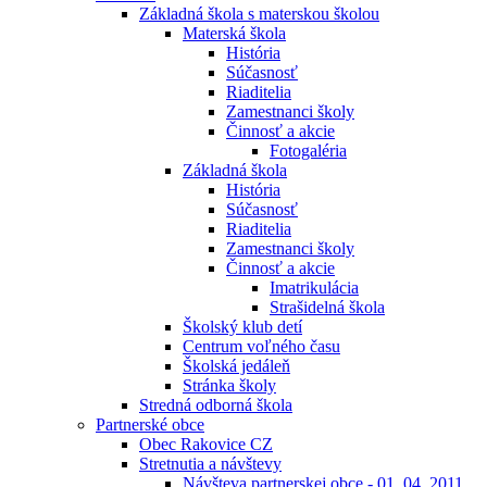
Základná škola s materskou školou
Materská škola
História
Súčasnosť
Riaditelia
Zamestnanci školy
Činnosť a akcie
Fotogaléria
Základná škola
História
Súčasnosť
Riaditelia
Zamestnanci školy
Činnosť a akcie
Imatrikulácia
Strašidelná škola
Školský klub detí
Centrum voľného času
Školská jedáleň
Stránka školy
Stredná odborná škola
Partnerské obce
Obec Rakovice CZ
Stretnutia a návštevy
Návšteva partnerskej obce - 01. 04. 2011