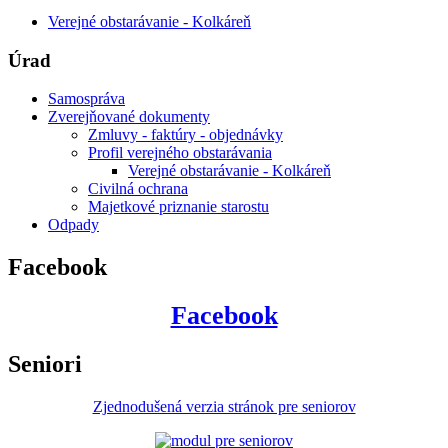
Verejné obstarávanie - Kolkáreň
Úrad
Samospráva
Zverejňované dokumenty
Zmluvy - faktúry - objednávky
Profil verejného obstarávania
Verejné obstarávanie - Kolkáreň
Civilná ochrana
Majetkové priznanie starostu
Odpady
Facebook
Facebook
Seniori
Zjednodušená verzia stránok pre seniorov