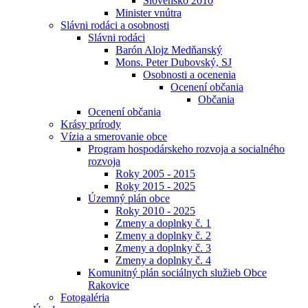
Slovensko 2010
Minister vnútra
Slávni rodáci a osobnosti
Slávni rodáci
Barón Alojz Medňanský
Mons. Peter Dubovský, SJ
Osobnosti a ocenenia
Ocenení občania
Občania
Ocenení občania
Krásy prírody
Vízia a smerovanie obce
Program hospodárskeho rozvoja a socialného
rozvoja
Roky 2005 - 2015
Roky 2015 - 2025
Územný plán obce
Roky 2010 - 2025
Zmeny a doplnky č. 1
Zmeny a doplnky č. 2
Zmeny a doplnky č. 3
Zmeny a doplnky č. 4
Komunitný plán sociálnych služieb Obce
Rakovice
Fotogaléria