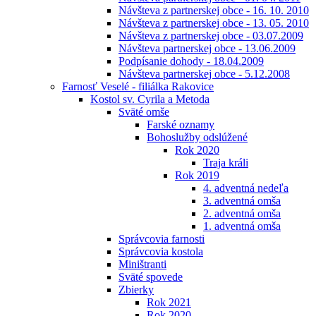
Návšteva z partnerskej obce - 16. 10. 2010
Návšteva z partnerskej obce - 13. 05. 2010
Návšteva z partnerskej obce - 03.07.2009
Návšteva partnerskej obce - 13.06.2009
Podpísanie dohody - 18.04.2009
Návšteva partnerskej obce - 5.12.2008
Farnosť Veselé - filiálka Rakovice
Kostol sv. Cyrila a Metoda
Sväté omše
Farské oznamy
Bohoslužby odslúžené
Rok 2020
Traja králi
Rok 2019
4. adventná nedeľa
3. adventná omša
2. adventná omša
1. adventná omša
Správcovia farnosti
Správcovia kostola
Miništranti
Sväté spovede
Zbierky
Rok 2021
Rok 2020