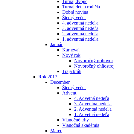
Turnaj dvojíc
Turnaj detí a rodičia
Dobrá novina
Štedrý večer
4. adventná nedeľa
3. adventná nedeľa
2. adventná nedeľa
1. adventná nedeľa
Január
Karneval
Nový rok
Novoročný príhovor
Novoročný ohňostroj
Traja králi
Rok 2017
December
Štedrý večer
Advent
4. Advetná nedeľa
3. Adventná nedeľa
2. Adventná nedeľa
1. Advetná nedeľa
Vianočné trhy
Vianočná akadémia
Marec