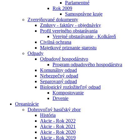
Parlamentné
Rok 2009
Samosprávne kraje
Zverejňované dokumenty
Zmluvy - faktúry - objednávky
Profil verejného obstarávania
Verejné obstarávanie - Kolkáreň
Civilná ochrana
Majetkové priznanie starostu
Odpady
Odpadové hospodárstvo
Program odpadového hospodárstva
Komunálny odpad
Nebezpečný odpad
Separovaný odpad
Biologický rozložiteľný odpad
Kompostovanie
Drvenie
Organizácie
Dobrovoľný hasičský zbor
História
Akcie - Rok 2022
Akcie - Rok 2021
Akcie - Rok 2020
Akcie - Rok 2019