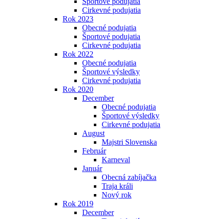
Športové podujatia
Cirkevné podujatia
Rok 2023
Obecné podujatia
Športové podujatia
Cirkevné podujatia
Rok 2022
Obecné podujatia
Športové výsledky
Cirkevné podujatia
Rok 2020
December
Obecné podujatia
Športové výsledky
Cirkevné podujatia
August
Majstri Slovenska
Február
Karneval
Január
Obecná zabíjačka
Traja králi
Nový rok
Rok 2019
December