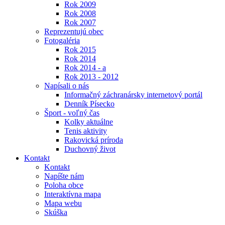
Rok 2009
Rok 2008
Rok 2007
Reprezentujú obec
Fotogaléria
Rok 2015
Rok 2014
Rok 2014 - a
Rok 2013 - 2012
Napísali o nás
Informačný záchranársky internetový portál
Denník Písecko
Šport - voľný čas
Kolky aktuálne
Tenis aktivity
Rakovická príroda
Duchovný život
Kontakt
Kontakt
Napíšte nám
Poloha obce
Interaktívna mapa
Mapa webu
Skúška