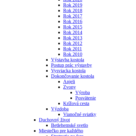
Rok 2019
Rok 2018
Rok 2017
Rok 2016
Rok 2015
Rok 2014
Rok 2013
Rok 2012
Rok 2011
Rok 2010
Výstavba kostola
Postup prác výstavby
Vysviacka kostola
Dokončovanie kostola
Anjeli
Zvony
Výroba
Posvätenie
Krížová cesta
Výzdoba
Vianočné sviatky
Duchovný život
Betlehemské svetlo
Miestečko pre každého