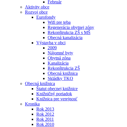
Február
Aktivity obce
Rozvoj obce
Eurofondy
Wifi pre teba
Regenerácia obytnej zóny
Rekonštrukcia ZŠ s MŠ
Obecná kanalizácia
Výstavba v obci
2009
Nájomné byty
Obytná zóna
Kanalizácia
Rekonštrukcia ZŠ
Obecná knižnica
Skládky TKO
Obecná knižnica
Štatut obecnej knižnice
Knižničný poriadok
Knižnica pre verejnosť
Kronika
Rok 2013
Rok 2012
Rok 2011
Rok 2010