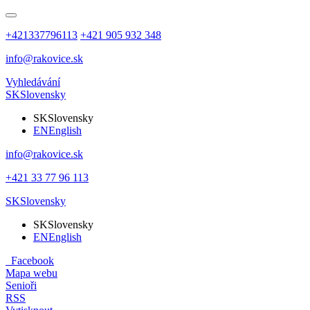
+421337796113
+421 905 932 348
info@rakovice.sk
Vyhledávání
SK
Slovensky
SK
Slovensky
EN
English
info@rakovice.sk
+421 33 77 96 113
SK
Slovensky
SK
Slovensky
EN
English
Facebook
Mapa webu
Senioři
RSS