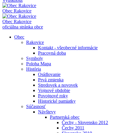
Vytisknout
Obec
Rakovice
Obec
Rakovice
oficiálna stránka obce
Obec
Rakovice
Kontakt - všeobecné informácie
Pracovná doba
Symboly
Poloha Mapa
História
Osídlovanie
Prvá zmienka
Stredovek a novovek
Vojnové obdobie
Povojnové roky
Historické pamiatky
Súčasnosť
Návštevy
Partnerská obec
Čechy - Slovensko 2012
Čechy 2011