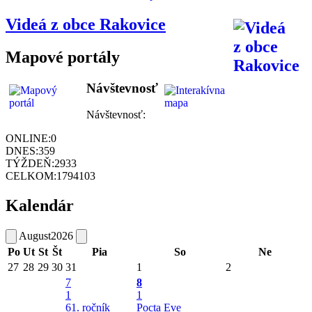
Videá z obce Rakovice
Mapové portály
Návštevnosť
Návštevnosť:
ONLINE:
0
DNES:
359
TÝŽDEŇ:
2933
CELKOM:
1794103
Kalendár
August
2026
Po
Ut
St
Št
Pia
So
Ne
27
28
29
30
31
1
2
7
8
1
1
61. ročník
Pocta Eve