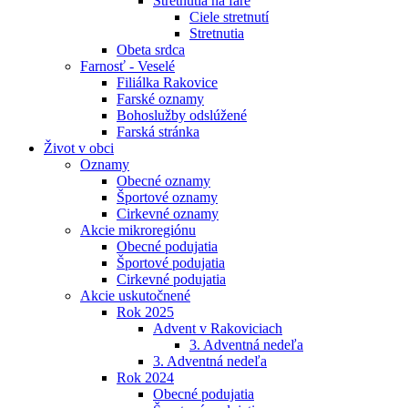
Stretnutia na fare
Ciele stretnutí
Stretnutia
Obeta srdca
Farnosť - Veselé
Filiálka Rakovice
Farské oznamy
Bohoslužby odslúžené
Farská stránka
Život v obci
Oznamy
Obecné oznamy
Športové oznamy
Cirkevné oznamy
Akcie mikroregiónu
Obecné podujatia
Športové podujatia
Cirkevné podujatia
Akcie uskutočnené
Rok 2025
Advent v Rakoviciach
3. Adventná nedeľa
3. Adventná nedeľa
Rok 2024
Obecné podujatia