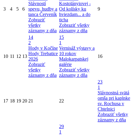
Slávností
Kostolányiovej -
3
4
5
6
spevu, hudby a
Od kolísky ku
9
tanca Červeník
hviezdam... a do
Zobraziť
ticha
všetky
Zobraziť všetky
záznamy z dňa
záznamy z dňa
14
15
2
1
Hody v Kočíne
Vernisáž výstavy a
Hody Trebatice
10 rokov
10
11
12
13
16
2026
Malokarpatskej
Zobraziť
galérie
všetky
Zobraziť všetky
záznamy z dňa
záznamy z dňa
23
1
Slávnostná svätá
omša pri kaplnke
17
18
19
20
21
22
sv. Rochusa v
Chtelnici
Zobraziť všetky
záznamy z dňa
29
1