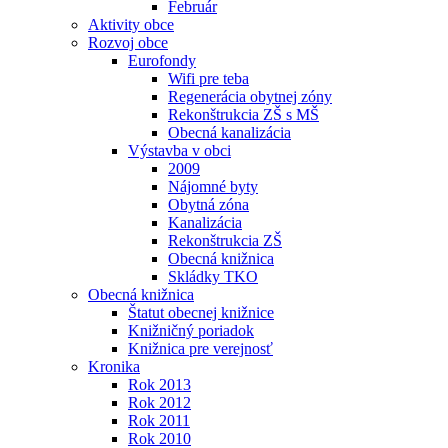
Február
Aktivity obce
Rozvoj obce
Eurofondy
Wifi pre teba
Regenerácia obytnej zóny
Rekonštrukcia ZŠ s MŠ
Obecná kanalizácia
Výstavba v obci
2009
Nájomné byty
Obytná zóna
Kanalizácia
Rekonštrukcia ZŠ
Obecná knižnica
Skládky TKO
Obecná knižnica
Štatut obecnej knižnice
Knižničný poriadok
Knižnica pre verejnosť
Kronika
Rok 2013
Rok 2012
Rok 2011
Rok 2010