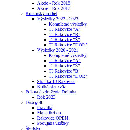
Akcie - Rok 2018
Akcie - Rok 2017
Kolkársky oddiel
Výsledky 2022 - 2023
Kompletné výsledky
TJ Rakovice "A"
TJ Rakovice "B"
TJ Rakovice "Ž"
TJ Rakovice "DOR"
Výsledky 2020 - 2021
Kompletné výsledky
TJ Rakovice "A"
TJ Rakovice "Ž"
TJ Rakovice "B"
TJ Rakovice "DOR"
Stránka TJ Rakovice
Kolkársky zväz
Poľovné združenie Dolinka
Rok 2023
Diiscgolf
Pravidlá
Mapa ihriska
Rakovice OPEN
Podujatia ukážky
Školstvo