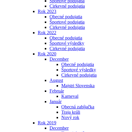
Športové podujatia
Cirkevné podujatia
Rok 2023
Obecné podujatia
Športové podujatia
Cirkevné podujatia
Rok 2022
Obecné podujatia
Športové výsledky
Cirkevné podujatia
Rok 2020
December
Obecné podujatia
Športové výsledky
Cirkevné podujatia
August
Majstri Slovenska
Február
Karneval
Január
Obecná zabíjačka
Traja králi
Nový rok
Rok 2019
December