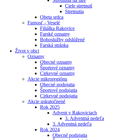
Stretnutia na fare
Ciele stretnutí
Stretnutia
Obeta srdca
Farnosť - Veselé
Filiálka Rakovice
Farské oznamy
Bohoslužby odslúžené
Farská stránka
Život v obci
Oznamy
Obecné oznamy
Športové oznamy
Cirkevné oznamy
Akcie mikroregiónu
Obecné podujatia
Športové podujatia
Cirkevné podujatia
Akcie uskutočnené
Rok 2025
Advent v Rakoviciach
3. Adventná nedeľa
3. Adventná nedeľa
Rok 2024
Obecné podujatia