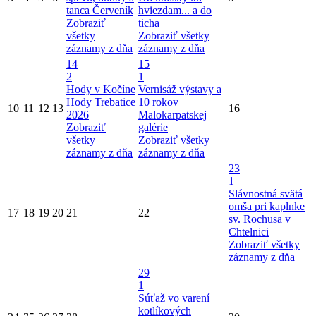
tanca Červeník
hviezdam... a do
Zobraziť
ticha
všetky
Zobraziť všetky
záznamy z dňa
záznamy z dňa
14
15
2
1
Hody v Kočíne
Vernisáž výstavy a
Hody Trebatice
10 rokov
10
11
12
13
16
2026
Malokarpatskej
Zobraziť
galérie
všetky
Zobraziť všetky
záznamy z dňa
záznamy z dňa
23
1
Slávnostná svätá
omša pri kaplnke
17
18
19
20
21
22
sv. Rochusa v
Chtelnici
Zobraziť všetky
záznamy z dňa
29
1
Súťaž vo varení
kotlíkových