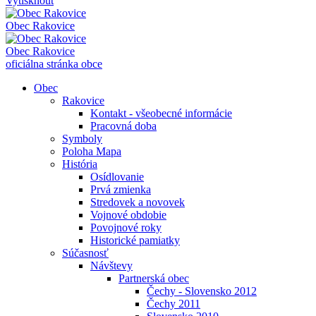
Vytisknout
Obec
Rakovice
Obec
Rakovice
oficiálna stránka obce
Obec
Rakovice
Kontakt - všeobecné informácie
Pracovná doba
Symboly
Poloha Mapa
História
Osídlovanie
Prvá zmienka
Stredovek a novovek
Vojnové obdobie
Povojnové roky
Historické pamiatky
Súčasnosť
Návštevy
Partnerská obec
Čechy - Slovensko 2012
Čechy 2011