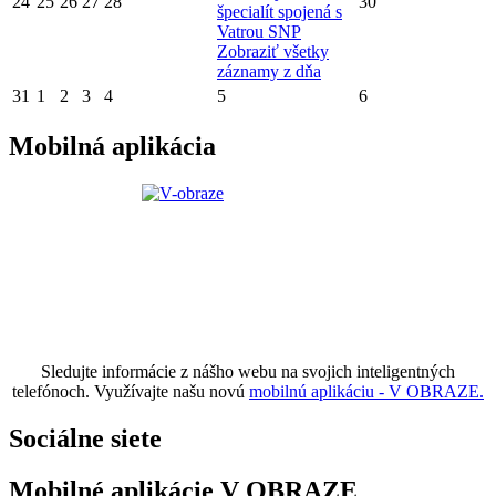
24
25
26
27
28
30
špecialít spojená s
Vatrou SNP
Zobraziť všetky
záznamy z dňa
31
1
2
3
4
5
6
Mobilná aplikácia
Sledujte informácie z nášho webu na svojich inteligentných
telefónoch. Využívajte našu novú
mobilnú aplikáciu - V OBRAZE.
Sociálne siete
Mobilné aplikácie V OBRAZE