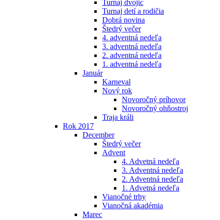
Turnaj dvojíc
Turnaj detí a rodičia
Dobrá novina
Štedrý večer
4. adventná nedeľa
3. adventná nedeľa
2. adventná nedeľa
1. adventná nedeľa
Január
Karneval
Nový rok
Novoročný príhovor
Novoročný ohňostroj
Traja králi
Rok 2017
December
Štedrý večer
Advent
4. Advetná nedeľa
3. Adventná nedeľa
2. Adventná nedeľa
1. Advetná nedeľa
Vianočné trhy
Vianočná akadémia
Marec