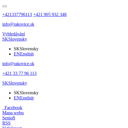
+421337796113
+421 905 932 348
info@rakovice.sk
Vyhledávání
SK
Slovensky
SK
Slovensky
EN
English
info@rakovice.sk
+421 33 77 96 113
SK
Slovensky
SK
Slovensky
EN
English
Facebook
Mapa webu
Senioři
RSS