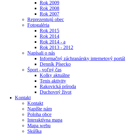
Rok 2009
Rok 2008
Rok 2007
Reprezentujú obec
Fotogaléria
Rok 2015
Rok 2014
Rok 2014 - a
Rok 2013 - 2012
Napísali o nás
Informačný záchranársky internetový portál
Denník Písecko
Šport - voľný čas
Kolky aktuálne
Tenis aktivity
Rakovická príroda
Duchovný život
Kontakt
Kontakt
Napíšte nám
Poloha obce
Interaktívna mapa
Mapa webu
Skúška