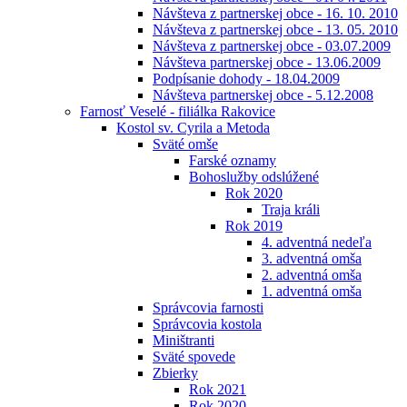
Návšteva z partnerskej obce - 16. 10. 2010
Návšteva z partnerskej obce - 13. 05. 2010
Návšteva z partnerskej obce - 03.07.2009
Návšteva partnerskej obce - 13.06.2009
Podpísanie dohody - 18.04.2009
Návšteva partnerskej obce - 5.12.2008
Farnosť Veselé - filiálka Rakovice
Kostol sv. Cyrila a Metoda
Sväté omše
Farské oznamy
Bohoslužby odslúžené
Rok 2020
Traja králi
Rok 2019
4. adventná nedeľa
3. adventná omša
2. adventná omša
1. adventná omša
Správcovia farnosti
Správcovia kostola
Miništranti
Sväté spovede
Zbierky
Rok 2021
Rok 2020