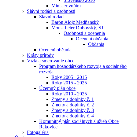
Slovensko 2010
Minister vnútra
Slávni rodáci a osobnosti
Slávni rodáci
Barón Alojz Medňanský
Mons. Peter Dubovský, SJ
Osobnosti a ocenenia
Ocenení občania
Občania
Ocenení občania
Krásy prírody
Vízia a smerovanie obce
Program hospodárskeho rozvoja a socialného
rozvoja
Roky 2005 - 2015
Roky 2015 - 2025
Územný plán obce
Roky 2010 - 2025
Zmeny a doplnky č. 1
Zmeny a doplnky č. 2
Zmeny a doplnky č. 3
Zmeny a doplnky č. 4
Komunitný plán sociálnych služieb Obce
Rakovice
Fotogaléria