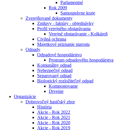
Parlamentné
Rok 2009
Samosprávne kraje
Zverejňované dokumenty
Zmluvy - faktúry - objednávky
Profil verejného obstarávania
Verejné obstarávanie - Kolkáreň
Civilná ochrana
Majetkové priznanie starostu
Odpady
Odpadové hospodárstvo
Program odpadového hospodárstva
Komunálny odpad
Nebezpečný odpad
Separovaný odpad
Biologický rozložiteľný odpad
Kompostovanie
Drvenie
Organizácie
Dobrovoľný hasičský zbor
História
Akcie - Rok 2022
Akcie - Rok 2021
Akcie - Rok 2020
Akcie - Rok 2019