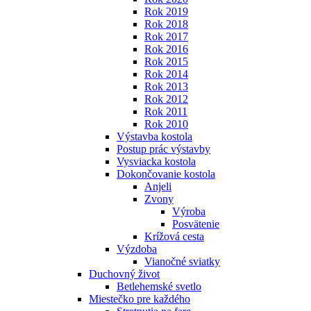
Rok 2019
Rok 2018
Rok 2017
Rok 2016
Rok 2015
Rok 2014
Rok 2013
Rok 2012
Rok 2011
Rok 2010
Výstavba kostola
Postup prác výstavby
Vysviacka kostola
Dokončovanie kostola
Anjeli
Zvony
Výroba
Posvätenie
Krížová cesta
Výzdoba
Vianočné sviatky
Duchovný život
Betlehemské svetlo
Miestečko pre každého