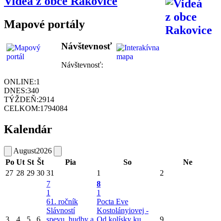
Videá z obce Rakovice
Mapové portály
Návštevnosť
Návštevnosť:
ONLINE:
1
DNES:
340
TÝŽDEŇ:
2914
CELKOM:
1794084
Kalendár
August
2026
Po
Ut
St
Št
Pia
So
Ne
27
28
29
30
31
1
2
7
8
1
1
61. ročník
Pocta Eve
Slávností
Kostolányiovej -
3
4
5
6
spevu, hudby a
Od kolísky ku
9