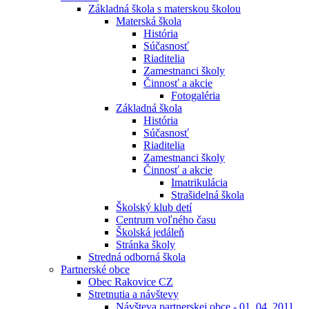
Základná škola s materskou školou
Materská škola
História
Súčasnosť
Riaditelia
Zamestnanci školy
Činnosť a akcie
Fotogaléria
Základná škola
História
Súčasnosť
Riaditelia
Zamestnanci školy
Činnosť a akcie
Imatrikulácia
Strašidelná škola
Školský klub detí
Centrum voľného času
Školská jedáleň
Stránka školy
Stredná odborná škola
Partnerské obce
Obec Rakovice CZ
Stretnutia a návštevy
Návšteva partnerskej obce - 01. 04. 2011