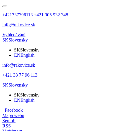
+421337796113
+421 905 932 348
info@rakovice.sk
Vyhledávání
SK
Slovensky
SK
Slovensky
EN
English
info@rakovice.sk
+421 33 77 96 113
SK
Slovensky
SK
Slovensky
EN
English
Facebook
Mapa webu
Senioři
RSS