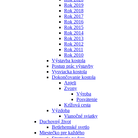
Rok 2019
Rok 2018
Rok 2017
Rok 2016
Rok 2015
Rok 2014
Rok 2013
Rok 2012
Rok 2011
Rok 2010
Výstavba kostola
Postup prác výstavby
Vysviacka kostola
Dokončovanie kostola
Anjeli
Zvony
Výroba
Posvätenie
Krížová cesta
Výzdoba
Vianočné sviatky
Duchovný život
Betlehemské svetlo
Miestečko pre každého