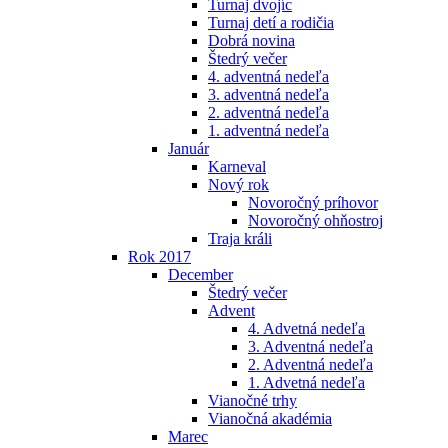
Turnaj dvojíc
Turnaj detí a rodičia
Dobrá novina
Štedrý večer
4. adventná nedeľa
3. adventná nedeľa
2. adventná nedeľa
1. adventná nedeľa
Január
Karneval
Nový rok
Novoročný príhovor
Novoročný ohňostroj
Traja králi
Rok 2017
December
Štedrý večer
Advent
4. Advetná nedeľa
3. Adventná nedeľa
2. Adventná nedeľa
1. Advetná nedeľa
Vianočné trhy
Vianočná akadémia
Marec