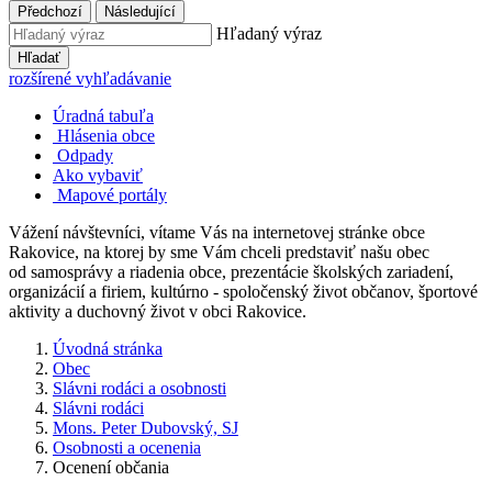
Předchozí
Následující
Hľadaný výraz
Hľadať
rozšírené vyhľadávanie
Úradná tabuľa
Hlásenia obce
Odpady
Ako vybaviť
Mapové portály
Vážení návštevníci, vítame Vás na internetovej stránke obce
Rakovice, na ktorej by sme Vám chceli predstaviť našu obec
od samosprávy a riadenia obce, prezentácie školských zariadení,
organizácií a firiem, kultúrno - spoločenský život občanov, športové
aktivity a duchovný život v obci Rakovice.
Úvodná stránka
Obec
Slávni rodáci a osobnosti
Slávni rodáci
Mons. Peter Dubovský, SJ
Osobnosti a ocenenia
Ocenení občania