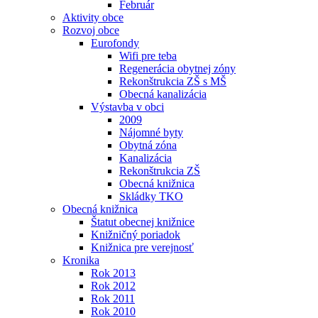
Február
Aktivity obce
Rozvoj obce
Eurofondy
Wifi pre teba
Regenerácia obytnej zóny
Rekonštrukcia ZŠ s MŠ
Obecná kanalizácia
Výstavba v obci
2009
Nájomné byty
Obytná zóna
Kanalizácia
Rekonštrukcia ZŠ
Obecná knižnica
Skládky TKO
Obecná knižnica
Štatut obecnej knižnice
Knižničný poriadok
Knižnica pre verejnosť
Kronika
Rok 2013
Rok 2012
Rok 2011
Rok 2010