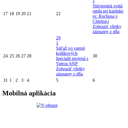
1
Slávnostná svätá
omša pri kaplnke
17
18
19
20
21
22
sv. Rochusa v
Chtelnici
Zobraziť všetky
záznamy z dňa
29
1
Súťaž vo varení
kotlíkových
24
25
26
27
28
30
špecialít spojená s
Vatrou SNP
Zobraziť všetky
záznamy z dňa
31
1
2
3
4
5
6
Mobilná aplikácia