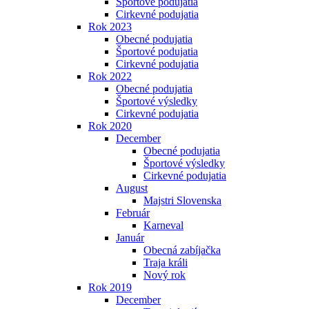
Športové podujatia
Cirkevné podujatia
Rok 2023
Obecné podujatia
Športové podujatia
Cirkevné podujatia
Rok 2022
Obecné podujatia
Športové výsledky
Cirkevné podujatia
Rok 2020
December
Obecné podujatia
Športové výsledky
Cirkevné podujatia
August
Majstri Slovenska
Február
Karneval
Január
Obecná zabíjačka
Traja králi
Nový rok
Rok 2019
December