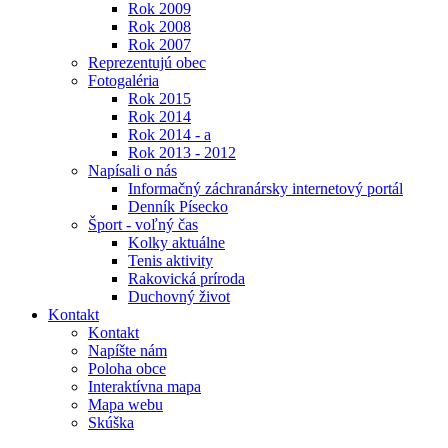
Rok 2009
Rok 2008
Rok 2007
Reprezentujú obec
Fotogaléria
Rok 2015
Rok 2014
Rok 2014 - a
Rok 2013 - 2012
Napísali o nás
Informačný záchranársky internetový portál
Denník Písecko
Šport - voľný čas
Kolky aktuálne
Tenis aktivity
Rakovická príroda
Duchovný život
Kontakt
Kontakt
Napíšte nám
Poloha obce
Interaktívna mapa
Mapa webu
Skúška