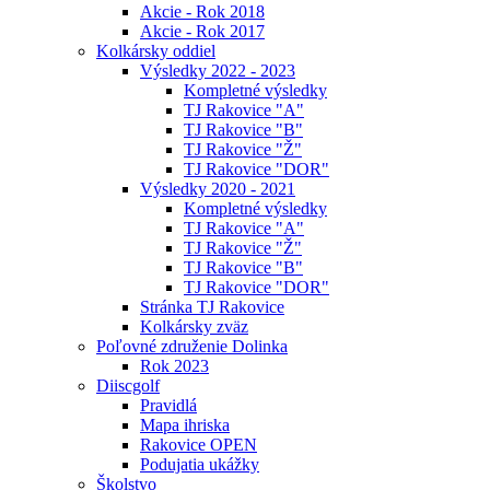
Akcie - Rok 2018
Akcie - Rok 2017
Kolkársky oddiel
Výsledky 2022 - 2023
Kompletné výsledky
TJ Rakovice "A"
TJ Rakovice "B"
TJ Rakovice "Ž"
TJ Rakovice "DOR"
Výsledky 2020 - 2021
Kompletné výsledky
TJ Rakovice "A"
TJ Rakovice "Ž"
TJ Rakovice "B"
TJ Rakovice "DOR"
Stránka TJ Rakovice
Kolkársky zväz
Poľovné združenie Dolinka
Rok 2023
Diiscgolf
Pravidlá
Mapa ihriska
Rakovice OPEN
Podujatia ukážky
Školstvo