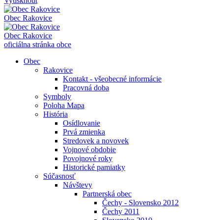
Vytisknout
Obec
Rakovice
Obec
Rakovice
oficiálna stránka obce
Obec
Rakovice
Kontakt - všeobecné informácie
Pracovná doba
Symboly
Poloha Mapa
História
Osídlovanie
Prvá zmienka
Stredovek a novovek
Vojnové obdobie
Povojnové roky
Historické pamiatky
Súčasnosť
Návštevy
Partnerská obec
Čechy - Slovensko 2012
Čechy 2011