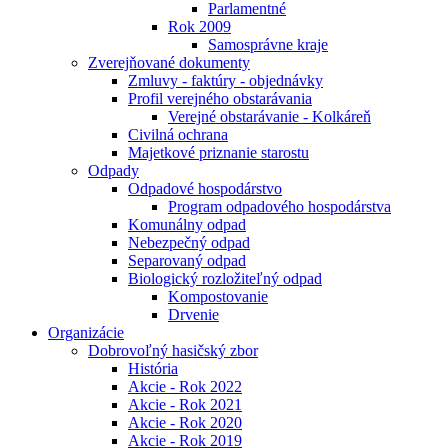
Parlamentné
Rok 2009
Samosprávne kraje
Zverejňované dokumenty
Zmluvy - faktúry - objednávky
Profil verejného obstarávania
Verejné obstarávanie - Kolkáreň
Civilná ochrana
Majetkové priznanie starostu
Odpady
Odpadové hospodárstvo
Program odpadového hospodárstva
Komunálny odpad
Nebezpečný odpad
Separovaný odpad
Biologický rozložiteľný odpad
Kompostovanie
Drvenie
Organizácie
Dobrovoľný hasičský zbor
História
Akcie - Rok 2022
Akcie - Rok 2021
Akcie - Rok 2020
Akcie - Rok 2019