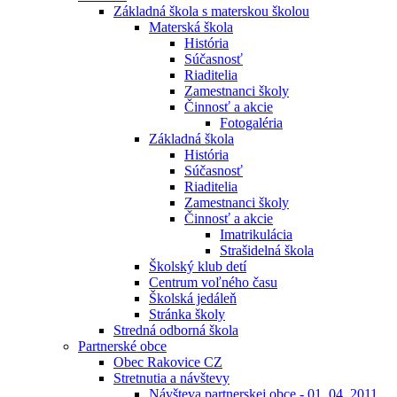
Základná škola s materskou školou
Materská škola
História
Súčasnosť
Riaditelia
Zamestnanci školy
Činnosť a akcie
Fotogaléria
Základná škola
História
Súčasnosť
Riaditelia
Zamestnanci školy
Činnosť a akcie
Imatrikulácia
Strašidelná škola
Školský klub detí
Centrum voľného času
Školská jedáleň
Stránka školy
Stredná odborná škola
Partnerské obce
Obec Rakovice CZ
Stretnutia a návštevy
Návšteva partnerskej obce - 01. 04. 2011