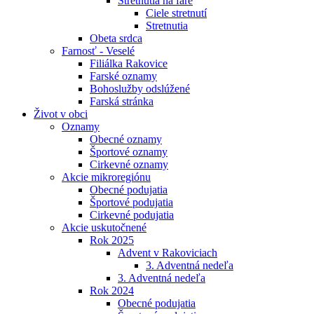
Stretnutia na fare
Ciele stretnutí
Stretnutia
Obeta srdca
Farnosť - Veselé
Filiálka Rakovice
Farské oznamy
Bohoslužby odslúžené
Farská stránka
Život v obci
Oznamy
Obecné oznamy
Športové oznamy
Cirkevné oznamy
Akcie mikroregiónu
Obecné podujatia
Športové podujatia
Cirkevné podujatia
Akcie uskutočnené
Rok 2025
Advent v Rakoviciach
3. Adventná nedeľa
3. Adventná nedeľa
Rok 2024
Obecné podujatia