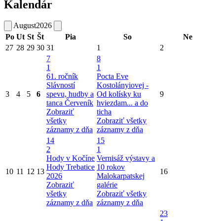
Kalendár
August
2026
Po
Ut
St
Št
Pia
So
Ne
27
28
29
30
31
1
2
7
8
1
1
61. ročník
Pocta Eve
Slávností
Kostolányiovej -
3
4
5
6
spevu, hudby a
Od kolísky ku
9
tanca Červeník
hviezdam... a do
Zobraziť
ticha
všetky
Zobraziť všetky
záznamy z dňa
záznamy z dňa
14
15
2
1
Hody v Kočíne
Vernisáž výstavy a
Hody Trebatice
10 rokov
10
11
12
13
16
2026
Malokarpatskej
Zobraziť
galérie
všetky
Zobraziť všetky
záznamy z dňa
záznamy z dňa
23