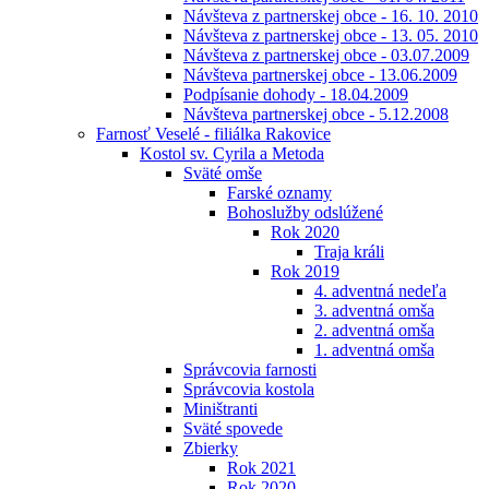
Návšteva z partnerskej obce - 16. 10. 2010
Návšteva z partnerskej obce - 13. 05. 2010
Návšteva z partnerskej obce - 03.07.2009
Návšteva partnerskej obce - 13.06.2009
Podpísanie dohody - 18.04.2009
Návšteva partnerskej obce - 5.12.2008
Farnosť Veselé - filiálka Rakovice
Kostol sv. Cyrila a Metoda
Sväté omše
Farské oznamy
Bohoslužby odslúžené
Rok 2020
Traja králi
Rok 2019
4. adventná nedeľa
3. adventná omša
2. adventná omša
1. adventná omša
Správcovia farnosti
Správcovia kostola
Miništranti
Sväté spovede
Zbierky
Rok 2021
Rok 2020