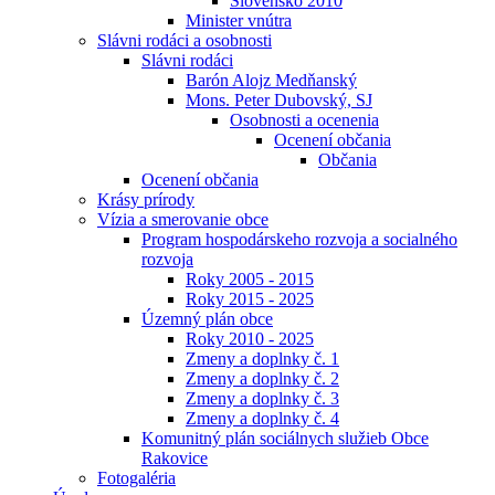
Slovensko 2010
Minister vnútra
Slávni rodáci a osobnosti
Slávni rodáci
Barón Alojz Medňanský
Mons. Peter Dubovský, SJ
Osobnosti a ocenenia
Ocenení občania
Občania
Ocenení občania
Krásy prírody
Vízia a smerovanie obce
Program hospodárskeho rozvoja a socialného
rozvoja
Roky 2005 - 2015
Roky 2015 - 2025
Územný plán obce
Roky 2010 - 2025
Zmeny a doplnky č. 1
Zmeny a doplnky č. 2
Zmeny a doplnky č. 3
Zmeny a doplnky č. 4
Komunitný plán sociálnych služieb Obce
Rakovice
Fotogaléria