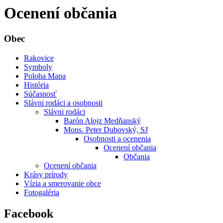
Ocenení občania
Obec
Rakovice
Symboly
Poloha Mapa
História
Súčasnosť
Slávni rodáci a osobnosti
Slávni rodáci
Barón Alojz Medňanský
Mons. Peter Dubovský, SJ
Osobnosti a ocenenia
Ocenení občania
Občania
Ocenení občania
Krásy prírody
Vízia a smerovanie obce
Fotogaléria
Facebook