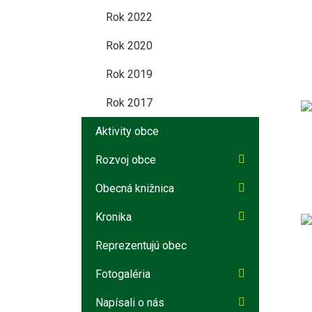
Rok 2022
Rok 2020
December
Rok 2019
Obecné podujatia
Rok 2017
Športové výsledky
Aktivity obce
Cirkevné podujatia
Rozvoj obce
August
Obecná knižnica
Február
Kronika
Január
Reprezentujú obec
Fotogaléria
Napísali o nás