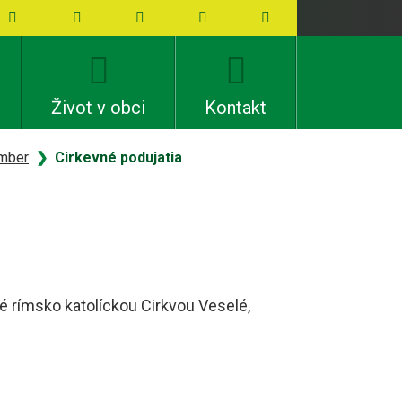
ky
Facebook
Mapa webu
Senioři
RSS
Vytisknout
Život v obci
Kontakt
mber
Cirkevné podujatia
é rímsko katolíckou Cirkvou Veselé,