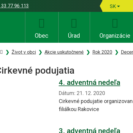
 33 77 96 113
Slovens
SK
Obec
Úrad
Organizácie
Úvodná stránka
Život v obci
Akcie uskutočnené
Rok 2020
Dece
irkevné podujatia
4. adventná nedeľa
Dátum:
21. 12. 2020
Cirkevné podujatie organizovan
filiálkou Rakovice
3. adventná nedeľa