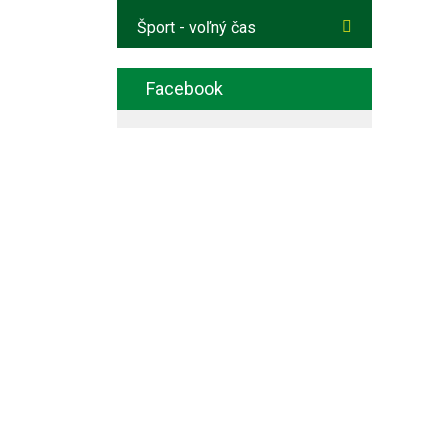
Šport - voľný čas
Facebook
Facebook
Seniori
Zjednodušená verzia stránok
pre seniorov