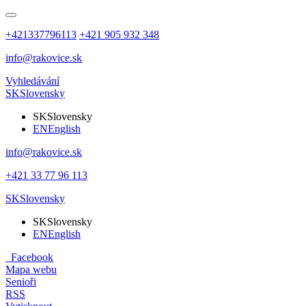
+421337796113
+421 905 932 348
info@rakovice.sk
Vyhledávání
SK
Slovensky
SK
Slovensky
EN
English
info@rakovice.sk
+421 33 77 96 113
SK
Slovensky
SK
Slovensky
EN
English
Facebook
Mapa webu
Senioři
RSS