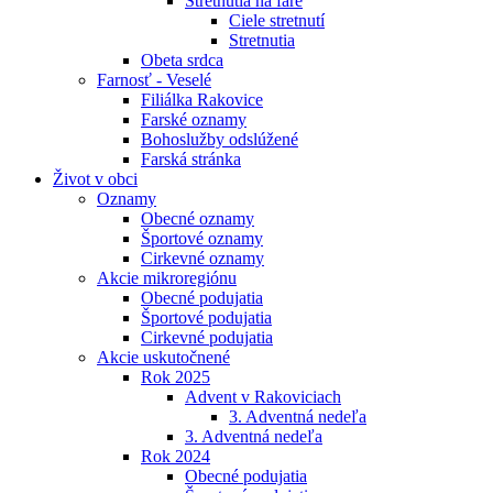
Stretnutia na fare
Ciele stretnutí
Stretnutia
Obeta srdca
Farnosť - Veselé
Filiálka Rakovice
Farské oznamy
Bohoslužby odslúžené
Farská stránka
Život v obci
Oznamy
Obecné oznamy
Športové oznamy
Cirkevné oznamy
Akcie mikroregiónu
Obecné podujatia
Športové podujatia
Cirkevné podujatia
Akcie uskutočnené
Rok 2025
Advent v Rakoviciach
3. Adventná nedeľa
3. Adventná nedeľa
Rok 2024
Obecné podujatia