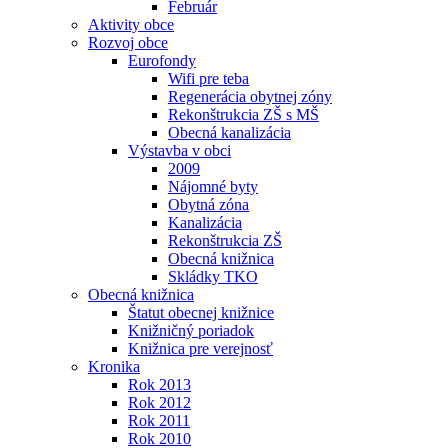
Február
Aktivity obce
Rozvoj obce
Eurofondy
Wifi pre teba
Regenerácia obytnej zóny
Rekonštrukcia ZŠ s MŠ
Obecná kanalizácia
Výstavba v obci
2009
Nájomné byty
Obytná zóna
Kanalizácia
Rekonštrukcia ZŠ
Obecná knižnica
Skládky TKO
Obecná knižnica
Štatut obecnej knižnice
Knižničný poriadok
Knižnica pre verejnosť
Kronika
Rok 2013
Rok 2012
Rok 2011
Rok 2010