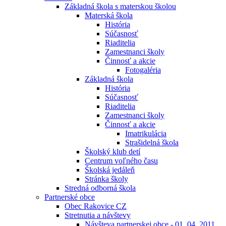
Základná škola s materskou školou
Materská škola
História
Súčasnosť
Riaditelia
Zamestnanci školy
Činnosť a akcie
Fotogaléria
Základná škola
História
Súčasnosť
Riaditelia
Zamestnanci školy
Činnosť a akcie
Imatrikulácia
Strašidelná škola
Školský klub detí
Centrum voľného času
Školská jedáleň
Stránka školy
Stredná odborná škola
Partnerské obce
Obec Rakovice CZ
Stretnutia a návštevy
Návšteva partnerskej obce - 01. 04. 2011