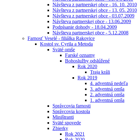
Návšteva z partnerskej obce - 16. 10. 2010
Návšteva z partnerskej obce - 13. 05. 2010
Návšteva z partnerskej obce - 03.07.2009
Návšteva partnerskej obce - 13.06.2009
Podpísanie dohody - 18.04.2009
Návšteva partnerskej obce - 5.12.2008
Farnosť Veselé - filiálka Rakovice
Kostol sv. Cyrila a Metoda
Sväté omše
Farské oznamy
Bohoslužby odslúžené
Rok 2020
Traja králi
Rok 2019
4. adventná nedeľa
3. adventná omša
2. adventná omša
1. adventná omša
Správcovia farnosti
Správcovia kostola
Miništranti
Sväté spovede
Zbierky
Rok 2021
Rok 2020