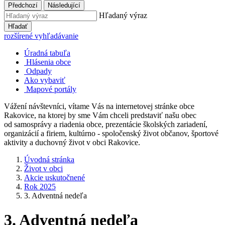
Předchozí
Následující
Hľadaný výraz
Hľadať
rozšírené vyhľadávanie
Úradná tabuľa
Hlásenia obce
Odpady
Ako vybaviť
Mapové portály
Vážení návštevníci, vítame Vás na internetovej stránke obce
Rakovice, na ktorej by sme Vám chceli predstaviť našu obec
od samosprávy a riadenia obce, prezentácie školských zariadení,
organizácií a firiem, kultúrno - spoločenský život občanov, športové
aktivity a duchovný život v obci Rakovice.
Úvodná stránka
Život v obci
Akcie uskutočnené
Rok 2025
3. Adventná nedeľa
3. Adventná nedeľa