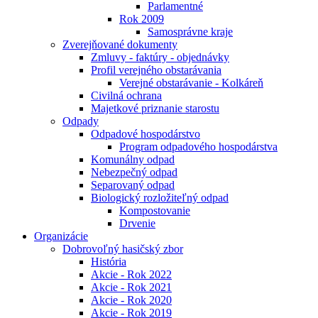
Parlamentné
Rok 2009
Samosprávne kraje
Zverejňované dokumenty
Zmluvy - faktúry - objednávky
Profil verejného obstarávania
Verejné obstarávanie - Kolkáreň
Civilná ochrana
Majetkové priznanie starostu
Odpady
Odpadové hospodárstvo
Program odpadového hospodárstva
Komunálny odpad
Nebezpečný odpad
Separovaný odpad
Biologický rozložiteľný odpad
Kompostovanie
Drvenie
Organizácie
Dobrovoľný hasičský zbor
História
Akcie - Rok 2022
Akcie - Rok 2021
Akcie - Rok 2020
Akcie - Rok 2019