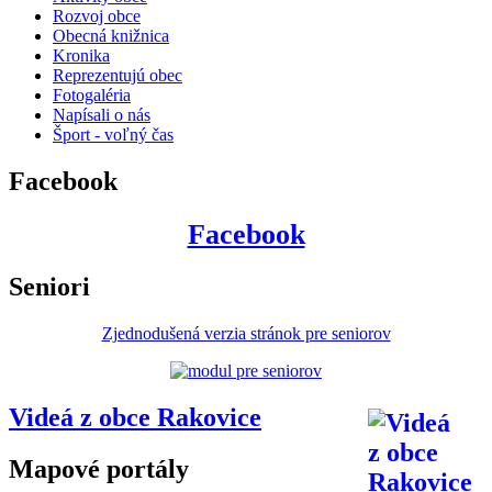
Rozvoj obce
Obecná knižnica
Kronika
Reprezentujú obec
Fotogaléria
Napísali o nás
Šport - voľný čas
Facebook
Facebook
Seniori
Zjednodušená verzia stránok pre seniorov
Videá z obce Rakovice
Mapové portály