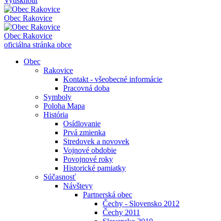
Vytisknout
Obec
Rakovice
Obec
Rakovice
oficiálna stránka obce
Obec
Rakovice
Kontakt - všeobecné informácie
Pracovná doba
Symboly
Poloha Mapa
História
Osídlovanie
Prvá zmienka
Stredovek a novovek
Vojnové obdobie
Povojnové roky
Historické pamiatky
Súčasnosť
Návštevy
Partnerská obec
Čechy - Slovensko 2012
Čechy 2011