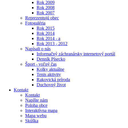
Rok 2009
Rok 2008
Rok 2007
Reprezentujú obec
Fotogaléria
Rok 2015
Rok 2014
Rok 2014 - a
Rok 2013 - 2012
Napísali o nás
Informačný záchranársky internetový portál
Denník Písecko
Šport - voľný čas
Kolky aktuálne
Tenis aktivity
Rakovická príroda
Duchovný život
Kontakt
Kontakt
Napíšte nám
Poloha obce
Interaktívna mapa
Mapa webu
Skúška