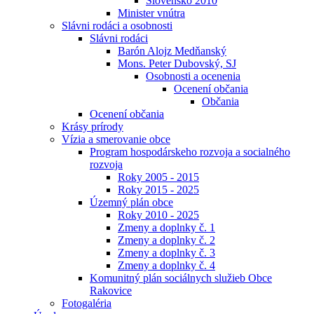
Slovensko 2010
Minister vnútra
Slávni rodáci a osobnosti
Slávni rodáci
Barón Alojz Medňanský
Mons. Peter Dubovský, SJ
Osobnosti a ocenenia
Ocenení občania
Občania
Ocenení občania
Krásy prírody
Vízia a smerovanie obce
Program hospodárskeho rozvoja a socialného
rozvoja
Roky 2005 - 2015
Roky 2015 - 2025
Územný plán obce
Roky 2010 - 2025
Zmeny a doplnky č. 1
Zmeny a doplnky č. 2
Zmeny a doplnky č. 3
Zmeny a doplnky č. 4
Komunitný plán sociálnych služieb Obce
Rakovice
Fotogaléria