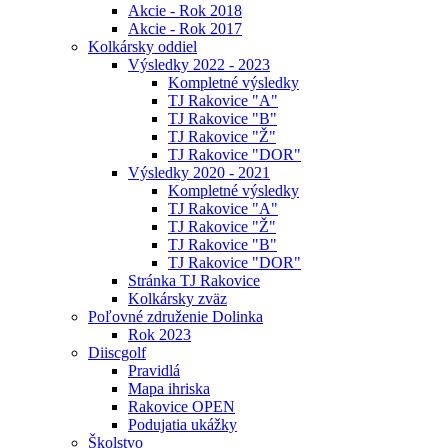
Akcie - Rok 2018
Akcie - Rok 2017
Kolkársky oddiel
Výsledky 2022 - 2023
Kompletné výsledky
TJ Rakovice "A"
TJ Rakovice "B"
TJ Rakovice "Ž"
TJ Rakovice "DOR"
Výsledky 2020 - 2021
Kompletné výsledky
TJ Rakovice "A"
TJ Rakovice "Ž"
TJ Rakovice "B"
TJ Rakovice "DOR"
Stránka TJ Rakovice
Kolkársky zväz
Poľovné združenie Dolinka
Rok 2023
Diiscgolf
Pravidlá
Mapa ihriska
Rakovice OPEN
Podujatia ukážky
Školstvo