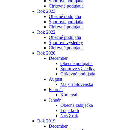
Športové podujatia
Cirkevné podujatia
Rok 2023
Obecné podujatia
Športové podujatia
Cirkevné podujatia
Rok 2022
Obecné podujatia
Športové výsledky
Cirkevné podujatia
Rok 2020
December
Obecné podujatia
Športové výsledky
Cirkevné podujatia
August
Majstri Slovenska
Február
Karneval
Január
Obecná zabíjačka
Traja králi
Nový rok
Rok 2019
December