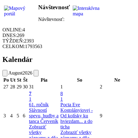
Návštevnosť
Návštevnosť:
ONLINE:
4
DNES:
269
TÝŽDEŇ:
2393
CELKOM:
1793563
Kalendár
August
2026
Po
Ut
St
Št
Pia
So
Ne
27
28
29
30
31
1
2
7
8
1
1
61. ročník
Pocta Eve
Slávností
Kostolányiovej -
3
4
5
6
spevu, hudby a
Od kolísky ku
9
tanca Červeník
hviezdam... a do
Zobraziť
ticha
všetky
Zobraziť všetky
záznamy z dňa
záznamy z dňa