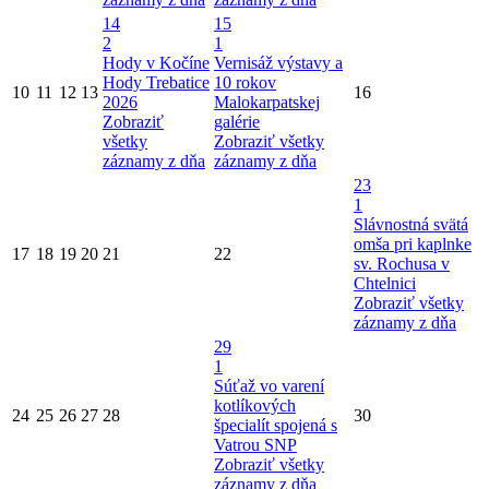
14
15
2
1
Hody v Kočíne
Vernisáž výstavy a
Hody Trebatice
10 rokov
10
11
12
13
16
2026
Malokarpatskej
Zobraziť
galérie
všetky
Zobraziť všetky
záznamy z dňa
záznamy z dňa
23
1
Slávnostná svätá
omša pri kaplnke
17
18
19
20
21
22
sv. Rochusa v
Chtelnici
Zobraziť všetky
záznamy z dňa
29
1
Súťaž vo varení
kotlíkových
24
25
26
27
28
30
špecialít spojená s
Vatrou SNP
Zobraziť všetky
záznamy z dňa