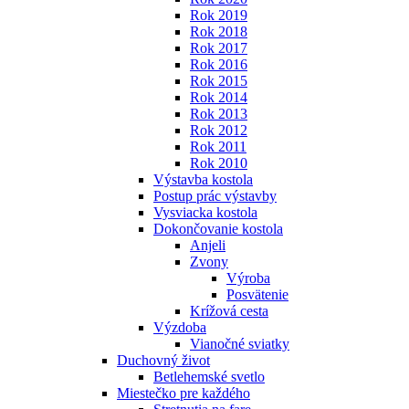
Rok 2019
Rok 2018
Rok 2017
Rok 2016
Rok 2015
Rok 2014
Rok 2013
Rok 2012
Rok 2011
Rok 2010
Výstavba kostola
Postup prác výstavby
Vysviacka kostola
Dokončovanie kostola
Anjeli
Zvony
Výroba
Posvätenie
Krížová cesta
Výzdoba
Vianočné sviatky
Duchovný život
Betlehemské svetlo
Miestečko pre každého