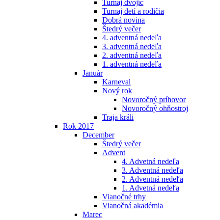
Turnaj dvojíc
Turnaj detí a rodičia
Dobrá novina
Štedrý večer
4. adventná nedeľa
3. adventná nedeľa
2. adventná nedeľa
1. adventná nedeľa
Január
Karneval
Nový rok
Novoročný príhovor
Novoročný ohňostroj
Traja králi
Rok 2017
December
Štedrý večer
Advent
4. Advetná nedeľa
3. Adventná nedeľa
2. Adventná nedeľa
1. Advetná nedeľa
Vianočné trhy
Vianočná akadémia
Marec