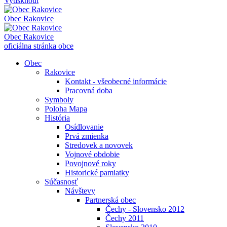
Vytisknout
Obec
Rakovice
Obec
Rakovice
oficiálna stránka obce
Obec
Rakovice
Kontakt - všeobecné informácie
Pracovná doba
Symboly
Poloha Mapa
História
Osídlovanie
Prvá zmienka
Stredovek a novovek
Vojnové obdobie
Povojnové roky
Historické pamiatky
Súčasnosť
Návštevy
Partnerská obec
Čechy - Slovensko 2012
Čechy 2011