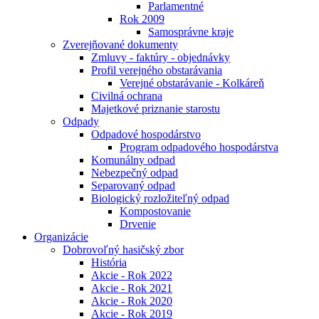
Parlamentné
Rok 2009
Samosprávne kraje
Zverejňované dokumenty
Zmluvy - faktúry - objednávky
Profil verejného obstarávania
Verejné obstarávanie - Kolkáreň
Civilná ochrana
Majetkové priznanie starostu
Odpady
Odpadové hospodárstvo
Program odpadového hospodárstva
Komunálny odpad
Nebezpečný odpad
Separovaný odpad
Biologický rozložiteľný odpad
Kompostovanie
Drvenie
Organizácie
Dobrovoľný hasičský zbor
História
Akcie - Rok 2022
Akcie - Rok 2021
Akcie - Rok 2020
Akcie - Rok 2019