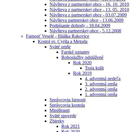
Návšteva z partnerskej obce - 16. 10. 2010
Návšteva z partnerskej obce - 13. 05. 2010
Návšteva z partnerskej obce - 03.07.2009
Návšteva partnerskej obce - 13.06.2009
Podpísanie dohody - 18.04.2009
Návšteva partnerskej obce - 5.12.2008
Farnosť Veselé - filiálka Rakovice
Kostol sv. Cyrila a Metoda
Sväté omše
Farské oznamy
Bohoslužby odslúžené
Rok 2020
Traja králi
Rok 2019
4. adventná nedeľa
3. adventná omša
2. adventná omša
1. adventná omša
Správcovia farnosti
Správcovia kostola
Miništranti
Sväté spovede
Zbierky
Rok 2021
Rok 2020