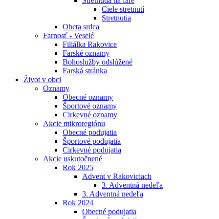
Stretnutia na fare
Ciele stretnutí
Stretnutia
Obeta srdca
Farnosť - Veselé
Filiálka Rakovice
Farské oznamy
Bohoslužby odslúžené
Farská stránka
Život v obci
Oznamy
Obecné oznamy
Športové oznamy
Cirkevné oznamy
Akcie mikroregiónu
Obecné podujatia
Športové podujatia
Cirkevné podujatia
Akcie uskutočnené
Rok 2025
Advent v Rakoviciach
3. Adventná nedeľa
3. Adventná nedeľa
Rok 2024
Obecné podujatia