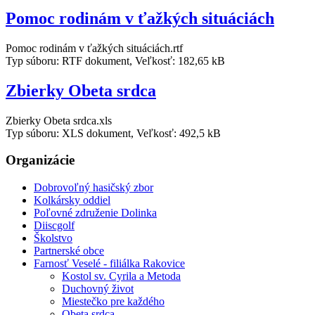
Pomoc rodinám v ťažkých situáciách
Pomoc rodinám v ťažkých situáciách.rtf
Typ súboru: RTF dokument, Veľkosť: 182,65 kB
Zbierky Obeta srdca
Zbierky Obeta srdca.xls
Typ súboru: XLS dokument, Veľkosť: 492,5 kB
Organizácie
Dobrovoľný hasičský zbor
Kolkársky oddiel
Poľovné združenie Dolinka
Diiscgolf
Školstvo
Partnerské obce
Farnosť Veselé - filiálka Rakovice
Kostol sv. Cyrila a Metoda
Duchovný život
Miestečko pre každého
Obeta srdca