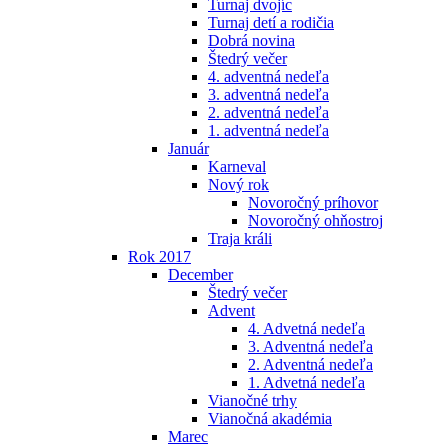
Turnaj dvojíc
Turnaj detí a rodičia
Dobrá novina
Štedrý večer
4. adventná nedeľa
3. adventná nedeľa
2. adventná nedeľa
1. adventná nedeľa
Január
Karneval
Nový rok
Novoročný príhovor
Novoročný ohňostroj
Traja králi
Rok 2017
December
Štedrý večer
Advent
4. Advetná nedeľa
3. Adventná nedeľa
2. Adventná nedeľa
1. Advetná nedeľa
Vianočné trhy
Vianočná akadémia
Marec