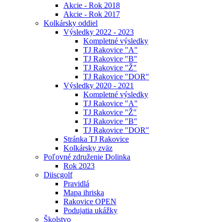
Akcie - Rok 2018
Akcie - Rok 2017
Kolkársky oddiel
Výsledky 2022 - 2023
Kompletné výsledky
TJ Rakovice "A"
TJ Rakovice "B"
TJ Rakovice "Ž"
TJ Rakovice "DOR"
Výsledky 2020 - 2021
Kompletné výsledky
TJ Rakovice "A"
TJ Rakovice "Ž"
TJ Rakovice "B"
TJ Rakovice "DOR"
Stránka TJ Rakovice
Kolkársky zväz
Poľovné združenie Dolinka
Rok 2023
Diiscgolf
Pravidlá
Mapa ihriska
Rakovice OPEN
Podujatia ukážky
Školstvo