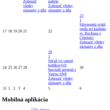
Zobraziť
galérie
všetky
Zobraziť všetky
záznamy z dňa
záznamy z dňa
23
1
Slávnostná svätá
omša pri kaplnke
17
18
19
20
21
22
sv. Rochusa v
Chtelnici
Zobraziť všetky
záznamy z dňa
29
1
Súťaž vo varení
kotlíkových
24
25
26
27
28
30
špecialít spojená s
Vatrou SNP
Zobraziť všetky
záznamy z dňa
31
1
2
3
4
5
6
Mobilná aplikácia