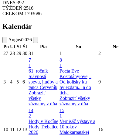
DNES:
392
TÝŽDEŇ:
2516
CELKOM:
1793686
Kalendár
August
2026
Po
Ut
St
Št
Pia
So
Ne
27
28
29
30
31
1
2
7
8
1
1
61. ročník
Pocta Eve
Slávností
Kostolányiovej -
3
4
5
6
spevu, hudby a
Od kolísky ku
9
tanca Červeník
hviezdam... a do
Zobraziť
ticha
všetky
Zobraziť všetky
záznamy z dňa
záznamy z dňa
14
15
2
1
Hody v Kočíne
Vernisáž výstavy a
Hody Trebatice
10 rokov
10
11
12
13
16
2026
Malokarpatskej