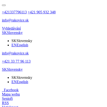
+421337796113
+421 905 932 348
info@rakovice.sk
Vyhledávání
SK
Slovensky
SK
Slovensky
EN
English
info@rakovice.sk
+421 33 77 96 113
SK
Slovensky
SK
Slovensky
EN
English
Facebook
Mapa webu
Senioři
RSS