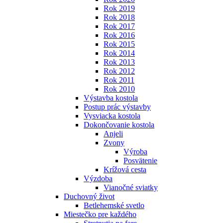
Rok 2019
Rok 2018
Rok 2017
Rok 2016
Rok 2015
Rok 2014
Rok 2013
Rok 2012
Rok 2011
Rok 2010
Výstavba kostola
Postup prác výstavby
Vysviacka kostola
Dokončovanie kostola
Anjeli
Zvony
Výroba
Posvätenie
Krížová cesta
Výzdoba
Vianočné sviatky
Duchovný život
Betlehemské svetlo
Miestečko pre každého