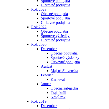
Športové podujatia
Cirkevné podujatia
Rok 2023
Obecné podujatia
Športové podujatia
Cirkevné podujatia
Rok 2022
Obecné podujatia
Športové výsledky
Cirkevné podujatia
Rok 2020
December
Obecné podujatia
Športové výsledky
Cirkevné podujatia
August
Majstri Slovenska
Február
Karneval
Január
Obecná zabíjačka
Traja králi
Nový rok
Rok 2019
December