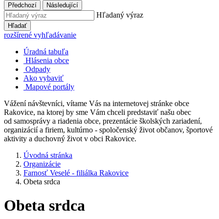
Předchozí
Následující
Hľadaný výraz
Hľadať
rozšírené vyhľadávanie
Úradná tabuľa
Hlásenia obce
Odpady
Ako vybaviť
Mapové portály
Vážení návštevníci, vítame Vás na internetovej stránke obce
Rakovice, na ktorej by sme Vám chceli predstaviť našu obec
od samosprávy a riadenia obce, prezentácie školských zariadení,
organizácií a firiem, kultúrno - spoločenský život občanov, športové
aktivity a duchovný život v obci Rakovice.
Úvodná stránka
Organizácie
Farnosť Veselé - filiálka Rakovice
Obeta srdca
Obeta srdca