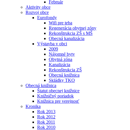
Február
Aktivity obce
Rozvoj obce
Eurofondy
Wifi pre teba
Regenerácia obytnej zóny
Rekonštrukcia ZŠ s MŠ
Obecná kanalizácia
Výstavba v obci
2009
Nájomné byty
Obytná zóna
Kanalizácia
Rekonštrukcia ZŠ
Obecná knižnica
Skládky TKO
Obecná knižnica
Štatut obecnej knižnice
Knižničný poriadok
Knižnica pre verejnosť
Kronika
Rok 2013
Rok 2012
Rok 2011
Rok 2010