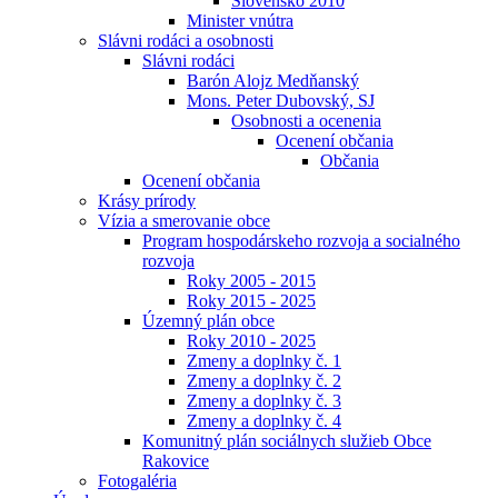
Slovensko 2010
Minister vnútra
Slávni rodáci a osobnosti
Slávni rodáci
Barón Alojz Medňanský
Mons. Peter Dubovský, SJ
Osobnosti a ocenenia
Ocenení občania
Občania
Ocenení občania
Krásy prírody
Vízia a smerovanie obce
Program hospodárskeho rozvoja a socialného
rozvoja
Roky 2005 - 2015
Roky 2015 - 2025
Územný plán obce
Roky 2010 - 2025
Zmeny a doplnky č. 1
Zmeny a doplnky č. 2
Zmeny a doplnky č. 3
Zmeny a doplnky č. 4
Komunitný plán sociálnych služieb Obce
Rakovice
Fotogaléria