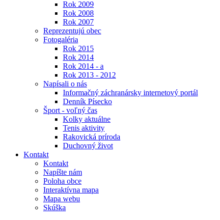
Rok 2009
Rok 2008
Rok 2007
Reprezentujú obec
Fotogaléria
Rok 2015
Rok 2014
Rok 2014 - a
Rok 2013 - 2012
Napísali o nás
Informačný záchranársky internetový portál
Denník Písecko
Šport - voľný čas
Kolky aktuálne
Tenis aktivity
Rakovická príroda
Duchovný život
Kontakt
Kontakt
Napíšte nám
Poloha obce
Interaktívna mapa
Mapa webu
Skúška