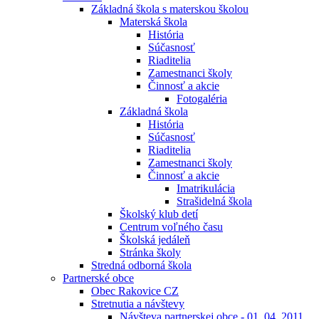
Základná škola s materskou školou
Materská škola
História
Súčasnosť
Riaditelia
Zamestnanci školy
Činnosť a akcie
Fotogaléria
Základná škola
História
Súčasnosť
Riaditelia
Zamestnanci školy
Činnosť a akcie
Imatrikulácia
Strašidelná škola
Školský klub detí
Centrum voľného času
Školská jedáleň
Stránka školy
Stredná odborná škola
Partnerské obce
Obec Rakovice CZ
Stretnutia a návštevy
Návšteva partnerskej obce - 01. 04. 2011