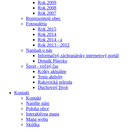
Rok 2009
Rok 2008
Rok 2007
Reprezentujú obec
Fotogaléria
Rok 2015
Rok 2014
Rok 2014 - a
Rok 2013 - 2012
Napísali o nás
Informačný záchranársky internetový portál
Denník Písecko
Šport - voľný čas
Kolky aktuálne
Tenis aktivity
Rakovická príroda
Duchovný život
Kontakt
Kontakt
Napíšte nám
Poloha obce
Interaktívna mapa
Mapa webu
Skúška