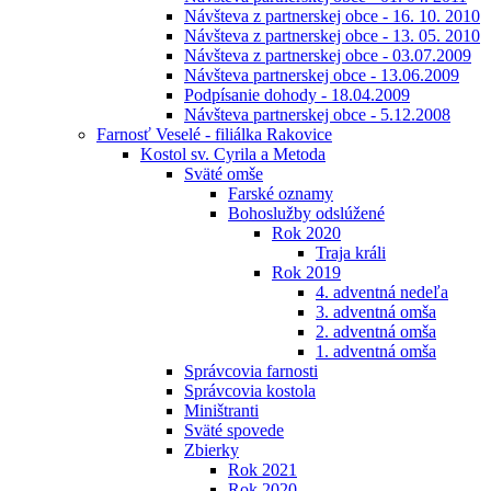
Návšteva z partnerskej obce - 16. 10. 2010
Návšteva z partnerskej obce - 13. 05. 2010
Návšteva z partnerskej obce - 03.07.2009
Návšteva partnerskej obce - 13.06.2009
Podpísanie dohody - 18.04.2009
Návšteva partnerskej obce - 5.12.2008
Farnosť Veselé - filiálka Rakovice
Kostol sv. Cyrila a Metoda
Sväté omše
Farské oznamy
Bohoslužby odslúžené
Rok 2020
Traja králi
Rok 2019
4. adventná nedeľa
3. adventná omša
2. adventná omša
1. adventná omša
Správcovia farnosti
Správcovia kostola
Miništranti
Sväté spovede
Zbierky
Rok 2021
Rok 2020