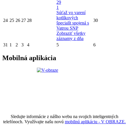
29
1
Súťaž vo varení
kotlíkových
24
25
26
27
28
30
špecialít spojená s
Vatrou SNP
Zobraziť všetky
záznamy z dňa
31
1
2
3
4
5
6
Mobilná aplikácia
Sledujte informácie z nášho webu na svojich inteligentných
telefónoch. Využívajte našu novú
mobilnú aplikáciu - V OBRAZE.