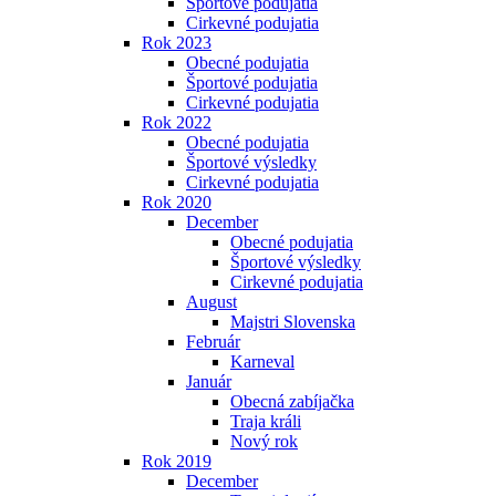
Športové podujatia
Cirkevné podujatia
Rok 2023
Obecné podujatia
Športové podujatia
Cirkevné podujatia
Rok 2022
Obecné podujatia
Športové výsledky
Cirkevné podujatia
Rok 2020
December
Obecné podujatia
Športové výsledky
Cirkevné podujatia
August
Majstri Slovenska
Február
Karneval
Január
Obecná zabíjačka
Traja králi
Nový rok
Rok 2019
December