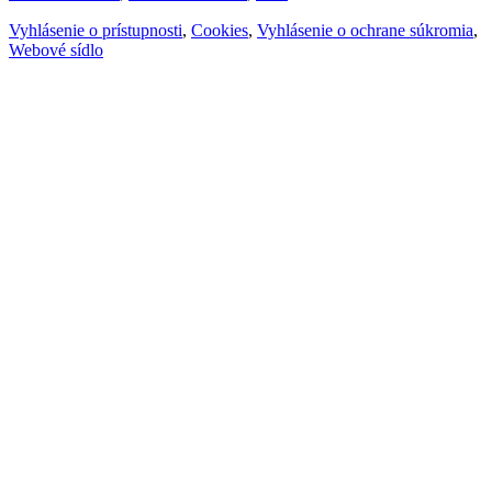
Vyhlásenie o prístupnosti
,
Cookies
,
Vyhlásenie o ochrane súkromia
,
Webové sídlo