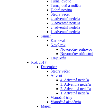
Turnaj dvojíc
Turnaj detí a rodičia
Dobrá novina
Štedrý večer
4. adventná nedeľa
3. adventná nedeľa
2. adventná nedeľa
1. adventná nedeľa
Január
Karneval
Nový rok
Novoročný príhovor
Novoročný ohňostroj
Traja králi
Rok 2017
December
Štedrý večer
Advent
4. Advetná nedeľa
3. Adventná nedeľa
2. Adventná nedeľa
1. Advetná nedeľa
Vianočné trhy
Vianočná akadémia
Marec