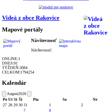
Videá z obce Rakovice
Mapové portály
Návštevnosť
Návštevnosť:
ONLINE:
1
DNES:
91
TÝŽDEŇ:
3084
CELKOM:
1794254
Kalendár
August
2026
Po
Ut
St
Št
Pia
So
Ne
27
28
29
30
31
1
2
7
8