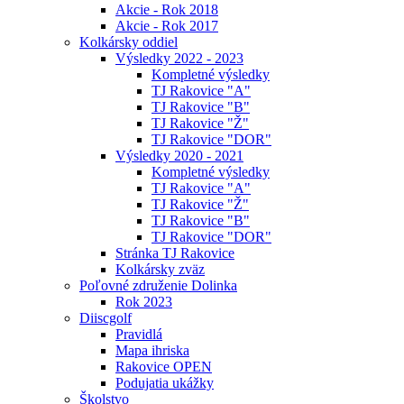
Akcie - Rok 2018
Akcie - Rok 2017
Kolkársky oddiel
Výsledky 2022 - 2023
Kompletné výsledky
TJ Rakovice "A"
TJ Rakovice "B"
TJ Rakovice "Ž"
TJ Rakovice "DOR"
Výsledky 2020 - 2021
Kompletné výsledky
TJ Rakovice "A"
TJ Rakovice "Ž"
TJ Rakovice "B"
TJ Rakovice "DOR"
Stránka TJ Rakovice
Kolkársky zväz
Poľovné združenie Dolinka
Rok 2023
Diiscgolf
Pravidlá
Mapa ihriska
Rakovice OPEN
Podujatia ukážky
Školstvo