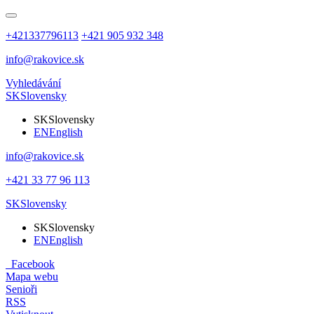
+421337796113
+421 905 932 348
info@rakovice.sk
Vyhledávání
SK
Slovensky
SK
Slovensky
EN
English
info@rakovice.sk
+421 33 77 96 113
SK
Slovensky
SK
Slovensky
EN
English
Facebook
Mapa webu
Senioři
RSS