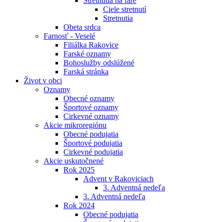
Stretnutia na fare
Ciele stretnutí
Stretnutia
Obeta srdca
Farnosť - Veselé
Filiálka Rakovice
Farské oznamy
Bohoslužby odslúžené
Farská stránka
Život v obci
Oznamy
Obecné oznamy
Športové oznamy
Cirkevné oznamy
Akcie mikroregiónu
Obecné podujatia
Športové podujatia
Cirkevné podujatia
Akcie uskutočnené
Rok 2025
Advent v Rakoviciach
3. Adventná nedeľa
3. Adventná nedeľa
Rok 2024
Obecné podujatia