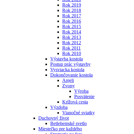
Rok 2019
Rok 2018
Rok 2017
Rok 2016
Rok 2015
Rok 2014
Rok 2013
Rok 2012
Rok 2011
Rok 2010
Výstavba kostola
Postup prác výstavby
Vysviacka kostola
Dokončovanie kostola
Anjeli
Zvony
Výroba
Posvätenie
Krížová cesta
Výzdoba
Vianočné sviatky
Duchovný život
Betlehemské svetlo
Miestečko pre každého