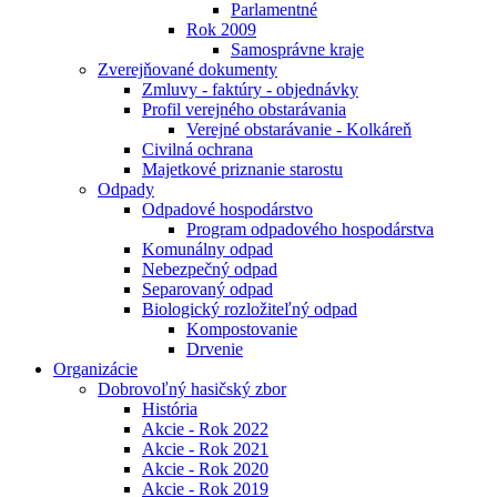
Parlamentné
Rok 2009
Samosprávne kraje
Zverejňované dokumenty
Zmluvy - faktúry - objednávky
Profil verejného obstarávania
Verejné obstarávanie - Kolkáreň
Civilná ochrana
Majetkové priznanie starostu
Odpady
Odpadové hospodárstvo
Program odpadového hospodárstva
Komunálny odpad
Nebezpečný odpad
Separovaný odpad
Biologický rozložiteľný odpad
Kompostovanie
Drvenie
Organizácie
Dobrovoľný hasičský zbor
História
Akcie - Rok 2022
Akcie - Rok 2021
Akcie - Rok 2020
Akcie - Rok 2019