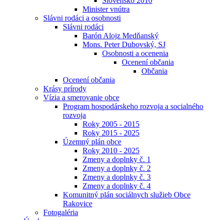
Slovensko 2010
Minister vnútra
Slávni rodáci a osobnosti
Slávni rodáci
Barón Alojz Medňanský
Mons. Peter Dubovský, SJ
Osobnosti a ocenenia
Ocenení občania
Občania
Ocenení občania
Krásy prírody
Vízia a smerovanie obce
Program hospodárskeho rozvoja a socialného
rozvoja
Roky 2005 - 2015
Roky 2015 - 2025
Územný plán obce
Roky 2010 - 2025
Zmeny a doplnky č. 1
Zmeny a doplnky č. 2
Zmeny a doplnky č. 3
Zmeny a doplnky č. 4
Komunitný plán sociálnych služieb Obce
Rakovice
Fotogaléria