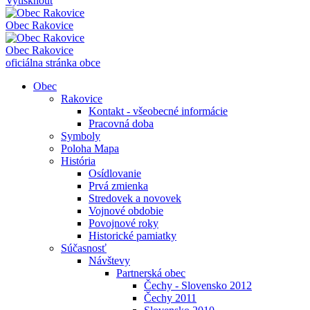
Vytisknout
Obec
Rakovice
Obec
Rakovice
oficiálna stránka obce
Obec
Rakovice
Kontakt - všeobecné informácie
Pracovná doba
Symboly
Poloha Mapa
História
Osídlovanie
Prvá zmienka
Stredovek a novovek
Vojnové obdobie
Povojnové roky
Historické pamiatky
Súčasnosť
Návštevy
Partnerská obec
Čechy - Slovensko 2012
Čechy 2011