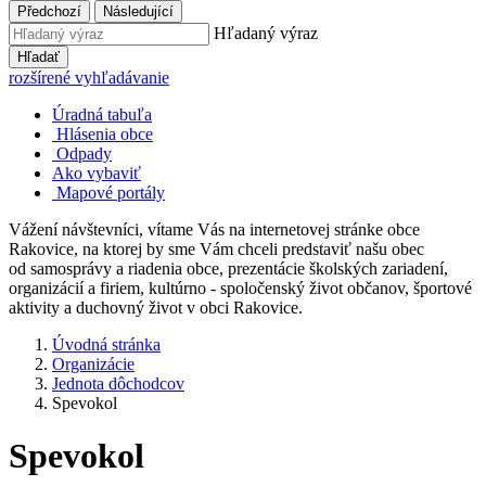
Předchozí
Následující
Hľadaný výraz
Hľadať
rozšírené vyhľadávanie
Úradná tabuľa
Hlásenia obce
Odpady
Ako vybaviť
Mapové portály
Vážení návštevníci, vítame Vás na internetovej stránke obce
Rakovice, na ktorej by sme Vám chceli predstaviť našu obec
od samosprávy a riadenia obce, prezentácie školských zariadení,
organizácií a firiem, kultúrno - spoločenský život občanov, športové
aktivity a duchovný život v obci Rakovice.
Úvodná stránka
Organizácie
Jednota dôchodcov
Spevokol
Spevokol