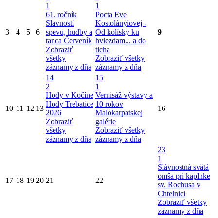
1
1
61. ročník
Pocta Eve
Slávností
Kostolányiovej -
3
4
5
6
spevu, hudby a
Od kolísky ku
9
tanca Červeník
hviezdam... a do
Zobraziť
ticha
všetky
Zobraziť všetky
záznamy z dňa
záznamy z dňa
14
15
2
1
Hody v Kočíne
Vernisáž výstavy a
Hody Trebatice
10 rokov
10
11
12
13
16
2026
Malokarpatskej
Zobraziť
galérie
všetky
Zobraziť všetky
záznamy z dňa
záznamy z dňa
23
1
Slávnostná svätá
omša pri kaplnke
17
18
19
20
21
22
sv. Rochusa v
Chtelnici
Zobraziť všetky
záznamy z dňa