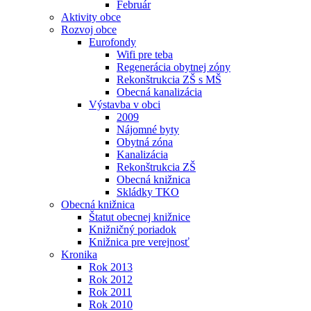
Február
Aktivity obce
Rozvoj obce
Eurofondy
Wifi pre teba
Regenerácia obytnej zóny
Rekonštrukcia ZŠ s MŠ
Obecná kanalizácia
Výstavba v obci
2009
Nájomné byty
Obytná zóna
Kanalizácia
Rekonštrukcia ZŠ
Obecná knižnica
Skládky TKO
Obecná knižnica
Štatut obecnej knižnice
Knižničný poriadok
Knižnica pre verejnosť
Kronika
Rok 2013
Rok 2012
Rok 2011
Rok 2010