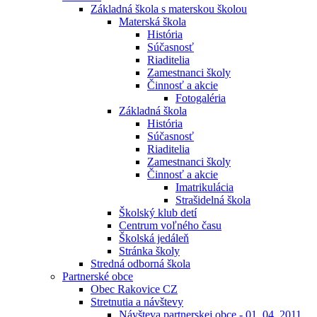
Základná škola s materskou školou
Materská škola
História
Súčasnosť
Riaditelia
Zamestnanci školy
Činnosť a akcie
Fotogaléria
Základná škola
História
Súčasnosť
Riaditelia
Zamestnanci školy
Činnosť a akcie
Imatrikulácia
Strašidelná škola
Školský klub detí
Centrum voľného času
Školská jedáleň
Stránka školy
Stredná odborná škola
Partnerské obce
Obec Rakovice CZ
Stretnutia a návštevy
Návšteva partnerskej obce - 01. 04. 2011