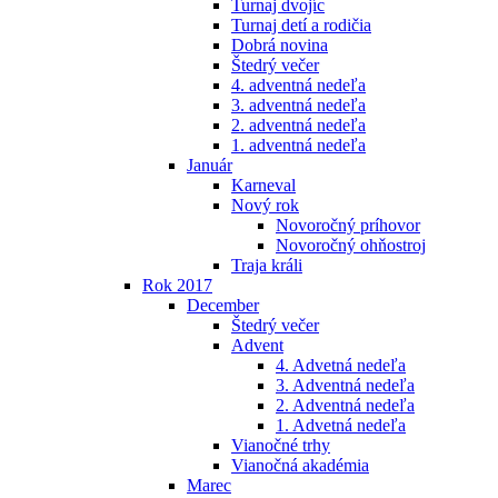
Turnaj dvojíc
Turnaj detí a rodičia
Dobrá novina
Štedrý večer
4. adventná nedeľa
3. adventná nedeľa
2. adventná nedeľa
1. adventná nedeľa
Január
Karneval
Nový rok
Novoročný príhovor
Novoročný ohňostroj
Traja králi
Rok 2017
December
Štedrý večer
Advent
4. Advetná nedeľa
3. Adventná nedeľa
2. Adventná nedeľa
1. Advetná nedeľa
Vianočné trhy
Vianočná akadémia
Marec