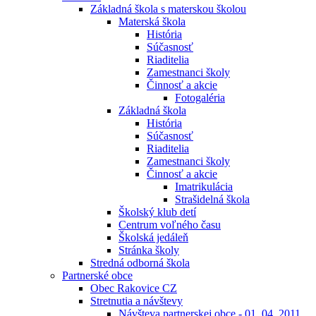
Základná škola s materskou školou
Materská škola
História
Súčasnosť
Riaditelia
Zamestnanci školy
Činnosť a akcie
Fotogaléria
Základná škola
História
Súčasnosť
Riaditelia
Zamestnanci školy
Činnosť a akcie
Imatrikulácia
Strašidelná škola
Školský klub detí
Centrum voľného času
Školská jedáleň
Stránka školy
Stredná odborná škola
Partnerské obce
Obec Rakovice CZ
Stretnutia a návštevy
Návšteva partnerskej obce - 01. 04. 2011