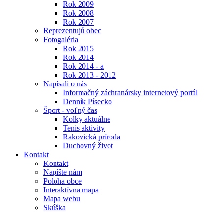
Rok 2009
Rok 2008
Rok 2007
Reprezentujú obec
Fotogaléria
Rok 2015
Rok 2014
Rok 2014 - a
Rok 2013 - 2012
Napísali o nás
Informačný záchranársky internetový portál
Denník Písecko
Šport - voľný čas
Kolky aktuálne
Tenis aktivity
Rakovická príroda
Duchovný život
Kontakt
Kontakt
Napíšte nám
Poloha obce
Interaktívna mapa
Mapa webu
Skúška