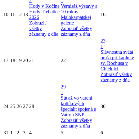
2
1
Hody v Kočíne
Vernisáž výstavy a
Hody Trebatice
10 rokov
10
11
12
13
16
2026
Malokarpatskej
Zobraziť
galérie
všetky
Zobraziť všetky
záznamy z dňa
záznamy z dňa
23
1
Slávnostná svätá
omša pri kaplnke
17
18
19
20
21
22
sv. Rochusa v
Chtelnici
Zobraziť všetky
záznamy z dňa
29
1
Súťaž vo varení
kotlíkových
24
25
26
27
28
30
špecialít spojená s
Vatrou SNP
Zobraziť všetky
záznamy z dňa
31
1
2
3
4
5
6