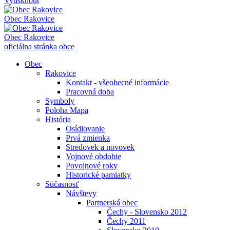
Vytisknout
Obec
Rakovice
Obec
Rakovice
oficiálna stránka obce
Obec
Rakovice
Kontakt - všeobecné informácie
Pracovná doba
Symboly
Poloha Mapa
História
Osídlovanie
Prvá zmienka
Stredovek a novovek
Vojnové obdobie
Povojnové roky
Historické pamiatky
Súčasnosť
Návštevy
Partnerská obec
Čechy - Slovensko 2012
Čechy 2011