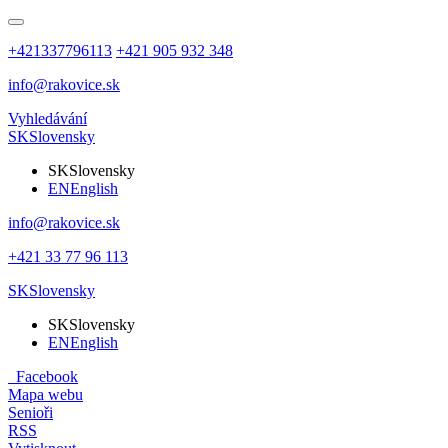
+421337796113
+421 905 932 348
info@rakovice.sk
Vyhledávání
SK
Slovensky
SK
Slovensky
EN
English
info@rakovice.sk
+421 33 77 96 113
SK
Slovensky
SK
Slovensky
EN
English
Facebook
Mapa webu
Senioři
RSS