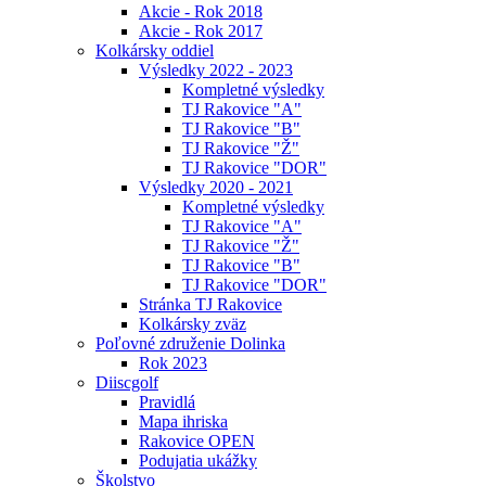
Akcie - Rok 2018
Akcie - Rok 2017
Kolkársky oddiel
Výsledky 2022 - 2023
Kompletné výsledky
TJ Rakovice "A"
TJ Rakovice "B"
TJ Rakovice "Ž"
TJ Rakovice "DOR"
Výsledky 2020 - 2021
Kompletné výsledky
TJ Rakovice "A"
TJ Rakovice "Ž"
TJ Rakovice "B"
TJ Rakovice "DOR"
Stránka TJ Rakovice
Kolkársky zväz
Poľovné združenie Dolinka
Rok 2023
Diiscgolf
Pravidlá
Mapa ihriska
Rakovice OPEN
Podujatia ukážky
Školstvo