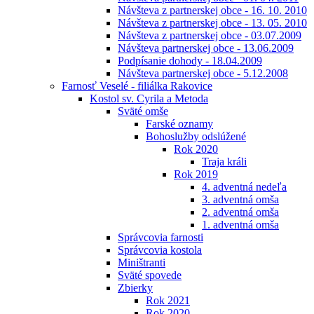
Návšteva z partnerskej obce - 16. 10. 2010
Návšteva z partnerskej obce - 13. 05. 2010
Návšteva z partnerskej obce - 03.07.2009
Návšteva partnerskej obce - 13.06.2009
Podpísanie dohody - 18.04.2009
Návšteva partnerskej obce - 5.12.2008
Farnosť Veselé - filiálka Rakovice
Kostol sv. Cyrila a Metoda
Sväté omše
Farské oznamy
Bohoslužby odslúžené
Rok 2020
Traja králi
Rok 2019
4. adventná nedeľa
3. adventná omša
2. adventná omša
1. adventná omša
Správcovia farnosti
Správcovia kostola
Miništranti
Sväté spovede
Zbierky
Rok 2021
Rok 2020