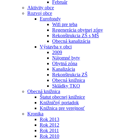
Február
Aktivity obce
Rozvoj obce
Eurofondy
Wifi pre teba
Regenerácia obytnej zóny
Rekonštrukcia ZŠ s MŠ
Obecná kanalizácia
Výstavba v obci
2009
Nájomné byty
Obytná zóna
Kanalizácia
Rekonštrukcia ZŠ
Obecná knižnica
Skládky TKO
Obecná knižnica
Štatut obecnej knižnice
Knižničný poriadok
Knižnica pre verejnosť
Kronika
Rok 2013
Rok 2012
Rok 2011
Rok 2010