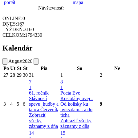
Návštevnosť:
ONLINE:
0
DNES:
167
TÝŽDEŇ:
3160
CELKOM:
1794330
Kalendár
August
2026
Po
Ut
St
Št
Pia
So
Ne
27
28
29
30
31
1
2
7
8
1
1
61. ročník
Pocta Eve
Slávností
Kostolányiovej -
3
4
5
6
spevu, hudby a
Od kolísky ku
9
tanca Červeník
hviezdam... a do
Zobraziť
ticha
všetky
Zobraziť všetky
záznamy z dňa
záznamy z dňa
14
15