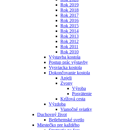
Rok 2019
Rok 2018
Rok 2017
Rok 2016
Rok 2015
Rok 2014
Rok 2013
Rok 2012
Rok 2011
Rok 2010
Výstavba kostola
Postup prác výstavby
Vysviacka kostola
Dokončovanie kostola
Anjeli
Zvony
Výroba
Posvätenie
Krížová cesta
Výzdoba
Vianočné sviatky
Duchovný život
Betlehemské svetlo
Miestečko pre každého