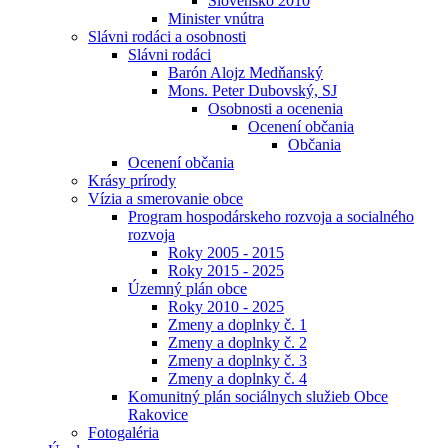
Slovensko 2010
Minister vnútra
Slávni rodáci a osobnosti
Slávni rodáci
Barón Alojz Medňanský
Mons. Peter Dubovský, SJ
Osobnosti a ocenenia
Ocenení občania
Občania
Ocenení občania
Krásy prírody
Vízia a smerovanie obce
Program hospodárskeho rozvoja a socialného
rozvoja
Roky 2005 - 2015
Roky 2015 - 2025
Územný plán obce
Roky 2010 - 2025
Zmeny a doplnky č. 1
Zmeny a doplnky č. 2
Zmeny a doplnky č. 3
Zmeny a doplnky č. 4
Komunitný plán sociálnych služieb Obce
Rakovice
Fotogaléria