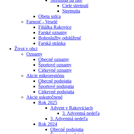
Stretnutia na fare
Ciele stretnutí
Stretnutia
Obeta srdca
Farnosť - Veselé
Filiálka Rakovice
Farské oznamy
Bohoslužby odslúžené
Farská stránka
Život v obci
Oznamy
Obecné oznamy
Športové oznamy
Cirkevné oznamy
Akcie mikroregiónu
Obecné podujatia
Športové podujatia
Cirkevné podujatia
Akcie uskutočnené
Rok 2025
Advent v Rakoviciach
3. Adventná nedeľa
3. Adventná nedeľa
Rok 2024
Obecné podujatia