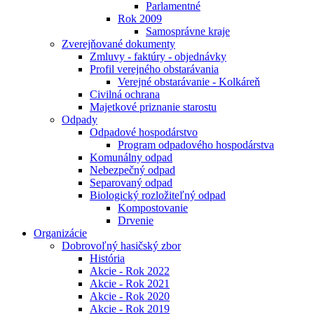
Parlamentné
Rok 2009
Samosprávne kraje
Zverejňované dokumenty
Zmluvy - faktúry - objednávky
Profil verejného obstarávania
Verejné obstarávanie - Kolkáreň
Civilná ochrana
Majetkové priznanie starostu
Odpady
Odpadové hospodárstvo
Program odpadového hospodárstva
Komunálny odpad
Nebezpečný odpad
Separovaný odpad
Biologický rozložiteľný odpad
Kompostovanie
Drvenie
Organizácie
Dobrovoľný hasičský zbor
História
Akcie - Rok 2022
Akcie - Rok 2021
Akcie - Rok 2020
Akcie - Rok 2019