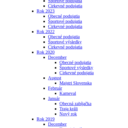
Športové podujatia
Cirkevné podujatia
Rok 2023
Obecné podujatia
Športové podujatia
Cirkevné podujatia
Rok 2022
Obecné podujatia
Športové výsledky
Cirkevné podujatia
Rok 2020
December
Obecné podujatia
Športové výsledky
Cirkevné podujatia
August
Majstri Slovenska
Február
Karneval
Január
Obecná zabíjačka
Traja králi
Nový rok
Rok 2019
December