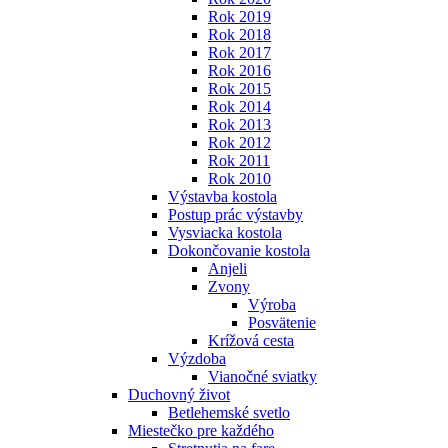
Rok 2019
Rok 2018
Rok 2017
Rok 2016
Rok 2015
Rok 2014
Rok 2013
Rok 2012
Rok 2011
Rok 2010
Výstavba kostola
Postup prác výstavby
Vysviacka kostola
Dokončovanie kostola
Anjeli
Zvony
Výroba
Posvätenie
Krížová cesta
Výzdoba
Vianočné sviatky
Duchovný život
Betlehemské svetlo
Miestečko pre každého