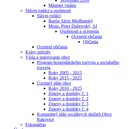
Slovensko 2010
Minister vnútra
Slávni rodáci a osobnosti
Slávni rodáci
Barón Alojz Medňanský
Mons. Peter Dubovský, SJ
Osobnosti a ocenenia
Ocenení občania
Občania
Ocenení občania
Krásy prírody
Vízia a smerovanie obce
Program hospodárskeho rozvoja a socialného
rozvoja
Roky 2005 - 2015
Roky 2015 - 2025
Územný plán obce
Roky 2010 - 2025
Zmeny a doplnky č. 1
Zmeny a doplnky č. 2
Zmeny a doplnky č. 3
Zmeny a doplnky č. 4
Komunitný plán sociálnych služieb Obce
Rakovice
Fotogaléria