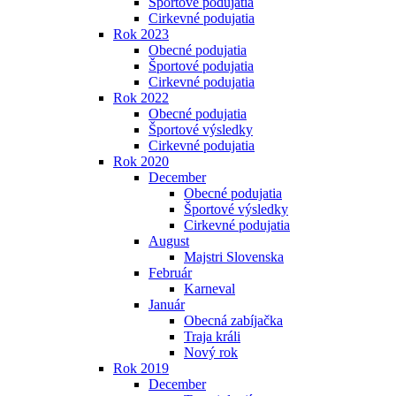
Športové podujatia
Cirkevné podujatia
Rok 2023
Obecné podujatia
Športové podujatia
Cirkevné podujatia
Rok 2022
Obecné podujatia
Športové výsledky
Cirkevné podujatia
Rok 2020
December
Obecné podujatia
Športové výsledky
Cirkevné podujatia
August
Majstri Slovenska
Február
Karneval
Január
Obecná zabíjačka
Traja králi
Nový rok
Rok 2019
December