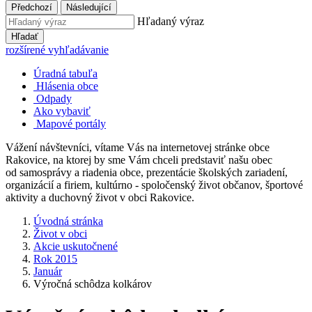
Předchozí
Následující
Hľadaný výraz
Hľadať
rozšírené vyhľadávanie
Úradná tabuľa
Hlásenia obce
Odpady
Ako vybaviť
Mapové portály
Vážení návštevníci, vítame Vás na internetovej stránke obce
Rakovice, na ktorej by sme Vám chceli predstaviť našu obec
od samosprávy a riadenia obce, prezentácie školských zariadení,
organizácií a firiem, kultúrno - spoločenský život občanov, športové
aktivity a duchovný život v obci Rakovice.
Úvodná stránka
Život v obci
Akcie uskutočnené
Rok 2015
Január
Výročná schôdza kolkárov