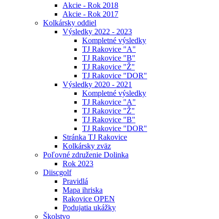
Akcie - Rok 2018
Akcie - Rok 2017
Kolkársky oddiel
Výsledky 2022 - 2023
Kompletné výsledky
TJ Rakovice "A"
TJ Rakovice "B"
TJ Rakovice "Ž"
TJ Rakovice "DOR"
Výsledky 2020 - 2021
Kompletné výsledky
TJ Rakovice "A"
TJ Rakovice "Ž"
TJ Rakovice "B"
TJ Rakovice "DOR"
Stránka TJ Rakovice
Kolkársky zväz
Poľovné združenie Dolinka
Rok 2023
Diiscgolf
Pravidlá
Mapa ihriska
Rakovice OPEN
Podujatia ukážky
Školstvo