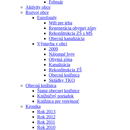
Február
Aktivity obce
Rozvoj obce
Eurofondy
Wifi pre teba
Regenerácia obytnej zóny
Rekonštrukcia ZŠ s MŠ
Obecná kanalizácia
Výstavba v obci
2009
Nájomné byty
Obytná zóna
Kanalizácia
Rekonštrukcia ZŠ
Obecná knižnica
Skládky TKO
Obecná knižnica
Štatut obecnej knižnice
Knižničný poriadok
Knižnica pre verejnosť
Kronika
Rok 2013
Rok 2012
Rok 2011
Rok 2010