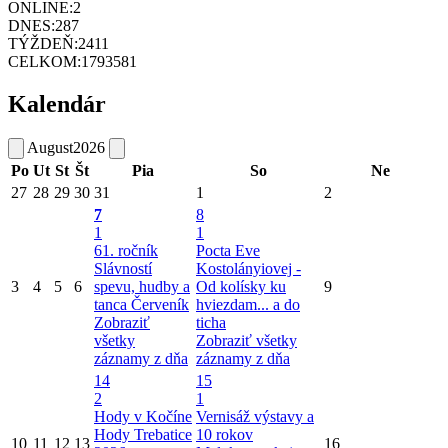
ONLINE:
2
DNES:
287
TÝŽDEŇ:
2411
CELKOM:
1793581
Kalendár
August
2026
Po
Ut
St
Št
Pia
So
Ne
27
28
29
30
31
1
2
7
8
1
1
61. ročník
Pocta Eve
Slávností
Kostolányiovej -
3
4
5
6
spevu, hudby a
Od kolísky ku
9
tanca Červeník
hviezdam... a do
Zobraziť
ticha
všetky
Zobraziť všetky
záznamy z dňa
záznamy z dňa
14
15
2
1
Hody v Kočíne
Vernisáž výstavy a
Hody Trebatice
10 rokov
10
11
12
13
16