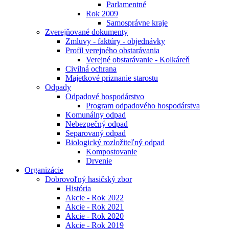
Parlamentné
Rok 2009
Samosprávne kraje
Zverejňované dokumenty
Zmluvy - faktúry - objednávky
Profil verejného obstarávania
Verejné obstarávanie - Kolkáreň
Civilná ochrana
Majetkové priznanie starostu
Odpady
Odpadové hospodárstvo
Program odpadového hospodárstva
Komunálny odpad
Nebezpečný odpad
Separovaný odpad
Biologický rozložiteľný odpad
Kompostovanie
Drvenie
Organizácie
Dobrovoľný hasičský zbor
História
Akcie - Rok 2022
Akcie - Rok 2021
Akcie - Rok 2020
Akcie - Rok 2019