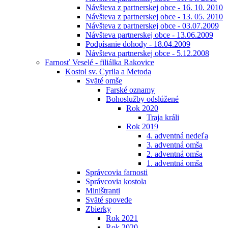
Návšteva z partnerskej obce - 16. 10. 2010
Návšteva z partnerskej obce - 13. 05. 2010
Návšteva z partnerskej obce - 03.07.2009
Návšteva partnerskej obce - 13.06.2009
Podpísanie dohody - 18.04.2009
Návšteva partnerskej obce - 5.12.2008
Farnosť Veselé - filiálka Rakovice
Kostol sv. Cyrila a Metoda
Sväté omše
Farské oznamy
Bohoslužby odslúžené
Rok 2020
Traja králi
Rok 2019
4. adventná nedeľa
3. adventná omša
2. adventná omša
1. adventná omša
Správcovia farnosti
Správcovia kostola
Miništranti
Sväté spovede
Zbierky
Rok 2021
Rok 2020