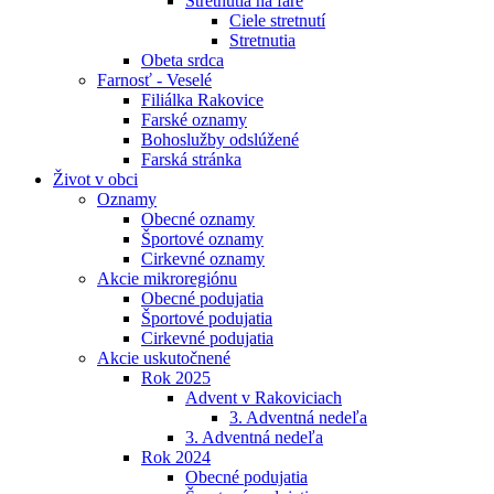
Stretnutia na fare
Ciele stretnutí
Stretnutia
Obeta srdca
Farnosť - Veselé
Filiálka Rakovice
Farské oznamy
Bohoslužby odslúžené
Farská stránka
Život v obci
Oznamy
Obecné oznamy
Športové oznamy
Cirkevné oznamy
Akcie mikroregiónu
Obecné podujatia
Športové podujatia
Cirkevné podujatia
Akcie uskutočnené
Rok 2025
Advent v Rakoviciach
3. Adventná nedeľa
3. Adventná nedeľa
Rok 2024
Obecné podujatia