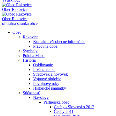
Vytisknout
Obec
Rakovice
Obec
Rakovice
oficiálna stránka obce
Obec
Rakovice
Kontakt - všeobecné informácie
Pracovná doba
Symboly
Poloha Mapa
História
Osídlovanie
Prvá zmienka
Stredovek a novovek
Vojnové obdobie
Povojnové roky
Historické pamiatky
Súčasnosť
Návštevy
Partnerská obec
Čechy - Slovensko 2012
Čechy 2011