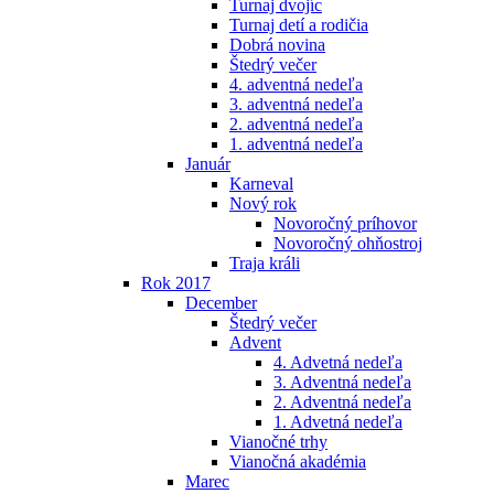
Turnaj dvojíc
Turnaj detí a rodičia
Dobrá novina
Štedrý večer
4. adventná nedeľa
3. adventná nedeľa
2. adventná nedeľa
1. adventná nedeľa
Január
Karneval
Nový rok
Novoročný príhovor
Novoročný ohňostroj
Traja králi
Rok 2017
December
Štedrý večer
Advent
4. Advetná nedeľa
3. Adventná nedeľa
2. Adventná nedeľa
1. Advetná nedeľa
Vianočné trhy
Vianočná akadémia
Marec