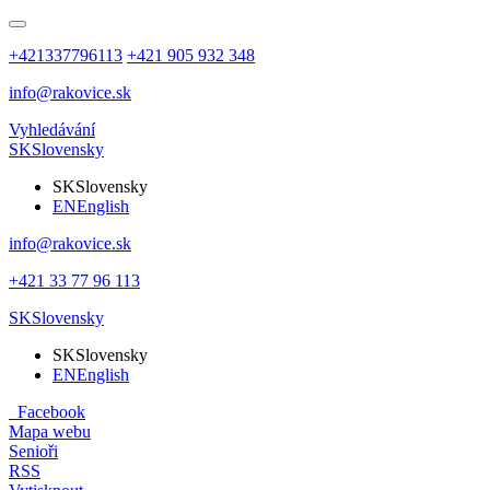
+421337796113
+421 905 932 348
info@rakovice.sk
Vyhledávání
SK
Slovensky
SK
Slovensky
EN
English
info@rakovice.sk
+421 33 77 96 113
SK
Slovensky
SK
Slovensky
EN
English
Facebook
Mapa webu
Senioři
RSS