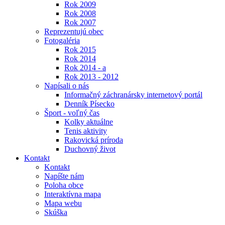
Rok 2009
Rok 2008
Rok 2007
Reprezentujú obec
Fotogaléria
Rok 2015
Rok 2014
Rok 2014 - a
Rok 2013 - 2012
Napísali o nás
Informačný záchranársky internetový portál
Denník Písecko
Šport - voľný čas
Kolky aktuálne
Tenis aktivity
Rakovická príroda
Duchovný život
Kontakt
Kontakt
Napíšte nám
Poloha obce
Interaktívna mapa
Mapa webu
Skúška