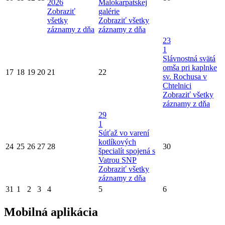
2026
Malokarpatskej
Zobraziť
galérie
všetky
Zobraziť všetky
záznamy z dňa
záznamy z dňa
23
1
Slávnostná svätá
omša pri kaplnke
17
18
19
20
21
22
sv. Rochusa v
Chtelnici
Zobraziť všetky
záznamy z dňa
29
1
Súťaž vo varení
kotlíkových
24
25
26
27
28
30
špecialít spojená s
Vatrou SNP
Zobraziť všetky
záznamy z dňa
31
1
2
3
4
5
6
Mobilná aplikácia