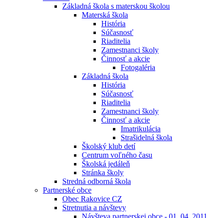
Základná škola s materskou školou
Materská škola
História
Súčasnosť
Riaditelia
Zamestnanci školy
Činnosť a akcie
Fotogaléria
Základná škola
História
Súčasnosť
Riaditelia
Zamestnanci školy
Činnosť a akcie
Imatrikulácia
Strašidelná škola
Školský klub detí
Centrum voľného času
Školská jedáleň
Stránka školy
Stredná odborná škola
Partnerské obce
Obec Rakovice CZ
Stretnutia a návštevy
Návšteva partnerskej obce - 01. 04. 2011