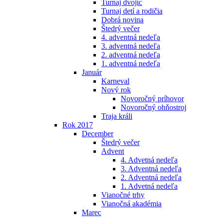
Turnaj dvojíc
Turnaj detí a rodičia
Dobrá novina
Štedrý večer
4. adventná nedeľa
3. adventná nedeľa
2. adventná nedeľa
1. adventná nedeľa
Január
Karneval
Nový rok
Novoročný príhovor
Novoročný ohňostroj
Traja králi
Rok 2017
December
Štedrý večer
Advent
4. Advetná nedeľa
3. Adventná nedeľa
2. Adventná nedeľa
1. Advetná nedeľa
Vianočné trhy
Vianočná akadémia
Marec