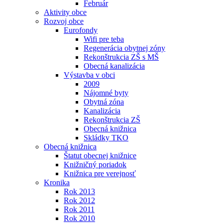
Február
Aktivity obce
Rozvoj obce
Eurofondy
Wifi pre teba
Regenerácia obytnej zóny
Rekonštrukcia ZŠ s MŠ
Obecná kanalizácia
Výstavba v obci
2009
Nájomné byty
Obytná zóna
Kanalizácia
Rekonštrukcia ZŠ
Obecná knižnica
Skládky TKO
Obecná knižnica
Štatut obecnej knižnice
Knižničný poriadok
Knižnica pre verejnosť
Kronika
Rok 2013
Rok 2012
Rok 2011
Rok 2010