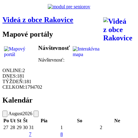
Videá z obce Rakovice
Mapové portály
Návštevnosť
Návštevnosť:
ONLINE:
2
DNES:
181
TÝŽDEŇ:
181
CELKOM:
1794702
Kalendár
August
2026
Po
Ut
St
Št
Pia
So
Ne
27
28
29
30
31
1
2
7
8