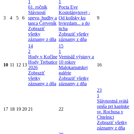
1
1
61. ročník
Pocta Eve
Slávností
Kostolányiovej -
3
4
5
6
spevu, hudby a
Od kolísky ku
9
tanca Červeník
hviezdam... a do
Zobraziť
ticha
všetky
Zobraziť všetky
záznamy z dňa
záznamy z dňa
14
15
2
1
Hody v Kočíne
Vernisáž výstavy a
Hody Trebatice
10 rokov
10
11
12
13
16
2026
Malokarpatskej
Zobraziť
galérie
všetky
Zobraziť všetky
záznamy z dňa
záznamy z dňa
23
1
Slávnostná svätá
omša pri kaplnke
17
18
19
20
21
22
sv. Rochusa v
Chtelnici
Zobraziť všetky
záznamy z dňa