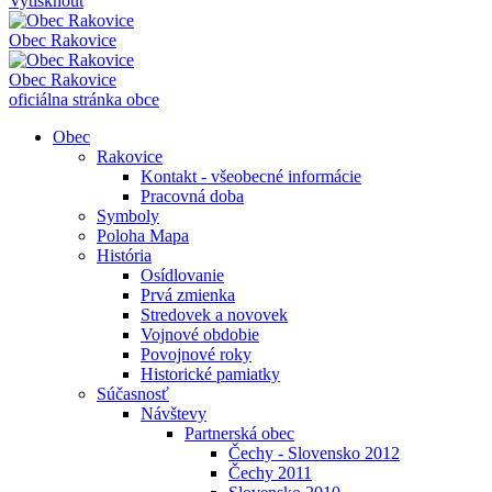
Vytisknout
Obec
Rakovice
Obec
Rakovice
oficiálna stránka obce
Obec
Rakovice
Kontakt - všeobecné informácie
Pracovná doba
Symboly
Poloha Mapa
História
Osídlovanie
Prvá zmienka
Stredovek a novovek
Vojnové obdobie
Povojnové roky
Historické pamiatky
Súčasnosť
Návštevy
Partnerská obec
Čechy - Slovensko 2012
Čechy 2011