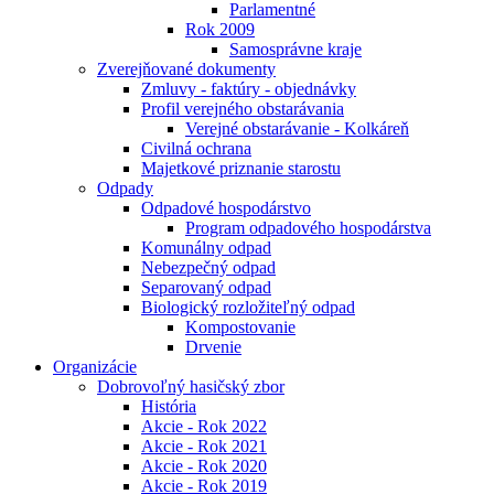
Parlamentné
Rok 2009
Samosprávne kraje
Zverejňované dokumenty
Zmluvy - faktúry - objednávky
Profil verejného obstarávania
Verejné obstarávanie - Kolkáreň
Civilná ochrana
Majetkové priznanie starostu
Odpady
Odpadové hospodárstvo
Program odpadového hospodárstva
Komunálny odpad
Nebezpečný odpad
Separovaný odpad
Biologický rozložiteľný odpad
Kompostovanie
Drvenie
Organizácie
Dobrovoľný hasičský zbor
História
Akcie - Rok 2022
Akcie - Rok 2021
Akcie - Rok 2020
Akcie - Rok 2019