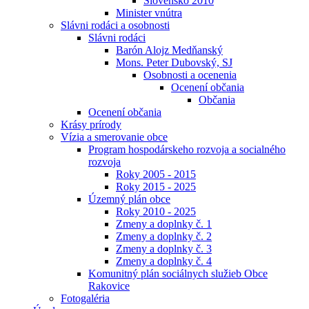
Slovensko 2010
Minister vnútra
Slávni rodáci a osobnosti
Slávni rodáci
Barón Alojz Medňanský
Mons. Peter Dubovský, SJ
Osobnosti a ocenenia
Ocenení občania
Občania
Ocenení občania
Krásy prírody
Vízia a smerovanie obce
Program hospodárskeho rozvoja a socialného
rozvoja
Roky 2005 - 2015
Roky 2015 - 2025
Územný plán obce
Roky 2010 - 2025
Zmeny a doplnky č. 1
Zmeny a doplnky č. 2
Zmeny a doplnky č. 3
Zmeny a doplnky č. 4
Komunitný plán sociálnych služieb Obce
Rakovice
Fotogaléria