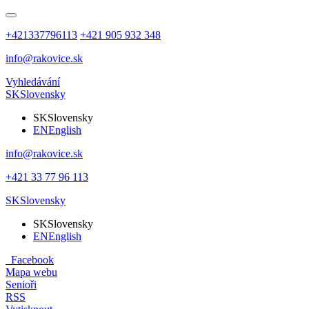
+421337796113
+421 905 932 348
info@rakovice.sk
Vyhledávání
SK
Slovensky
SK
Slovensky
EN
English
info@rakovice.sk
+421 33 77 96 113
SK
Slovensky
SK
Slovensky
EN
English
Facebook
Mapa webu
Senioři
RSS