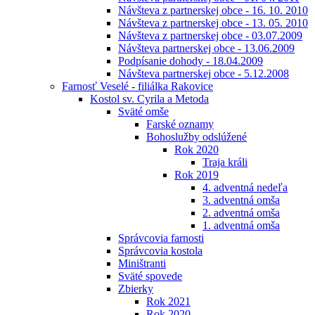
Návšteva z partnerskej obce - 16. 10. 2010
Návšteva z partnerskej obce - 13. 05. 2010
Návšteva z partnerskej obce - 03.07.2009
Návšteva partnerskej obce - 13.06.2009
Podpísanie dohody - 18.04.2009
Návšteva partnerskej obce - 5.12.2008
Farnosť Veselé - filiálka Rakovice
Kostol sv. Cyrila a Metoda
Sväté omše
Farské oznamy
Bohoslužby odslúžené
Rok 2020
Traja králi
Rok 2019
4. adventná nedeľa
3. adventná omša
2. adventná omša
1. adventná omša
Správcovia farnosti
Správcovia kostola
Miništranti
Sväté spovede
Zbierky
Rok 2021
Rok 2020