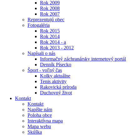
Rok 2009
Rok 2008
Rok 2007
Reprezentujú obec
Fotogaléria
Rok 2015
Rok 2014
Rok 2014 - a
Rok 2013 - 2012
Napísali o nás
Informačný záchranársky internetový portál
Denník Písecko
Šport - voľný čas
Kolky aktuálne
Tenis aktivity
Rakovická príroda
Duchovný život
Kontakt
Kontakt
Napíšte nám
Poloha obce
Interaktívna mapa
Mapa webu
Skúška