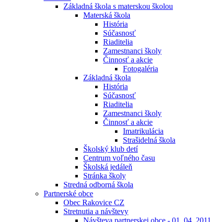
Základná škola s materskou školou
Materská škola
História
Súčasnosť
Riaditelia
Zamestnanci školy
Činnosť a akcie
Fotogaléria
Základná škola
História
Súčasnosť
Riaditelia
Zamestnanci školy
Činnosť a akcie
Imatrikulácia
Strašidelná škola
Školský klub detí
Centrum voľného času
Školská jedáleň
Stránka školy
Stredná odborná škola
Partnerské obce
Obec Rakovice CZ
Stretnutia a návštevy
Návšteva partnerskej obce - 01. 04. 2011