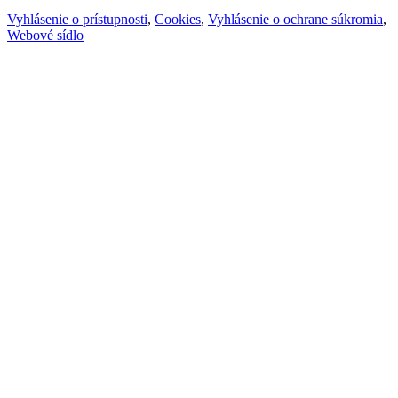
Vyhlásenie o prístupnosti
,
Cookies
,
Vyhlásenie o ochrane súkromia
,
Webové sídlo