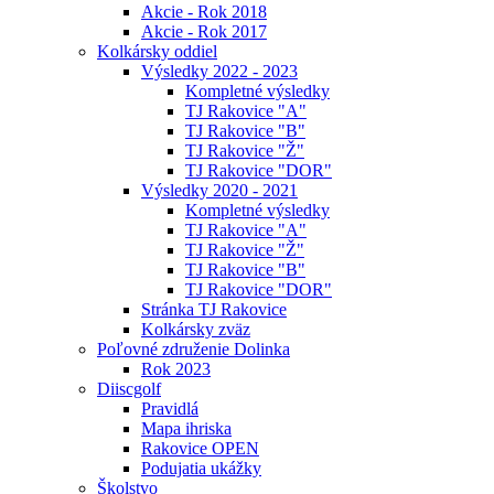
Akcie - Rok 2018
Akcie - Rok 2017
Kolkársky oddiel
Výsledky 2022 - 2023
Kompletné výsledky
TJ Rakovice "A"
TJ Rakovice "B"
TJ Rakovice "Ž"
TJ Rakovice "DOR"
Výsledky 2020 - 2021
Kompletné výsledky
TJ Rakovice "A"
TJ Rakovice "Ž"
TJ Rakovice "B"
TJ Rakovice "DOR"
Stránka TJ Rakovice
Kolkársky zväz
Poľovné združenie Dolinka
Rok 2023
Diiscgolf
Pravidlá
Mapa ihriska
Rakovice OPEN
Podujatia ukážky
Školstvo