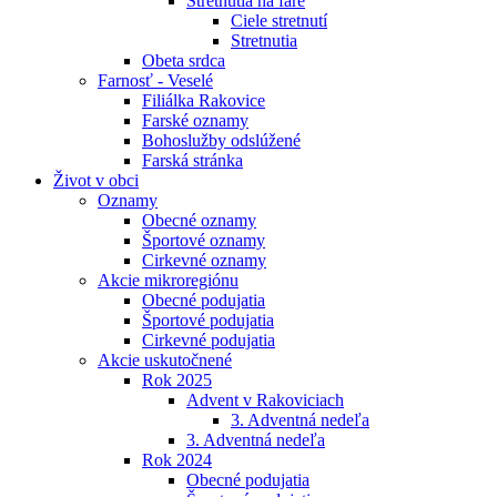
Stretnutia na fare
Ciele stretnutí
Stretnutia
Obeta srdca
Farnosť - Veselé
Filiálka Rakovice
Farské oznamy
Bohoslužby odslúžené
Farská stránka
Život v obci
Oznamy
Obecné oznamy
Športové oznamy
Cirkevné oznamy
Akcie mikroregiónu
Obecné podujatia
Športové podujatia
Cirkevné podujatia
Akcie uskutočnené
Rok 2025
Advent v Rakoviciach
3. Adventná nedeľa
3. Adventná nedeľa
Rok 2024
Obecné podujatia