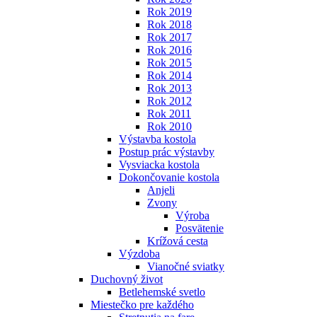
Rok 2019
Rok 2018
Rok 2017
Rok 2016
Rok 2015
Rok 2014
Rok 2013
Rok 2012
Rok 2011
Rok 2010
Výstavba kostola
Postup prác výstavby
Vysviacka kostola
Dokončovanie kostola
Anjeli
Zvony
Výroba
Posvätenie
Krížová cesta
Výzdoba
Vianočné sviatky
Duchovný život
Betlehemské svetlo
Miestečko pre každého