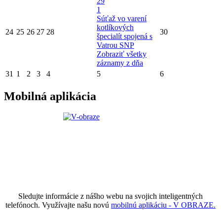
29
1
Súťaž vo varení
kotlíkových
24
25
26
27
28
30
špecialít spojená s
Vatrou SNP
Zobraziť všetky
záznamy z dňa
31
1
2
3
4
5
6
Mobilná aplikácia
Sledujte informácie z nášho webu na svojich inteligentných
telefónoch. Využívajte našu novú
mobilnú aplikáciu - V OBRAZE.