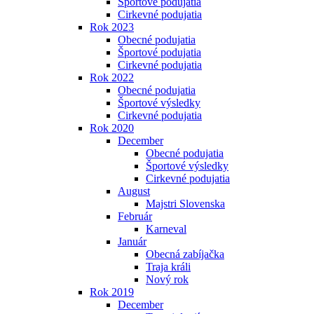
Športové podujatia
Cirkevné podujatia
Rok 2023
Obecné podujatia
Športové podujatia
Cirkevné podujatia
Rok 2022
Obecné podujatia
Športové výsledky
Cirkevné podujatia
Rok 2020
December
Obecné podujatia
Športové výsledky
Cirkevné podujatia
August
Majstri Slovenska
Február
Karneval
Január
Obecná zabíjačka
Traja králi
Nový rok
Rok 2019
December