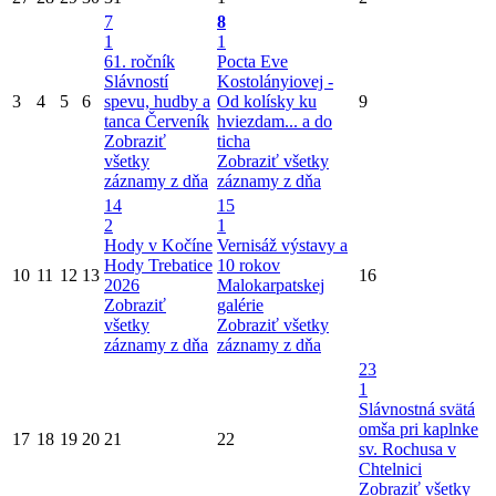
7
8
1
1
61. ročník
Pocta Eve
Slávností
Kostolányiovej -
3
4
5
6
spevu, hudby a
Od kolísky ku
9
tanca Červeník
hviezdam... a do
Zobraziť
ticha
všetky
Zobraziť všetky
záznamy z dňa
záznamy z dňa
14
15
2
1
Hody v Kočíne
Vernisáž výstavy a
Hody Trebatice
10 rokov
10
11
12
13
16
2026
Malokarpatskej
Zobraziť
galérie
všetky
Zobraziť všetky
záznamy z dňa
záznamy z dňa
23
1
Slávnostná svätá
omša pri kaplnke
17
18
19
20
21
22
sv. Rochusa v
Chtelnici
Zobraziť všetky