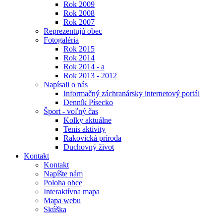
Rok 2009
Rok 2008
Rok 2007
Reprezentujú obec
Fotogaléria
Rok 2015
Rok 2014
Rok 2014 - a
Rok 2013 - 2012
Napísali o nás
Informačný záchranársky internetový portál
Denník Písecko
Šport - voľný čas
Kolky aktuálne
Tenis aktivity
Rakovická príroda
Duchovný život
Kontakt
Kontakt
Napíšte nám
Poloha obce
Interaktívna mapa
Mapa webu
Skúška