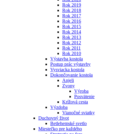
Rok 2019
Rok 2018
Rok 2017
Rok 2016
Rok 2015
Rok 2014
Rok 2013
Rok 2012
Rok 2011
Rok 2010
Výstavba kostola
Postup prác výstavby
Vysviacka kostola
Dokončovanie kostola
Anjeli
Zvony
Výroba
Posvätenie
Krížová cesta
Výzdoba
Vianočné sviatky
Duchovný život
Betlehemské svetlo
Miestečko pre každého