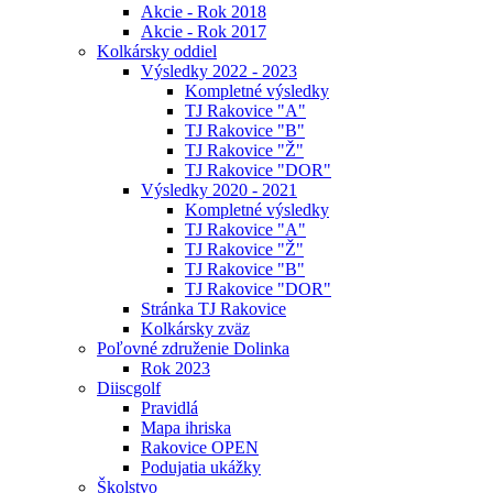
Akcie - Rok 2018
Akcie - Rok 2017
Kolkársky oddiel
Výsledky 2022 - 2023
Kompletné výsledky
TJ Rakovice "A"
TJ Rakovice "B"
TJ Rakovice "Ž"
TJ Rakovice "DOR"
Výsledky 2020 - 2021
Kompletné výsledky
TJ Rakovice "A"
TJ Rakovice "Ž"
TJ Rakovice "B"
TJ Rakovice "DOR"
Stránka TJ Rakovice
Kolkársky zväz
Poľovné združenie Dolinka
Rok 2023
Diiscgolf
Pravidlá
Mapa ihriska
Rakovice OPEN
Podujatia ukážky
Školstvo