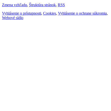
Zmena vzhľadu
,
Štruktúra stránok
,
RSS
Vyhlásenie o prístupnosti
,
Cookies
,
Vyhlásenie o ochrane súkromia
,
Webové sídlo