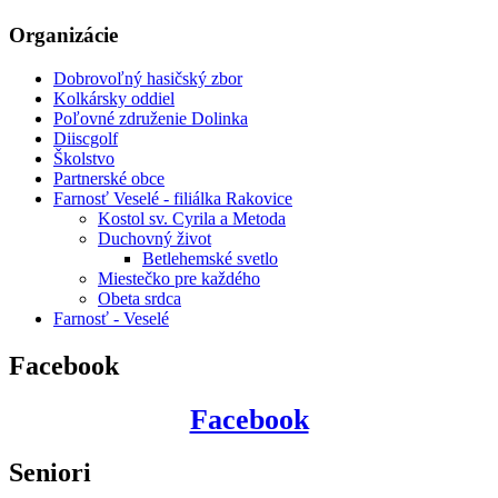
Organizácie
Dobrovoľný hasičský zbor
Kolkársky oddiel
Poľovné združenie Dolinka
Diiscgolf
Školstvo
Partnerské obce
Farnosť Veselé - filiálka Rakovice
Kostol sv. Cyrila a Metoda
Duchovný život
Betlehemské svetlo
Miestečko pre každého
Obeta srdca
Farnosť - Veselé
Facebook
Facebook
Seniori