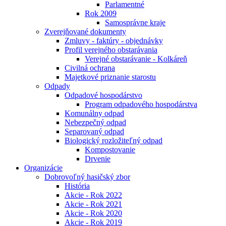
Parlamentné
Rok 2009
Samosprávne kraje
Zverejňované dokumenty
Zmluvy - faktúry - objednávky
Profil verejného obstarávania
Verejné obstarávanie - Kolkáreň
Civilná ochrana
Majetkové priznanie starostu
Odpady
Odpadové hospodárstvo
Program odpadového hospodárstva
Komunálny odpad
Nebezpečný odpad
Separovaný odpad
Biologický rozložiteľný odpad
Kompostovanie
Drvenie
Organizácie
Dobrovoľný hasičský zbor
História
Akcie - Rok 2022
Akcie - Rok 2021
Akcie - Rok 2020
Akcie - Rok 2019