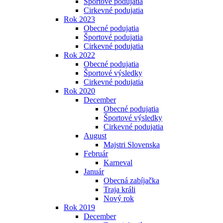
Športové podujatia
Cirkevné podujatia
Rok 2023
Obecné podujatia
Športové podujatia
Cirkevné podujatia
Rok 2022
Obecné podujatia
Športové výsledky
Cirkevné podujatia
Rok 2020
December
Obecné podujatia
Športové výsledky
Cirkevné podujatia
August
Majstri Slovenska
Február
Karneval
Január
Obecná zabíjačka
Traja králi
Nový rok
Rok 2019
December