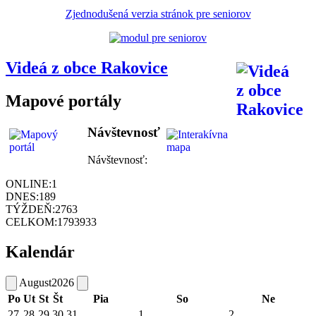
Zjednodušená verzia stránok pre seniorov
Videá z obce Rakovice
Mapové portály
Návštevnosť
Návštevnosť:
ONLINE:
1
DNES:
189
TÝŽDEŇ:
2763
CELKOM:
1793933
Kalendár
August
2026
Po
Ut
St
Št
Pia
So
Ne
27
28
29
30
31
1
2