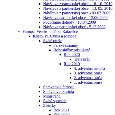
Návšteva z partnerskej obce - 16. 10. 2010
Návšteva z partnerskej obce - 13. 05. 2010
Návšteva z partnerskej obce - 03.07.2009
Návšteva partnerskej obce - 13.06.2009
Podpísanie dohody - 18.04.2009
Návšteva partnerskej obce - 5.12.2008
Farnosť Veselé - filiálka Rakovice
Kostol sv. Cyrila a Metoda
Sväté omše
Farské oznamy
Bohoslužby odslúžené
Rok 2020
Traja králi
Rok 2019
4. adventná nedeľa
3. adventná omša
2. adventná omša
1. adventná omša
Správcovia farnosti
Správcovia kostola
Miništranti
Sväté spovede
Zbierky
Rok 2021
Rok 2020