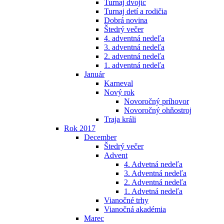
Turnaj dvojíc
Turnaj detí a rodičia
Dobrá novina
Štedrý večer
4. adventná nedeľa
3. adventná nedeľa
2. adventná nedeľa
1. adventná nedeľa
Január
Karneval
Nový rok
Novoročný príhovor
Novoročný ohňostroj
Traja králi
Rok 2017
December
Štedrý večer
Advent
4. Advetná nedeľa
3. Adventná nedeľa
2. Adventná nedeľa
1. Advetná nedeľa
Vianočné trhy
Vianočná akadémia
Marec