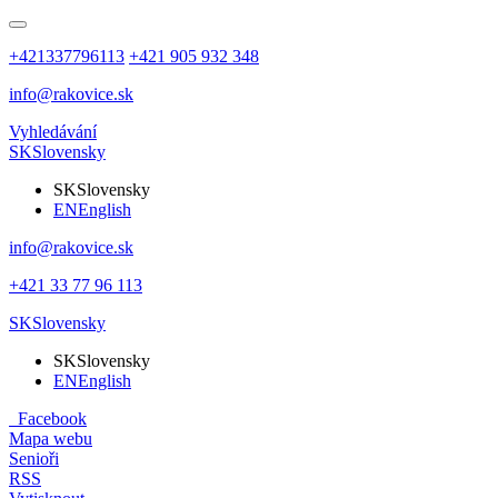
+421337796113
+421 905 932 348
info@rakovice.sk
Vyhledávání
SK
Slovensky
SK
Slovensky
EN
English
info@rakovice.sk
+421 33 77 96 113
SK
Slovensky
SK
Slovensky
EN
English
Facebook
Mapa webu
Senioři
RSS