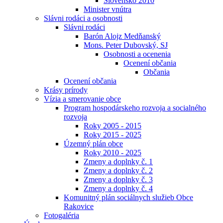
Slovensko 2010
Minister vnútra
Slávni rodáci a osobnosti
Slávni rodáci
Barón Alojz Medňanský
Mons. Peter Dubovský, SJ
Osobnosti a ocenenia
Ocenení občania
Občania
Ocenení občania
Krásy prírody
Vízia a smerovanie obce
Program hospodárskeho rozvoja a socialného
rozvoja
Roky 2005 - 2015
Roky 2015 - 2025
Územný plán obce
Roky 2010 - 2025
Zmeny a doplnky č. 1
Zmeny a doplnky č. 2
Zmeny a doplnky č. 3
Zmeny a doplnky č. 4
Komunitný plán sociálnych služieb Obce
Rakovice
Fotogaléria