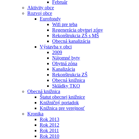
Február
Aktivity obce
Rozvoj obce
Eurofondy
Wifi pre teba
Regenerácia obytnej zóny
Rekonštrukcia ZŠ s MŠ
Obecná kanalizácia
Výstavba v obci
2009
Nájomné byty
Obytná zóna
Kanalizácia
Rekonštrukcia ZŠ
Obecná knižnica
Skládky TKO
Obecná knižnica
Štatut obecnej knižnice
Knižničný poriadok
Knižnica pre verejnosť
Kronika
Rok 2013
Rok 2012
Rok 2011
Rok 2010