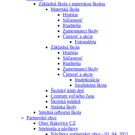
Základná škola s materskou školou
Materská škola
História
Súčasnosť
Riaditelia
Zamestnanci školy
Činnosť a akcie
Fotogaléria
Základná škola
História
Súčasnosť
Riaditelia
Zamestnanci školy
Činnosť a akcie
Imatrikulácia
Strašidelná škola
Školský klub detí
Centrum voľného času
Školská jedáleň
Stránka školy
Stredná odborná škola
Partnerské obce
Obec Rakovice CZ
Stretnutia a návštevy
Návšteva partnerskej obce - 01. 04. 2011