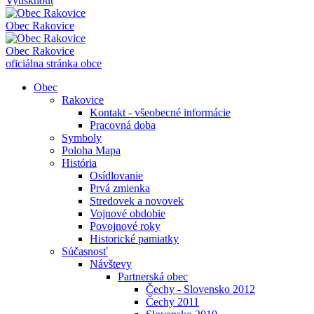
Vytisknout
Obec
Rakovice
Obec
Rakovice
oficiálna stránka obce
Obec
Rakovice
Kontakt - všeobecné informácie
Pracovná doba
Symboly
Poloha Mapa
História
Osídlovanie
Prvá zmienka
Stredovek a novovek
Vojnové obdobie
Povojnové roky
Historické pamiatky
Súčasnosť
Návštevy
Partnerská obec
Čechy - Slovensko 2012
Čechy 2011