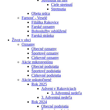
Stretnutia na fare
Ciele stretnutí
Stretnutia
Obeta srdca
Farnosť - Veselé
Filiálka Rakovice
Farské oznamy
Bohoslužby odslúžené
Farská stránka
Život v obci
Oznamy
Obecné oznamy
Športové oznamy
Cirkevné oznamy
Akcie mikroregiónu
Obecné podujatia
Športové podujatia
Cirkevné podujatia
Akcie uskutočnené
Rok 2025
Advent v Rakoviciach
3. Adventná nedeľa
3. Adventná nedeľa
Rok 2024
Obecné podujatia