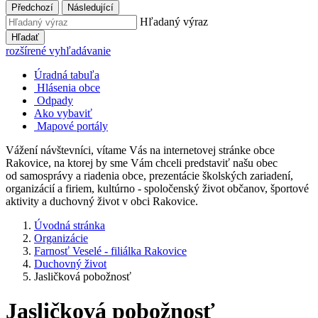
Předchozí
Následující
Hľadaný výraz
Hľadať
rozšírené vyhľadávanie
Úradná tabuľa
Hlásenia obce
Odpady
Ako vybaviť
Mapové portály
Vážení návštevníci, vítame Vás na internetovej stránke obce
Rakovice, na ktorej by sme Vám chceli predstaviť našu obec
od samosprávy a riadenia obce, prezentácie školských zariadení,
organizácií a firiem, kultúrno - spoločenský život občanov, športové
aktivity a duchovný život v obci Rakovice.
Úvodná stránka
Organizácie
Farnosť Veselé - filiálka Rakovice
Duchovný život
Jasličková pobožnosť
Jasličková pobožnosť