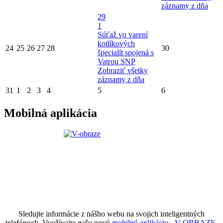
záznamy z dňa
29
1
Súťaž vo varení
kotlíkových
24
25
26
27
28
30
špecialít spojená s
Vatrou SNP
Zobraziť všetky
záznamy z dňa
31
1
2
3
4
5
6
Mobilná aplikácia
Sledujte informácie z nášho webu na svojich inteligentných
telefónoch. Využívajte našu novú
mobilnú aplikáciu - V OBRAZE.