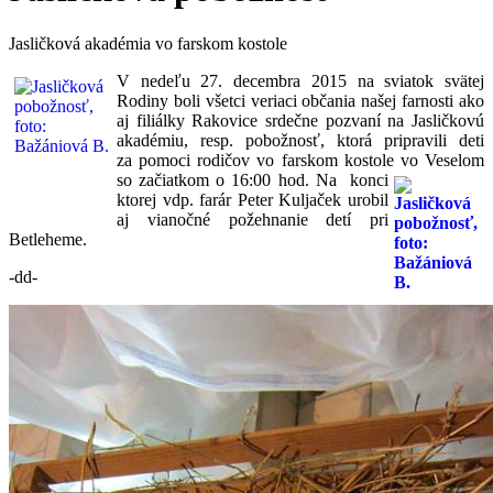
Jasličková akadémia vo farskom kostole
V nedeľu 27. decembra 2015 na sviatok svätej
Rodiny boli všetci veriaci občania našej farnosti ako
aj filiálky Rakovice srdečne pozvaní na Jasličkovú
akadémiu, resp. pobožnosť, ktorá pripravili deti
za pomoci rodičov vo farskom kostole vo Veselom
so začiatkom o 16:00 hod. Na ko
nci
ktorej vdp. farár Peter Kuljaček urobil
aj vianočné požehnanie detí pri
Betleheme.
-dd-