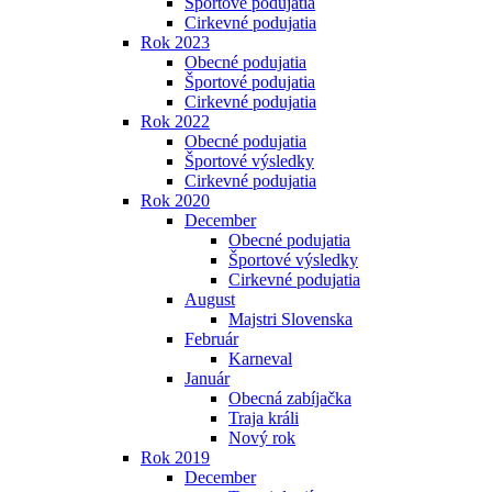
Športové podujatia
Cirkevné podujatia
Rok 2023
Obecné podujatia
Športové podujatia
Cirkevné podujatia
Rok 2022
Obecné podujatia
Športové výsledky
Cirkevné podujatia
Rok 2020
December
Obecné podujatia
Športové výsledky
Cirkevné podujatia
August
Majstri Slovenska
Február
Karneval
Január
Obecná zabíjačka
Traja králi
Nový rok
Rok 2019
December