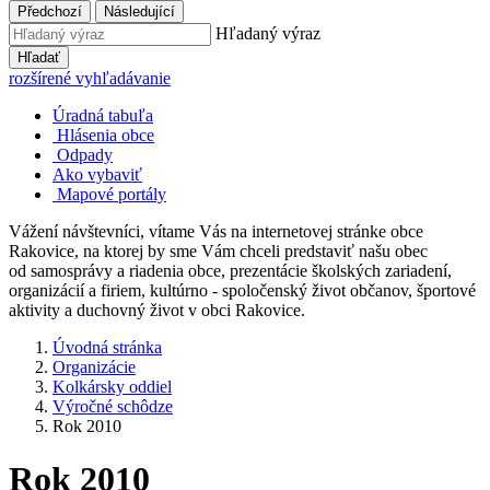
Předchozí
Následující
Hľadaný výraz
Hľadať
rozšírené vyhľadávanie
Úradná tabuľa
Hlásenia obce
Odpady
Ako vybaviť
Mapové portály
Vážení návštevníci, vítame Vás na internetovej stránke obce
Rakovice, na ktorej by sme Vám chceli predstaviť našu obec
od samosprávy a riadenia obce, prezentácie školských zariadení,
organizácií a firiem, kultúrno - spoločenský život občanov, športové
aktivity a duchovný život v obci Rakovice.
Úvodná stránka
Organizácie
Kolkársky oddiel
Výročné schôdze
Rok 2010
Rok 2010