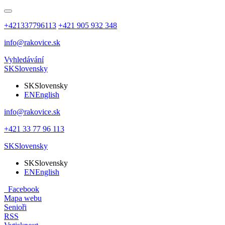
+421337796113
+421 905 932 348
info@rakovice.sk
Vyhledávání
SK
Slovensky
SK
Slovensky
EN
English
info@rakovice.sk
+421 33 77 96 113
SK
Slovensky
SK
Slovensky
EN
English
Facebook
Mapa webu
Senioři
RSS