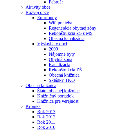
Február
Aktivity obce
Rozvoj obce
Eurofondy
Wifi pre teba
Regenerácia obytnej zóny
Rekonštrukcia ZŠ s MŠ
Obecná kanalizácia
Výstavba v obci
2009
Nájomné byty
Obytná zóna
Kanalizácia
Rekonštrukcia ZŠ
Obecná knižnica
Skládky TKO
Obecná knižnica
Štatut obecnej knižnice
Knižničný poriadok
Knižnica pre verejnosť
Kronika
Rok 2013
Rok 2012
Rok 2011
Rok 2010