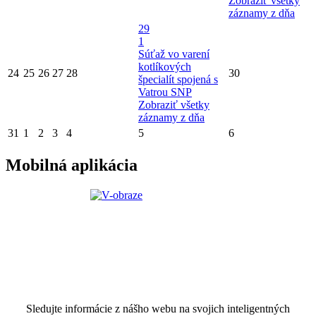
Zobraziť všetky
záznamy z dňa
29
1
Súťaž vo varení
kotlíkových
24
25
26
27
28
30
špecialít spojená s
Vatrou SNP
Zobraziť všetky
záznamy z dňa
31
1
2
3
4
5
6
Mobilná aplikácia
Sledujte informácie z nášho webu na svojich inteligentných