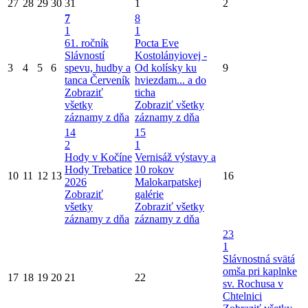
27
28
29
30
31
1
2
7
8
1
1
61. ročník
Pocta Eve
Slávností
Kostolányiovej -
3
4
5
6
spevu, hudby a
Od kolísky ku
9
tanca Červeník
hviezdam... a do
Zobraziť
ticha
všetky
Zobraziť všetky
záznamy z dňa
záznamy z dňa
14
15
2
1
Hody v Kočíne
Vernisáž výstavy a
Hody Trebatice
10 rokov
10
11
12
13
16
2026
Malokarpatskej
Zobraziť
galérie
všetky
Zobraziť všetky
záznamy z dňa
záznamy z dňa
23
1
Slávnostná svätá
omša pri kaplnke
17
18
19
20
21
22
sv. Rochusa v
Chtelnici