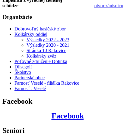
Zápisnica z výročnej členskej
schôdze
otvor zápisnicu
Organizácie
Dobrovoľný hasičský zbor
Kolkársky oddiel
Výsledky 2022 - 2023
Výsledky 2020 - 2021
Stránka TJ Rakovice
Kolkársky zväz
Poľovné združenie Dolinka
Diiscgolf
Školstvo
Partnerské obce
Farnosť Veselé - filiálka Rakovice
Farnosť - Veselé
Facebook
Facebook
Seniori