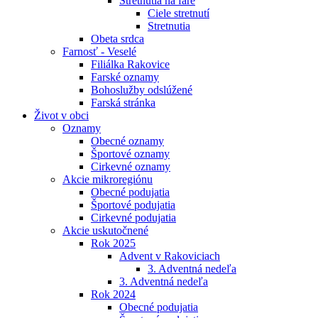
Stretnutia na fare
Ciele stretnutí
Stretnutia
Obeta srdca
Farnosť - Veselé
Filiálka Rakovice
Farské oznamy
Bohoslužby odslúžené
Farská stránka
Život v obci
Oznamy
Obecné oznamy
Športové oznamy
Cirkevné oznamy
Akcie mikroregiónu
Obecné podujatia
Športové podujatia
Cirkevné podujatia
Akcie uskutočnené
Rok 2025
Advent v Rakoviciach
3. Adventná nedeľa
3. Adventná nedeľa
Rok 2024
Obecné podujatia