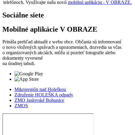
telefónoch. Využívajte našu novú
mobilnú aplikáciu - V OBRAZE.
Sociálne siete
Mobilné aplikácie V OBRAZE
Prináša prehľad aktualít z webu obce. Občania sú informovaní
o novo vložených správach a upozorneniach, dozvedia sa včas
o organizovaných akciách, môžu si pozrieť fotografie alebo
dokumenty vyvesené
na úradnej tabuli.
Mikroregión nad Holeškou
Združenie HOLEŠKA odpady
ZMO Jaslovské Bohunice
ZMOS