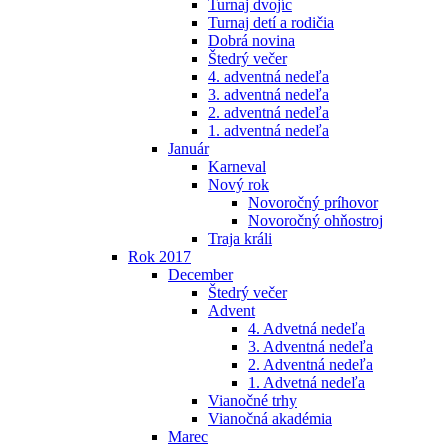
Turnaj dvojíc
Turnaj detí a rodičia
Dobrá novina
Štedrý večer
4. adventná nedeľa
3. adventná nedeľa
2. adventná nedeľa
1. adventná nedeľa
Január
Karneval
Nový rok
Novoročný príhovor
Novoročný ohňostroj
Traja králi
Rok 2017
December
Štedrý večer
Advent
4. Advetná nedeľa
3. Adventná nedeľa
2. Adventná nedeľa
1. Advetná nedeľa
Vianočné trhy
Vianočná akadémia
Marec