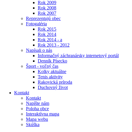
Rok 2009
Rok 2008
Rok 2007
Reprezentujú obec
Fotogaléria
Rok 2015
Rok 2014
Rok 2014 - a
Rok 2013 - 2012
Napísali o nás
Informačný záchranársky internetový portál
Denník Písecko
Šport - voľný čas
Kolky aktuálne
Tenis aktivity
Rakovická príroda
Duchovný život
Kontakt
Kontakt
Napíšte nám
Poloha obce
Interaktívna mapa
Mapa webu
Skúška