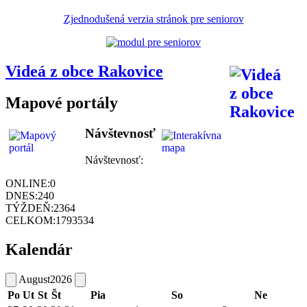
Zjednodušená verzia stránok pre seniorov
Videá z obce Rakovice
Mapové portály
Návštevnosť
Návštevnosť:
ONLINE:
0
DNES:
240
TÝŽDEŇ:
2364
CELKOM:
1793534
Kalendár
August
2026
Po
Ut
St
Št
Pia
So
Ne