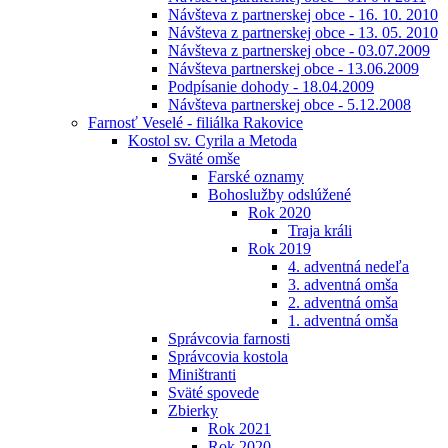
Návšteva z partnerskej obce - 16. 10. 2010
Návšteva z partnerskej obce - 13. 05. 2010
Návšteva z partnerskej obce - 03.07.2009
Návšteva partnerskej obce - 13.06.2009
Podpísanie dohody - 18.04.2009
Návšteva partnerskej obce - 5.12.2008
Farnosť Veselé - filiálka Rakovice
Kostol sv. Cyrila a Metoda
Sväté omše
Farské oznamy
Bohoslužby odslúžené
Rok 2020
Traja králi
Rok 2019
4. adventná nedeľa
3. adventná omša
2. adventná omša
1. adventná omša
Správcovia farnosti
Správcovia kostola
Miništranti
Sväté spovede
Zbierky
Rok 2021
Rok 2020