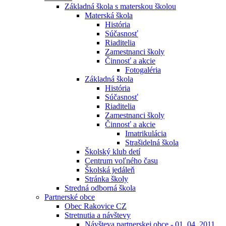
Základná škola s materskou školou
Materská škola
História
Súčasnosť
Riaditelia
Zamestnanci školy
Činnosť a akcie
Fotogaléria
Základná škola
História
Súčasnosť
Riaditelia
Zamestnanci školy
Činnosť a akcie
Imatrikulácia
Strašidelná škola
Školský klub detí
Centrum voľného času
Školská jedáleň
Stránka školy
Stredná odborná škola
Partnerské obce
Obec Rakovice CZ
Stretnutia a návštevy
Návšteva partnerskej obce - 01. 04. 2011