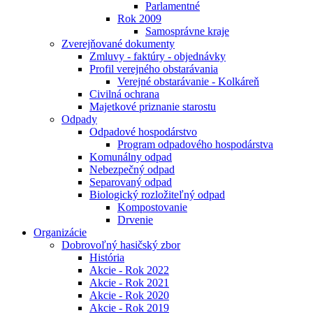
Parlamentné
Rok 2009
Samosprávne kraje
Zverejňované dokumenty
Zmluvy - faktúry - objednávky
Profil verejného obstarávania
Verejné obstarávanie - Kolkáreň
Civilná ochrana
Majetkové priznanie starostu
Odpady
Odpadové hospodárstvo
Program odpadového hospodárstva
Komunálny odpad
Nebezpečný odpad
Separovaný odpad
Biologický rozložiteľný odpad
Kompostovanie
Drvenie
Organizácie
Dobrovoľný hasičský zbor
História
Akcie - Rok 2022
Akcie - Rok 2021
Akcie - Rok 2020
Akcie - Rok 2019