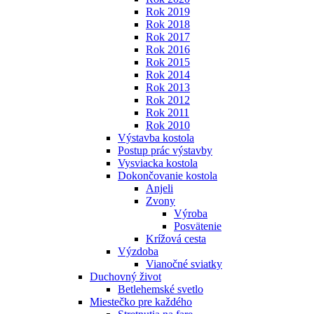
Rok 2019
Rok 2018
Rok 2017
Rok 2016
Rok 2015
Rok 2014
Rok 2013
Rok 2012
Rok 2011
Rok 2010
Výstavba kostola
Postup prác výstavby
Vysviacka kostola
Dokončovanie kostola
Anjeli
Zvony
Výroba
Posvätenie
Krížová cesta
Výzdoba
Vianočné sviatky
Duchovný život
Betlehemské svetlo
Miestečko pre každého