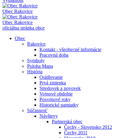
Vytisknout
Obec
Rakovice
Obec
Rakovice
oficiálna stránka obce
Obec
Rakovice
Kontakt - všeobecné informácie
Pracovná doba
Symboly
Poloha Mapa
História
Osídlovanie
Prvá zmienka
Stredovek a novovek
Vojnové obdobie
Povojnové roky
Historické pamiatky
Súčasnosť
Návštevy
Partnerská obec
Čechy - Slovensko 2012
Čechy 2011