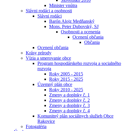
Slovensko 2010
Minister vnútra
Slávni rodáci a osobnosti
Slávni rodáci
Barón Alojz Medňanský
Mons. Peter Dubovský, SJ
Osobnosti a ocenenia
Ocenení občania
Občania
Ocenení občania
Krásy prírody
Vízia a smerovanie obce
Program hospodárskeho rozvoja a socialného
rozvoja
Roky 2005 - 2015
Roky 2015 - 2025
Územný plán obce
Roky 2010 - 2025
Zmeny a doplnky č. 1
Zmeny a doplnky č. 2
Zmeny a doplnky č. 3
Zmeny a doplnky č. 4
Komunitný plán sociálnych služieb Obce
Rakovice
Fotogaléria