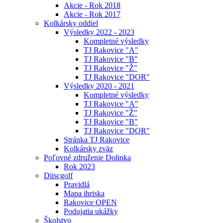
Akcie - Rok 2018
Akcie - Rok 2017
Kolkársky oddiel
Výsledky 2022 - 2023
Kompletné výsledky
TJ Rakovice "A"
TJ Rakovice "B"
TJ Rakovice "Ž"
TJ Rakovice "DOR"
Výsledky 2020 - 2021
Kompletné výsledky
TJ Rakovice "A"
TJ Rakovice "Ž"
TJ Rakovice "B"
TJ Rakovice "DOR"
Stránka TJ Rakovice
Kolkársky zväz
Poľovné združenie Dolinka
Rok 2023
Diiscgolf
Pravidlá
Mapa ihriska
Rakovice OPEN
Podujatia ukážky
Školstvo