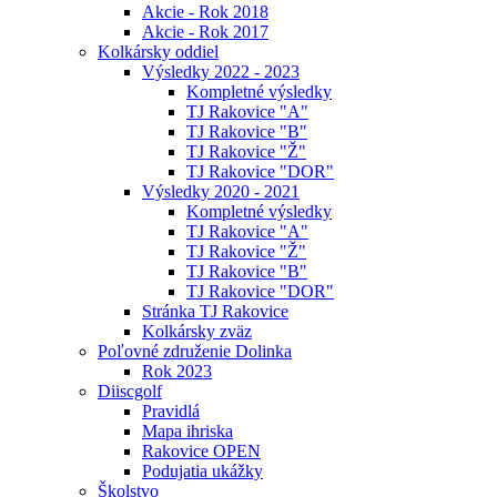
Akcie - Rok 2018
Akcie - Rok 2017
Kolkársky oddiel
Výsledky 2022 - 2023
Kompletné výsledky
TJ Rakovice "A"
TJ Rakovice "B"
TJ Rakovice "Ž"
TJ Rakovice "DOR"
Výsledky 2020 - 2021
Kompletné výsledky
TJ Rakovice "A"
TJ Rakovice "Ž"
TJ Rakovice "B"
TJ Rakovice "DOR"
Stránka TJ Rakovice
Kolkársky zväz
Poľovné združenie Dolinka
Rok 2023
Diiscgolf
Pravidlá
Mapa ihriska
Rakovice OPEN
Podujatia ukážky
Školstvo