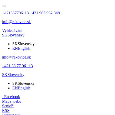
+421337796113
+421 905 932 348
info@rakovice.sk
Vyhledávání
SK
Slovensky
SK
Slovensky
EN
English
info@rakovice.sk
+421 33 77 96 113
SK
Slovensky
SK
Slovensky
EN
English
Facebook
Mapa webu
Senioři
RSS