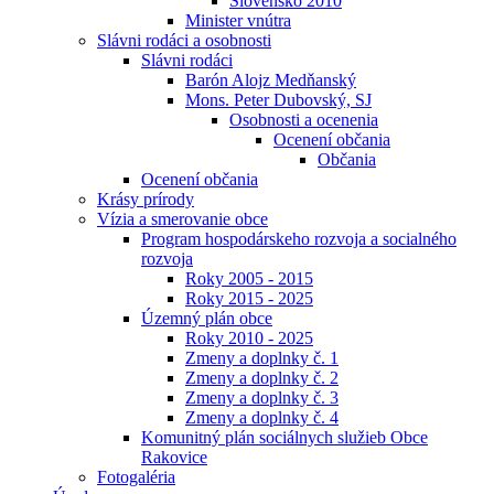
Slovensko 2010
Minister vnútra
Slávni rodáci a osobnosti
Slávni rodáci
Barón Alojz Medňanský
Mons. Peter Dubovský, SJ
Osobnosti a ocenenia
Ocenení občania
Občania
Ocenení občania
Krásy prírody
Vízia a smerovanie obce
Program hospodárskeho rozvoja a socialného
rozvoja
Roky 2005 - 2015
Roky 2015 - 2025
Územný plán obce
Roky 2010 - 2025
Zmeny a doplnky č. 1
Zmeny a doplnky č. 2
Zmeny a doplnky č. 3
Zmeny a doplnky č. 4
Komunitný plán sociálnych služieb Obce
Rakovice
Fotogaléria