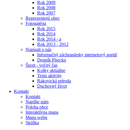
Rok 2009
Rok 2008
Rok 2007
Reprezentujú obec
Fotogaléria
Rok 2015
Rok 2014
Rok 2014 - a
Rok 2013 - 2012
Napísali o nás
Informačný záchranársky internetový portál
Denník Písecko
Šport - voľný čas
Kolky aktuálne
Tenis aktivity
Rakovická príroda
Duchovný život
Kontakt
Kontakt
Napíšte nám
Poloha obce
Interaktívna mapa
Mapa webu
Skúška