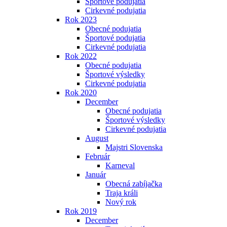
Športové podujatia
Cirkevné podujatia
Rok 2023
Obecné podujatia
Športové podujatia
Cirkevné podujatia
Rok 2022
Obecné podujatia
Športové výsledky
Cirkevné podujatia
Rok 2020
December
Obecné podujatia
Športové výsledky
Cirkevné podujatia
August
Majstri Slovenska
Február
Karneval
Január
Obecná zabíjačka
Traja králi
Nový rok
Rok 2019
December