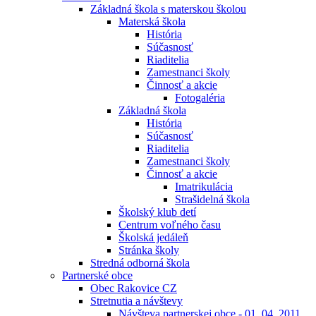
Základná škola s materskou školou
Materská škola
História
Súčasnosť
Riaditelia
Zamestnanci školy
Činnosť a akcie
Fotogaléria
Základná škola
História
Súčasnosť
Riaditelia
Zamestnanci školy
Činnosť a akcie
Imatrikulácia
Strašidelná škola
Školský klub detí
Centrum voľného času
Školská jedáleň
Stránka školy
Stredná odborná škola
Partnerské obce
Obec Rakovice CZ
Stretnutia a návštevy
Návšteva partnerskej obce - 01. 04. 2011