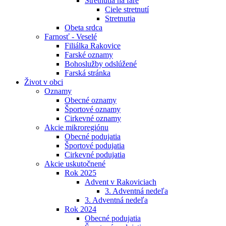
Stretnutia na fare
Ciele stretnutí
Stretnutia
Obeta srdca
Farnosť - Veselé
Filiálka Rakovice
Farské oznamy
Bohoslužby odslúžené
Farská stránka
Život v obci
Oznamy
Obecné oznamy
Športové oznamy
Cirkevné oznamy
Akcie mikroregiónu
Obecné podujatia
Športové podujatia
Cirkevné podujatia
Akcie uskutočnené
Rok 2025
Advent v Rakoviciach
3. Adventná nedeľa
3. Adventná nedeľa
Rok 2024
Obecné podujatia