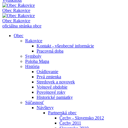
Vytisknout
Obec
Rakovice
Obec
Rakovice
oficiálna stránka obce
Obec
Rakovice
Kontakt - všeobecné informácie
Pracovná doba
Symboly
Poloha Mapa
História
Osídlovanie
Prvá zmienka
Stredovek a novovek
Vojnové obdobie
Povojnové roky
Historické pamiatky
Súčasnosť
Návštevy
Partnerská obec
Čechy - Slovensko 2012
Čechy 2011