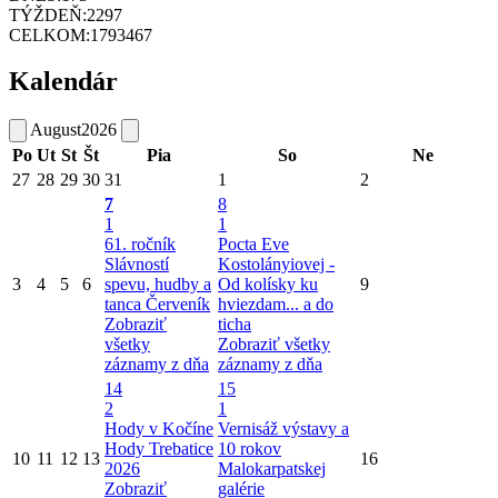
TÝŽDEŇ:
2297
CELKOM:
1793467
Kalendár
August
2026
Po
Ut
St
Št
Pia
So
Ne
27
28
29
30
31
1
2
7
8
1
1
61. ročník
Pocta Eve
Slávností
Kostolányiovej -
3
4
5
6
spevu, hudby a
Od kolísky ku
9
tanca Červeník
hviezdam... a do
Zobraziť
ticha
všetky
Zobraziť všetky
záznamy z dňa
záznamy z dňa
14
15
2
1
Hody v Kočíne
Vernisáž výstavy a
Hody Trebatice
10 rokov
10
11
12
13
16
2026
Malokarpatskej
Zobraziť
galérie