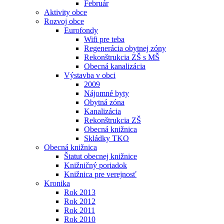
Február
Aktivity obce
Rozvoj obce
Eurofondy
Wifi pre teba
Regenerácia obytnej zóny
Rekonštrukcia ZŠ s MŠ
Obecná kanalizácia
Výstavba v obci
2009
Nájomné byty
Obytná zóna
Kanalizácia
Rekonštrukcia ZŠ
Obecná knižnica
Skládky TKO
Obecná knižnica
Štatut obecnej knižnice
Knižničný poriadok
Knižnica pre verejnosť
Kronika
Rok 2013
Rok 2012
Rok 2011
Rok 2010