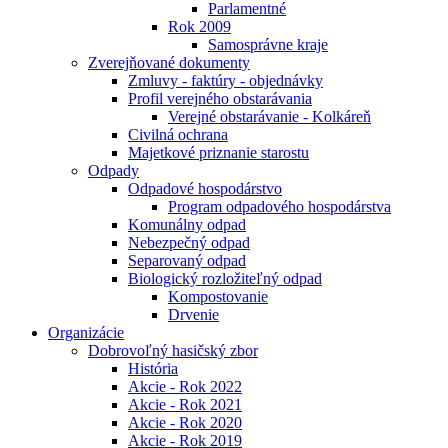
Parlamentné
Rok 2009
Samosprávne kraje
Zverejňované dokumenty
Zmluvy - faktúry - objednávky
Profil verejného obstarávania
Verejné obstarávanie - Kolkáreň
Civilná ochrana
Majetkové priznanie starostu
Odpady
Odpadové hospodárstvo
Program odpadového hospodárstva
Komunálny odpad
Nebezpečný odpad
Separovaný odpad
Biologický rozložiteľný odpad
Kompostovanie
Drvenie
Organizácie
Dobrovoľný hasičský zbor
História
Akcie - Rok 2022
Akcie - Rok 2021
Akcie - Rok 2020
Akcie - Rok 2019