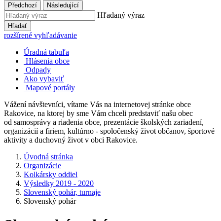
Předchozí
Následující
Hľadaný výraz
Hľadať
rozšírené vyhľadávanie
Úradná tabuľa
Hlásenia obce
Odpady
Ako vybaviť
Mapové portály
Vážení návštevníci, vítame Vás na internetovej stránke obce
Rakovice, na ktorej by sme Vám chceli predstaviť našu obec
od samosprávy a riadenia obce, prezentácie školských zariadení,
organizácií a firiem, kultúrno - spoločenský život občanov, športové
aktivity a duchovný život v obci Rakovice.
Úvodná stránka
Organizácie
Kolkársky oddiel
Výsledky 2019 - 2020
Slovenský pohár, turnaje
Slovenský pohár