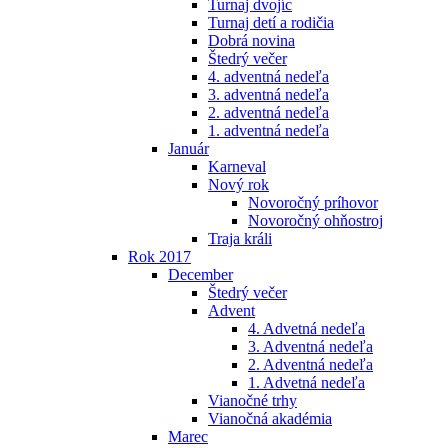
Turnaj dvojíc
Turnaj detí a rodičia
Dobrá novina
Štedrý večer
4. adventná nedeľa
3. adventná nedeľa
2. adventná nedeľa
1. adventná nedeľa
Január
Karneval
Nový rok
Novoročný príhovor
Novoročný ohňostroj
Traja králi
Rok 2017
December
Štedrý večer
Advent
4. Advetná nedeľa
3. Adventná nedeľa
2. Adventná nedeľa
1. Advetná nedeľa
Vianočné trhy
Vianočná akadémia
Marec