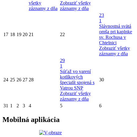
všetky
Zobraziť všetky
záznamy z dňa
záznamy z dňa
23
1
Slávnostná svätá
omša pri kaplnke
17
18
19
20
21
22
sv. Rochusa v
Chtelnici
Zobraziť všetky
záznamy z dňa
29
1
Súťaž vo varení
kotlíkových
24
25
26
27
28
30
špecialít spojená s
Vatrou SNP
Zobraziť všetky
záznamy z dňa
31
1
2
3
4
5
6
Mobilná aplikácia