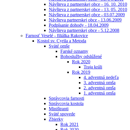
Návšteva z partnerskej obce - 16. 10. 2010
Návšteva z partnerskej obce - 13. 05. 2010
Návšteva z partnerskej obce - 03.07.2009
Návšteva partnerskej obce - 13.06.2009
Podpísanie dohody - 18.04.2009
Návšteva partnerskej obce - 5.12.2008
Farnosť Veselé - filiálka Rakovice
Kostol sv. Cyrila a Metoda
Sväté omše
Farské oznamy
Bohoslužby odslúžené
Rok 2020
Traja králi
Rok 2019
4. adventná nedeľa
3. adventná omša
2. adventná omša
1. adventná omša
Správcovia farnosti
Správcovia kostola
Miništranti
Sväté spovede
Zbierky
Rok 2021
Rok 2020