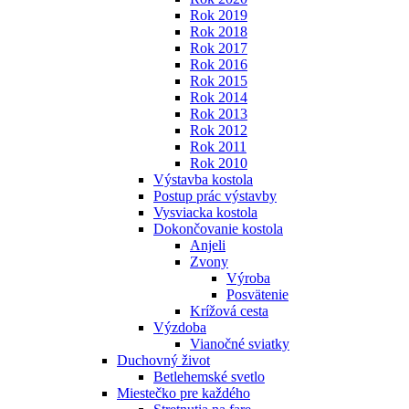
Rok 2019
Rok 2018
Rok 2017
Rok 2016
Rok 2015
Rok 2014
Rok 2013
Rok 2012
Rok 2011
Rok 2010
Výstavba kostola
Postup prác výstavby
Vysviacka kostola
Dokončovanie kostola
Anjeli
Zvony
Výroba
Posvätenie
Krížová cesta
Výzdoba
Vianočné sviatky
Duchovný život
Betlehemské svetlo
Miestečko pre každého