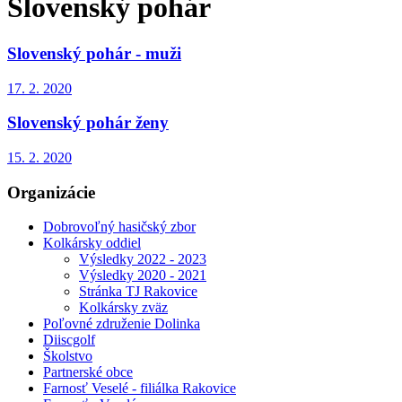
Slovenský pohár
Slovenský pohár - muži
17. 2. 2020
Slovenský pohár ženy
15. 2. 2020
Organizácie
Dobrovoľný hasičský zbor
Kolkársky oddiel
Výsledky 2022 - 2023
Výsledky 2020 - 2021
Stránka TJ Rakovice
Kolkársky zväz
Poľovné združenie Dolinka
Diiscgolf
Školstvo
Partnerské obce
Farnosť Veselé - filiálka Rakovice