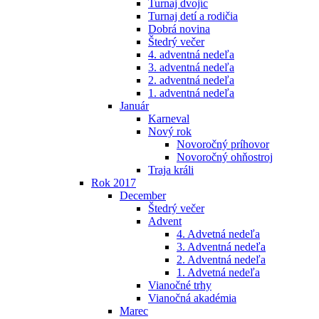
Turnaj dvojíc
Turnaj detí a rodičia
Dobrá novina
Štedrý večer
4. adventná nedeľa
3. adventná nedeľa
2. adventná nedeľa
1. adventná nedeľa
Január
Karneval
Nový rok
Novoročný príhovor
Novoročný ohňostroj
Traja králi
Rok 2017
December
Štedrý večer
Advent
4. Advetná nedeľa
3. Adventná nedeľa
2. Adventná nedeľa
1. Advetná nedeľa
Vianočné trhy
Vianočná akadémia
Marec