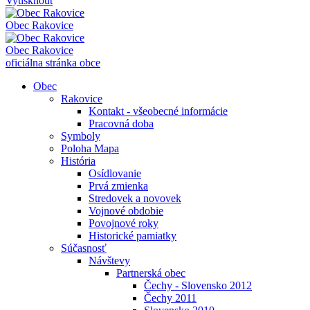
Vytisknout
Obec
Rakovice
Obec
Rakovice
oficiálna stránka obce
Obec
Rakovice
Kontakt - všeobecné informácie
Pracovná doba
Symboly
Poloha Mapa
História
Osídlovanie
Prvá zmienka
Stredovek a novovek
Vojnové obdobie
Povojnové roky
Historické pamiatky
Súčasnosť
Návštevy
Partnerská obec
Čechy - Slovensko 2012
Čechy 2011