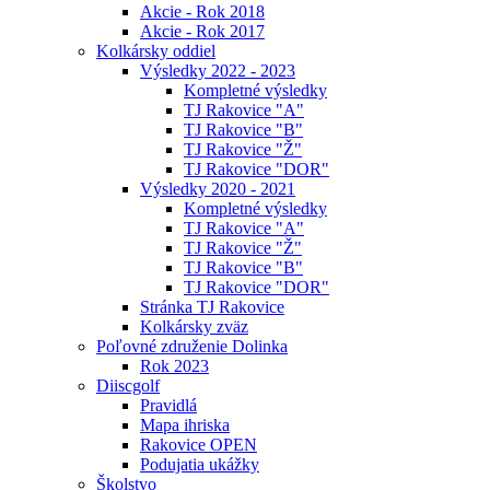
Akcie - Rok 2018
Akcie - Rok 2017
Kolkársky oddiel
Výsledky 2022 - 2023
Kompletné výsledky
TJ Rakovice "A"
TJ Rakovice "B"
TJ Rakovice "Ž"
TJ Rakovice "DOR"
Výsledky 2020 - 2021
Kompletné výsledky
TJ Rakovice "A"
TJ Rakovice "Ž"
TJ Rakovice "B"
TJ Rakovice "DOR"
Stránka TJ Rakovice
Kolkársky zväz
Poľovné združenie Dolinka
Rok 2023
Diiscgolf
Pravidlá
Mapa ihriska
Rakovice OPEN
Podujatia ukážky
Školstvo