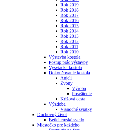
Rok 2019
Rok 2018
Rok 2017
Rok 2016
Rok 2015
Rok 2014
Rok 2013
Rok 2012
Rok 2011
Rok 2010
Výstavba kostola
Postup prác výstavby
Vysviacka kostola
Dokončovanie kostola
Anjeli
Zvony
Výroba
Posvätenie
Krížová cesta
Výzdoba
Vianočné sviatky
Duchovný život
Betlehemské svetlo
Miestečko pre každého