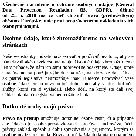
Všeobecné nariadenie o ochrane osobných údajov (General
Data Protection Regulation čiže GDPR), účinné
od 25. 5. 2018 má za cieľ chrániť práva (predovšetkým)
občanov Európskej únie proti neoprávnenému nakladaniu s ich
osobnými údajmi.
Osobné údaje, ktoré zhromažďujeme na webových
stránkach
Naše webstránky môžete navštevovať a používať bez toho, aby ste
nám dávali akékoľvek osobné údaje. Osobné údaje zhromažďujeme
len v prípade, že nám ich sami dobrovoľne poskytnete. Údaje, ktoré
spracúvame, sa použijú výhradne na účel, na ktorý ste dali súhlas,
ak platná legislatíva neumožňuje inak. Budeme uchovávať vaše
osobné údaje len po nevyhnutnú dobu nato, aby sa dosiahol účel
služby, ktorú ste si vyžiadali, alebo účel, na ktorý ste dali svoj
súhlas, ak platná legislatíva neumožňuje inak.
Dotknuté osoby majú právo
Právo na prístup
umožňuje dotknutej osobe zistiť, či a prípadne
aké údaje o jej osobe prevádzkovateľ spracúva a uchováva, účel,
právny základ, spôsob a dobu spracúvania a príjemcov, ktorým sa
osobné údaje sprístupnia. Rovnako má každá dotknutá osoba právo