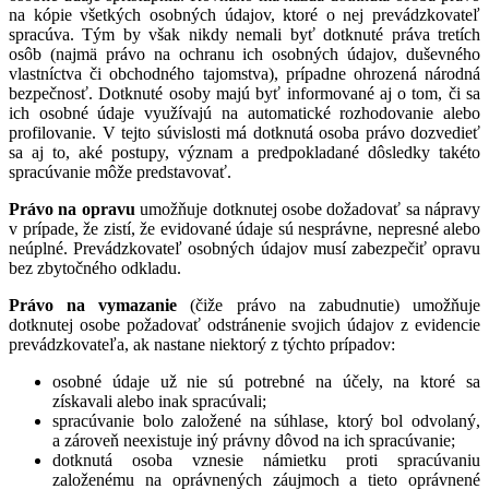
na kópie všetkých osobných údajov, ktoré o nej prevádzkovateľ
spracúva. Tým by však nikdy nemali byť dotknuté práva tretích
osôb (najmä právo na ochranu ich osobných údajov, duševného
vlastníctva či obchodného tajomstva), prípadne ohrozená národná
bezpečnosť. Dotknuté osoby majú byť informované aj o tom, či sa
ich osobné údaje využívajú na automatické rozhodovanie alebo
profilovanie. V tejto súvislosti má dotknutá osoba právo dozvedieť
sa aj to, aké postupy, význam a predpokladané dôsledky takéto
spracúvanie môže predstavovať.
Právo na opravu
umožňuje dotknutej osobe dožadovať sa nápravy
v prípade, že zistí, že evidované údaje sú nesprávne, nepresné alebo
neúplné. Prevádzkovateľ osobných údajov musí zabezpečiť opravu
bez zbytočného odkladu.
Právo na vymazanie
(čiže právo na zabudnutie) umožňuje
dotknutej osobe požadovať odstránenie svojich údajov z evidencie
prevádzkovateľa, ak nastane niektorý z týchto prípadov:
osobné údaje už nie sú potrebné na účely, na ktoré sa
získavali alebo inak spracúvali;
spracúvanie bolo založené na súhlase, ktorý bol odvolaný,
a zároveň neexistuje iný právny dôvod na ich spracúvanie;
dotknutá osoba vznesie námietku proti spracúvaniu
založenému na oprávnených záujmoch a tieto oprávnené