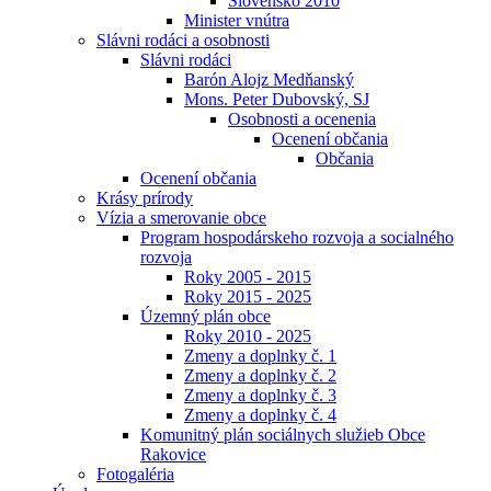
Slovensko 2010
Minister vnútra
Slávni rodáci a osobnosti
Slávni rodáci
Barón Alojz Medňanský
Mons. Peter Dubovský, SJ
Osobnosti a ocenenia
Ocenení občania
Občania
Ocenení občania
Krásy prírody
Vízia a smerovanie obce
Program hospodárskeho rozvoja a socialného
rozvoja
Roky 2005 - 2015
Roky 2015 - 2025
Územný plán obce
Roky 2010 - 2025
Zmeny a doplnky č. 1
Zmeny a doplnky č. 2
Zmeny a doplnky č. 3
Zmeny a doplnky č. 4
Komunitný plán sociálnych služieb Obce
Rakovice
Fotogaléria