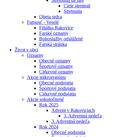
Stretnutia na fare
Ciele stretnutí
Stretnutia
Obeta srdca
Farnosť - Veselé
Filiálka Rakovice
Farské oznamy
Bohoslužby odslúžené
Farská stránka
Život v obci
Oznamy
Obecné oznamy
Športové oznamy
Cirkevné oznamy
Akcie mikroregiónu
Obecné podujatia
Športové podujatia
Cirkevné podujatia
Akcie uskutočnené
Rok 2025
Advent v Rakoviciach
3. Adventná nedeľa
3. Adventná nedeľa
Rok 2024
Obecné podujatia