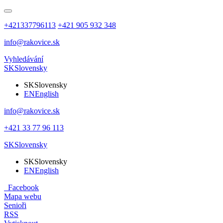
+421337796113
+421 905 932 348
info@rakovice.sk
Vyhledávání
SK
Slovensky
SK
Slovensky
EN
English
info@rakovice.sk
+421 33 77 96 113
SK
Slovensky
SK
Slovensky
EN
English
Facebook
Mapa webu
Senioři
RSS