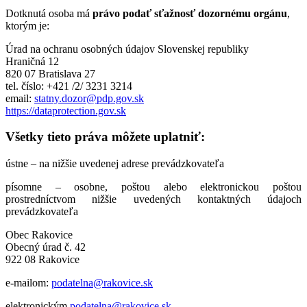
Dotknutá osoba má
právo podať sťažnosť dozornému orgánu
,
ktorým je:
Úrad na ochranu osobných údajov Slovenskej republiky
Hraničná 12
820 07 Bratislava 27
tel. číslo: +421 /2/ 3231 3214
email:
statny.dozor@pdp.gov.sk
https://dataprotection.gov.sk
Všetky tieto práva môžete uplatniť:
ústne – na nižšie uvedenej adrese prevádzkovateľa
písomne – osobne, poštou alebo elektronickou poštou
prostredníctvom nižšie uvedených kontaktných údajoch
prevádzkovateľa
Obec Rakovice
Obecný úrad č. 42
922 08 Rakovice
e-mailom:
podatelna@rakovice.sk
elektronickým
podatelna@rakovice.sk