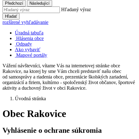
Předchozí
Následující
Hľadaný výraz
Hľadať
rozšírené vyhľadávanie
Úradná tabuľa
Hlásenia obce
Odpady
Ako vybaviť
Mapové portály
Vážení návštevníci, vítame Vás na internetovej stránke obce
Rakovice, na ktorej by sme Vám chceli predstaviť našu obec
od samosprávy a riadenia obce, prezentácie školských zariadení,
organizácií a firiem, kultúrno - spoločenský život občanov, športové
aktivity a duchovný život v obci Rakovice.
Úvodná stránka
Obec Rakovice
Vyhlásenie o ochrane súkromia