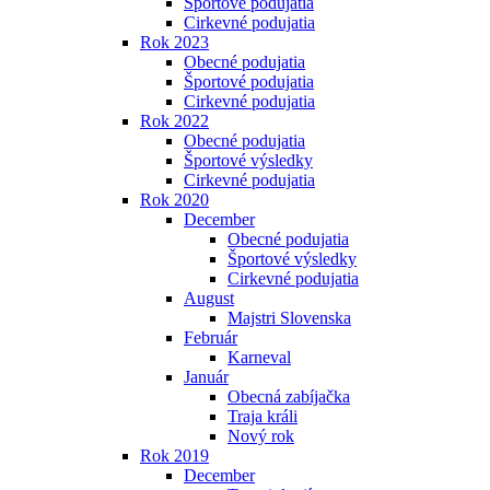
Športové podujatia
Cirkevné podujatia
Rok 2023
Obecné podujatia
Športové podujatia
Cirkevné podujatia
Rok 2022
Obecné podujatia
Športové výsledky
Cirkevné podujatia
Rok 2020
December
Obecné podujatia
Športové výsledky
Cirkevné podujatia
August
Majstri Slovenska
Február
Karneval
Január
Obecná zabíjačka
Traja králi
Nový rok
Rok 2019
December