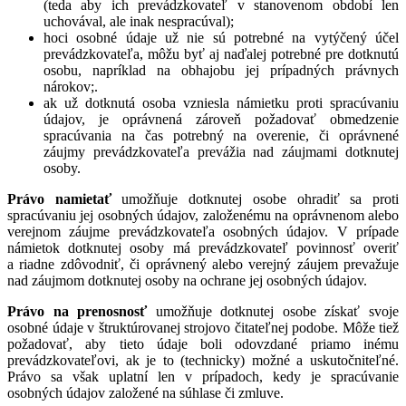
(teda aby ich prevádzkovateľ v stanovenom období len
uchovával, ale inak nespracúval);
hoci osobné údaje už nie sú potrebné na vytýčený účel
prevádzkovateľa, môžu byť aj naďalej potrebné pre dotknutú
osobu, napríklad na obhajobu jej prípadných právnych
nárokov;.
ak už dotknutá osoba vzniesla námietku proti spracúvaniu
údajov, je oprávnená zároveň požadovať obmedzenie
spracúvania na čas potrebný na overenie, či oprávnené
záujmy prevádzkovateľa prevážia nad záujmami dotknutej
osoby.
Právo namietať
umožňuje dotknutej osobe ohradiť sa proti
spracúvaniu jej osobných údajov, založenému na oprávnenom alebo
verejnom záujme prevádzkovateľa osobných údajov. V prípade
námietok dotknutej osoby má prevádzkovateľ povinnosť overiť
a riadne zdôvodniť, či oprávnený alebo verejný záujem prevažuje
nad záujmom dotknutej osoby na ochrane jej osobných údajov.
Právo na prenosnosť
umožňuje dotknutej osobe získať svoje
osobné údaje v štruktúrovanej strojovo čitateľnej podobe. Môže tiež
požadovať, aby tieto údaje boli odovzdané priamo inému
prevádzkovateľovi, ak je to (technicky) možné a uskutočniteľné.
Právo sa však uplatní len v prípadoch, kedy je spracúvanie
osobných údajov založené na súhlase či zmluve.