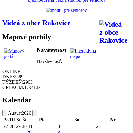
Zjednodušená verzia stránok pre seniorov
Videá z obce Rakovice
Mapové portály
Návštevnosť
Návštevnosť:
ONLINE:
1
DNES:
389
TÝŽDEŇ:
2963
CELKOM:
1794133
Kalendár
August
2026
Po
Ut
St
Št
Pia
So
Ne
27
28
29
30
31
1
2
7
8