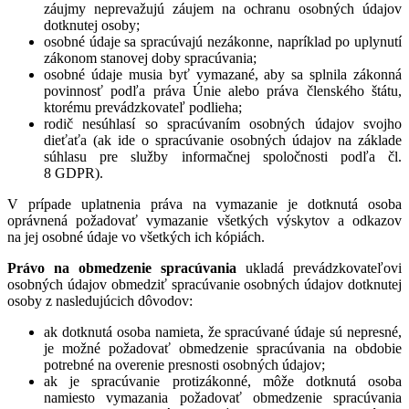
záujmy neprevažujú záujem na ochranu osobných údajov
dotknutej osoby;
osobné údaje sa spracúvajú nezákonne, napríklad po uplynutí
zákonom stanovej doby spracúvania;
osobné údaje musia byť vymazané, aby sa splnila zákonná
povinnosť podľa práva Únie alebo práva členského štátu,
ktorému prevádzkovateľ podlieha;
rodič nesúhlasí so spracúvaním osobných údajov svojho
dieťaťa (ak ide o spracúvanie osobných údajov na základe
súhlasu pre služby informačnej spoločnosti podľa čl.
8 GDPR).
V prípade uplatnenia práva na vymazanie je dotknutá osoba
oprávnená požadovať vymazanie všetkých výskytov a odkazov
na jej osobné údaje vo všetkých ich kópiách.
Právo na obmedzenie spracúvania
ukladá prevádzkovateľovi
osobných údajov obmedziť spracúvanie osobných údajov dotknutej
osoby z nasledujúcich dôvodov:
ak dotknutá osoba namieta, že spracúvané údaje sú nepresné,
je možné požadovať obmedzenie spracúvania na obdobie
potrebné na overenie presnosti osobných údajov;
ak je spracúvanie protizákonné, môže dotknutá osoba
namiesto vymazania požadovať obmedzenie spracúvania