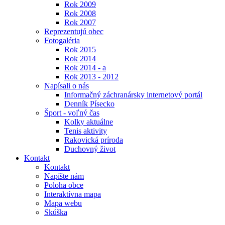
Rok 2009
Rok 2008
Rok 2007
Reprezentujú obec
Fotogaléria
Rok 2015
Rok 2014
Rok 2014 - a
Rok 2013 - 2012
Napísali o nás
Informačný záchranársky internetový portál
Denník Písecko
Šport - voľný čas
Kolky aktuálne
Tenis aktivity
Rakovická príroda
Duchovný život
Kontakt
Kontakt
Napíšte nám
Poloha obce
Interaktívna mapa
Mapa webu
Skúška