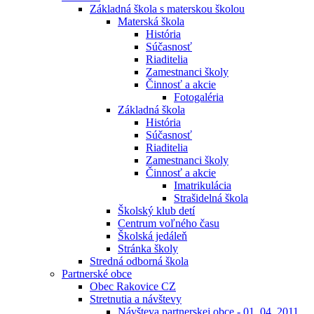
Základná škola s materskou školou
Materská škola
História
Súčasnosť
Riaditelia
Zamestnanci školy
Činnosť a akcie
Fotogaléria
Základná škola
História
Súčasnosť
Riaditelia
Zamestnanci školy
Činnosť a akcie
Imatrikulácia
Strašidelná škola
Školský klub detí
Centrum voľného času
Školská jedáleň
Stránka školy
Stredná odborná škola
Partnerské obce
Obec Rakovice CZ
Stretnutia a návštevy
Návšteva partnerskej obce - 01. 04. 2011