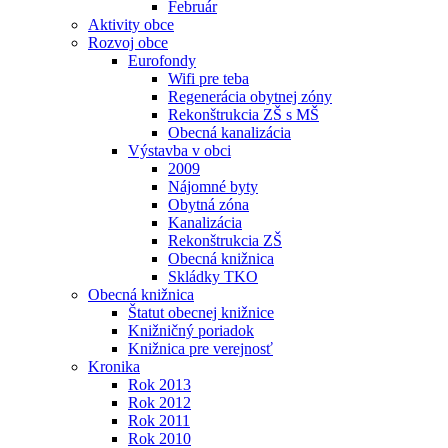
Február
Aktivity obce
Rozvoj obce
Eurofondy
Wifi pre teba
Regenerácia obytnej zóny
Rekonštrukcia ZŠ s MŠ
Obecná kanalizácia
Výstavba v obci
2009
Nájomné byty
Obytná zóna
Kanalizácia
Rekonštrukcia ZŠ
Obecná knižnica
Skládky TKO
Obecná knižnica
Štatut obecnej knižnice
Knižničný poriadok
Knižnica pre verejnosť
Kronika
Rok 2013
Rok 2012
Rok 2011
Rok 2010