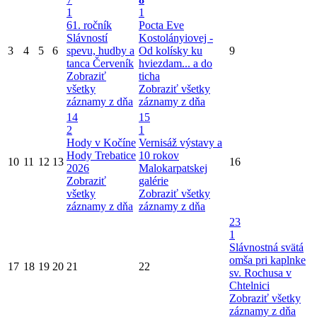
1
1
61. ročník
Pocta Eve
Slávností
Kostolányiovej -
3
4
5
6
spevu, hudby a
Od kolísky ku
9
tanca Červeník
hviezdam... a do
Zobraziť
ticha
všetky
Zobraziť všetky
záznamy z dňa
záznamy z dňa
14
15
2
1
Hody v Kočíne
Vernisáž výstavy a
Hody Trebatice
10 rokov
10
11
12
13
16
2026
Malokarpatskej
Zobraziť
galérie
všetky
Zobraziť všetky
záznamy z dňa
záznamy z dňa
23
1
Slávnostná svätá
omša pri kaplnke
17
18
19
20
21
22
sv. Rochusa v
Chtelnici
Zobraziť všetky
záznamy z dňa