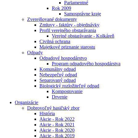
Parlamentné
Rok 2009
Samosprávne kraje
Zverejňované dokumenty
Zmluvy - faktúry - objednávky
Profil verejného obstarávania
Verejné obstarávanie - Kolkáreň
Civilná ochrana
Majetkové priznanie starostu
Odpady
Odpadové hospodárstvo
Program odpadového hospodárstva
Komunálny odpad
Nebezpečný odpad
Separovaný odpad
Biologický rozložiteľný odpad
Kompostovanie
Drvenie
Organizácie
Dobrovoľný hasičský zbor
História
Akcie - Rok 2022
Akcie - Rok 2021
Akcie - Rok 2020
Akcie - Rok 2019