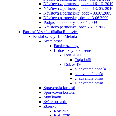
Návšteva z partnerskej obce - 16. 10. 2010
Návšteva z partnerskej obce - 13. 05. 2010
Návšteva z partnerskej obce - 03.07.2009
Návšteva partnerskej obce - 13.06.2009
Podpísanie dohody - 18.04.2009
Návšteva partnerskej obce - 5.12.2008
Farnosť Veselé - filiálka Rakovice
Kostol sv. Cyrila a Metoda
Sväté omše
Farské oznamy
Bohoslužby odslúžené
Rok 2020
Traja králi
Rok 2019
4. adventná nedeľa
3. adventná omša
2. adventná omša
1. adventná omša
Správcovia farnosti
Správcovia kostola
Miništranti
Sväté spovede
Zbierky
Rok 2021
Rok 2020