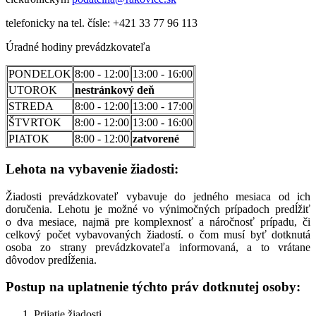
telefonicky na tel. čísle:
+421 33 77 96 113
Úradné hodiny prevádzkovateľa
PONDELOK
8:00 - 12:00
13:00 - 16:00
UTOROK
nestránkový deň
STREDA
8:00 - 12:00
13:00 - 17:00
ŠTVRTOK
8:00 - 12:00
13:00 - 16:00
PIATOK
8:00 - 12:00
zatvorené
Lehota na vybavenie žiadosti:
Žiadosti prevádzkovateľ vybavuje do jedného mesiaca od ich
doručenia. Lehotu je možné vo výnimočných prípadoch predĺžiť
o dva mesiace, najmä pre komplexnosť a náročnosť prípadu, či
celkový počet vybavovaných žiadostí. o čom musí byť dotknutá
osoba zo strany prevádzkovateľa informovaná, a to vrátane
dôvodov predĺženia.
Postup na uplatnenie týchto práv dotknutej osoby:
Prijatie žiadosti