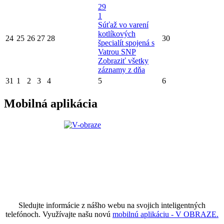
29
1
Súťaž vo varení
kotlíkových
24
25
26
27
28
30
špecialít spojená s
Vatrou SNP
Zobraziť všetky
záznamy z dňa
31
1
2
3
4
5
6
Mobilná aplikácia
Sledujte informácie z nášho webu na svojich inteligentných
telefónoch. Využívajte našu novú
mobilnú aplikáciu - V OBRAZE.