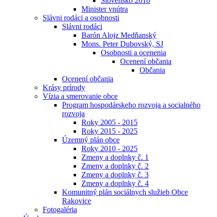
Slovensko 2010
Minister vnútra
Slávni rodáci a osobnosti
Slávni rodáci
Barón Alojz Medňanský
Mons. Peter Dubovský, SJ
Osobnosti a ocenenia
Ocenení občania
Občania
Ocenení občania
Krásy prírody
Vízia a smerovanie obce
Program hospodárskeho rozvoja a socialného
rozvoja
Roky 2005 - 2015
Roky 2015 - 2025
Územný plán obce
Roky 2010 - 2025
Zmeny a doplnky č. 1
Zmeny a doplnky č. 2
Zmeny a doplnky č. 3
Zmeny a doplnky č. 4
Komunitný plán sociálnych služieb Obce
Rakovice
Fotogaléria