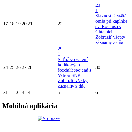
23
1
Slávnostná svätá
omša pri kaplnke
17
18
19
20
21
22
sv. Rochusa v
Chtelnici
Zobraziť všetky
záznamy z dňa
29
1
Súťaž vo varení
kotlíkových
24
25
26
27
28
30
špecialít spojená s
Vatrou SNP
Zobraziť všetky
záznamy z dňa
31
1
2
3
4
5
6
Mobilná aplikácia