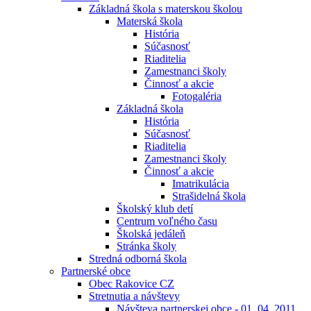
Základná škola s materskou školou
Materská škola
História
Súčasnosť
Riaditelia
Zamestnanci školy
Činnosť a akcie
Fotogaléria
Základná škola
História
Súčasnosť
Riaditelia
Zamestnanci školy
Činnosť a akcie
Imatrikulácia
Strašidelná škola
Školský klub detí
Centrum voľného času
Školská jedáleň
Stránka školy
Stredná odborná škola
Partnerské obce
Obec Rakovice CZ
Stretnutia a návštevy
Návšteva partnerskej obce - 01. 04. 2011