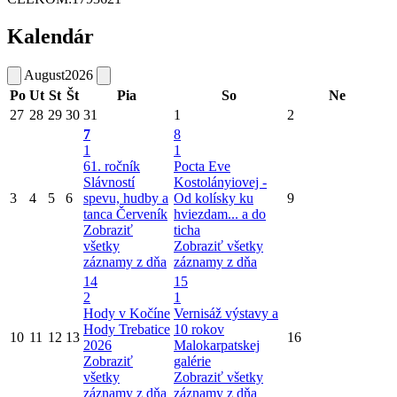
Kalendár
August
2026
Po
Ut
St
Št
Pia
So
Ne
27
28
29
30
31
1
2
7
8
1
1
61. ročník
Pocta Eve
Slávností
Kostolányiovej -
3
4
5
6
spevu, hudby a
Od kolísky ku
9
tanca Červeník
hviezdam... a do
Zobraziť
ticha
všetky
Zobraziť všetky
záznamy z dňa
záznamy z dňa
14
15
2
1
Hody v Kočíne
Vernisáž výstavy a
Hody Trebatice
10 rokov
10
11
12
13
16
2026
Malokarpatskej
Zobraziť
galérie
všetky
Zobraziť všetky
záznamy z dňa
záznamy z dňa