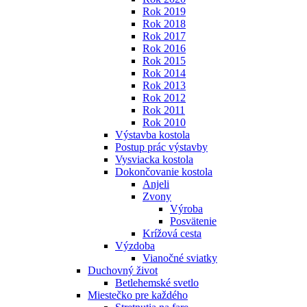
Rok 2019
Rok 2018
Rok 2017
Rok 2016
Rok 2015
Rok 2014
Rok 2013
Rok 2012
Rok 2011
Rok 2010
Výstavba kostola
Postup prác výstavby
Vysviacka kostola
Dokončovanie kostola
Anjeli
Zvony
Výroba
Posvätenie
Krížová cesta
Výzdoba
Vianočné sviatky
Duchovný život
Betlehemské svetlo
Miestečko pre každého