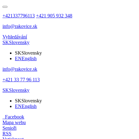
+421337796113
+421 905 932 348
info@rakovice.sk
Vyhledávání
SK
Slovensky
SK
Slovensky
EN
English
info@rakovice.sk
+421 33 77 96 113
SK
Slovensky
SK
Slovensky
EN
English
Facebook
Mapa webu
Senioři
RSS