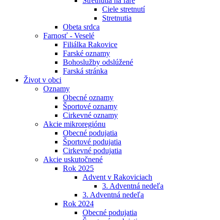
Stretnutia na fare
Ciele stretnutí
Stretnutia
Obeta srdca
Farnosť - Veselé
Filiálka Rakovice
Farské oznamy
Bohoslužby odslúžené
Farská stránka
Život v obci
Oznamy
Obecné oznamy
Športové oznamy
Cirkevné oznamy
Akcie mikroregiónu
Obecné podujatia
Športové podujatia
Cirkevné podujatia
Akcie uskutočnené
Rok 2025
Advent v Rakoviciach
3. Adventná nedeľa
3. Adventná nedeľa
Rok 2024
Obecné podujatia