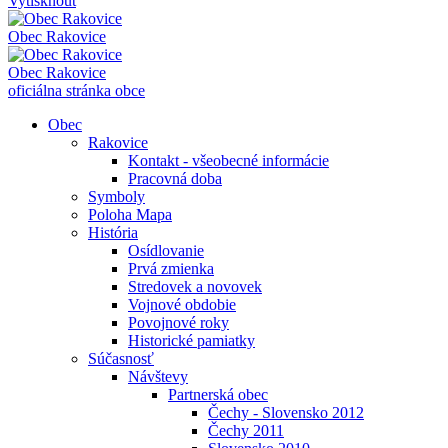
Vytisknout
Obec
Rakovice
Obec
Rakovice
oficiálna stránka obce
Obec
Rakovice
Kontakt - všeobecné informácie
Pracovná doba
Symboly
Poloha Mapa
História
Osídlovanie
Prvá zmienka
Stredovek a novovek
Vojnové obdobie
Povojnové roky
Historické pamiatky
Súčasnosť
Návštevy
Partnerská obec
Čechy - Slovensko 2012
Čechy 2011