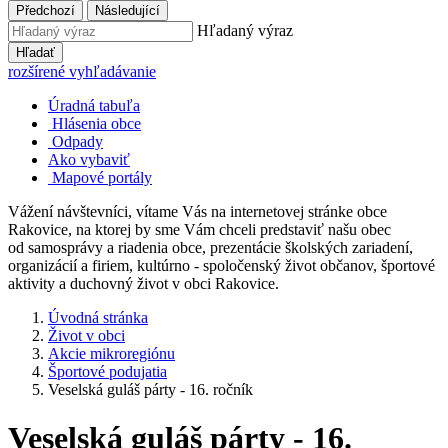
Předchozí
Následující
Hľadaný výraz
Hľadať
rozšírené vyhľadávanie
Úradná tabuľa
Hlásenia obce
Odpady
Ako vybaviť
Mapové portály
Vážení návštevníci, vítame Vás na internetovej stránke obce
Rakovice, na ktorej by sme Vám chceli predstaviť našu obec
od samosprávy a riadenia obce, prezentácie školských zariadení,
organizácií a firiem, kultúrno - spoločenský život občanov, športové
aktivity a duchovný život v obci Rakovice.
Úvodná stránka
Život v obci
Akcie mikroregiónu
Športové podujatia
Veselská guláš párty - 16. ročník
Veselská guláš párty - 16.