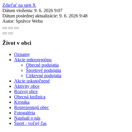
Zdieľať na sieti X
Dátum vloženia:
9. 6. 2026 9:07
Dátum poslednej aktualizácie:
9. 6. 2026 9:48
Autor:
Správce Webu
Život v obci
Oznamy
Akcie mikroregiónu
Obecné podujatia
Športové podujatia
Cirkevné podujatia
Akcie uskutočnené
Aktivity obce
Rozvoj obce
Obecná knižnica
Kronika
Reprezentujú obec
Fotogaléria
Napísali o nás
Šport - voľný čas