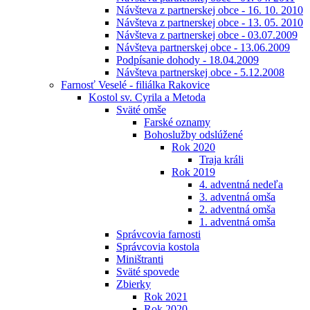
Návšteva z partnerskej obce - 16. 10. 2010
Návšteva z partnerskej obce - 13. 05. 2010
Návšteva z partnerskej obce - 03.07.2009
Návšteva partnerskej obce - 13.06.2009
Podpísanie dohody - 18.04.2009
Návšteva partnerskej obce - 5.12.2008
Farnosť Veselé - filiálka Rakovice
Kostol sv. Cyrila a Metoda
Sväté omše
Farské oznamy
Bohoslužby odslúžené
Rok 2020
Traja králi
Rok 2019
4. adventná nedeľa
3. adventná omša
2. adventná omša
1. adventná omša
Správcovia farnosti
Správcovia kostola
Miništranti
Sväté spovede
Zbierky
Rok 2021
Rok 2020