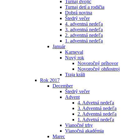
Turnaj dvojíc
Turnaj detí a rodičia
Dobrá novina
Štedrý večer
4. adventná nedeľa
3. adventná nedeľa
2. adventná nedeľa
1. adventná nedeľa
Január
Karneval
Nový rok
Novoročný príhovor
Novoročný ohňostroj
Traja králi
Rok 2017
December
Štedrý večer
Advent
4. Advetná nedeľa
3. Adventná nedeľa
2. Adventná nedeľa
1. Advetná nedeľa
Vianočné trhy
Vianočná akadémia
Marec