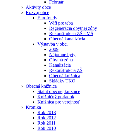
Február
Aktivity obce
Rozvoj obce
Eurofondy
Wifi pre teba
Regenerácia obytnej zóny
Rekonštrukcia ZŠ s MŠ
Obecná kanalizácia
Výstavba v obci
2009
Nájomné byty
Obytná zóna
Kanalizácia
Rekonštrukcia ZŠ
Obecná knižnica
Skládky TKO
Obecná knižnica
Štatut obecnej knižnice
Knižničný poriadok
Knižnica pre verejnosť
Kronika
Rok 2013
Rok 2012
Rok 2011
Rok 2010