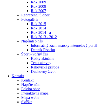
Rok 2009
Rok 2008
Rok 2007
Reprezentujú obec
Fotogaléria
Rok 2015
Rok 2014
Rok 2014 - a
Rok 2013 - 2012
Napísali o nás
Informačný záchranársky internetový portál
Denník Písecko
Šport - voľný čas
Kolky aktuálne
Tenis aktivity
Rakovická príroda
Duchovný život
Kontakt
Kontakt
Napíšte nám
Poloha obce
Interaktívna mapa
Mapa webu
Skúška