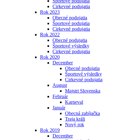
Športové podujatia
Cirkevné podujatia
Rok 2023
Obecné podujatia
Športové podujatia
Cirkevné podujatia
Rok 2022
Obecné podujatia
Športové výsledky
Cirkevné podujatia
Rok 2020
December
Obecné podujatia
Športové výsledky
Cirkevné podujatia
August
Majstri Slovenska
Február
Karneval
Január
Obecná zabíjačka
Traja králi
Nový rok
Rok 2019
December