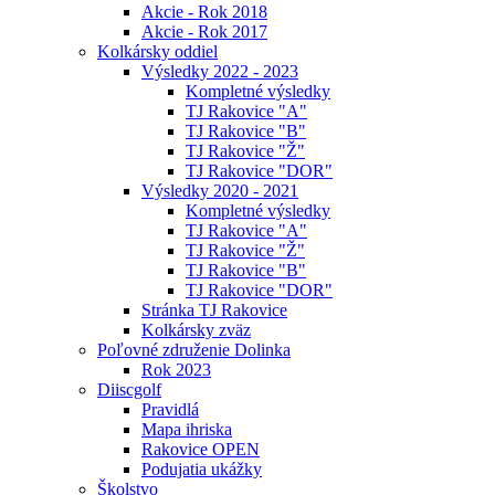
Akcie - Rok 2018
Akcie - Rok 2017
Kolkársky oddiel
Výsledky 2022 - 2023
Kompletné výsledky
TJ Rakovice "A"
TJ Rakovice "B"
TJ Rakovice "Ž"
TJ Rakovice "DOR"
Výsledky 2020 - 2021
Kompletné výsledky
TJ Rakovice "A"
TJ Rakovice "Ž"
TJ Rakovice "B"
TJ Rakovice "DOR"
Stránka TJ Rakovice
Kolkársky zväz
Poľovné združenie Dolinka
Rok 2023
Diiscgolf
Pravidlá
Mapa ihriska
Rakovice OPEN
Podujatia ukážky
Školstvo