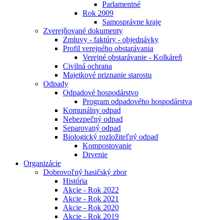
Parlamentné
Rok 2009
Samosprávne kraje
Zverejňované dokumenty
Zmluvy - faktúry - objednávky
Profil verejného obstarávania
Verejné obstarávanie - Kolkáreň
Civilná ochrana
Majetkové priznanie starostu
Odpady
Odpadové hospodárstvo
Program odpadového hospodárstva
Komunálny odpad
Nebezpečný odpad
Separovaný odpad
Biologický rozložiteľný odpad
Kompostovanie
Drvenie
Organizácie
Dobrovoľný hasičský zbor
História
Akcie - Rok 2022
Akcie - Rok 2021
Akcie - Rok 2020
Akcie - Rok 2019