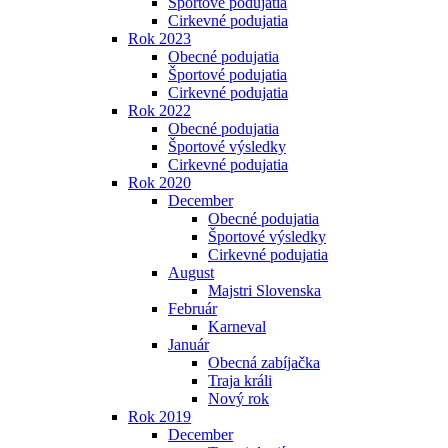
Športové podujatia
Cirkevné podujatia
Rok 2023
Obecné podujatia
Športové podujatia
Cirkevné podujatia
Rok 2022
Obecné podujatia
Športové výsledky
Cirkevné podujatia
Rok 2020
December
Obecné podujatia
Športové výsledky
Cirkevné podujatia
August
Majstri Slovenska
Február
Karneval
Január
Obecná zabíjačka
Traja králi
Nový rok
Rok 2019
December