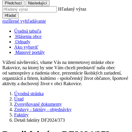
Předchozí
Následující
Hľadaný výraz
Hľadať
rozšírené vyhľadávanie
Úradná tabuľa
Hlásenia obce
Odpady
Ako vybaviť
Mapové portály
Vážení návštevníci, vítame Vás na internetovej stránke obce
Rakovice, na ktorej by sme Vám chceli predstaviť našu obec
od samosprávy a riadenia obce, prezentácie školských zariadení,
organizácií a firiem, kultúrno - spoločenský život občanov, športové
aktivity a duchovný život v obci Rakovice.
Úvodná stránka
Úrad
Zverejňované dokumenty
Zmluvy - faktúry - objednávky
Faktúry
Detail faktúry DF2024/373