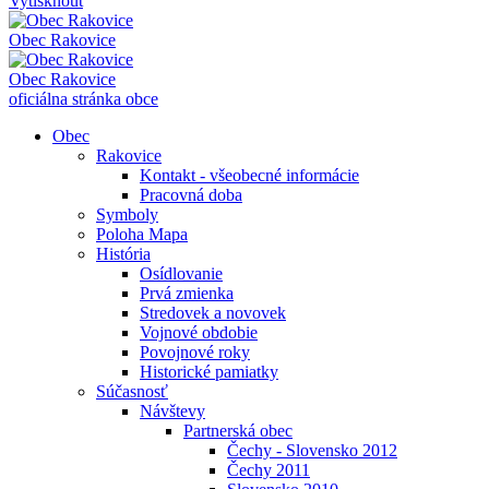
Vytisknout
Obec
Rakovice
Obec
Rakovice
oficiálna stránka obce
Obec
Rakovice
Kontakt - všeobecné informácie
Pracovná doba
Symboly
Poloha Mapa
História
Osídlovanie
Prvá zmienka
Stredovek a novovek
Vojnové obdobie
Povojnové roky
Historické pamiatky
Súčasnosť
Návštevy
Partnerská obec
Čechy - Slovensko 2012
Čechy 2011