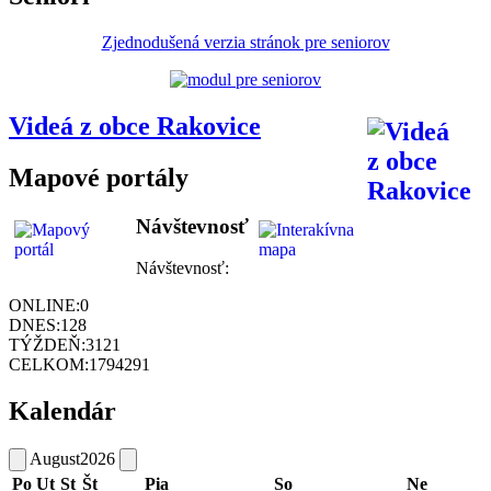
Zjednodušená verzia stránok pre seniorov
Videá z obce Rakovice
Mapové portály
Návštevnosť
Návštevnosť:
ONLINE:
0
DNES:
128
TÝŽDEŇ:
3121
CELKOM:
1794291
Kalendár
August
2026
Po
Ut
St
Št
Pia
So
Ne