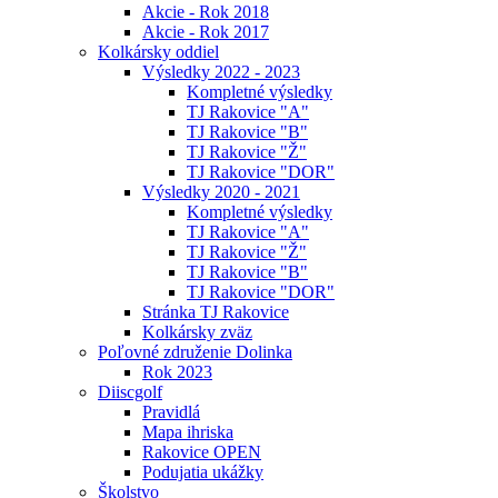
Akcie - Rok 2018
Akcie - Rok 2017
Kolkársky oddiel
Výsledky 2022 - 2023
Kompletné výsledky
TJ Rakovice "A"
TJ Rakovice "B"
TJ Rakovice "Ž"
TJ Rakovice "DOR"
Výsledky 2020 - 2021
Kompletné výsledky
TJ Rakovice "A"
TJ Rakovice "Ž"
TJ Rakovice "B"
TJ Rakovice "DOR"
Stránka TJ Rakovice
Kolkársky zväz
Poľovné združenie Dolinka
Rok 2023
Diiscgolf
Pravidlá
Mapa ihriska
Rakovice OPEN
Podujatia ukážky
Školstvo