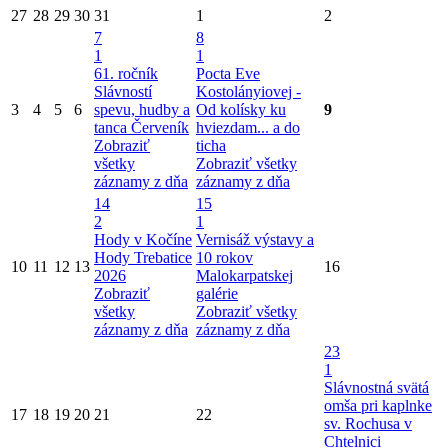
27
28
29
30
31
1
2
7
8
1
1
61. ročník
Pocta Eve
Slávností
Kostolányiovej -
3
4
5
6
spevu, hudby a
Od kolísky ku
9
tanca Červeník
hviezdam... a do
Zobraziť
ticha
všetky
Zobraziť všetky
záznamy z dňa
záznamy z dňa
14
15
2
1
Hody v Kočíne
Vernisáž výstavy a
Hody Trebatice
10 rokov
10
11
12
13
16
2026
Malokarpatskej
Zobraziť
galérie
všetky
Zobraziť všetky
záznamy z dňa
záznamy z dňa
23
1
Slávnostná svätá
omša pri kaplnke
17
18
19
20
21
22
sv. Rochusa v
Chtelnici