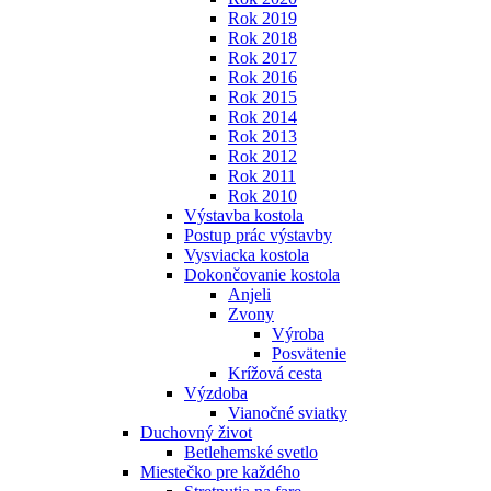
Rok 2019
Rok 2018
Rok 2017
Rok 2016
Rok 2015
Rok 2014
Rok 2013
Rok 2012
Rok 2011
Rok 2010
Výstavba kostola
Postup prác výstavby
Vysviacka kostola
Dokončovanie kostola
Anjeli
Zvony
Výroba
Posvätenie
Krížová cesta
Výzdoba
Vianočné sviatky
Duchovný život
Betlehemské svetlo
Miestečko pre každého