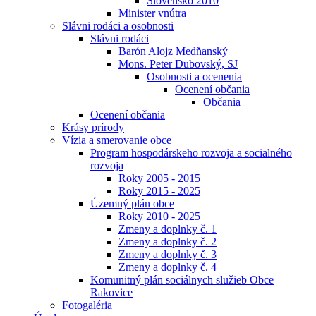
Slovensko 2010
Minister vnútra
Slávni rodáci a osobnosti
Slávni rodáci
Barón Alojz Medňanský
Mons. Peter Dubovský, SJ
Osobnosti a ocenenia
Ocenení občania
Občania
Ocenení občania
Krásy prírody
Vízia a smerovanie obce
Program hospodárskeho rozvoja a socialného
rozvoja
Roky 2005 - 2015
Roky 2015 - 2025
Územný plán obce
Roky 2010 - 2025
Zmeny a doplnky č. 1
Zmeny a doplnky č. 2
Zmeny a doplnky č. 3
Zmeny a doplnky č. 4
Komunitný plán sociálnych služieb Obce
Rakovice
Fotogaléria