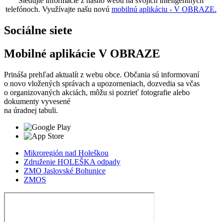
Sledujte informácie z nášho webu na svojich inteligentných
telefónoch. Využívajte našu novú
mobilnú aplikáciu - V OBRAZE.
Sociálne siete
Mobilné aplikácie V OBRAZE
Prináša prehľad aktualít z webu obce. Občania sú informovaní
o novo vložených správach a upozorneniach, dozvedia sa včas
o organizovaných akciách, môžu si pozrieť fotografie alebo
dokumenty vyvesené
na úradnej tabuli.
Mikroregión nad Holeškou
Združenie HOLEŠKA odpady
ZMO Jaslovské Bohunice
ZMOS