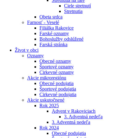
Stretnutia na fare
Ciele stretnutí
Stretnutia
Obeta srdca
Farnosť - Veselé
Filiálka Rakovice
Farské oznamy
Bohoslužby odslúžené
Farská stránka
Život v obci
Oznamy
Obecné oznamy
Športové oznamy
Cirkevné oznamy
Akcie mikroregiónu
Obecné podujatia
Športové podujatia
Cirkevné podujatia
Akcie uskutočnené
Rok 2025
Advent v Rakoviciach
3. Adventná nedeľa
3. Adventná nedeľa
Rok 2024
Obecné podujatia