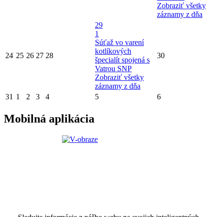
Zobraziť všetky
záznamy z dňa
29
1
Súťaž vo varení
kotlíkových
24
25
26
27
28
30
špecialít spojená s
Vatrou SNP
Zobraziť všetky
záznamy z dňa
31
1
2
3
4
5
6
Mobilná aplikácia