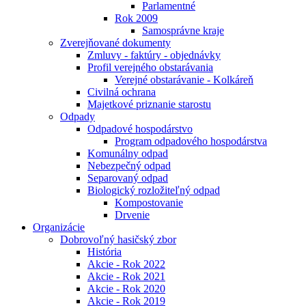
Parlamentné
Rok 2009
Samosprávne kraje
Zverejňované dokumenty
Zmluvy - faktúry - objednávky
Profil verejného obstarávania
Verejné obstarávanie - Kolkáreň
Civilná ochrana
Majetkové priznanie starostu
Odpady
Odpadové hospodárstvo
Program odpadového hospodárstva
Komunálny odpad
Nebezpečný odpad
Separovaný odpad
Biologický rozložiteľný odpad
Kompostovanie
Drvenie
Organizácie
Dobrovoľný hasičský zbor
História
Akcie - Rok 2022
Akcie - Rok 2021
Akcie - Rok 2020
Akcie - Rok 2019