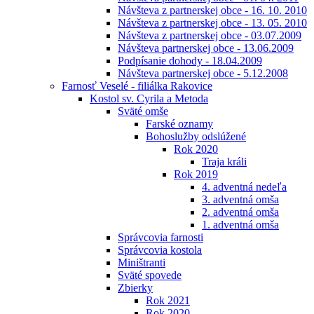
Návšteva z partnerskej obce - 16. 10. 2010
Návšteva z partnerskej obce - 13. 05. 2010
Návšteva z partnerskej obce - 03.07.2009
Návšteva partnerskej obce - 13.06.2009
Podpísanie dohody - 18.04.2009
Návšteva partnerskej obce - 5.12.2008
Farnosť Veselé - filiálka Rakovice
Kostol sv. Cyrila a Metoda
Sväté omše
Farské oznamy
Bohoslužby odslúžené
Rok 2020
Traja králi
Rok 2019
4. adventná nedeľa
3. adventná omša
2. adventná omša
1. adventná omša
Správcovia farnosti
Správcovia kostola
Miništranti
Sväté spovede
Zbierky
Rok 2021
Rok 2020