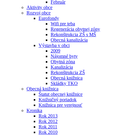
Február
Aktivity obce
Rozvoj obce
Eurofondy
Wifi pre teba
Regenerácia obytnej zóny
Rekonštrukcia ZŠ s MŠ
Obecná kanalizácia
Výstavba v obci
2009
Nájomné byty
Obytná zóna
Kanalizácia
Rekonštrukcia ZŠ
Obecná knižnica
Skládky TKO
Obecná knižnica
Štatut obecnej knižnice
Knižničný poriadok
Knižnica pre verejnosť
Kronika
Rok 2013
Rok 2012
Rok 2011
Rok 2010