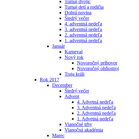
Turnaj dvojíc
Turnaj detí a rodičia
Dobrá novina
Štedrý večer
4. adventná nedeľa
3. adventná nedeľa
2. adventná nedeľa
1. adventná nedeľa
Január
Karneval
Nový rok
Novoročný príhovor
Novoročný ohňostroj
Traja králi
Rok 2017
December
Štedrý večer
Advent
4. Advetná nedeľa
3. Adventná nedeľa
2. Adventná nedeľa
1. Advetná nedeľa
Vianočné trhy
Vianočná akadémia
Marec