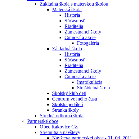
Základná škola s materskou školou
Materská škola
História
Súčasnosť
Riaditelia
Zamestnanci školy
Činnosť a akcie
Fotogaléria
Základná škola
História
Súčasnosť
Riaditelia
Zamestnanci školy
Činnosť a akcie
Imatrikulácia
Strašidelná škola
Školský klub detí
Centrum voľného času
Školská jedáleň
Stránka školy
Stredná odborná škola
Partnerské obce
Obec Rakovice CZ
Stretnutia a návštevy
Návšteva partnerskej obce - 01. 04. 2011