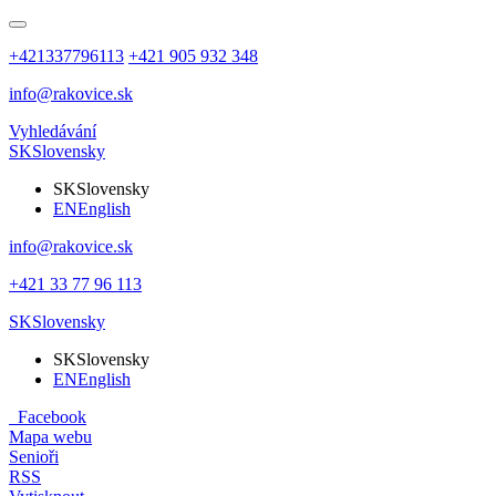
+421337796113
+421 905 932 348
info@rakovice.sk
Vyhledávání
SK
Slovensky
SK
Slovensky
EN
English
info@rakovice.sk
+421 33 77 96 113
SK
Slovensky
SK
Slovensky
EN
English
Facebook
Mapa webu
Senioři
RSS