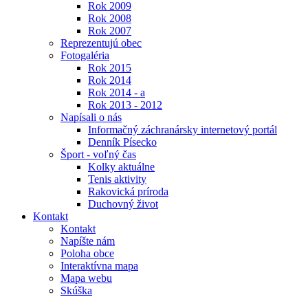
Rok 2009
Rok 2008
Rok 2007
Reprezentujú obec
Fotogaléria
Rok 2015
Rok 2014
Rok 2014 - a
Rok 2013 - 2012
Napísali o nás
Informačný záchranársky internetový portál
Denník Písecko
Šport - voľný čas
Kolky aktuálne
Tenis aktivity
Rakovická príroda
Duchovný život
Kontakt
Kontakt
Napíšte nám
Poloha obce
Interaktívna mapa
Mapa webu
Skúška