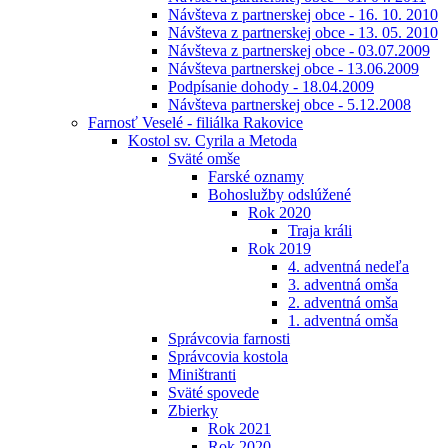
Návšteva z partnerskej obce - 16. 10. 2010
Návšteva z partnerskej obce - 13. 05. 2010
Návšteva z partnerskej obce - 03.07.2009
Návšteva partnerskej obce - 13.06.2009
Podpísanie dohody - 18.04.2009
Návšteva partnerskej obce - 5.12.2008
Farnosť Veselé - filiálka Rakovice
Kostol sv. Cyrila a Metoda
Sväté omše
Farské oznamy
Bohoslužby odslúžené
Rok 2020
Traja králi
Rok 2019
4. adventná nedeľa
3. adventná omša
2. adventná omša
1. adventná omša
Správcovia farnosti
Správcovia kostola
Miništranti
Sväté spovede
Zbierky
Rok 2021
Rok 2020