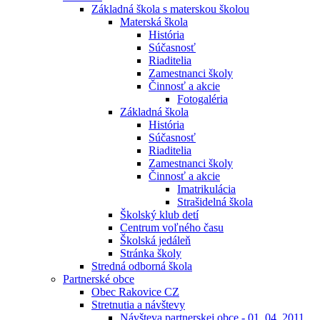
Základná škola s materskou školou
Materská škola
História
Súčasnosť
Riaditelia
Zamestnanci školy
Činnosť a akcie
Fotogaléria
Základná škola
História
Súčasnosť
Riaditelia
Zamestnanci školy
Činnosť a akcie
Imatrikulácia
Strašidelná škola
Školský klub detí
Centrum voľného času
Školská jedáleň
Stránka školy
Stredná odborná škola
Partnerské obce
Obec Rakovice CZ
Stretnutia a návštevy
Návšteva partnerskej obce - 01. 04. 2011