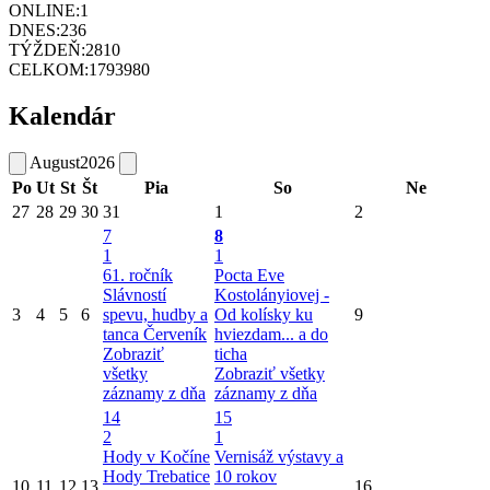
ONLINE:
1
DNES:
236
TÝŽDEŇ:
2810
CELKOM:
1793980
Kalendár
August
2026
Po
Ut
St
Št
Pia
So
Ne
27
28
29
30
31
1
2
7
8
1
1
61. ročník
Pocta Eve
Slávností
Kostolányiovej -
3
4
5
6
spevu, hudby a
Od kolísky ku
9
tanca Červeník
hviezdam... a do
Zobraziť
ticha
všetky
Zobraziť všetky
záznamy z dňa
záznamy z dňa
14
15
2
1
Hody v Kočíne
Vernisáž výstavy a
Hody Trebatice
10 rokov
10
11
12
13
16