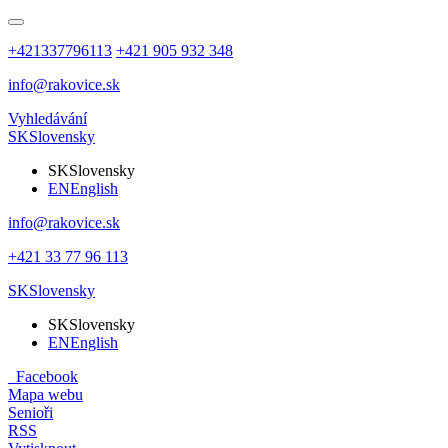
+421337796113
+421 905 932 348
info@rakovice.sk
Vyhledávání
SK
Slovensky
SK
Slovensky
EN
English
info@rakovice.sk
+421 33 77 96 113
SK
Slovensky
SK
Slovensky
EN
English
Facebook
Mapa webu
Senioři
RSS