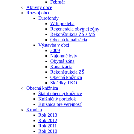
Február
Aktivity obce
Rozvoj obce
Eurofondy
Wifi pre teba
Regenerácia obytnej zóny
Rekonštrukcia ZŠ s MŠ
Obecná kanalizácia
Výstavba v obci
2009
Nájomné byty
Obytná zóna
Kanalizácia
Rekonštrukcia ZŠ
Obecná knižnica
Skládky TKO
Obecná knižnica
Štatut obecnej knižnice
Knižničný poriadok
Knižnica pre verejnosť
Kronika
Rok 2013
Rok 2012
Rok 2011
Rok 2010