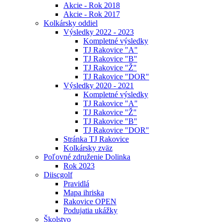
Akcie - Rok 2018
Akcie - Rok 2017
Kolkársky oddiel
Výsledky 2022 - 2023
Kompletné výsledky
TJ Rakovice "A"
TJ Rakovice "B"
TJ Rakovice "Ž"
TJ Rakovice "DOR"
Výsledky 2020 - 2021
Kompletné výsledky
TJ Rakovice "A"
TJ Rakovice "Ž"
TJ Rakovice "B"
TJ Rakovice "DOR"
Stránka TJ Rakovice
Kolkársky zväz
Poľovné združenie Dolinka
Rok 2023
Diiscgolf
Pravidlá
Mapa ihriska
Rakovice OPEN
Podujatia ukážky
Školstvo