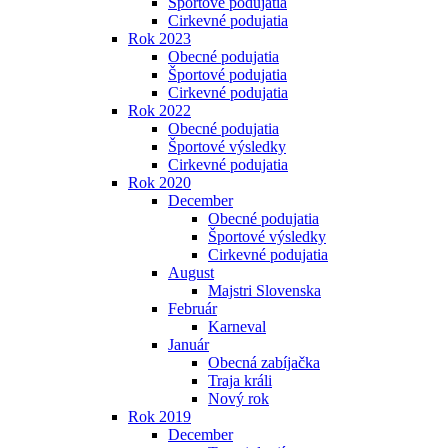
Športové podujatia
Cirkevné podujatia
Rok 2023
Obecné podujatia
Športové podujatia
Cirkevné podujatia
Rok 2022
Obecné podujatia
Športové výsledky
Cirkevné podujatia
Rok 2020
December
Obecné podujatia
Športové výsledky
Cirkevné podujatia
August
Majstri Slovenska
Február
Karneval
Január
Obecná zabíjačka
Traja králi
Nový rok
Rok 2019
December