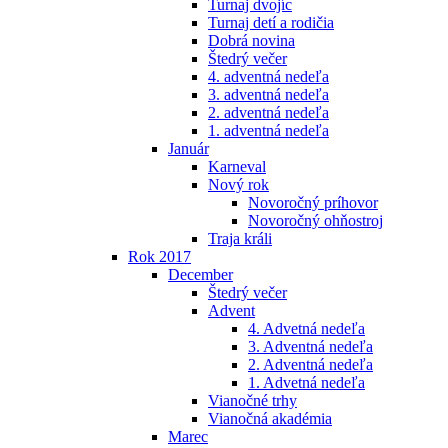
Turnaj dvojíc
Turnaj detí a rodičia
Dobrá novina
Štedrý večer
4. adventná nedeľa
3. adventná nedeľa
2. adventná nedeľa
1. adventná nedeľa
Január
Karneval
Nový rok
Novoročný príhovor
Novoročný ohňostroj
Traja králi
Rok 2017
December
Štedrý večer
Advent
4. Advetná nedeľa
3. Adventná nedeľa
2. Adventná nedeľa
1. Advetná nedeľa
Vianočné trhy
Vianočná akadémia
Marec