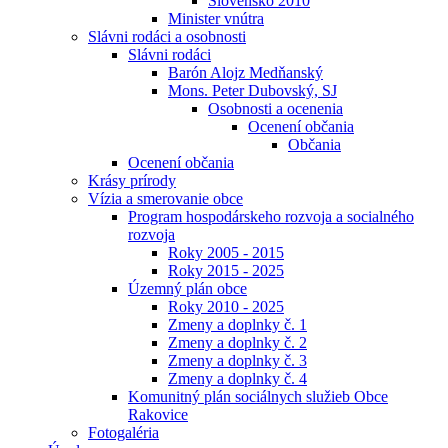
Slovensko 2010
Minister vnútra
Slávni rodáci a osobnosti
Slávni rodáci
Barón Alojz Medňanský
Mons. Peter Dubovský, SJ
Osobnosti a ocenenia
Ocenení občania
Občania
Ocenení občania
Krásy prírody
Vízia a smerovanie obce
Program hospodárskeho rozvoja a socialného
rozvoja
Roky 2005 - 2015
Roky 2015 - 2025
Územný plán obce
Roky 2010 - 2025
Zmeny a doplnky č. 1
Zmeny a doplnky č. 2
Zmeny a doplnky č. 3
Zmeny a doplnky č. 4
Komunitný plán sociálnych služieb Obce
Rakovice
Fotogaléria