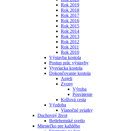
Rok 2019
Rok 2018
Rok 2017
Rok 2016
Rok 2015
Rok 2014
Rok 2013
Rok 2012
Rok 2011
Rok 2010
Výstavba kostola
Postup prác výstavby
Vysviacka kostola
Dokončovanie kostola
Anjeli
Zvony
Výroba
Posvätenie
Krížová cesta
Výzdoba
Vianočné sviatky
Duchovný život
Betlehemské svetlo
Miestečko pre každého