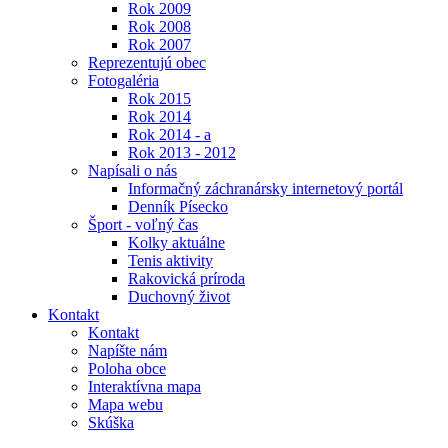
Rok 2009
Rok 2008
Rok 2007
Reprezentujú obec
Fotogaléria
Rok 2015
Rok 2014
Rok 2014 - a
Rok 2013 - 2012
Napísali o nás
Informačný záchranársky internetový portál
Denník Písecko
Šport - voľný čas
Kolky aktuálne
Tenis aktivity
Rakovická príroda
Duchovný život
Kontakt
Kontakt
Napíšte nám
Poloha obce
Interaktívna mapa
Mapa webu
Skúška