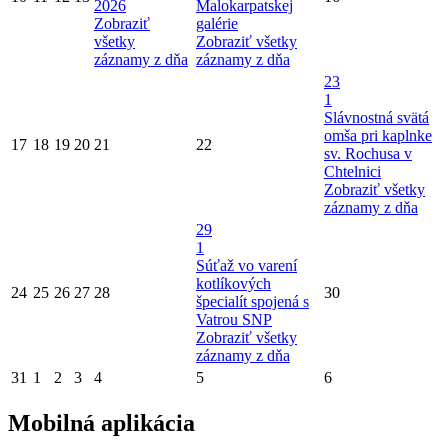
2026
Malokarpatskej
Zobraziť
galérie
všetky
Zobraziť všetky
záznamy z dňa
záznamy z dňa
23
1
Slávnostná svätá
omša pri kaplnke
17
18
19
20
21
22
sv. Rochusa v
Chtelnici
Zobraziť všetky
záznamy z dňa
29
1
Súťaž vo varení
kotlíkových
24
25
26
27
28
30
špecialít spojená s
Vatrou SNP
Zobraziť všetky
záznamy z dňa
31
1
2
3
4
5
6
Mobilná aplikácia