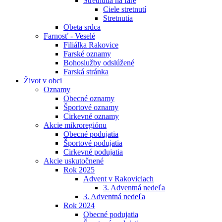
Stretnutia na fare
Ciele stretnutí
Stretnutia
Obeta srdca
Farnosť - Veselé
Filiálka Rakovice
Farské oznamy
Bohoslužby odslúžené
Farská stránka
Život v obci
Oznamy
Obecné oznamy
Športové oznamy
Cirkevné oznamy
Akcie mikroregiónu
Obecné podujatia
Športové podujatia
Cirkevné podujatia
Akcie uskutočnené
Rok 2025
Advent v Rakoviciach
3. Adventná nedeľa
3. Adventná nedeľa
Rok 2024
Obecné podujatia